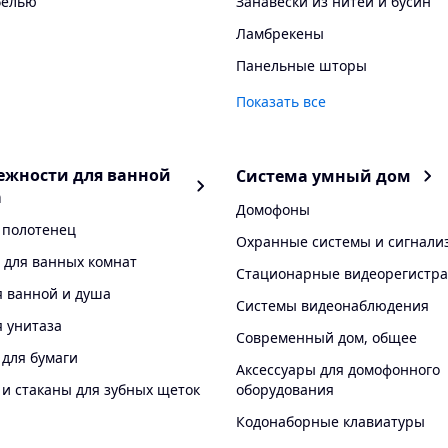
белью
Занавески из нитей и бусин
Ламбрекены
Панельные шторы
Показать все
ежности для ванной
Система умный дом
а
Домофоны
 полотенец
Охранные системы и сигнали
 для ванных комнат
Стационарные видеорегистр
 ванной и душа
Системы видеонаблюдения
 унитаза
Современный дом, общее
для бумаги
Аксессуары для домофонного
и стаканы для зубных щеток
оборудования
Кодонаборные клавиатуры