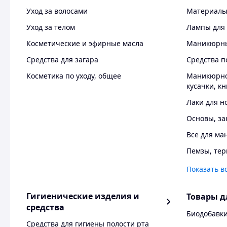
Уход за волосами
Материалы 
Уход за телом
Лампы для
Косметические и эфирные масла
Маникюрны
Средства для загара
Средства п
Косметика по уходу, общее
Маникюрно
кусачки, к
Лаки для н
Основы, за
Все для ма
Пемзы, тер
Показать в
Гигиенические изделия и
Товары д
средства
Биодобавк
Средства для гигиены полости рта