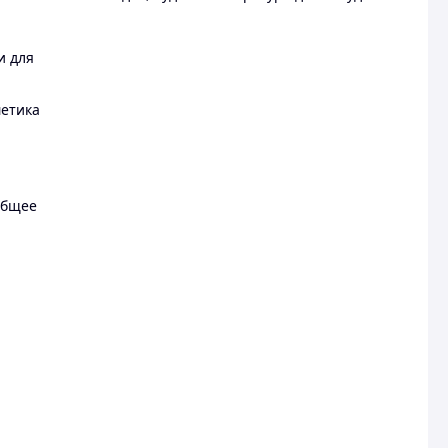
и для
метика
общее