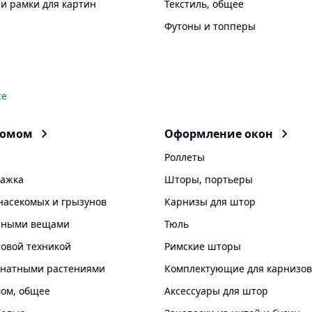
и рамки для картин
Текстиль, общее
Футоны и топперы
се
домом
Оформление окон
Роллеты
лажка
Шторы, портьеры
насекомых и грызунов
Карнизы для штор
ичными вещами
Тюль
товой техникой
Римские шторы
мнатными растениями
Комплектующие для карнизов
мом, общее
Аксессуары для штор