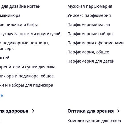
для дизайна ногтей
Мужская парфюмерия
 маникюра
Унисекс парфюмерия
е пилочки и бафы
Парфюмерные масла
о уходу за ногтями и кутикулой
Парфюмерные наборы
-педикюрные ножницы,
Парфюмерия с феромонами
нипсеры
Парфюмерия, общее
огтей
Парфюмерия для детей
крепители и сушки для лака‎
никюра и педикюра, общее
ки и наборы для педикюра
се
ля здоровья
Оптика для зрения
и
Комплектующие для очков