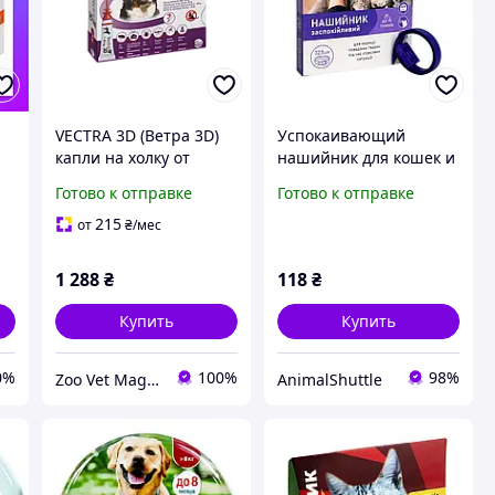
VECTRA 3D (Ветра 3D)
Успокаивающий
капли на холку от
нашийник для кошек и
я
внешних паразитов
собак с эфирными
Готово к отправке
Готово к отправке
для собак весом от 40
маслами валерианы и
до 65 кг 3 пипетки/уп
лаванды 32,5 см
215
от
₴
/мес
по 8 мл
1 288
₴
118
₴
Купить
Купить
0%
100%
98%
Zoo Vet Mag - Зоомагазин корисних товарів для котиків і собачок
АnimalShuttle