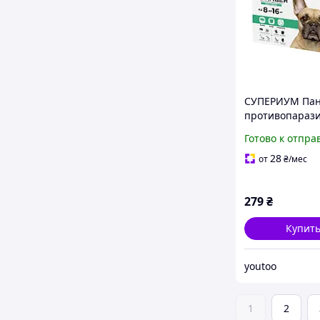
СУПЕРИУМ Пан
противопараз
таблетка для со
Готово к отпра
16 кг rx.
28
от
₴
/мес
279
₴
Купит
youtoo
1
2