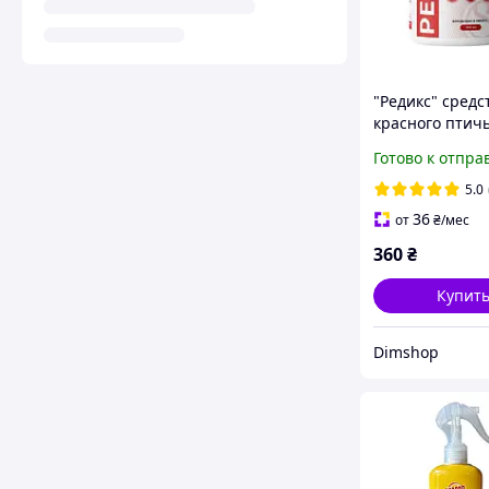
"Редикс" средс
красного птич
клеща и блох
Готово к отпра
5.0
36
от
₴
/мес
360
₴
Купит
Dimshop