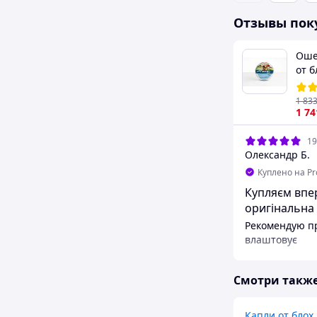
Отзывы пок
Оше
от 
для 
1 83
1 74
19
Олександр Б.
Куплено на P
Купляєм вперше .Зад
оригінальна
Рекомендую пр
влаштовує
Преимуществ
Оригінал
Смотри такж
Капли от блох