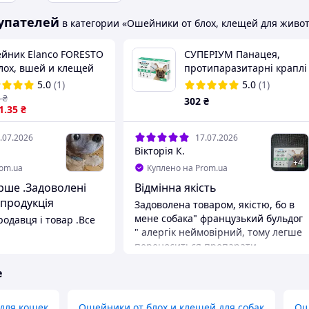
упателей
в категории «Ошейники от блох, клещей для живо
йник Elanco FORESTO
СУПЕРІУМ Панацея,
блох, вшей и клещей
протипаразитарні краплі
собак від 8 кг, 70 см
на холку для собак, 10-20
5.0
(1)
5.0
(1)
кг
3
₴
302
₴
1
.35
₴
.07.2026
17.07.2026
Вікторія К.
+
4
rom.ua
Куплено на Prom.ua
оволені
Відмінна якість
 продукція
Задоволена товаром, якістю, бо в
мене собака" французький бульдог
одавця і товар .Все
" алергік неймовірний, тому легше
переноситься препарати
а
нанесенням на шкіру холки, а не
е
внутрішнього застосування
таблеток
Преимущества
 для кошек
Ошейники от блох и клещей для собак
Ош