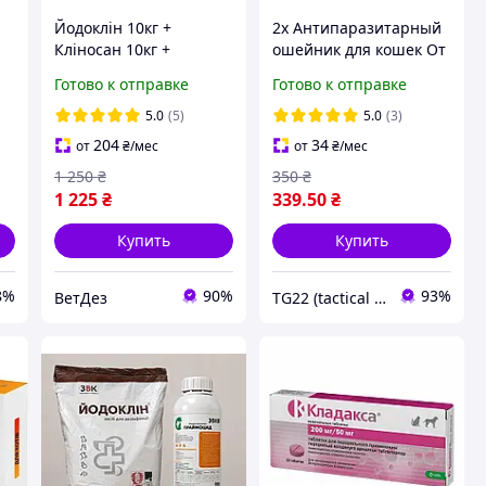
Йодоклін 10кг +
2x Антипаразитарный
Кліносан 10кг +
ошейник для кошек От
Праймоцид 1л
блох и клещей 8 мес.
Готово к отправке
Готово к отправке
защиты
5.0
(5)
5.0
(3)
204
34
от
₴
/мес
от
₴
/мес
1 250
₴
350
₴
1 225
₴
339
.50
₴
Купить
Купить
8%
90%
93%
ВетДез
TG22 (tactical group)