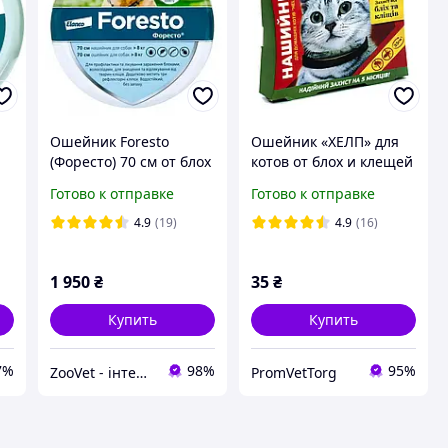
Ошейник Foresto
Ошейник «ХЕЛП» для
(Форесто) 70 см от блох
котов от блох и клещей
см
и клещей для собак
Готово к отправке
Готово к отправке
больших пород Elanco
(срок годности до
4.9
(19)
4.9
(16)
07.2028 г)
1 950
₴
35
₴
Купить
Купить
7%
98%
95%
ZooVet - інтернет зоомагазин самих низьких цін - Zoovetbaza.com.ua
PromVetTorg