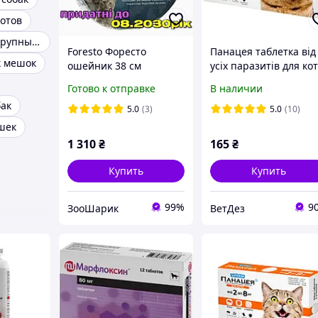
отов
Ошейник для крупных собак
Foresto Форесто
Панацея таблетка від
к мешок
ошейник 38 см
усіх паразитів для кот
на вагу 2-8 кг
Готово к отправке
В наличии
бак
5.0
(3)
5.0
(10)
шек
1 310
₴
165
₴
Купить
Купить
99%
9
ЗооШарик
ВетДез