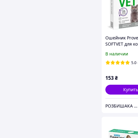
Ошейник Prove
SOFTVET для к
собак мелких 
В наличии
успокаивающи
5.0
153
₴
Купит
РОЗБИШАКА - зоомагазин для домашних любимцев