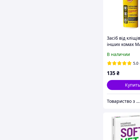
Засіб від кліщі
інших комах 
обробки одягу,
В наличии
спорядження т
наметів, 250 м
5.0
135
₴
Купит
Товариство з обмеженою відповідальністю виробничо-комерційна фірма "Гріг ЛТД"