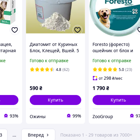
ацея,
Диатомит от Куриных
Foresto (форесто)
итарная
Блох, Клещей, Вшей. 5
ошейник от блох и
бак, 8-
литров. США
клещей для собак 70 
вке
Готово к отправке
Готово к отправке
4.8
(62)
5.0
(23)
298
от
₴
/мес
590
₴
1 790
₴
ь
Купить
Купить
93%
99%
9
Ожины
ZooGroup
3
...
Вперед
Показано 1 - 29 товаров из 7000+