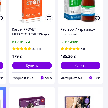
Капли PROVET
Раствор Интрамикон
МЕГАСТОП УЛЬТРА для
оральный
-8
кошек до 4 кг и
(интраконазол,
В наличии
В наличии
хорьков, 4 пипетки по
противогрибковый),
0,4 мл
Бровафарм. 100 мл.
5.0
(1)
5.0
(1)
(инсектоакарицид,
179
₴
435
.36
₴
Купить
Купить
7%
94%
97%
Zooprostir - зоомагазин
Интернет магазин Zoomark