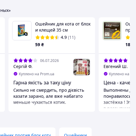
тных»
Ошейник для кота от блох
Оше
и клещей 35 см
прот
для 
4.9
(11)
Wick
59
₴
185
AnimA
06.07.2026
12.
Сергій Ф.
Евгений Ш.
Куплено на Prom.ua
Куплено на Pr
Гарна якість за таку ціну
Цена - качест
Сильно не смердить, про дієвість
Выполнены доб
казати зарано, але вже набагато
понравилось к
меньше чухається котик.
застёжка ! Это
в рассыпную :)
Преимущества
внешний вид 
Ціна, застібка
эффективности 
Недостатки
Преимуществ
Невиявлено
Цветовая гамма
ейник против блох коту
Ошейники