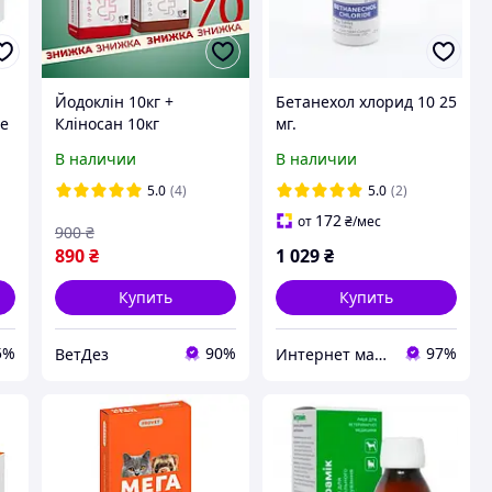
Йодоклін 10кг +
Бетанехол хлорид 10 25
е
Кліносан 10кг
мг.
8
В наличии
В наличии
5.0
(4)
5.0
(2)
172
от
₴
/мес
900
₴
890
₴
1 029
₴
Купить
Купить
5%
90%
97%
ВетДез
Интернет магазин Zoomark