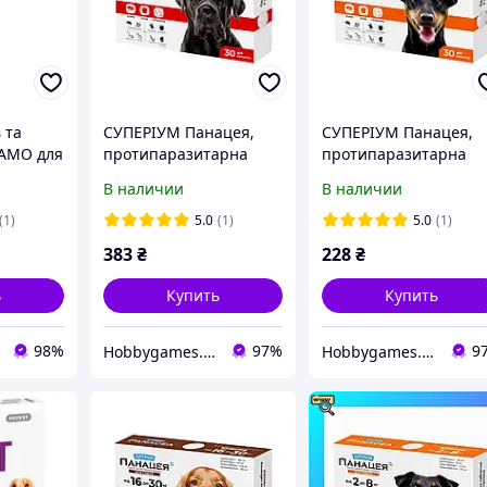
в та
СУПЕРІУМ Панацея,
СУПЕРІУМ Панацея,
МАМО для
протипаразитарна
протипаразитарна
таблетка для собак, 30-
таблетка для собак, 2
В наличии
В наличии
а
60 кг
кг
л
(1)
5.0
(1)
5.0
(1)
383
₴
228
₴
ь
Купить
Купить
98%
97%
9
Hobbygames.ua
Hobbygames.ua