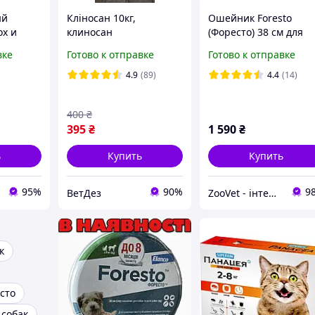
ый
Кліносан 10кг,
Ошейник Foresto
ох и
клиносан
(Форесто) 38 см для
ак 62
кошек и собак мелких
вке
Готово к отправке
Готово к отправке
 защиты
пород Elanco (срок до
05.2028 г)
4.9
(89)
4.4
(14)
400
₴
395
₴
1 590
₴
ь
Купить
Купить
95%
90%
9
ВетДез
ZooVet - інтернет зоомагазин самих низьких цін - Zoovetbaza.com.ua
к
сто
собак