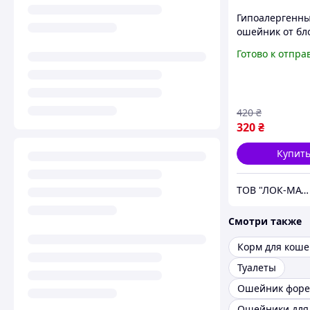
Гипоалергенн
ошейник от бл
клещей для соб
Готово к отпра
см, 8 месяцев
Фиолетовый
420
₴
320
₴
Купит
ТОВ "ЛОК-MAT"
Смотри также
Корм для коше
Туалеты
Ошейник форе
Ошейники для 