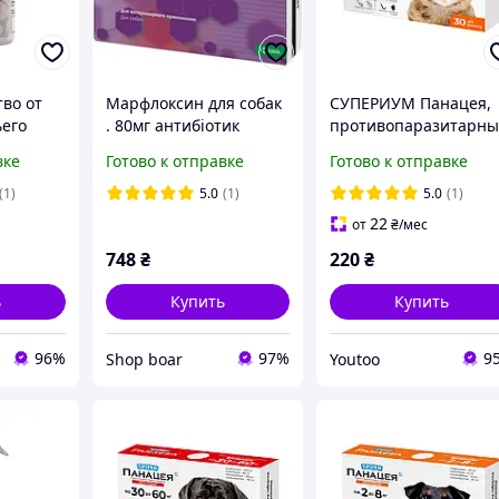
тво от
Марфлоксин для собак
СУПЕРИУМ Панацея,
ьего
. 80мг антибіотик
противопаразитарны
таблетки для котов 2-
вке
Готово к отправке
Готово к отправке
кг iq.
(1)
5.0
(1)
5.0
(1)
22
от
₴
/мес
748
₴
220
₴
ь
Купить
Купить
96%
97%
9
Shop boar
Youtoo