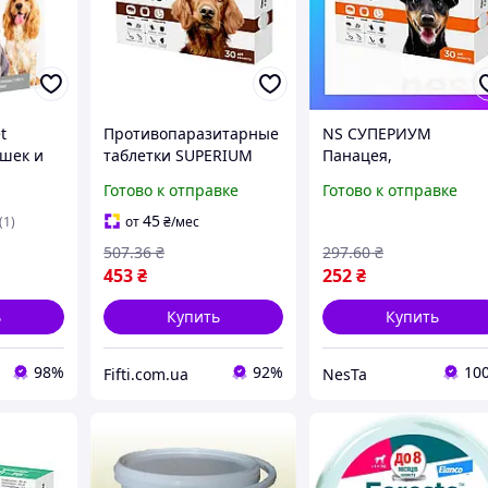
t
Противопаразитарные
NS СУПЕРИУМ
ошек и
таблетки SUPERIUM
Панацея,
пород
Панацея для собак 16-
противопаразитарна
Готово к отправке
Готово к отправке
й 35 см
30 кг защита от 29
Mega Fit таблетка для
видов паразитов 30
собак, 2-8 кг Nes22/Q
45
(1)
от
₴
/мес
суток(1250041685)
507
.36
₴
297
.60
₴
453
₴
252
₴
ь
Купить
Купить
98%
92%
10
Fifti.com.ua
NesTa