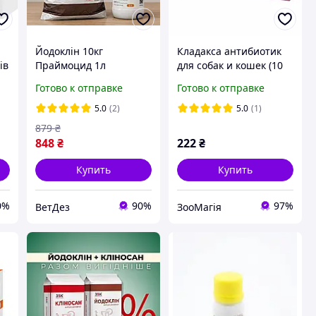
Йодоклін 10кг
Кладакса антибиотик
ів
Праймоцид 1л
для собак и кошек (10
мг, 50 мг, 100 мг) -
Готово к отправке
Готово к отправке
200/50 м (8 - 40 кг)
5.0
(2)
5.0
(1)
879
₴
848
₴
222
₴
Купить
Купить
0%
90%
97%
ВетДез
ЗооМагія