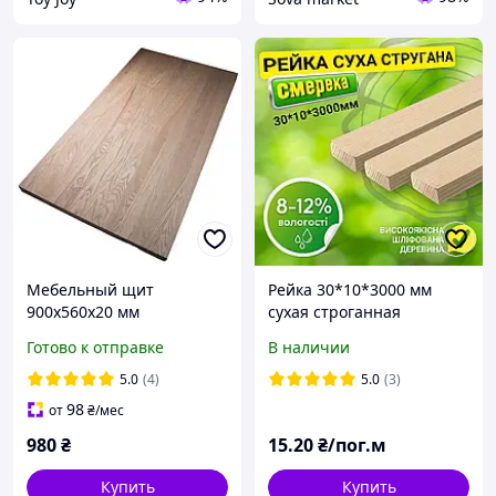
Мебельный щит
Рейка 30*10*3000 мм
900x560x20 мм
сухая строганная
цельноламельный ясень
деревянная, карпатская
Готово к отправке
В наличии
ель
5.0
(4)
5.0
(3)
98
от
₴
/мес
980
₴
15
.20
₴/пог.м
Купить
Купить