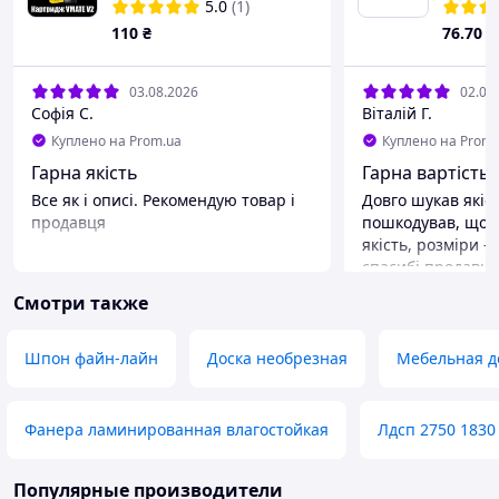
скамее
5.0
(1)
лавки,
110
₴
76
.70
₴
03.08.2026
02.08
Софія С.
Віталій Г.
Куплено на Prom.ua
Куплено на Prom.
Гарна якість
Гарна вартiсть!
Все як і описі. Рекомендую товар і
Довго шукав якісн
продавця
пошкодував, що к
якість, розміри -
спасибі продавц
Смотри также
Шпон файн-лайн
Доска необрезная
Мебельная д
Фанера ламинированная влагостойкая
Лдсп 2750 1830
Популярные производители