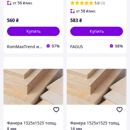
56
от
₴
/мес
5.0
(3)
58
от
₴
/мес
560
₴
583
₴
Купить
Купить
97%
98%
RomMaxTrend интернет-магазин
FAGUS
Фанера 1525х1525 толщ.
Фанера 1525х1525 толщ.
8 мм
18 мм