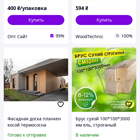
400
₴/упаковка
594
₴
Купить
Купить
99%
100%
Опт Сайт
WoodTechnic
Фасадная доска планкен
Брус сухой 100*100*3000
косой термососна
мм ель, строганый
130х20х3000мм
деревянный
Готово к отправке
В наличии