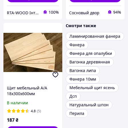
100%
94%
RTA-WOOD Інтернет магазин
Сосновый двор
Смотри также
Ламинированная фанера
Фанера
Фанера для опалубки
Вагонка деревянная
Вагонка липа
Фанера 10мм
Мебельный щит ясень
Щит мебельный А/А
18х300х600мм
Дсп
В наличии
Натуральный шпон
4.8
(5)
Перила
187
₴