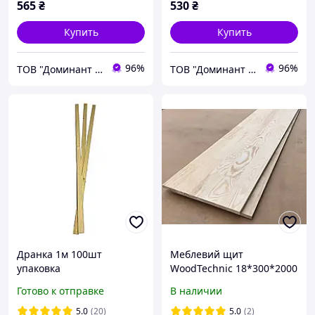
565
₴
530
₴
Купить
Купить
96%
96%
ТОВ "Доминант - Вуд"
ТОВ "Доминант - Вуд"
Дранка 1м 100шт
Меблевий щит
упаковка
WoodTechnic 18*300*2000
Готово к отправке
В наличии
5.0
(20)
5.0
(2)