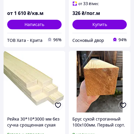
33
от
₴
/мес
от
1 610
₴/кв.м
326
₴/пог.м
Написать
Купить
96%
94%
ТОВ Хата - Крита
Сосновый двор
Рейка 30*10*3000 мм без
Брус сухой строганный
сучка срощенная сухая
100х100мм. Первый сорт.
строганная деревянная,
Влажность 12%.