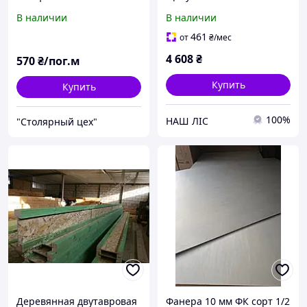
шліфована Сорт А, Ясен
В наличии
В наличии
40х600х2400 мм 1,44 м²
461
от
₴
/мес
4 608
₴
570
₴/пог.м
Купить
Купить
100%
НАШ ЛІС
"Столярный цех"
Деревянная двутавровая
Фанера 10 мм ФК сорт 1/2