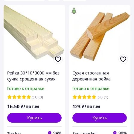
Рейка 30*10*3000 мм без
Сухая строганная
сучка срощенная сухая
деревянная рейка
строганная деревянная,
50*75*3000 мм. Брус
Готово к отправке
Готово к отправке
порода дерева- ель
высшего качества ,
пиломатериал, доска
5.0
(3)
5.0
(1)
16
.50
₴/пог.м
123
₴/пог.м
Купить
Купить
94%
98%
Toy Joy
Sova market