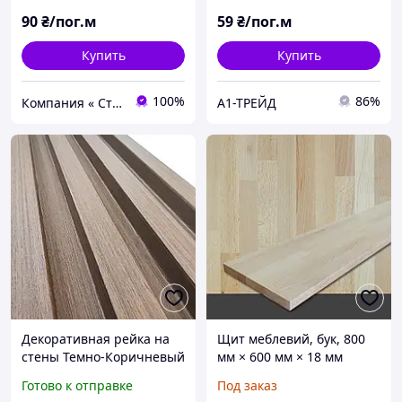
90
₴/пог.м
59
₴/пог.м
Купить
Купить
100%
86%
Компания « Строй Мастер »
А1-ТРЕЙД
Декоративная рейка на
Щит меблевий, бук, 800
стены Темно-Коричневый
мм × 600 мм × 18 мм
160х23х3000мм
Готово к отправке
Под заказ