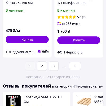
балка 75х150 мм
1/1 шлифованная
В наличии
В наличии
5.0
(2)
283
от
₴
/мес
475
₴/м
1 700
₴
Купить
Купить
96%
ТОВ "Доминант - Вуд"
ФОП Черкіс С.В.
1
2
3
...
Показано 1 - 29 товаров из 9000+
Отзывы покупателей
в категории «Пиломатериалы»
Картридж VMATE V2 1.2
✅ Лаво
Ом
35*60*