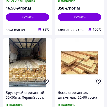
Готово к отправке
В наличии
ель
16
.90
₴/пог.м
350
₴/пог.м
Купить
Купить
98%
100%
Sova market
Компания « Строй Мастер »
Брус сухой строганный
Доска строганная,
50х50мм. Первый сорт.
штахетник, 20х90 сосна
Влажность 12%.
В наличии
В наличии