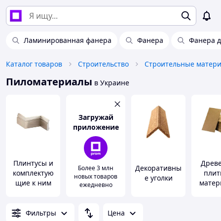
Ламинированная фанера
Фанера
Фанера д
Каталог товаров
Строительство
Строительные матер
Пиломатериалы
в Украине
Загружай
приложение
Плинтусы и
Древе
Декоративны
Более 3 млн
комплектую
плит
новых товаров
е уголки
щие к ним
матер
ежедневно
Фильтры
Цена