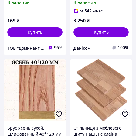
В наличии
В наличии
542
от
₴
/мес
169
₴
3 250
₴
Купить
Купить
96%
100%
ТОВ "Доминант - Вуд"
Даніком
Брус ясень сухой,
Стільниця з меблевого
шлифованный 40*120 мм
щиту Наш Ліс клеїна