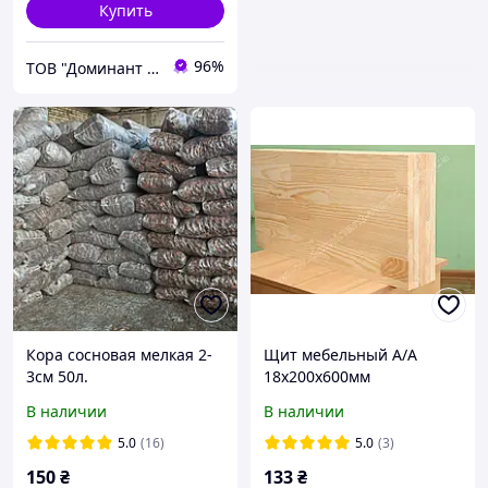
Купить
96%
ТОВ "Доминант - Вуд"
Кора сосновая мелкая 2-
Щит мебельный А/А
3см 50л.
18х200х600мм
В наличии
В наличии
5.0
(16)
5.0
(3)
150
₴
133
₴