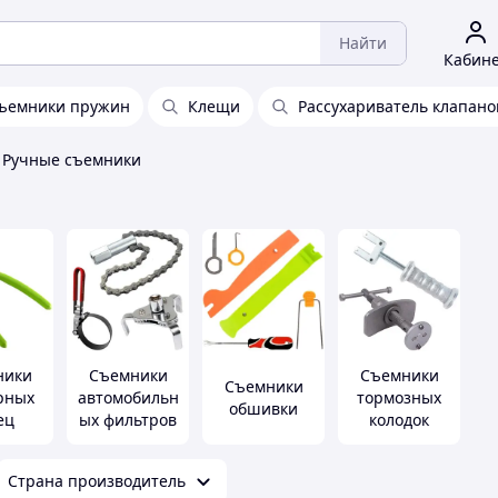
Найти
Кабин
ъемники пружин
Клещи
Рассухариватель клапано
Ручные съемники
ники
Съемники
Съемники
Съемники
рных
автомобильн
тормозных
обшивки
ец
ых фильтров
колодок
Страна производитель