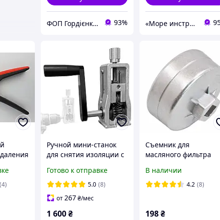
93%
9
ФОП Гордієнко Олеся Євгеніївна
«Море инструментов»
ий
Ручной мини-станок
Съемник для
удаления
для снятия изоляции с
масляного фильтра
ex
проводов 2-20 мм,
"чашка" 74 мм (1/2" 1
вке
Готово к отправке
В наличии
 42 195.
устройство для
гр.) S-WG7414 SATRA
зачистки проводов от
(4)
5.0
(8)
4.2
(8)
изоляции
267
от
₴
/мес
1 600
₴
198
₴