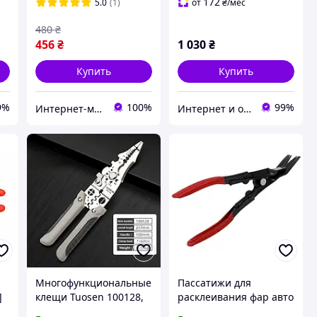
обжима клемм, клещи
172
5.0
(1)
от
₴
/мес
электрика
480
₴
456
₴
1 030
₴
Купить
Купить
9%
100%
99%
Интернет-магазин "Коламбус"
Интернет и оффлайн магазин инструментов в Запорожье "Инструмент"
Многофункциональные
Пассатижи для
]
клещи Tuosen 100128,
расклеивания фар авто
пассатижи для
съемник клипс