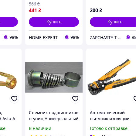
566
₴
441
₴
200
₴
ь
Купить
Купить
98%
98%
9
HOME EXPERT
ZAPCHASTY T-40 KHARKIV UA
,
Съемник подшипников
Автоматический
 Asta A-
ступиц Универсальный
съемник изоляции
(2 обоймы)
200мм Tolsen
вке
В наличии
Готово к отправке