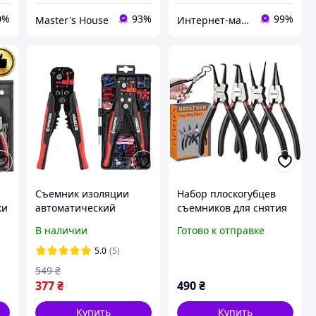
0%
93%
99%
Master's House
Интернет-магазин "Willoas"
Съемник изоляции
Набор плоскогубцев
ки
автоматический
съемников для снятия
200мм, с набором
стопорных колец
В наличии
Готово к отправке
обжимных клемм,
Bigstreen 22159 4 шт
STORM INTERTOOL HT-
Кольцевые
5.0
(5)
7024
плоскогубцы щипцы
549
₴
изогнутые прямые
377
₴
490
₴
Купить
Купить