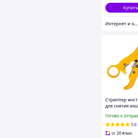
Купит
Интернет и оффлайн магазин инструментов в Запорожье "Инструмент"
Стриппер инс
для снятия изо
сменными
Готово к отпра
регулируемым
ножами
5.0
20
от
₴
/мес