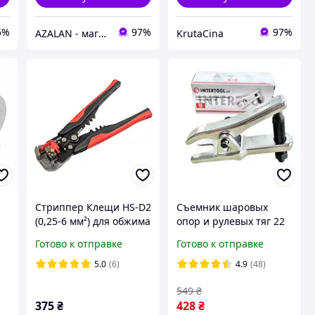
5%
97%
97%
AZALAN - магазин инструментов для дома и сада
KrutaCina
Стриппер Клещи HS-D2
Съемник шаровых
(0,25-6 мм²) для обжима
опор и рулевых тяг 22
4
и зачистки и обрезки
мм INTERTOOL HT-7035
Готово к отправке
Готово к отправке
проводов
5.0
(6)
4.9
(48)
549
₴
375
₴
428
₴