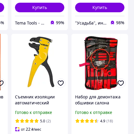
Купить
Купить
5%
99%
98%
Tema Tools - магазин електромонтажної продукції
"Усадьба", интернет-магазин
ов
Съемник изоляции
Набор для демонтажа
автоматический
обшивки салона
ручной кабелерез для
автомобиля 46 в 1 в
Готово к отправке
Готово к отправке
изоляции провода 0.2-
кейсе Наборы
6мм Sigma
съемников
5.0
(2)
4.9
(18)
приспособление для
пластиковые SN27
22
от
₴
/мес
снятия изоляции