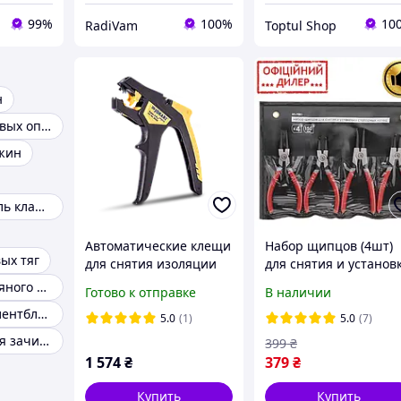
99%
100%
10
RadiVam
Toptul Shop
н
Съемник шаровых опор
жин
Рассухариватель клапанов
Автоматические клещи
Набор щипцов (4шт)
ых тяг
для снятия изоляции
для снятия и установ
Super 4 PRO JOKARI
стопорных колец 150
Ключ для масляного фильтра
Готово к отправке
В наличии
мм Intertool STP HT-
Съемники сайлентблоков
7001
5.0
(1)
5.0
(7)
Инструмент для зачистки проводов
399
₴
1 574
₴
379
₴
Купить
Купить