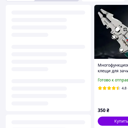
Многофункцио
клещи для зач
обжима провод
Готово к отпра
Обжимные кле
Клещи для сня
4.8
изоляции
350
₴
Купит