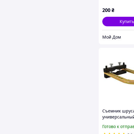
200
₴
Купит
Мой Дом
Съемник шруса
универсальный
037A
Готово к отпра