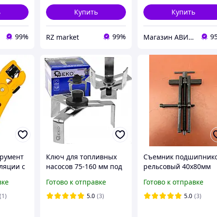
ь
Купить
Купить
99%
99%
9
RZ market
Магазин АВИНС автоинструмент для СТО
трумент
Ключ для топливных
Съемник подшипник
ляции с
насосов 75-160 мм под
рельсовый 40х80мм
ключ на 24 мм GEKO
вке
Готово к отправке
Готово к отправке
и
G02552
(1)
5.0
(3)
5.0
(3)