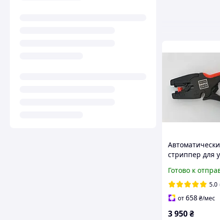
Автоматическ
стриппер для 
изоляции Knip
Готово к отпра
MultiStrip10 12
5.0
658
от
₴
/мес
3 950
₴