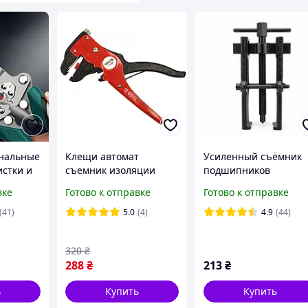
нальные
Клещи автомат
Усиленный съёмник
истки и
съемник изоляции
подшипников
ов /
зачистки кабелей 175
двухзахватный "рель
вке
Готово к отправке
Готово к отправке
щи /
мм YATO YT-2268
с фиксацией 40х80мм
тия
СТАНДАРТ SK2R3U
(41)
5.0
(4)
4.9
(44)
320
₴
288
₴
213
₴
ь
Купить
Купить