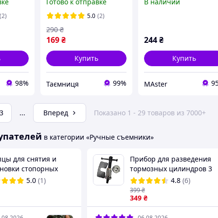
вке
Готово к отправке
В наличии
андапок фиксологов
пистонов инструмент
(2)
5.0
(2)
для демонтажа
290
₴
обшивки салона 12 шт
169
₴
244
₴
ь
Купить
Купить
98%
99%
9
Таємниця
MAster
3
...
Вперед
Показано 1 - 29 товаров из 7000+
упателей
в категории «Ручные съемники»
цы для снятия и
Прибор для разведения
ановки стопорных
тормозных цилиндров 3
ц, 150 мм, изогнутые,
шт.
5.0
(1)
4.8
(6)
разжим INTERTOOL HT-
399
₴
8
349
₴
.08.2026
06.08.2026