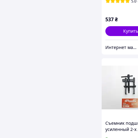
5.0
537
₴
Купит
Интернет магазин " Korvet"
Съемник подш
усиленный 2-х
38х65 мм