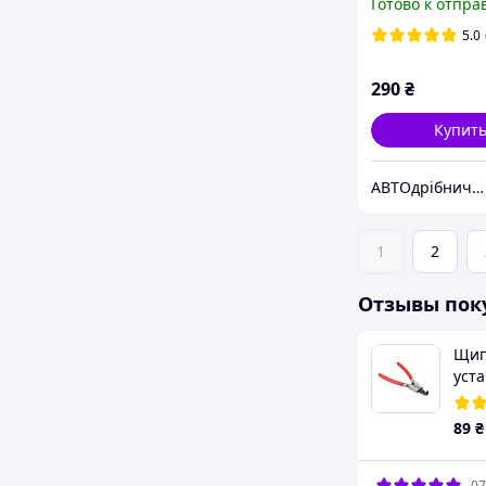
Готово к отпра
5.0
290
₴
Купит
АВТОдрібнички
1
2
Отзывы пок
Щип
уст
коле
на 
89
₴
700
07