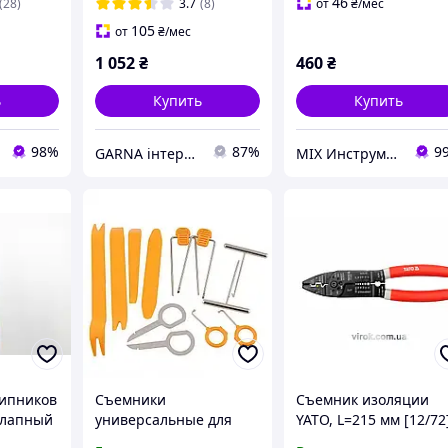
46
(28)
3.7
(8)
от
₴
/мес
105
от
₴
/мес
1 052
₴
460
₴
ь
Купить
Купить
98%
87%
9
GARNA інтернет-магазин автозапчастин
MIX Инструмент
ипников
Съемники
Съемник изоляции
 лапный
универсальные для
YATO, L=215 мм [12/72
извлечения клипс