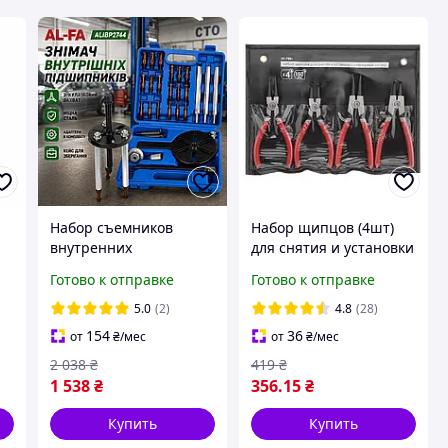
Набор съемников
Набор щипцов (4шт)
внутренних
для снятия и установки
с"
подшипников AL-FA
стопорных колец 150
Готово к отправке
Готово к отправке
ALIBP2744 Съемник
мм INTERTOOL HT-7001
подшипников 3-х
5.0
(2)
4.8
(28)
захватный В кейсе
154
36
от
₴
/мес
от
₴
/мес
Польша
2 038
₴
419
₴
1 538
₴
356
.15
₴
Купить
Купить