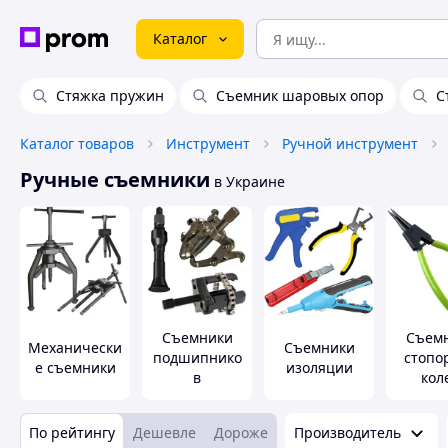
Каталог
Стяжка пружин
Съемник шаровых опор
С
Каталог товаров
Инструмент
Ручной инструмент
Ручные съемники
в Украине
Съемники
Съем
Механически
Съемники
подшипнико
стопо
е съемники
изоляции
в
кол
По рейтингу
Дешевле
Дороже
Производитель