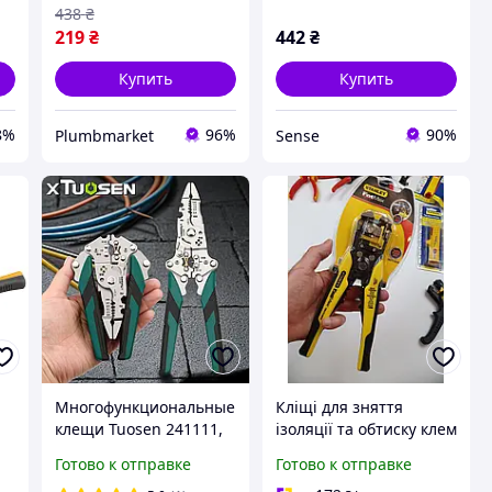
438
₴
219
₴
442
₴
Купить
Купить
8%
96%
90%
Plumbmarket
Sense
Многофункциональные
Кліщі для зняття
клещи Tuosen 241111,
ізоляції та обтиску клем
пассатижи для
STANLEY FatMax
Готово к отправке
Готово к отправке
зачистки проводов,
(FMHT0-96230)