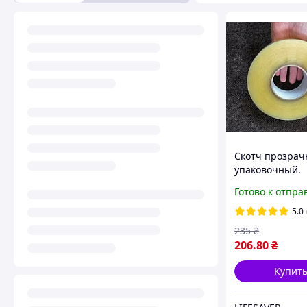
Скотч прозра
упаковочный.
Реальных 500м
Готово к отпра
5.0
235
₴
206
.80
₴
Купит