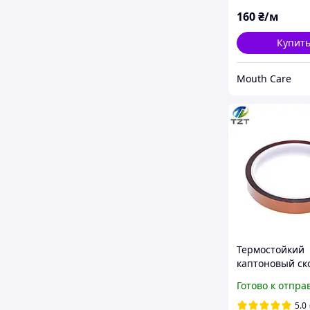
160
₴/м
Купит
Mouth Care
Термостойкий
каптоновый ск
10мм 30м
Готово к отпра
5.0