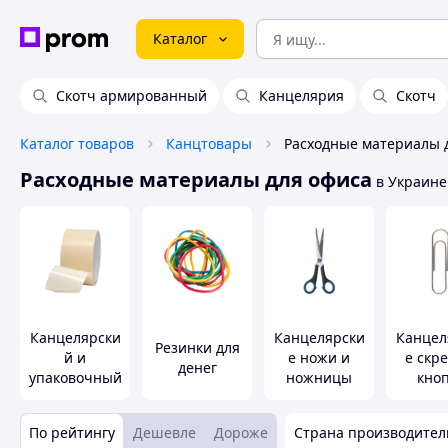
Каталог
Скотч армированный
Канцелярия
Скотч
Каталог товаров
Канцтовары
Расходные материалы 
Расходные материалы для офиса
в Украине
Канцелярски
Канцелярски
Канцел
Резинки для
й и
е ножи и
е скр
денег
упаковочный
ножницы
кно
скотч
По рейтингу
Дешевле
Дороже
Страна производител