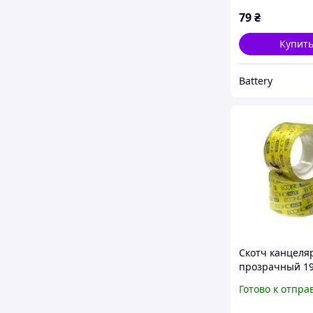
79
₴
Купит
Battery
Скотч канцеля
прозрачный 19
м E40803 Econ
Готово к отпра