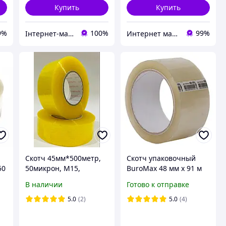
Купить
Купить
9%
100%
99%
Інтернет-магазин "МАЛЮКИ" malyshy.com.ua
Интернет магазин ТерЛайн
Скотч 45мм*500метр,
Скотч упаковочный
50
50микрон, М15,
BuroMax 48 мм х 91 м
упаковочный,
(298)
В наличии
Готово к отправке
прозрачный
5.0
(2)
5.0
(4)