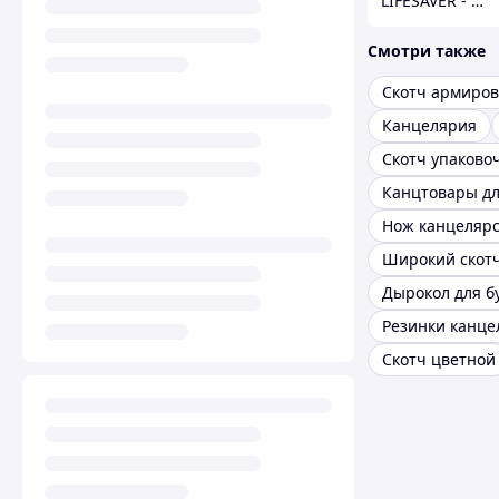
LIFESAVER - ЛайфСейвер
Смотри также
Скотч армиро
Канцелярия
Скотч упаково
Нож канцеляр
Широкий скот
Дырокол для б
Резинки канце
Скотч цветной