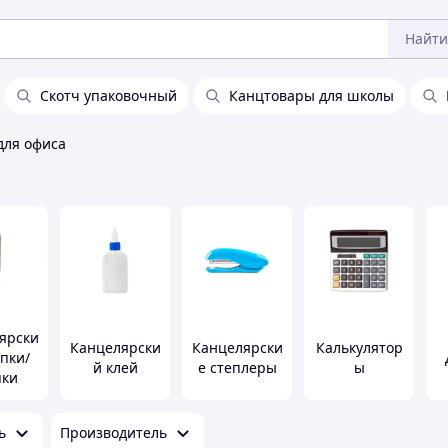
Найти
Скотч упаковочный
Канцтовары для школы
для офиса
ярски
Канцелярски
Канцелярски
Калькулятор
епки/
й клей
е степлеры
ы
пки
ь
Производитель