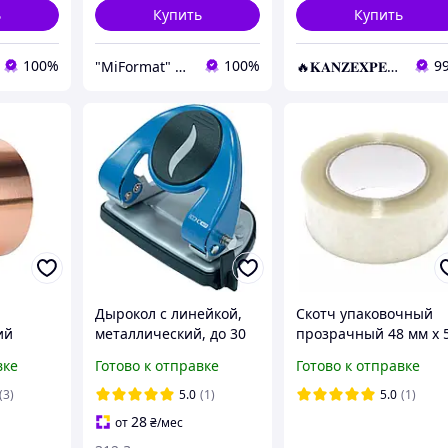
ь
Купить
Купить
100%
100%
9
"MiFormat" – канцелярия для офиса и школы, упаковочные материалы!
🔥𝐊𝐀𝐍𝐙𝐄𝐗𝐏𝐄𝐑𝐓.com.ua🔥
Дырокол с линейкой,
Скотч упаковочный
ий
металлический, до 30
прозрачный 48 мм х 
арк., Economix E40118
м Свитязь 36070
вке
Готово к отправке
Готово к отправке
(3)
5.0
(1)
5.0
(1)
28
от
₴
/мес