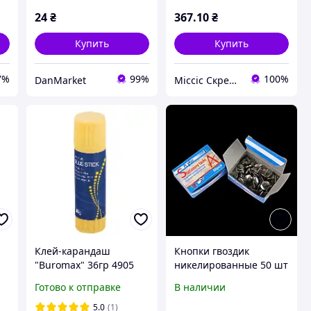
24
₴
367
.10
₴
Купить
Купить
7%
99%
100%
DanMarket
Міссіс Скрепка
Клей-карандаш
Кнопки гвоздик
"Buromax" 36гр 4905
никелированные 50 шт
KNZ
Готово к отправке
В наличии
5.0
(1)