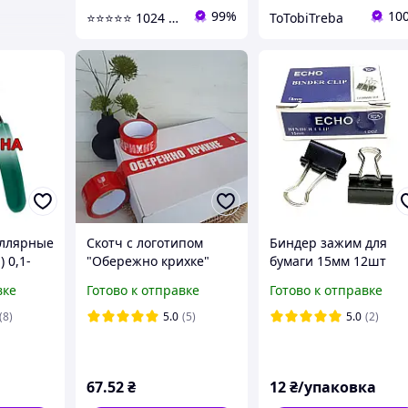
99%
10
⭐⭐⭐⭐⭐ 1024 - Быстрая отправка в день заказа
ToTobiTreba
ллярные
Скотч с логотипом
Биндер зажим для
) 0,1-
"Обережно крихке"
бумаги 15мм 12шт
48*66*0.40, красный
черный
вке
Готово к отправке
Готово к отправке
Cкотч для упаковки
металлический
Cкотч для хрупких
офисный канцелярск
(8)
5.0
(5)
5.0
(2)
вещей
"Echo" KNZ
67
.52
₴
12
₴/упаковка