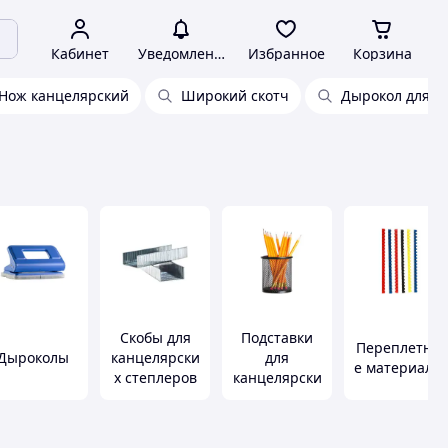
Кабинет
Уведомления
Избранное
Корзина
Нож канцелярский
Широкий скотч
Дырокол для б
Скобы для
Подставки
Переплетны
Дыроколы
канцелярски
для
е материалы
х степлеров
канцелярски
х
принадлежн
остей