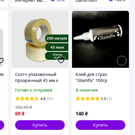
Интернет магазин ТерЛайн
Dandroom
ия
Скотч упаковочный
Клей для страз
прозрачный 45 мм х
"Glamfix" 100гр
-
200 м
Готово к отправке
В наличии
4.8
(31)
5.0
(1)
102
.99
₴
69
₴
140
₴
Купить
Купить