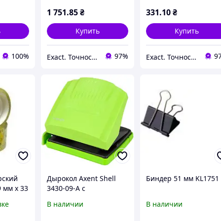
BM.4082
BM.4031-24
1 751
.85
₴
331
.10
₴
ь
Купить
Купить
100%
97%
9
Exact. Точность в работе. Свобода в творчестве.
Exact. Точность в работе. Свобода в творчестве.
рский
Дырокол Axent Shell
Биндер 51 мм KL1751
 мм х 33
3430-09-A с
omix
пластиковым верхом,
вке
В наличии
В наличии
30 листов, салатовый