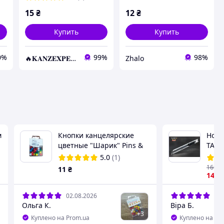
15
₴
12
₴
Купить
Купить
0%
99%
98%
🔥𝐊𝐀𝐍𝐙𝐄𝐗𝐏𝐄𝐑𝐓.com.ua🔥
Zhalo
м
Кнопки канцелярские
Нож 
цветные "Шарик" Pins &
TAJI
Clips, 30 шт
авто
5.0
(1)
160
₴
11
₴
144
02.08.2026
31.
Ольга К.
Віра Б.
+
3
Куплено на Prom.ua
Куплено на Pr