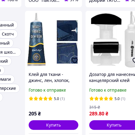
ООО "ПакТоби"
Добрий TАТО🥇
ванный
Скотч
чный
Канцтовары для школы
ский
ч
Клей для ткани -
Дозатор для нанесен
умаги
джинс, лен, хлопок,
канцелярский клей
синтетика - 50мл
250мл насадки VOREL
лярские
Готово к отправке
Готово к отправке
78027
5.0
(1)
5.0
(1)
315
₴
205
₴
289
.80
₴
Купить
Купить