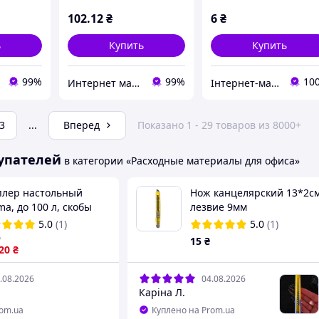
102
.12
₴
6
₴
ь
Купить
Купить
99%
99%
10
Интернет магазин "Упаковка"
Інтернет-магазин "Нова Канцелярія"
3
...
Вперед
Показано 1 - 29 товаров из 8000+
упателей
в категории «Расходные материалы для офиса»
плер настольный
Нож канцелярский 13*2с
a, до 100 л, скобы
лезвие 9мм
/13, черный 4054N
5.0
(1)
5.0
(1)
₴
15
₴
.20
₴
.08.2026
04.08.2026
Каріна Л.
rom.ua
Куплено на Prom.ua