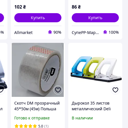
102
₴
86
₴
Купить
Купить
4%
90%
100%
Allmarket
СупеРР-Маркет Корисних Товарів
Скотч DM прозрачный
Дырокол 35 листов
ол
45*50м (45м) Польша
металлический Deli
0138E Vivid цвет микс
Готово к отправке
В наличии
ax
5.0
(1)