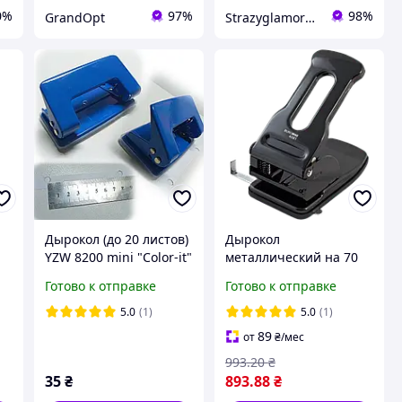
0%
97%
98%
GrandOpt
Strazyglamora.com.ua
Дырокол (до 20 листов)
Дырокол
YZW 8200 mini "Сolor-it"
металлический на 70
/ синий
листов, 205×112×185
Готово к отправке
Готово к отправке
мм, ВМ. 4081-01
ий
5.0
(1)
5.0
(1)
89
от
₴
/мес
993
.20
₴
35
₴
893
.88
₴