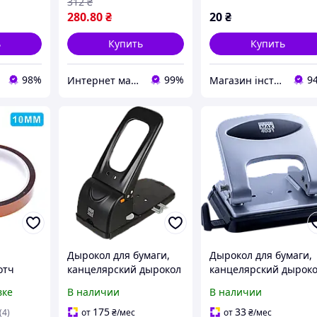
312
₴
280
.80
₴
20
₴
ь
Купить
Купить
98%
99%
9
Интернет магазин ТерЛайн
Магазин інструменту MATRIX
Дырокол для бумаги,
Дырокол для бумаги,
отч
канцелярский дырокол
канцелярский дырок
(100 листов,
(30 листов,
вке
В наличии
В наличии
металлический,
металлический,
черный) Buromax
серебристый) Burom
175
33
(4)
от
₴
/мес
от
₴
/мес