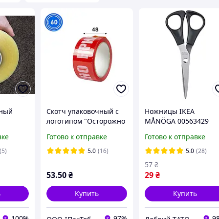
чный
Скотч упаковочный с
Ножницы IKEA
логотипом "Осторожно
MÅNÖGA 00563429
.
хрупкое" 48мм*60м
Стальные
вке
Готово к отправке
Готово к отправке
(5)
5.0
(16)
5.0
(28)
57
₴
53
.50
₴
29
₴
ь
Купить
Купить
100%
97%
9