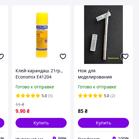
Клей-карандаш 21гр.,
Нож для
Economix Е41204
моделирования
(канцелярский
Готово к отправке
Готово к отправке
скальпель) + 5 сменных
лезвий
5.0
(5)
5.0
(2)
11
₴
9
.90
₴
85
₴
Купить
Купить
8%
99%
100%