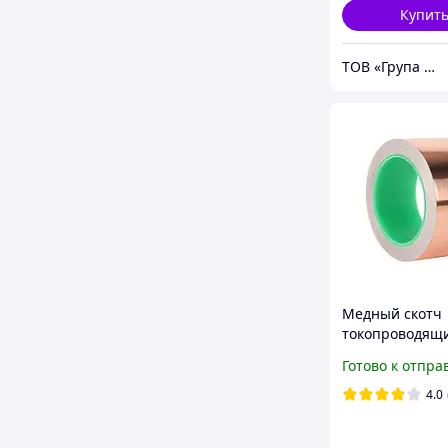
Купит
ТОВ «Група «Хладрезерв»
Медный скотч
токопроводящ
клейкий,
Готово к отпра
двохсторонняя
проводимость
4.0
50х0,1мм х1м