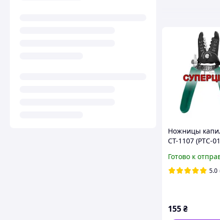
Ножницы капи
CТ-1107 (PTC-01
3мм
Готово к отпра
5.0
155
₴