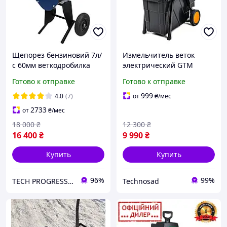
Щепорез бензиновий 7л/
Измельчитель веток
с 60мм веткодробилка
электрический GTM
веткоизмельчитель
MS2800/45, фрезерный
Готово к отправке
Готово к отправке
дробилка веток шредер
механизм
садовый
999
4.0
(7)
от
₴
/мес
2733
от
₴
/мес
18 000
₴
12 300
₴
16 400
₴
9 990
₴
Купить
Купить
96%
99%
TECH PROGRESS магазин оборудования и техники
Technosad