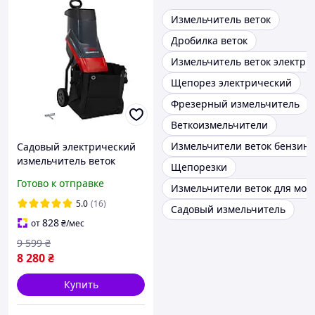
Измельчитель веток
Дробилка веток
Измельчитель веток электри
Щепорез электрический
Фрезерный измельчитель
Веткоизмельчители
Измельчители веток бензин
Садовый электрический
измельчитель веток
Щепорезки
(шредер) AL-KO Comfort
Готово к отправке
Измельчители веток для мот
MH 2500 : 2.5 кВт
5.0
(16)
Садовый измельчитель
828
от
₴
/мес
9 599
₴
8 280
₴
Купить