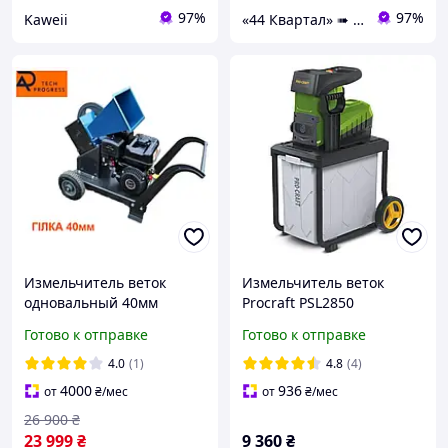
97%
97%
Kaweii
«44 Квартал» ➠ інтернет-магазин інструментів та розхідних матеріалів!
Измельчитель веток
Измельчитель веток
одновальный 40мм
Procraft PSL2850
бензиновый 7л/с
Готово к отправке
Готово к отправке
веткоруб дробилка веток
веткоизмельчитель
4.0
(1)
4.8
(4)
дроворуб веткодробилка
4000
936
от
₴
/мес
от
₴
/мес
для сада
26 900
₴
23 999
₴
9 360
₴