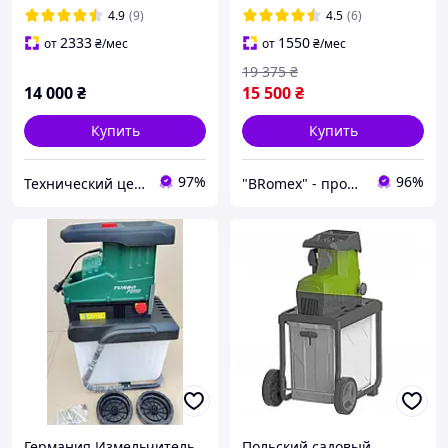
4.9
(9)
4.5
(6)
2333
1550
от
₴
/мес
от
₴
/мес
19 375
₴
14 000
₴
15 500
₴
Купить
Купить
97%
96%
Технический центр «Сад удачи»
"BRomex" - производитель оборудования для сельского хозяйства
Германия.Измельчитель
Польский садовый