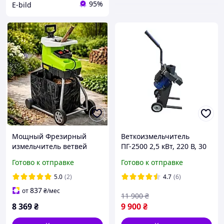
95%
E-bild
Мощный Фрезирный
Веткоизмельчитель
измельчитель ветвей
ПГ-2500 2,5 кВт, 220 В, 30
AGREENO 3500 Вт 60Л AG-
мм | Быстрая
Готово к отправке
Готово к отправке
050
переработка веток
5.0
(2)
4.7
(6)
837
от
₴
/мес
11 900
₴
8 369
₴
9 900
₴