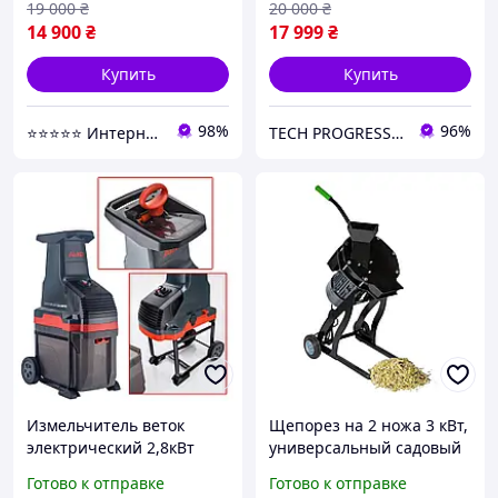
19 000
₴
20 000
₴
14 900
₴
17 999
₴
Купить
Купить
98%
96%
⭐️⭐️⭐️⭐️⭐️ Интернет-магазин "BORO"
TECH PROGRESS магазин оборудования и техники
Измельчитель веток
Щепорез на 2 ножа 3 кВт,
электрический 2,8кВт
универсальный садовый
40мм 50мл AL-KO Comfort
измельчитель веток с
Готово к отправке
Готово к отправке
LH 2810 (113873) SHO
двумя ножами на диске