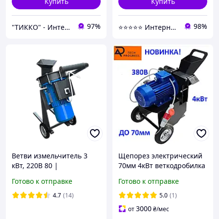
Купить
Купить
97%
98%
"ТИККО" - Интернет-магазин
⭐️⭐️⭐️⭐️⭐️ Интернет-магазин "BORO"
Ветви измельчитель 3
Щепорез электрический
кВт, 220В 80 |
70мм 4кВт веткодробилка
Производительность до
измельчитель веток
Готово к отправке
Готово к отправке
100 кг/ч
веткоизмельчитель для
дома садовый
4.7
(14)
5.0
(1)
3000
от
₴
/мес