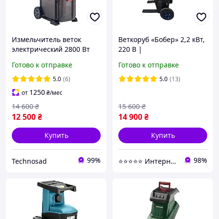
Измельчитель веток
Веткоруб «Бобер» 2,2 кВт,
электрический 2800 Вт
220 В |
AL-KO LH 2810
Производительность до
Готово к отправке
Готово к отправке
100 кг/ч
5.0
(6)
5.0
(13)
1250
от
₴
/мес
14 600
₴
15 600
₴
12 500
₴
14 900
₴
Купить
Купить
99%
98%
Technosad
⭐️⭐️⭐️⭐️⭐️ Интернет-магазин "BORO"