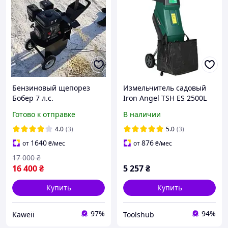
Бензиновый щепорез
Измельчитель садовый
Бобер 7 л.с.
Iron Angel TSH ES 2500L
Измельчитель веток до 60
(2500 Вт, 50 л бак, до 45
Готово к отправке
В наличии
мм
мм) Садовый шредер для
дома и дачи
4.0
(3)
5.0
(3)
1640
876
от
₴
/мес
от
₴
/мес
17 000
₴
16 400
₴
5 257
₴
Купить
Купить
97%
94%
Kaweii
Toolshub