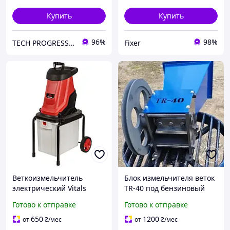
Купить
Купить
96%
98%
TECH PROGRESS магазин оборудования и техники
Fixer
Веткоизмельчитель
Блок измельчителя веток
электрический Vitals
TR-40 под бензиновый
Master Zs 2845wt
двигатель или мотоблок
Готово к отправке
Готово к отправке
650
1200
от
₴
/мес
от
₴
/мес