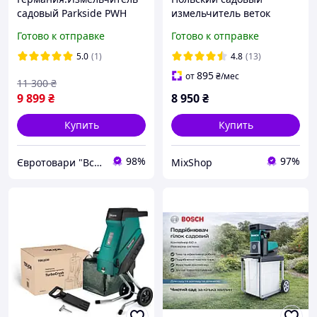
садовый Parkside PWH
измельчитель веток
2800 A1
AGREENO AG051 3600 Вт
Готово к отправке
Готово к отправке
фрезерного типа
5.0
(1)
4.8
(13)
895
от
₴
/мес
11 300
₴
9 899
₴
8 950
₴
Купить
Купить
98%
97%
Євротовари "Все Вам" iнтернет-магазин.
MixShop