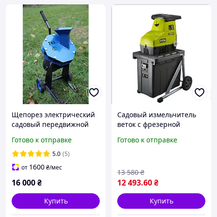
Щепорез электрический
Садовый измельчитель
садовый передвижной
веток с фрезерной
2,2 Кват
системой и реверсом
Готово к отправке
Готово к отправке
RYOBI RSH3045U
5.0
(5)
1600
от
₴
/мес
13 580
₴
16 000
₴
12 493
.60
₴
Купить
Купить