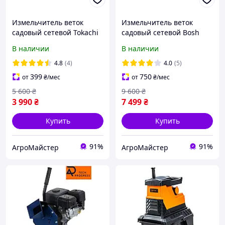
Измельчитель веток
Измельчитель веток
садовый сетевой Tokachi
садовый сетевой Bosh
Turbo Crush TC 45 ветки
измельчитель Бош
В наличии
В наличии
до 45 мм с 2
садовый фрезерный с
контейнерами по 35 л
жестким контейнером на
4.8
(4)
4.0
(5)
60 л
399
750
от
₴
/мес
от
₴
/мес
5 600
₴
9 600
₴
3 990
₴
7 499
₴
Купить
Купить
91%
91%
АгроМайстер
АгроМайстер