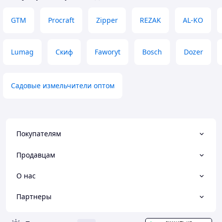
Преимущества
Комфортна робота
GTM
Procraft
Zipper
REZAK
AL-KO
потужність, досто
Lumag
Скиф
Faworyt
Bosch
Dozer
Садовые измельчители оптом
Покупателям
Продавцам
О нас
Партнеры