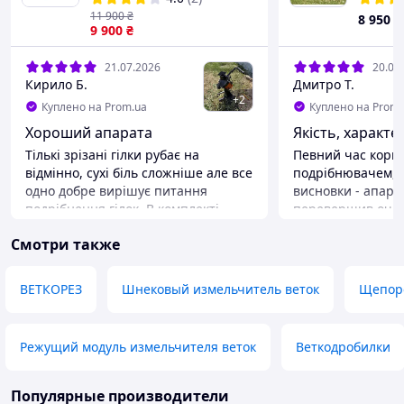
переработка веток
11 900
₴
8 950
₴
9 900
₴
21.07.2026
20.07
Кирило Б.
Дмитро Т.
+
2
Куплено на Prom.ua
Куплено на Prom.
Хороший апарата
Якість, характе
Тількі зрізані гілки рубає на
Певний час кори
відмінно, сухі біль сложніше але все
подрібнювачем, 
одно добре вирішує питання
висновки - апарат
подрібнення гілок. В комплекті
перевершив очіку
поклали додатковий ніж
трощить швидко, 
Смотри также
зусиль. З дереве
справляється впе
заявленим харак
ВЕТКОРЕЗ
Шнековый измельчитель веток
Щепоре
працює комфортно
швидко. Працювати зручно, багато
зусиль докладати
Режущий модуль измельчителя веток
Веткодробилки
сама затягує гілк
обслуговувати фр
цей подрібнювач
Популярные производители