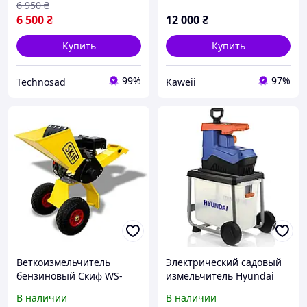
6 950
₴
6 500
₴
12 000
₴
Купить
Купить
99%
97%
Technosad
Kaweii
Веткоизмельчитель
Электрический садовый
бензиновый Скиф WS-
измельчитель Hyundai
4100
HYCH 2800 сетевой
В наличии
В наличии
контейнер 50 л до 45 мм