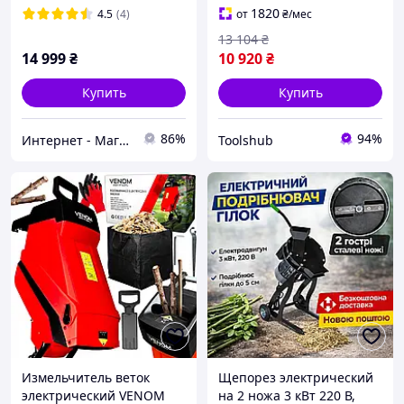
2800 Вт
1820
4.5
(4)
от
₴
/мес
13 104
₴
14 999
₴
10 920
₴
Купить
Купить
86%
94%
Интернет - Магазин "Ромб"
Toolshub
Измельчитель веток
Щепорез электрический
электрический VENOM
на 2 ножа 3 кВт 220 В,