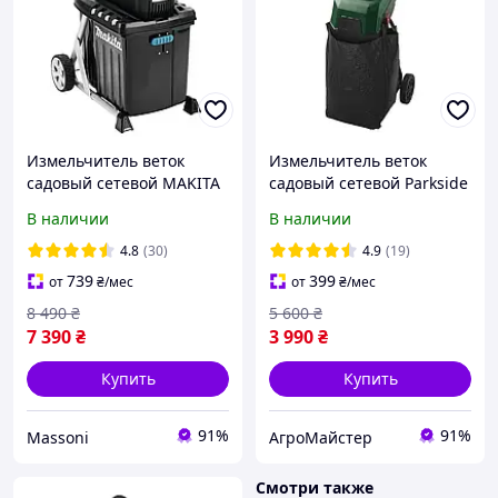
Измельчитель веток
Измельчитель веток
садовый сетевой MAKITA
садовый сетевой Parkside
UD2500 измельчитель
ножевой диаметр веток
В наличии
В наличии
Макита фрезерный с
до 40 мм с толкателем и
контейнером на 67 л
мешком объемом 45 л
4.8
(30)
4.9
(19)
739
399
от
₴
/мес
от
₴
/мес
8 490
₴
5 600
₴
7 390
₴
3 990
₴
Купить
Купить
91%
91%
Massoni
АгроМайстер
Смотри также