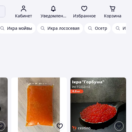
Кабинет
Уведомления
Избранное
Корзина
Икра мойвы
Икра лососевая
Осетр
Икр