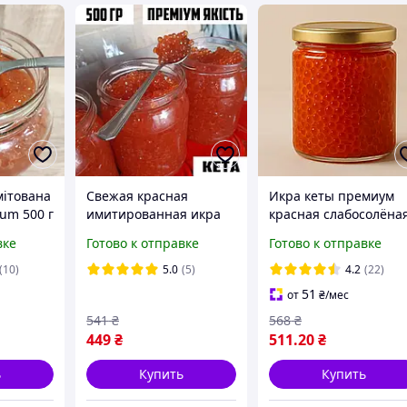
мітована
Свежая красная
Икра кеты премиум
um 500 г
имитированная икра
красная слабосолёна
кеты в стеклянной
имитированная 500 г
вке
Готово к отправке
Готово к отправке
банке премиум
(крупное зерно,
Крупная весовая икра
натуральная)
(10)
5.0
(5)
4.2
(22)
кета вкусная 500гр
51
от
₴
/мес
541
₴
568
₴
449
₴
511
.20
₴
ь
Купить
Купить