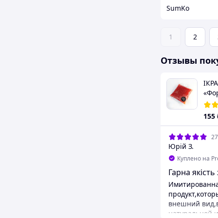
SumKo
1
2
Отзывы пок
ІКРА
«Фо
тм.
паке
155
27
Юрій З.
Куплено на P
Гарна якість 
Имитированна
продукт,котор
внешний вид,в
натуральной и