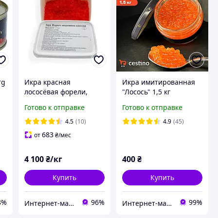
rg
Икра красная
Икра имитированная
лососёвая форели,
"Лосось" 1,5 кг
Эстония, Финляндия 1
Готово к отправке
Готово к отправке
кг
4.5
(10)
4.9
(45)
683
от
₴
/мес
4 100
₴/кг
400
₴
Купить
Купить
8%
96%
99%
Интернет-магазин икра-морепродукты.
Интернет-магазин "Сestino"