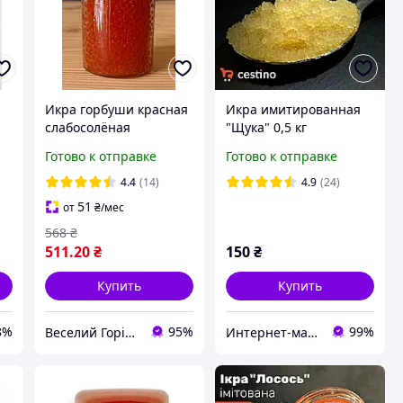
Икра горбуши красная
Икра имитированная
слабосолёная
"Щука" 0,5 кг
имитированная 500 г
Готово к отправке
Готово к отправке
(натуральная, среднее
зерно)
4.4
(14)
4.9
(24)
51
от
₴
/мес
568
₴
511
.20
₴
150
₴
Купить
Купить
8%
95%
99%
Веселий Горішок
Интернет-магазин "Сestino"