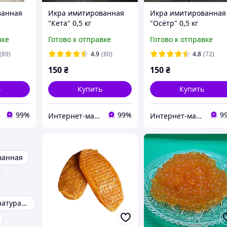
ванная
Икра имитированная
Икра имитированная
"Кета" 0,5 кг
"Осётр" 0,5 кг
вке
Готово к отправке
Готово к отправке
(89)
4.9
(80)
4.8
(72)
150
₴
150
₴
ь
Купить
Купить
99%
99%
9
Интернет-магазин "Сestino"
Интернет-магазин "Сestino"
ванная
Красная икра натуральная