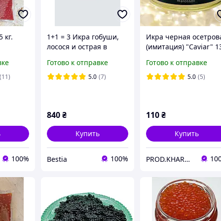
 кг.
1+1 = 3 Икра гобуши,
Икра черная осетров
лосося и острая в
(имитация) "Caviar" 1
подарок (750 г)
грамм (ключ+крышка)
вке
Готово к отправке
Готово к отправке
(имитированная)
(11)
5.0
(7)
5.0
(5)
840
₴
110
₴
ь
Купить
Купить
100%
100%
10
Bestia
PROD.KHARKiV