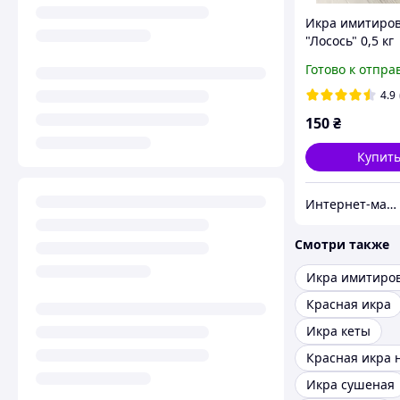
Икра имитиро
"Лосось" 0,5 кг
Готово к отпра
4.9
150
₴
Купит
Интернет-магазин "Сestino"
Смотри также
Икра имитиро
Красная икра
Икра кеты
Икра сушеная