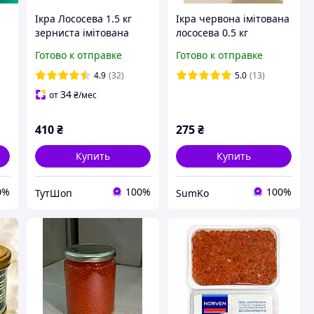
Ікра Лососева 1.5 кг
Ікра червона імітована
зерниста імітована
лососева 0.5 кг
Готово к отправке
Готово к отправке
4.9
(32)
5.0
(13)
34
от
₴
/мес
410
₴
275
₴
Купить
Купить
0%
100%
100%
ТутШоп
SumKo