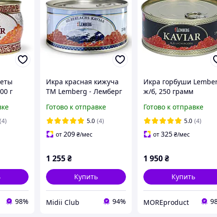
кеты
Икра красная кижуча
Икра горбуши Lembe
00 г
ТМ Lemberg - Лемберг
ж/б, 250 грамм
ж/б, 250 грамм
вке
Готово к отправке
Готово к отправке
(4)
5.0
(4)
5.0
(4)
209
325
от
₴
/мес
от
₴
/мес
1 255
₴
1 950
₴
ь
Купить
Купить
98%
94%
9
Midii Club
MOREproduct