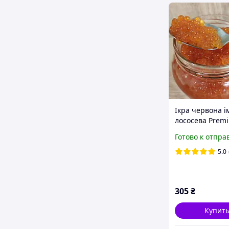
Ікра червона і
лососева Premi
Готово к отпра
5.0
305
₴
Купит