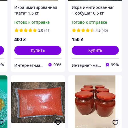
Икра имитированная
Икра имитированная
"Кета" 1,5 кг
"Горбуша" 0,5 кг
Готово к отправке
Готово к отправке
5.0
(41)
4.9
(45)
400
₴
150
₴
Купить
Купить
9%
99%
99%
Интернет-магазин "Сestino"
Интернет-магазин "Сestino"