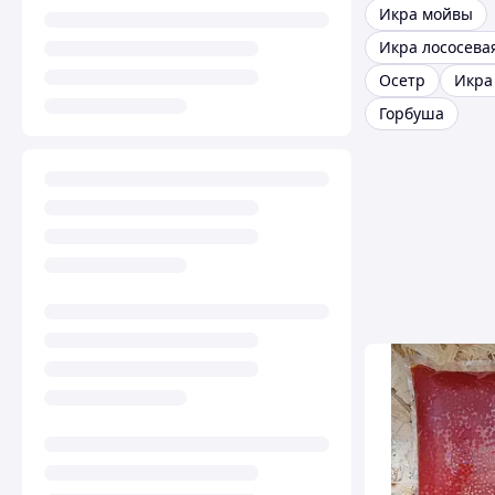
Икра мойвы
Икра лососева
Осетр
Икра
Горбуша