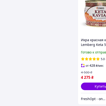
Икра красная 
Lemberg Keta 5
Готово к отпра
5.0
428
от
₴
/мес
4 500
₴
4 275
₴
Купит
FreshOpt - оптовые цены для каждого!