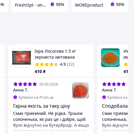
5%
98%
98%
FreshOpt - оптовые цены для каждого!
MOREproduct
Ікра Лососева 1.5 кг
Икра 
зерниста імітована
имит
4.9
(32)
410
₴
410
06.05.2026
06.
Анна Т.
Анна Т.
Куплено на Prom.ua
Куплено на Pr
Гарна якість за таку ціну
Сподобалася
Смак приємний. Не рідка. Трішки
Смак приємний.
солоненька, як раз це і добре, щоб
солоненька, як 
було відчутно на бутерброді. А якщо
було відчутно 
враховувати ціну, то взагалі мінуси
"Ікринки" схожі