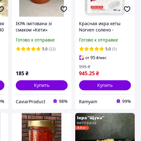
ая
ІКРА імітована зі
Красная икра кеты
30
смаком «Кети»
Norven солено -
.
пастеризована
мороженая премиум
Готово к отправке
Готово к отправке
тм.Капсулар скло 500гр
качества (США), без
консервантов 180 г
5.0
(22)
5.0
(5)
95
от
₴
/мес
995
₴
185
₴
945
.25
₴
Купить
Купить
0%
98%
99%
CaviarProduct
Ramyam