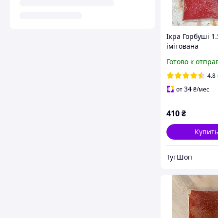
Ікра Горбуші 1.5
імітована
Готово к отпра
4.8
34
от
₴
/мес
410
₴
Купит
ТутШоп