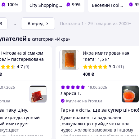
100%
99%
9
City Shopping - Интернет-магазин
Веселий Горішок
3
...
Вперед
Показано 1 - 29 товаров из 2000+
упателей
в категории «Икра»
 імітована зі смаком
Икра имитированная
релі» пастеризована
"Кета" 1,5 кг
Капсулар вакуумний
4.7
(9)
5.0
(41)
т 500гр
₴
400
₴
.07.2026
19.06.2026
Лариса Т.
+
1
rom.ua
Куплено на Prom.ua
за таку ціну.
Гарна якість, ще за супер ціною!
я икра-доступный
Дуже вражені та задоволені
ый имитирует
,очікували що прийде як на полі
кус,цвет
чудес ,чоловік замовляв в іншому
кры форели.взял на
місці загалом 1 кг приблизно 1т грн