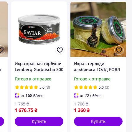
Икра красная горбуши
Икра стерляди
я
Lemberg Gorbuscha 300
альбиноса ГОЛД РОЯЛ
г
КАВЬЯР ПРЕМИУМ 50
Готово к отправке
Готово к отправке
грамм
5.0
(3)
5.0
(3)
168
227
от
₴
/мес
от
₴
/мес
1 765
₴
1 700
₴
1 676
.75
₴
1 360
₴
Купить
Купить