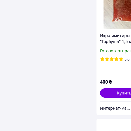
Икра имитиро
"Горбуша" 1,5 к
Готово к отпра
5.0
400
₴
Купит
Интернет-магазин "Сestino"