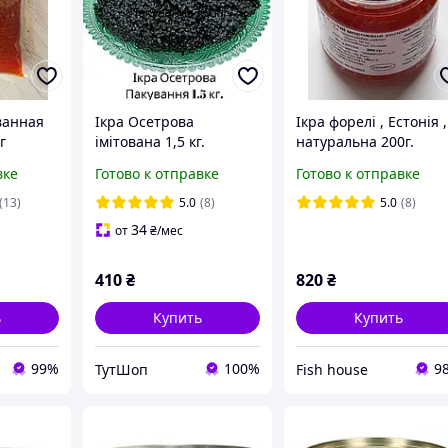
ванная
Ікра Осетрова
Ікра форелі , Естонія ,
г
імітована 1,5 кг.
натуральна 200г.
вке
Готово к отправке
Готово к отправке
(13)
5.0
(8)
5.0
(8)
34
от
₴
/мес
410
₴
820
₴
ь
Купить
Купить
99%
100%
9
ТутШоп
Fish house