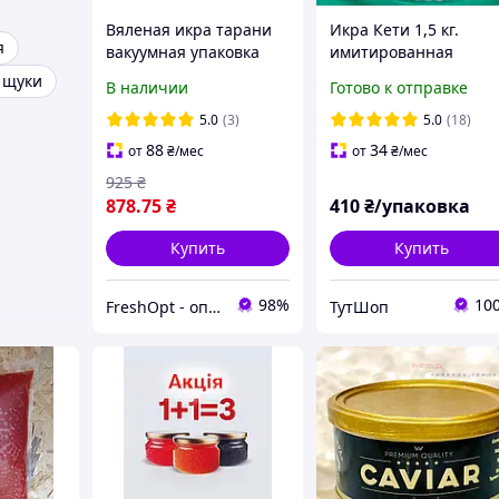
Вяленая икра тарани
Икра Кети 1,5 кг.
я
вакуумная упаковка
имитированная
500 г
 щуки
В наличии
Готово к отправке
5.0
(3)
5.0
(18)
88
34
от
₴
/мес
от
₴
/мес
925
₴
878
.75
₴
410
₴/упаковка
Купить
Купить
98%
10
FreshOpt - оптовые цены для каждого!
ТутШоп