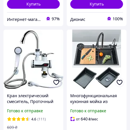
Купить
Купить
97%
100%
Интернет-магазин "SuperSantehnika"
Дионис
Кран электрический
Многофункциональная
смеситель, Проточный
кухонная мойка из
водонагреватель с душем
нержавеющей стали MA-
Готово к отправке
Готово к отправке
,для дачи Бойлер
652, врезная раковина,
,нижнее подключение
размер 720х430 мм Black
640
4.6
(111)
от
₴
/мес
609
₴