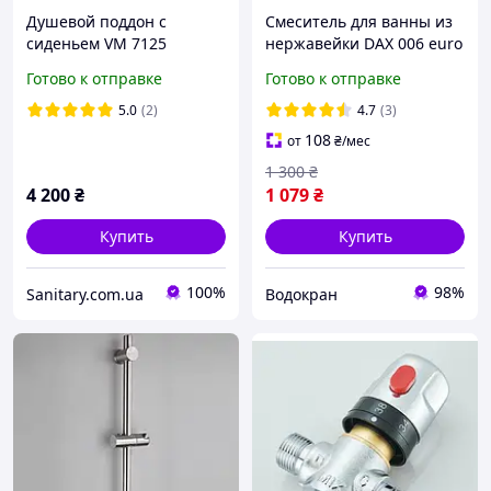
Душевой поддон с
Смеситель для ванны из
сиденьем VM 7125
нержавейки DAX 006 euro
80х80х43 см акриловый с
Готово к отправке
Готово к отправке
передней панелью
каркасом ножками
5.0
(2)
4.7
(3)
108
от
₴
/мес
1 300
₴
4 200
₴
1 079
₴
Купить
Купить
100%
98%
Sanitary.com.ua
Водокран