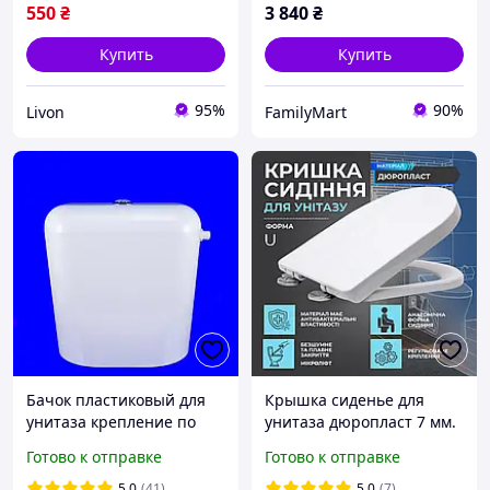
550
₴
3 840
₴
Купить
Купить
95%
90%
Livon
FamilyMart
Бачок пластиковый для
Крышка сиденье для
унитаза крепление по
унитаза дюропласт 7 мм.
осям от 13 - 20 см.
Aqua-Link с микролифтом
Готово к отправке
Готово к отправке
Двухрежимный слив.
/ Крышки на унитаз из
дюропласта
5.0
(41)
5.0
(7)