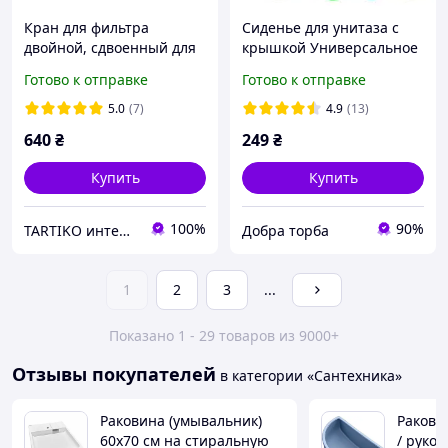
Кран для фильтра
Сиденье для унитаза с
двойной, сдвоенный для
крышкой Универсальное
очищенной питьевой
пластиковое сидение-
Готово к отправке
Готово к отправке
воды для систем
крышка для унитаза
обратного осмоса с
5.0
(7)
4.9
(13)
минерализатором
640
₴
249
₴
Купить
Купить
100%
90%
TARTIKO интернет магазин для дома и дачи
Добра торба
1
2
3
...
Показано 1 - 29 товаров из 9000+
Отзывы покупателей
в категории «Сантехника»
Раковина (умывальник)
Ракови
60х70 см на стиральную
/ руко