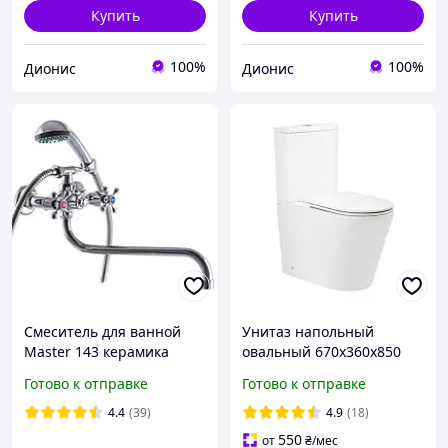
Купить
Купить
100%
100%
Дионис
Дионис
Смеситель для ванной
Унитаз напольный
Master 143 керамика
овальный 670x360x850
белый Slim Duroplast/
Готово к отправке
Готово к отправке
Soft-close/ Quick relase
SMWS0010
4.4
(39)
4.9
(18)
550
от
₴
/мес