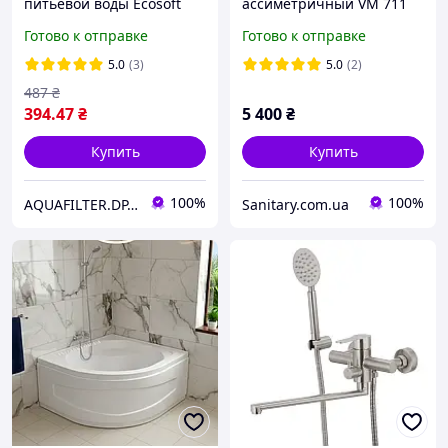
питьевой воды Ecosoft
ассиметричный VM 711
Классик
120x80 см с сиденьем
Готово к отправке
Готово к отправке
акриловый глубокий
правый с панелью
5.0
(3)
5.0
(2)
ножками
487
₴
394
.47
₴
5 400
₴
Купить
Купить
100%
100%
AQUAFILTER.DP.UA — Фильтры для воды
Sanitary.com.ua