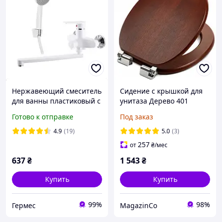
Нержавеющий смеситель
Сидение с крышкой для
для ванны пластиковый с
унитаза Дерево 401
лейкой и шлангом для
Готово к отправке
Под заказ
душа белый Oscar 006
4.9
(19)
5.0
(3)
257
от
₴
/мес
637
₴
1 543
₴
Купить
Купить
99%
98%
Гермес
MagazinCo