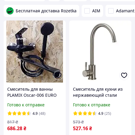
сантехники
Бесплатная доставка Rozetka
AIM
Adamant
Смеситель для ванны
Смеситель для кухни из
PLAMIX Oscar-006 EURO
нержавеющей стали
Черный + душевой набор
MIXXUS SUS 011
Готово к отправке
Готово к отправке
4.9
(48)
4.9
(25)
817
₴
573
₴
686
.28
₴
527
.16
₴