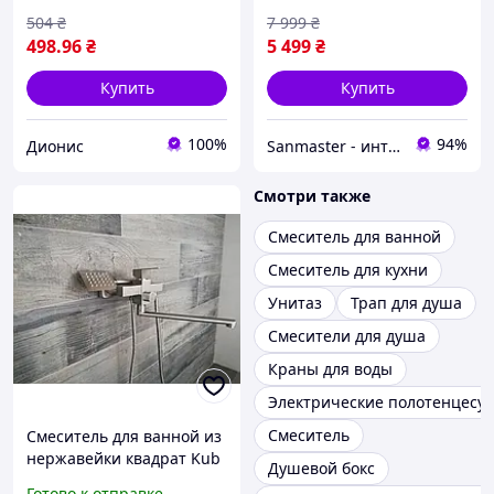
504
₴
7 999
₴
498
.96
₴
5 499
₴
Купить
Купить
100%
94%
Дионис
Sanmaster - интернет-магазин сантехники
Смотри также
Смеситель для ванной
Смеситель для кухни
Унитаз
Трап для душа
Смесители для душа
Краны для воды
Электрические полотенцесу
Смеситель
Смеситель для ванной из
нержавейки квадрат Kub
Душевой бокс
006 euro Steel
Готово к отправке