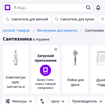
Смеситель для ванной
Смеситель для кухни
Каталог товаров
Материалы для ремонта
Сантехника
Сантехника
в Украине
Загружай
приложение
Комплектую
Лейки для
Душе
Более 3 млн
щие,
новых товаров
душа
подд
запчасти и
ежедневно
расходные
материалы
для
Фильтры
Цена
Производитель