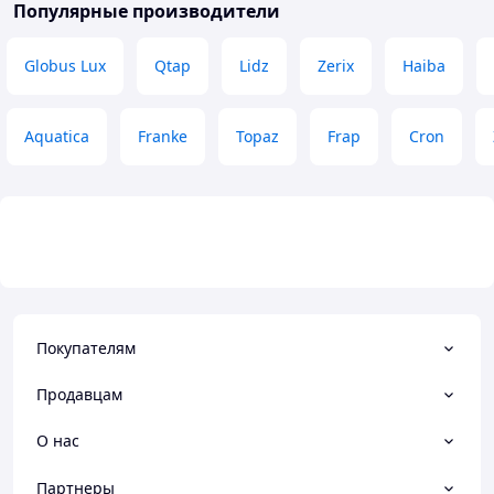
Популярные производители
креплегия. По фак
Немає
может и хорошо. 
просветляет там 
Globus Lux
Qtap
Lidz
Zerix
Haiba
Aquatica
Franke
Topaz
Frap
Cron
Покупателям
Продавцам
О нас
Партнеры