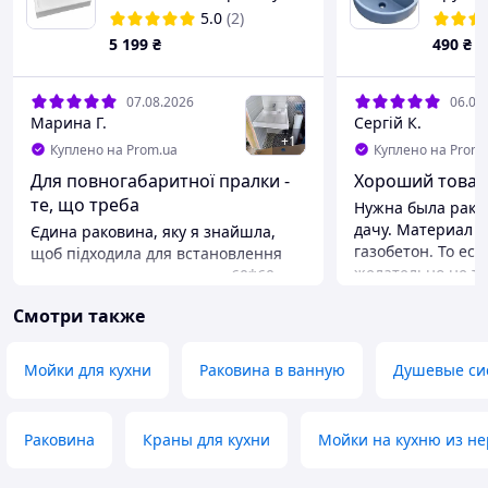
машину ЕК13
5.0
(2)
5 199
₴
490
₴
07.08.2026
06.08
Марина Г.
Сергій К.
+
1
Куплено на Prom.ua
Куплено на Prom.
Для повногабаритної пралки -
Хороший товар
те, що треба
Нужна была рако
дачу. Материал с
Єдина раковина, яку я знайшла,
газобетон. То ес
щоб підходила для встановлення
желательно не т
над пральною машинкою 60*60,
видел керамическ
так як раковина має бути
Смотри также
Ну и вес. Но наше
приблизно на 10см глибша, щоб
Мое спасение. Лё
позаду машинки поміщався
красивая). Реком
змішувач і сифон. Дуже гарно
Мойки для кухни
Раковина в ванную
Душевые си
виглядає. Над зливом мильничка.
Преимущества
Сифон і кріплення були в комплекті.
Цена. Вес. Прочн
Преимущества
Недостатки
Раковина
Краны для кухни
Мойки на кухню из н
Розмір, комплектація.
Недостатков нет. 
чертеже имеются
Недостатки