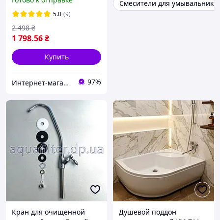
Смесители для умывальнико
5.0
(9)
2 498
₴
1 798
.56
₴
Купить
97%
Интернет-магазин "SuperSantehnika"
Кран для очищенной
Душевой поддон