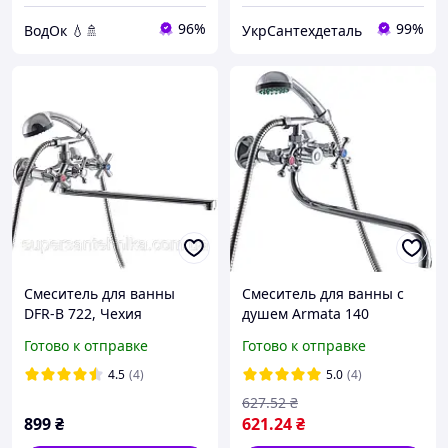
96%
99%
ВодОк 💧🚿
УкрСантехдеталь
Смеситель для ванны
Смеситель для ванны с
DFR-B 722, Чехия
душем Armata 140
EURO(ECO)
Готово к отправке
Готово к отправке
4.5
(4)
5.0
(4)
627
.52
₴
899
₴
621
.24
₴