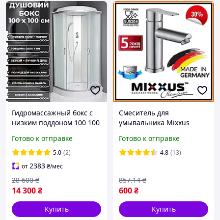
Гидромассажный бокс с
Смеситель для
низким поддоном 100 100
умывальника Mixxus
Душевая кабина 100*100
Германия
Готово к отправке
Готово к отправке
см гидробокс
5.0
(2)
4.8
(13)
2383
от
₴
/мес
28 600
₴
857
.14
₴
14 300
₴
600
₴
Купить
Купить