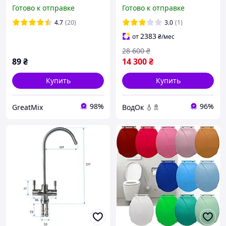
массажем, 4 режима,
100*100 гидробокс
Готово к отправке
Готово к отправке
STOP-функция/Лейка для
низкий поддон 15 см
душа
тонированное стекло
4.7
(20)
3.0
(1)
2383
от
₴
/мес
28 600
₴
89
₴
14 300
₴
Купить
Купить
98%
96%
GreatMix
ВодОк 💧🚿