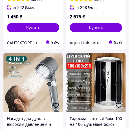
242
268
от
₴
/мес
от
₴
/мес
1 450
₴
2 675
₴
Купить
Купить
98%
93%
САНТЕХТОРГ "продажа сантехнических товаров"
Aqua-Link - интернет магазин сантехники
Насадка для душа с
Гидромассажный бокс 100
высоким давлением и
на 100 Душевые боксы