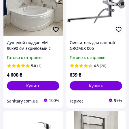
Душевой поддон VM
Смеситель для ванной
90х90 см акриловый с
GROMIX 006
передней панелью
Готово к отправке
Готово к отправке
каркасом ножками
5.0
(1)
4.8
(20)
4 600
₴
639
₴
Купить
Купить
100%
99%
Sanitary.com.ua
Гермес