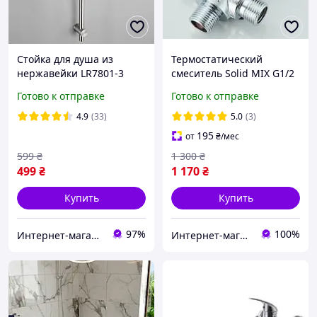
Стойка для душа из
Термостатический
нержавейки LR7801-3
смеситель Solid MIX G1/2
Champion
для бойлера, ГВС. Клапан
Готово к отправке
Готово к отправке
смесительный с
термостатом. Антиожог.
4.9
(33)
5.0
(3)
195
от
₴
/мес
599
₴
1 300
₴
499
₴
1 170
₴
Купить
Купить
97%
100%
Интернет-магазин "SuperSantehnika"
Интернет-магазин "Коламбус"