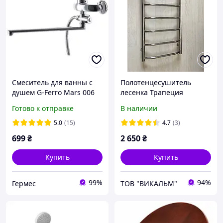
Смеситель для ванны с
Полотенцесушитель
душем G-Ferro Mars 006
лесенка Трапеция
800х400
Готово к отправке
В наличии
(европодключение)
5.0
(15)
4.7
(3)
699
₴
2 650
₴
Купить
Купить
99%
94%
Гермес
ТОВ "ВИКАЛЬМ"