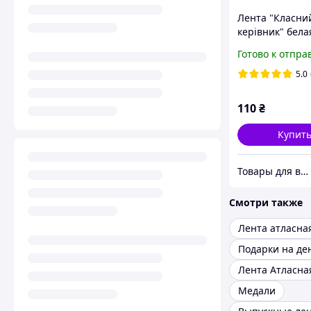
Лента "Класни
керівник" бела
атласная
Готово к отпра
5.0
110
₴
Купит
Товары для выпускников
Смотри также
Лента атласна
Лента Атласна
Медали