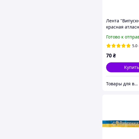
Лента "Випуск
красная атлас
Готово к отпра
5.0
70
₴
Купит
Товары для выпускников