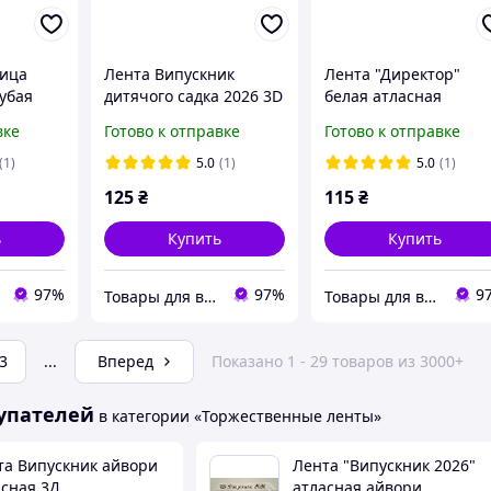
ница
Лента Випускник
Лента "Директор"
убая
дитячого садка 2026 3D
белая атласная
сине-желтая
вке
Готово к отправке
Готово к отправке
(1)
5.0
(1)
5.0
(1)
125
₴
115
₴
ь
Купить
Купить
97%
97%
9
Товары для выпускников
Товары для выпускников
3
...
Вперед
Показано 1 - 29 товаров из 3000+
упателей
в категории «Торжественные ленты»
та Випускник айвори
Лента "Випускник 2026"
асная 3Д
атласная айвори