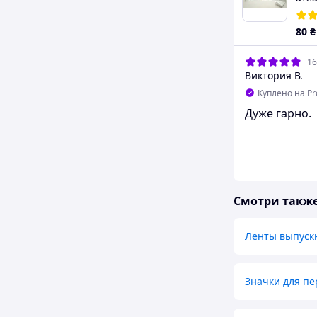
80
₴
16
Виктория В.
Куплено на P
Дуже гарно.
Смотри такж
Ленты выпуск
Значки для пе