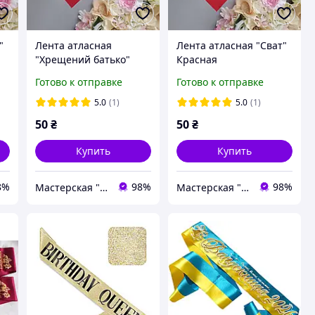
"
Лента атласная
Лента атласная "Сват"
"Хрещений батько"
Красная
красная
Готово к отправке
Готово к отправке
5.0
(1)
5.0
(1)
50
₴
50
₴
Купить
Купить
8%
98%
98%
Мастерская "Счастливы вместе"
Мастерская "Счастливы вместе"