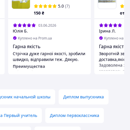
5.0
(7)
150
₴
от
1
03.06.2026
31.
Юлія Б.
Ірина Л.
Куплено на Prom.ua
Куплено на Pr
Гарна якість
Гарна якість з
Стрічка дуже гарної якості, зробили
Зворотній зв'я
швидко, відправили теж. Дякую.
доставка,якіст
Задоволена за
Преимущества
звертатись за 
Якісна, щільна приємна на дотик
тканина, якісний чіткий друк
ускник начальной школы
Диплом выпускника
а Первый учитель
Диплом первоклассника