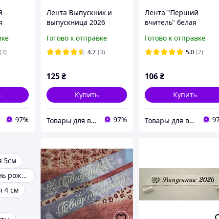
й
Лента Выпускник и
Лента "Перший
я
выпускница 2026
вчитель" белая
айвори сатиновая.
атласная
вке
Готово к отправке
Готово к отправке
(3)
4.7
(3)
5.0
(2)
125
₴
106
₴
ь
Купить
Купить
97%
97%
9
Товары для выпускников
Товары для выпускников
я 5см
Подарки на день рождения
я 4 см