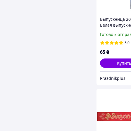
Выпускница 20
Белая выпускн
(золотой глитт
Готово к отпра
5.0
65
₴
Купит
Рrazdnikplus