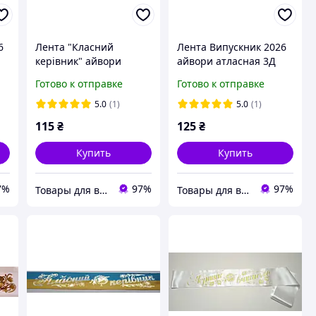
6
Лента "Класний
Лента Випускник 2026
керівник" айвори
айвори атласная 3Д
атласная
Готово к отправке
Готово к отправке
5.0
(1)
5.0
(1)
115
₴
125
₴
Купить
Купить
7%
97%
97%
Товары для выпускников
Товары для выпускников