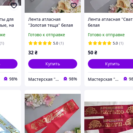
ты для
Лента атласная
Лента атласная "Сват
лые, на
"Золотая теща" белая
белая
ра
вке
Готово к отправке
Готово к отправке
(1)
5.0
(1)
5.0
(1)
32
₴
50
₴
ь
Купить
Купить
98%
98%
9
Мастерская "Счастливы вместе"
Мастерская "Счастливы вместе"