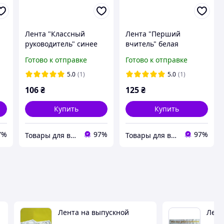
Лента "Классный
Лента "Перший
руководитель" синее
вчитель" белая
желтая шелковая
Готово к отправке
Готово к отправке
5.0
(1)
5.0
(1)
106
₴
125
₴
Купить
Купить
7%
97%
97%
Товары для выпускников
Товары для выпускников
Лента на выпускной
Лент