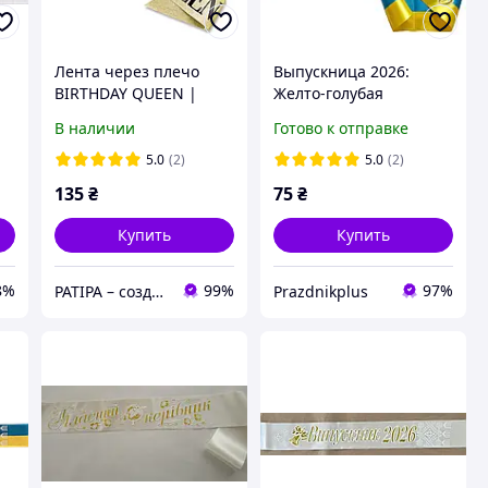
Лента через плечо
Выпускница 2026:
BIRTHDAY QUEEN |
Желто-голубая
Золото с глиттером
выпускная лента
В наличии
Готово к отправке
5.0
(2)
5.0
(2)
135
₴
75
₴
Купить
Купить
8%
99%
97%
PATIPA – создай фотозону своими руками!
Рrazdnikplus