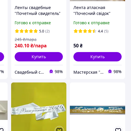
Ленты свадебные
Лента атласная
"Почетный свидетель"
"Почесний свідок"
Сиреневая, укр.язык
белая
Готово к отправке
Готово к отправке
5.0
(2)
4.4
(5)
245
₴/пара
240
.10
₴/пара
50
₴
Купить
Купить
7%
98%
98%
Свадебный салон "ПРИНЦЕССА"
Мастерская "Счастливы вместе"