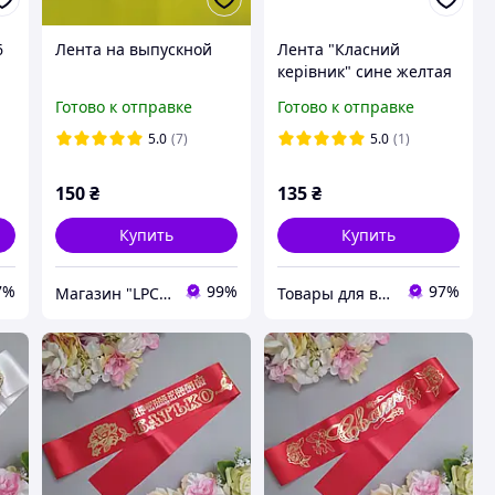
6
Лента на выпускной
Лента "Класний
керівник" сине желтая
атласная
Готово к отправке
Готово к отправке
5.0
(7)
5.0
(1)
150
₴
135
₴
Купить
Купить
7%
99%
97%
Магазин "LPC.Полиграфия"
Товары для выпускников