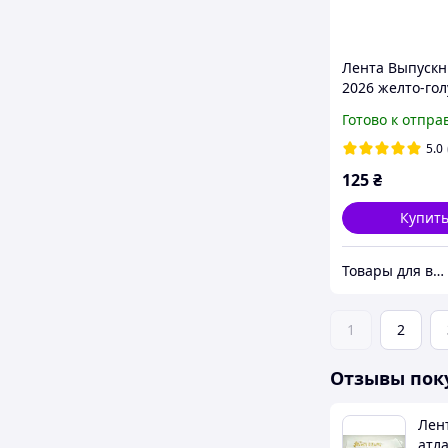
Лента Выпуск
2026 желто-гол
атласная с 3д
Готово к отпра
надписью
5.0
125
₴
Купит
Товары для выпускников
1
2
Отзывы пок
Лен
атл