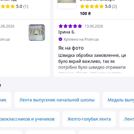
5.0
(1)
5.0
(2)
100
₴
.06.2026
13.06.2026
Ірина Б.
rom.ua
Куплено на Prom.ua
Як на фото
Швидка обробка замовлення, це
було вкрай важливо, так як
потрібно було швидко отримати
стрічки. Якість стрічок чудова.
Магазин рекомендую
е
ник
Лента выпускник начальной школы
Медаль вып
рвоклассников и учеников
Желто-голубая лента
Лент