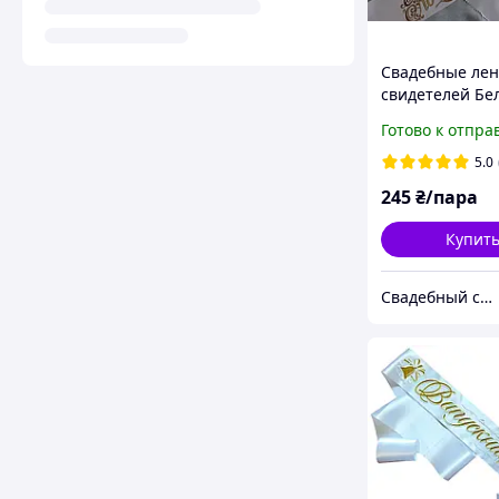
Свадебные лен
свидетелей Бе
укр. языке, па
Готово к отпра
5.0
245
₴/пара
Купит
Свадебный салон "ПРИНЦЕССА"