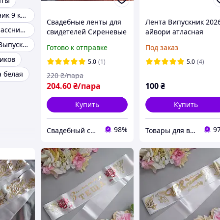
нты
Ленты Выпускник 9 класса
Свадебные ленты для
Лента Випускник 202
Ленты первоклассникам
свидетелей Сиреневые
айвори атласная
на русс. языке
Медальки для Выпускников детского сада
Готово к отправке
Под заказ
иков
5.0
(1)
5.0
(4)
а белая
220
₴/пара
204
.60
₴/пара
100
₴
Купить
Купить
98%
9
Свадебный салон "ПРИНЦЕССА"
Товары для выпускников