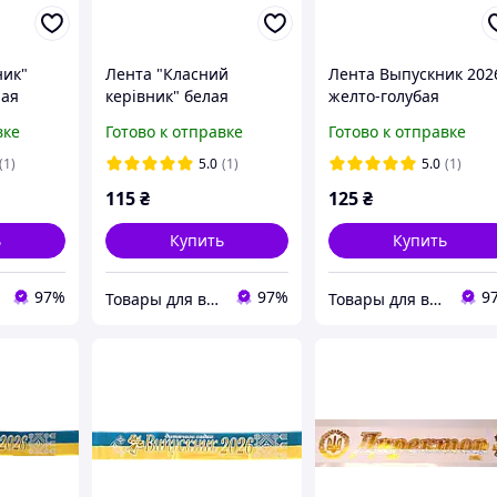
ник"
Лента "Класний
Лента Выпускник 202
ная
керівник" белая
желто-голубая
сатинова с 3д
вке
Готово к отправке
Готово к отправке
надписью
(1)
5.0
(1)
5.0
(1)
115
₴
125
₴
ь
Купить
Купить
97%
97%
9
Товары для выпускников
Товары для выпускников