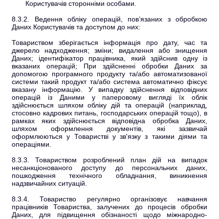
Користувачів сторонніми особами.
8.3.2. Ведення обліку операцій, пов’язаних з обробкою
Даних Користувачів та доступом до них:
Товариством зберігається інформація про дату, час та
джерело надходження; зміни; видалення або знищення
Даних; ідентифікатор працівника, який здійснив одну із
вказаних операцій; При здійсненні обробки Даних за
допомогою програмного продукту та/або автоматизованої
системи такий продукт та/або система автоматично фіксує
вказану інформацію. У випадку здійснення відповідних
операцій із Даними у паперовому вигляді їх облік
здійснюється шляхом обліку дій та операцій (наприклад,
стосовно кадрових питань, господарських операцій тощо), в
рамках яких здійснюється відповідна обробка Даних,
шляхом оформлення документів, які зазвичай
оформлюються у Товаристві у зв'язку з такими діями та
операціями.
8.3.3. Товариством розроблений план дій на випадок
несанкціонованого доступу до персональних даних,
пошкодження технічного обладнання, виникнення
надзвичайних ситуацій.
8.3.4. Товариство регулярно організовує навчання
працівників Товариства, залучених до процесів обробки
Даних, для підвищення обізнаності щодо міжнародно-