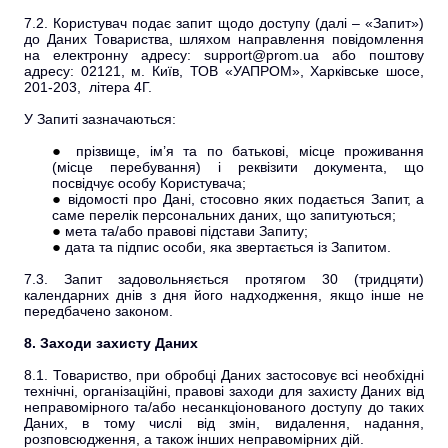
7.2. Користувач подає запит щодо доступу (далі – «Запит»)
до Даних Товариства, шляхом направлення повідомлення
на електронну адресу: support@prom.ua або поштову
адресу: 02121, м. Київ, ТОВ «УАПРОМ», Харківське шосе,
201-203, літера 4Г.
У Запиті зазначаються:
прізвище, ім’я та по батькові, місце проживання
(місце перебування) і реквізити документа, що
посвідчує особу Користувача;
відомості про Дані, стосовно яких подається Запит, а
саме перелік персональних даних, що запитуються;
мета та/або правові підстави Запиту;
дата та підпис особи, яка звертається із Запитом.
7.3. Запит задовольняється протягом 30 (тридцяти)
календарних днів з дня його надходження, якщо інше не
передбачено законом.
8. Заходи захисту Даних
8.1. Товариство, при обробці Даних застосовує всі необхідні
технічні, організаційні, правові заходи для захисту Даних від
неправомірного та/або несанкціонованого доступу до таких
Даних, в тому числі від змін, видалення, надання,
розповсюдження, а також інших неправомірних дій.