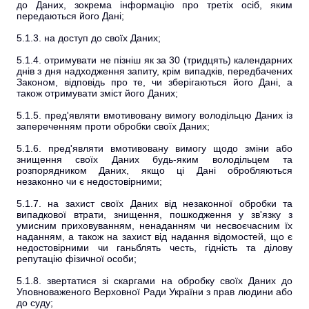
до Даних, зокрема інформацію про третіх осіб, яким
передаються його Дані;
5.1.3. на доступ до своїх Даних;
5.1.4. отримувати не пізніш як за 30 (тридцять) календарних
днів з дня надходження запиту, крім випадків, передбачених
Законом, відповідь про те, чи зберігаються його Дані, а
також отримувати зміст його Даних;
5.1.5. пред'являти вмотивовану вимогу володільцю Даних із
запереченням проти обробки своїх Даних;
5.1.6. пред'являти вмотивовану вимогу щодо зміни або
знищення своїх Даних будь-яким володільцем та
розпорядником Даних, якщо ці Дані обробляються
незаконно чи є недостовірними;
5.1.7. на захист своїх Даних від незаконної обробки та
випадкової втрати, знищення, пошкодження у зв'язку з
умисним приховуванням, ненаданням чи несвоєчасним їх
наданням, а також на захист від надання відомостей, що є
недостовірними чи ганьблять честь, гідність та ділову
репутацію фізичної особи;
5.1.8. звертатися зі скаргами на обробку своїх Даних до
Уповноваженого Верховної Ради України з прав людини або
до суду;