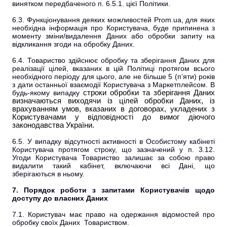
винятком передбаченого п. 6.5.1. цієї Політики.
6.3. Функціонування деяких можливостей Prom.ua, для яких
необхідна інформація про Користувача, буде припинена з
моменту зміни/видалення Даних або обробки запиту на
відкликання згоди на обробку Даних.
6.4. Товариство здійснює обробку та зберігання Даних для
реалізації цілей, вказаних в цій Політиці протягом всього
необхідного періоду для цього, але не більше 5 (п’яти) років
з дати останньої взаємодії Користувача з Маркетплейсом. В
будь-якому випадку
строки обробки та зберігання Даних
визначаються виходячи із цілей обробки Даних, із
врахуванням умов, вказаних в договорах, укладених з
Користувачами у відповідності до вимог діючого
законодавства України.
6.5. У випадку відсутності активності в Особистому кабінеті
Користувача протягом строку, що зазначений у п. 3.12.
Угоди Користувача Товариство залишає за собою право
видалити такий кабінет, включаючи всі Дані, що
зберігаються в ньому.
7. Порядок роботи з запитами Користувачів щодо
доступу до власних Даних
7.1. Користувач має право на одержання відомостей про
обробку своїх Даних Товариством.