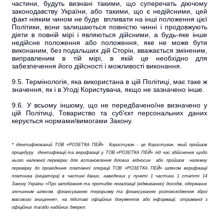
частини, будуть визнані такими, що суперечать діючому
законодавству України, або такими, що є недійсними, цей
факт ніяким чином не буде впливати на інші положення цієї
Політики, вони залишаються повністю чинні і продовжують
діяти в повній мірі і являються дійсними, а будь-яке інше
недійсне положення або положення, яке не може бути
виконаним, без подальших дій Сторін, вважається зміненим,
виправленим в тій мірі, в якій це необхідно для
забезпечення його дійсності і можливості виконання.
9.5. Термінологія, яка використана в цій Політиці, має таке ж
значення, як і в Угоді Користувача, якщо не зазначено інше.
9.6. У всьому іншому, що не передбачено/не визначено у
цій Політиці, Товариство та суб’єкт персональних даних
керується нормами/вимогами Закону.
* ідентифікований ТОВ «РОЗЕТКА ПЕЙ» Користувач - це Користувач, який пройшов
процедуру ідентифікації та верифікації у ТОВ «РОЗЕТКА ПЕЙ» під час здійснення щодо
нього належної перевірки для встановлення ділових відносин або пройшов належну
перевірку до проведення платіжної операції ТОВ «РОЗЕТКА ПЕЙ» шляхом верифікації
платника (ініціатора) в частині даних, наведених у пункті 1 частини 1 статті 14
Закону України «Про запобігання та протидію легалізації (відмиванню) доходів, одержаних
злочинним шляхом, фінансуванню тероризму та фінансуванню розповсюдження зброї
масового знищення», на підставі офіційних документів або інформації, отриманої з
офіційних та/або надійних джерел.