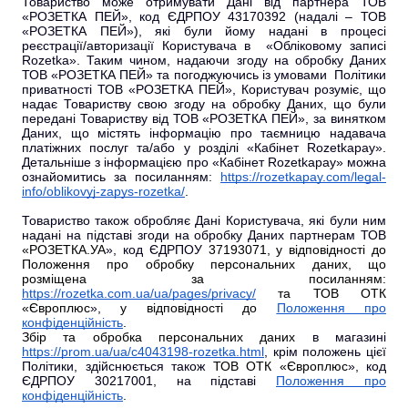
Товариство може отримувати Дані від партнера ТОВ
«РОЗЕТКА ПЕЙ», код ЄДРПОУ 43170392 (надалі – ТОВ
«РОЗЕТКА ПЕЙ»), які були йому надані в процесі
реєстрації/авторизації Користувача в «Обліковому записі
Rozetka». Таким чином, надаючи згоду на обробку Даних
ТОВ «РОЗЕТКА ПЕЙ» та погоджуючись із умовами Політики
приватності ТОВ «РОЗЕТКА ПЕЙ», Користувач розуміє, що
надає Товариству свою згоду на обробку Даних, що були
передані Товариству від ТОВ «РОЗЕТКА ПЕЙ», за винятком
Даних, що містять інформацію про таємницю надавача
платіжних послуг та/або у розділі «Кабінет Rozetkapay».
Детальніше з інформацією про «Кабінет Rozetkapay» можна
ознайомитись за посиланням:
https://rozetkapay.com/legal-
info/oblikovyj-zapys-rozetka/
.
Товариство також обробляє Дані Користувача, які були ним
надані на підставі згоди на обробку Даних партнерам ТОВ
«РОЗЕТКА.УА
», код ЄДРПОУ
37193071, у відповідності до
Положення про обробку персональних даних, що
розміщена за посиланням:
https://rozetka.com.ua/ua/pages/privacy/
та ТОВ ОТК
«Європлюс
»,
у відповідності до
Положення про
конфіденційність
.
Збір та обробка персональних даних
в магазині
https://prom.ua/ua/c4043198-rozetka.html
, крім положень цієї
Політики, здійснюється також
ТОВ ОТК «Європлюс
», код
ЄДРПОУ 30217001, на підставі
Положення про
конфіденційність
.