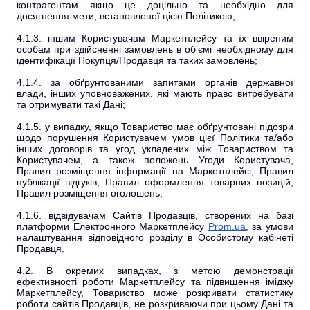
контрагентам якщо це доцільно та необхідно для
досягнення мети, встановленої цією Політикою;
4.1.3. іншим Користувачам Маркетплейсу та їх ввіреним
особам при здійсненні замовлень в об’ємі необхідному для
ідентифікації Покупця/Продавця та таких замовлень;
4.1.4. за обґрунтованими запитами органів державної
влади, інших уповноважених, які мають право витребувати
та отримувати такі Дані;
4.1.5. у випадку, якщо Товариство має обґрунтовані підозри
щодо порушення Користувачем умов цієї Політики та/або
інших договорів та угод укладених між Товариством та
Користувачем, а також положень Угоди Користувача,
Правил розміщення інформації на Маркетплейсі, Правил
публікації відгуків, Правил оформлення товарних позицій,
Правил розміщення оголошень;
4.1.6. відвідувачам Сайтів Продавців, створених на базі
платформи Електронного Маркетплейсу
Prom.ua
, за умови
налаштування відповідного розділу в Особистому кабінеті
Продавця.
4.2. В окремих випадках, з метою демонстрації
ефективності роботи Маркетплейсу та підвищення іміджу
Маркетплейсу, Товариство може розкривати статистику
роботи сайтів Продавців, не розкриваючи при цьому Дані та