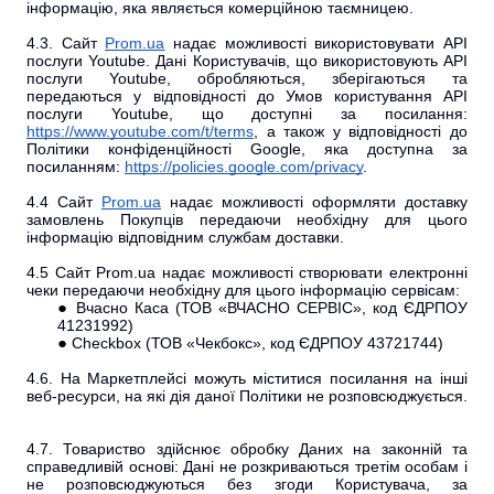
інформацію, яка являється комерційною таємницею.
4.3. Сайт
Prom.ua
надає можливості використовувати АРІ
послуги Youtube. Дані Користувачів, що використовують АРІ
послуги Youtube, обробляються, зберігаються та
передаються у відповідності до Умов користування АРІ
послуги Youtube, що доступні за посилання:
https://www.youtube.com/t/terms
, а також у відповідності до
Політики конфіденційності Google, яка доступна за
посиланням:
https://policies.google.com/privacy
.
4.4 Сайт
Prom.ua
надає можливості оформляти доставку
замовлень Покупців передаючи необхідну для цього
інформацію відповідним службам доставки.
4.5 Сайт Prom.ua надає можливості створювати електронні
чеки передаючи необхідну для цього інформацію сервісам:
Вчасно Каса (ТОВ «ВЧАСНО СЕРВІС», код ЄДРПОУ
41231992)
Checkbox (ТОВ «Чекбокс», код ЄДРПОУ 43721744)
4.6. На Маркетплейсі можуть міститися посилання на інші
веб-ресурси, на які дія даної Політики не розповсюджується.
4.7. Товариство здійснює обробку Даних на законній та
справедливій основі: Дані не розкриваються третім особам і
не розповсюджуються без згоди Користувача, за