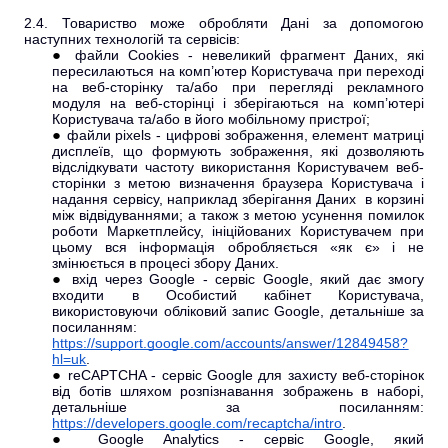
2.4. Товариство може обробляти Дані за допомогою
наступних технологій та сервісів:
файли Cookies - невеликий фрагмент Даних, які
пересилаються на комп’ютер Користувача при переході
на веб-сторінку та/або при перегляді рекламного
модуля на веб-сторінці і зберігаються на комп’ютері
Користувача та/або в його мобільному пристрої;
файли pixels - цифрові зображення, елемент матриці
дисплеїв, що формують зображення, які дозволяють
відслідкувати частоту використання Користувачем веб-
сторінки з метою визначення браузера Користувача і
надання сервісу, наприклад зберігання Даних в корзині
між відвідуваннями; а також з метою усунення помилок
роботи Маркетплейсу, ініційованих Користувачем при
цьому вся інформація обробляється «як є» і не
змінюється в процесі збору Даних.
вхід через Google - сервіс Google, який дає змогу
входити в Особистий кабінет Користувача,
використовуючи обліковий запис Google, детальніше за
посиланням:
https://support.google.com/accounts/answer/12849458?
hl=uk
.
reCAPTCHA - сервіс Google для захисту веб-сторінок
від ботів шляхом розпізнавання зображень в наборі,
детальніше за посиланням:
https://developers.google.com/recaptcha/intro
.
Google Analytics - сервіс Google, який