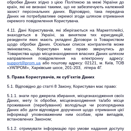
обробки Даних згідно з цією Політикою за межі України до
країн, які не визнані такими, що не забезпечують належний
захист персональних даних. Відповідно, така передача
Даних не потребуватиме окремої згоди шляхом отримання
окремого повідомлення Користувача.
4.11. Дані Користувачів, які зберігаються на Маркетплейсі,
знаходяться в Україні, за винятком тих юрисдикцій,
резиденти яких мають укладені Договори із Товариством
щодо обробки Даних. Оскільки список контрагентів може
змінюватись, Користувач має право звернутись до
Товариства щодо місцезнаходження власних Даних шляхом
направлення повідомлення на електронну адресу:
support@prom.ua
або поштову адресу: 02121, м. Київ, ТОВ
«УАПРОМ», Харківське шосе, 201-203, літера 4Г.
5. Права Користувачів, як суб’єктів Даних
5.1. Відповідно до статті 8 Закону, Користувач має право:
5.1.1. знати про джерела збирання, місцезнаходження своїх
Даних, мету їх обробки, місцезнаходження та/або місце
проживання (перебування) володільця чи розпорядника
Даних або дати відповідне доручення щодо отримання цієї
інформації уповноваженим ним особам, крім випадків,
встановлених Законом;
5.1.2. отримувати інформацію про умови надання доступу