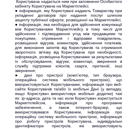
Користувача надається ним при заповненні Особистого
кабінету Користувача на Маркетплейсі;
інформація, яку Користувачі надають Товариству при
укладенні договорів про надання послуг шляхом
акцепту публічної оферти, розміщеної на Маркетплейсі;
інформація, яка необхідна для здійснення комунікації
між Користувачами Маркетплейсу в тому числі для
здійснення і підтвердження угод між продавцями та
покупцями, отримання і відправки повідомлень,
розміщення відгуків, коментарів, здійснення платежів,
для виконання запитів від Користувачів та отримання
зворотного зв'язку від Користувача при необхідності,
інформація, розміщена Користувачами за результатами
їх обслуговування, відгуки, коментарі, звернення в
службу підтримки клієнтів, скарги, претензії, інші
звернення;
дані про пристрої (комп’ютер, тип браузера,
операційна система мобільного пристрою), що
використовуються Користувачами, інформація про веб-
сайти Користувачів та/або їх мобільні Дані (у випадку,
якщо Користувач використовує мобільні додатки) такі
як: ір-адреса; дата та час коли Користувач користується
Маркетплейсом, інформація про програмне
забезпечення, а також інтернет-браузер, що
використовувався Користувачем, інформація про
операційну систему мобільного пристрою, інформація
про роботу пристроїв Користувача, індивідуальні
ідентифікатори пристроїв, які використовують