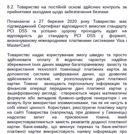
8.2. Товариство на постійній основі здійснює контроль за
прийнятими заходами щодо забезпечення безпеки.
Починаючи з 27 березня 2020 року Товариство має
підтверджений Сертифікат відповідності вимогам стандарту
PCI DSS та успішно щороку проходить аудит на
відповідність до стандарту PCI DSS у форматі,
визначуваному міжнародними платіжними системами Visa і
MasterCard.
Товариство надає користувачам змогу швидко та просто
здійснювати оплату й водночас гарантує надійне
збереження їхніх даних завдяки багаторівневому захисту та
використання технології токенізації платіжних карток за
допомогою системи шифрування даних, що дозволяє
здійснювати платежі, не розголошуючи дані платіжної
картки. Токени: захищають персональну інформацію та
фінансові операції передаючи дані платіжної картки у
зашифрованому вигляді; створюються через математичні
формули або випадкові буквено-цифрові генератори і не
можуть бути використані зловмисниками, так як не несуть в
собі ніякої цінності. Користувач, реєструючи платіжну карту
на сайті Товариства (наприклад, при дованні у Гаманець)
надсилає запит на присвоєння токена, який
використовуватиметься замість реквізитів доданої платіжної
картки. Банк-еквайр, що виконує переказ та банк-емітент
платіжної картки використовують наявну інформацію про