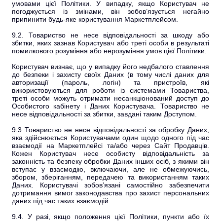
умовами цієї Політики. У випадку, якщо Користувач не
погоджується із змінами, він зобов’язується негайно
припинити будь-яке користування Маркетплейсом.
9.2. Товариство не несе відповідальності за шкоду або
збитки, яких зазнав Користувач або треті особи в результаті
помилкового розуміння або нерозуміння умов цієї Політики.
Користувач визнає, що у випадку його недбалого ставлення
до безпеки і захисту своїх Даних (в тому числі даних для
авторизації (пароль, логін) та пристроїв, які
використовуються для роботи із системами Товариства,
треті особи можуть отримати несанкціонований доступ до
Особистого кабінету і Даних Користувача. Товариство не
несе відповідальності за збитки, завдані таким Доступом.
9.3 Товариство не несе відповідальності за обробку Даних,
яка здійснюється Користувачами один щодо одного під час
взаємодії на Маркетплейсі та/або через Сайт Продавців.
Кожен Користувач несе особисту відповідальність за
законність та безпеку обробки Даних інших осіб, з якими він
вступає у взаємодію, включаючи, але не обмежуючись,
збором, зберіганням, передачею та використанням таких
Даних. Користувачі зобов’язані самостійно забезпечити
дотримання вимог законодавства про захист персональних
даних під час таких взаємодій.
9.4. У разі, якщо положення цієї Політики, пункти або їх