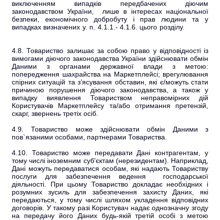
виключенням випадків передбачених діючим
законодавством України,
лише в інтересах національної
безпеки, економічного добробуту і прав людини та у
випадках визначених у. п. 4.1.1.- 4.1.6. цього розділу.
4.8. Товариство залишає за собою право у відповідності із
вимогами діючого законодавства України здійснювати обмін
Даними з органами державної влади з метою:
попередження шахрайства на Маркетплейсі; врегулювання
спірних ситуацій та з’ясування обставин, які є/можуть стати
причиною порушення діючого законодавства, а також у
випадку виявлення Товариством неправомірних дій
Користувачів Маркетплейсу та/або отримання претензій,
скарг, звернень третіх осіб.
4.9. Товариство може здійснювати обмін Даними з
пов`язаними особами, партнерами Товариства.
4.10. Товариство може передавати Дані контрагентам, у
тому числі іноземним суб'єктам (нерезидентам). Наприклад,
Дані можуть передаватися особам, які надають Товариству
послуги для забезпечення ведення господарської
діяльності. При цьому Товариство докладає необхідних і
розумних зусиль для забезпечення захисту Даних, які
передаються, у тому числі шляхом укладення відповідних
договорів. У такому разі Користувач надає однозначну згоду
на передачу його Даних будь-якій третій особі з метою