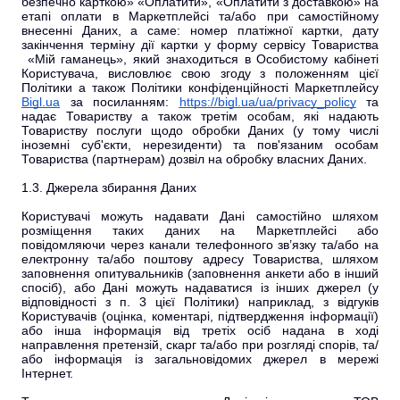
безпечно карткою» «Оплатити», «Оплатити з доставкою» на
етапі оплати в Маркетплейсі та/або при самостійному
внесенні Даних, а саме: номер платіжної картки, дату
закінчення терміну дії картки у форму сервісу Товариства
«Мій гаманець», який знаходиться в Особистому кабінеті
Користувача, висловлює свою згоду з положенням цієї
Політики а також Політики конфіденційності Маркетплейсу
Bigl.ua
за посиланням:
https://bigl.ua/ua/privacy_policy
та
надає Товариству а також третім особам, які надають
Товариству послуги щодо обробки Даних (у тому числі
іноземні суб'єкти, нерезиденти) та пов'язаним особам
Товариства (партнерам) дозвіл на обробку власних Даних.
1.3. Джерела збирання Даних
Користувачі можуть надавати Дані самостійно шляхом
розміщення таких даних на Маркетплейсі або
повідомляючи через канали телефонного зв’язку та/або на
електронну та/або поштову адресу Товариства, шляхом
заповнення опитувальників (заповнення анкети або в інший
спосіб), або Дані можуть надаватися із інших джерел (у
відповідності з п. 3 цієї Політики) наприклад, з відгуків
Користувачів (оцінка, коментарі, підтвердження інформації)
або інша інформація від третіх осіб надана в ході
направлення претензій, скарг та/або при розгляді спорів, та/
або інформація із загальновідомих джерел в мережі
Інтернет.