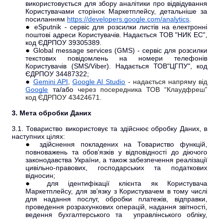
використовується для збору аналітики про відвідування
Користувачами сторінок Маркетплейсу, детальніше за
посиланням
https://developers.google.com/analytics
.
eSputnik - сервіс для розсилки листів на електронні
поштові адреси Користувачів. Надається ТОВ "НИК ЕС",
код ЄДРПОУ 39305389.
Global message services (GMS) - сервіс для розсилки
текстових повідомлень на номери телефонів
Користувачів (SMS/Viber). Надається ТОВ"ЦГПУ", код
ЄДРПОУ 34487322;
Gemini API
,
Google AI Studio
- надається напряму від
Google
та/або
через посередника ТОВ “Клаудфреш”
код ЄДРПОУ 43424671.
3. Мета обробки Даних
3.1. Товариство використовує та здійснює обробку Даних, в
наступних цілях:
здійснення покладених на Товариство функцій,
повноважень та обов’язків у відповідності до діючого
законодавства України, а також забезпечення реалізації
цивільно-правових, господарських та податкових
відносин;
для ідентифікації клієнта як Користувача
Маркетплейсу, для зв’язку з Користувачем в тому числі
для надання послуг, обробки платежів, відправки,
проведення розрахункових операцій, надання звітності,
ведення бухгалтерського та управлінського обліку,