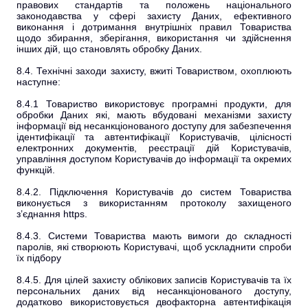
правових стандартів та положень національного
законодавства у сфері захисту Даних, ефективного
виконання і дотримання внутрішніх правил Товариства
щодо збирання, зберігання, використання чи здійснення
інших дій, що становлять обробку Даних.
8.4. Технічні заходи захисту, вжиті Товариством, охоплюють
наступне:
8.4.1 Товариство використовує програмні продукти, для
обробки Даних які, мають вбудовані механізми захисту
інформації від несанкціонованого доступу для забезпечення
ідентифікації та автентифікації Користувачів, цілісності
електронних документів, реєстрації дій Користувачів,
управління доступом Користувачів до інформації та окремих
функцій.
8.4.2. Підключення Користувачів до систем Товариства
виконується з використанням протоколу захищеного
з’єднання https.
8.4.3. Системи Товариства мають вимоги до складності
паролів, які створюють Користувачі, щоб ускладнити спроби
їх підбору
8.4.5. Для цілей захисту облікових записів Користувачів та їх
персональних даних від несанкціонованого доступу,
додатково використовується двофакторна автентифікація