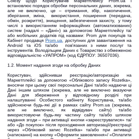
Союзу щодо Користувачів Маркетплейсу Prom.ua і
встановлює порядок обробки персональних даних, зокрема,
але не виключно, це – отримання, збір, накопичення,
зберігання, зміна, використання, поширення (передача,
обмін, розкриття), знищення, забезпечення захисту, у тому
числі з використанням інформаційних (автоматизованих)
систем (надалі – «Дані») за допомогою Маркетплейсу та/
або мобільних додатків під назвами: Prom для покупців та
Кабінет продавця
Prom.ua
, доступних для завантаження на
Android та iOS та/або пов'язаних з ними послуг та
інструментів. Володільцем Даних є Товариство з обмеженою
відповідальністю «УАПРОМ» (код ЄДРПОУ: 36507036).
1.2. Момент надання згоди на обробку Даних
Користувач, здійснивши реєстрацію/авторизацію на
Маркетплейсі за допомогою «Облікового запису Rozetka»,
вносячи при цьому свої персональні Дані та/або надаючи ці
Дані іншим шляхом (зокрема, але не виключно вказуючи
Дані для збереження у відповідному розділі при
налаштуванні Особистого кабінету Користувача, та/або
здійснюючи будь-які дії в рамках сайту Prom.ua (зокрема,
але не виключно, як відвідувач сайту) та/або
використовуючи будь-яку частину сайту та/або шляхом
надання згоди – при активації кнопки «зареєструватися» та/
або «До покупок» після проходження авторизації/реєстрації
через «Обліковий запис Rozetka» та/або при активації
(натисканні) на кнопку «Оформити замовлення»/ «Оплатити