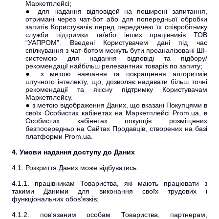
Маркетплейсі;
для надання відповідей на поширені запитання,
отримані через чат-бот або для попередньої обробки
запитів Користувачів перед передачею їх співробітнику
служби підтримки та/або інших працівників ТОВ
“УАПРОМ”. Введені Користувачем дані під час
спілкування з чат-ботом можуть бути проаналізовані ШІ-
системою для надання відповіді та підбору/
рекомендації найбільш релевантних товарів по запиту;
з метою навчання та покращення алгоритмів
штучного інтелекту, що, дозволяє надавати більш точні
рекомендації та якісну підтримку Користувачам
Маркетплейсу.
з метою відображення Даних, що вказані Покупцями в
своїх Особистих кабінетах на Маркетплейсі Prom.ua, в
Особистих кабінетах покупців розміщених
безпосередньо на Сайтах Продавців, створених на базі
платформи Prom.ua.
4. Умови надання доступу до Даних
4.1. Розкриття Даних може відбуватись:
4.1.1. працівникам Товариства, які мають працювати з
такими Даними для виконання своїх трудових і
функціональних обов’язків;
4.1.2. пов'язаним особам Товариства, партнерам,