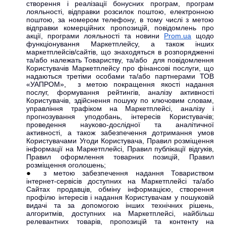
створення і реалізації бонусних програм, програм
лояльності, відправки розсилок поштою, електронною
поштою, за номером телефону, в тому числі з метою
відправки комерційних пропозицій, повідомлень про
акції, програми лояльності та новини
Prom.ua
щодо
функціонування Маркетплейсу, а також інших
маркетплейсів/сайтів, що знаходяться в розпорядженні
та/або належать Товариству, та/або для повідомлення
Користувачів Маркетплейсу про фінансові послуги, що
надаються третіми особами та/або партнерами ТОВ
«УАПРОМ», з метою покращення якості надання
послуг, формування рейтингів, аналізу активності
Користувачів, здійснення пошуку по ключовим словам,
управління трафіком на Маркетплейсі, аналізу і
прогнозування уподобань, інтересів Користувачів;
проведення науково-дослідної та аналітичної
активності, а також забезпечення дотримання умов
Користувачами Угоди Користувача, Правил розміщення
інформації на Маркетплейсі, Правил публікації відгуків,
Правил оформлення товарних позицій, Правил
розміщення оголошень;
з метою забезпечення надання Товариством
інтернет-сервісів доступних на Маркетплейсі та/або
Сайтах продавців, обміну інформацією, створення
профілю інтересів і надання Користувачам у пошуковій
видачі та за допомогою інших технічних рішень,
алгоритмів, доступних на Маркетплейсі, найбільш
релевантних товарів, пропозицій та контенту на