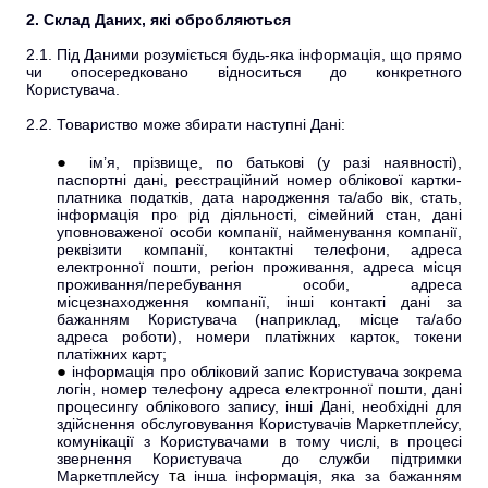
2. Склад Даних, які обробляються
2.1. Під Даними розуміється будь-яка інформація, що прямо
чи опосередковано відноситься до конкретного
Користувача.
2.2.
Товариство може збирати наступні Дані:
ім’я, прізвище, по батькові (у разі наявності),
паспортні дані, реєстраційний номер облікової картки-
платника податків, дата народження та/або вік, стать,
інформація про рід діяльності, сімейний стан, дані
уповноваженої особи компанії, найменування компанії,
реквізити компанії, контактні телефони, адреса
електронної пошти, регіон проживання, адреса місця
проживання/перебування особи, адреса
місцезнаходження компанії, інші контакті дані за
бажанням Користувача (наприклад, місце та/або
адреса роботи), номери платіжних карток, токени
платіжних карт;
інформація про обліковий запис Користувача зокрема
логін, номер телефону адреса електронної пошти, дані
процесингу облікового запису, інші Дані, необхідні для
здійснення обслуговування Користувачів Маркетплейсу,
комунікації з Користувачами в тому числі, в процесі
звернення Користувача до служби підтримки
Маркетплейсу
та
інша інформація, яка за бажанням