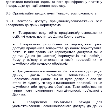
держателя платіжної картки та його дешифровану платіжну
інформацію для здійснення переказу.
8.3. Організаційні заходи, вжиті Товариством, охоплюють:
8.3.1. Контроль доступу працівників/уповноважених осіб
Товариства до Даних Користувачів:
Товариство веде облік працівників/уповноважених
осіб, які мають доступ до Даних Користувачів.
Товариством розроблено та впроваджено рівні
доступу працівників Товариства до Даних Користувачів.
Кожен із цих працівників користується доступом лише
до тих Даних (їх частини) Користувачів, які необхідні
йому у зв'язку з виконанням своїх професійних чи
службових або трудових обов'язків.
Працівники/уповноважені особи, які мають доступ до
Даних, дають письмове зобов'язання про
нерозголошення Даних, які їм було довірено або які
стали їм відомі у зв'язку з виконанням професійних чи
службових або трудових обов'язків. Таке зобов’язання
чинне після припинення ними діяльності, пов’язаної з
Даними.
Товариством вживаються заходи для
унеможливлення несанкціонованого доступу до Даних