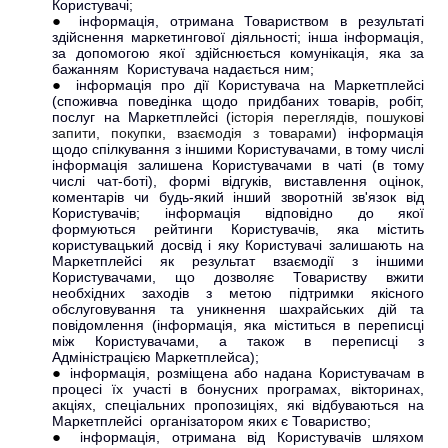
Користувачі;
інформація, отримана Товариством в результаті
здійснення маркетингової діяльності; інша інформація,
за допомогою якої здійснюється комунікація, яка за
бажанням Користувача надається ним;
інформація про дії Користувача на Маркетплейсі
(споживча поведінка щодо придбаних товарів, робіт,
послуг на Маркетплейсі (
історія переглядів, пошукові
запити, покупки, взаємодія з товарами
) інформація
щодо спілкування з іншими Користувачами, в тому числі
інформація залишена Користувачами в чаті (в тому
числі чат-боті), формі відгуків, виставлення оцінок,
коментарів чи будь-який інший зворотній зв'язок від
Користувачів; інформація відповідно до якої
формуються рейтинги Користувачів, яка містить
користувацький досвід і яку Користувачі залишають на
Маркетплейсі як результат взаємодії з іншими
Користувачами, що дозволяє Товариству вжити
необхідних заходів з метою підтримки якісного
обслуговування та уникнення шахрайських дій та
повідомлення (інформація, яка міститься в переписці
між Користувачами, а також в переписці з
Адміністрацією Маркетплейса);
інформація, розміщена або надана Користувачам в
процесі їх участі в бонусних програмах, вікторинах,
акціях, спеціальних пропозиціях, які відбуваються на
Маркетплейсі організатором яких є Товариство;
інформація, отримана від Користувачів шляхом