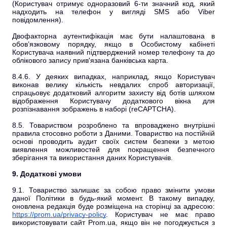
(Користувач отримує одноразовий 6-ти значний код, який
надходить на телефон у вигляді SMS або Viber
повідомлення).
Двофакторна аутентифікація має бути налаштована в
обов’язковому порядку, якщо в Особистому кабінеті
Користувача наявний підтверджений номер телефону та до
облікового запису прив'язана банківська карта.
8.4.6. У деяких випадках, наприклад, якщо Користувач
виконав велику кількість невдалих спроб авторизації,
спрацьовує додатковий алгоритм захисту від ботів шляхом
відображення Користувачу додаткового вікна для
розпізнавання зображень в наборі (reCAPTCHA).
8.5. Товариством розроблено та впроваджено внутрішні
правила стосовно роботи з Даними. Товариство на постійній
основі проводить аудит своїх систем безпеки з метою
виявлення можливостей для покращення безпечного
зберігання та використання даних Користувачів.
9. Додаткові умови
9.1. Товариство залишає за собою право змінити умови
даної Політики в будь-який момент. В такому випадку,
оновлена редакція буде розміщена на сторінці за адресою:
https://prom.ua/privacy-policy
. Користувач не має право
використовувати сайт Prom.ua, якщо він не погоджується з