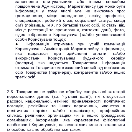
заповнення опитувальників або іншим способом
повідомлена Адміністрації Маркетплейсу (це може бути
інформація у тому числі але не виключно про:
громадянство, місце народження, освіту, професію,
спеціалізацію, робочий стаж, соціальний статус, склад
сім’ї (прізвища, ім’я, по батькові таких осіб, їх стать, вік,
місце реєстрації та проживання, контактні дані), фото,
відео зображення Користувача (та/або уповноваженої
особи Користувача тощо);
інформація отримана при усній комунікації
Користувача і Адміністрації Маркетплейсу, інформація,
яка надається при здійсненні оплати та/або
використанні Користувачем будь-якого сервісу
(послуги), яка надається Товариством.
Інформація
отримана Товариством в законний спосіб від пов'язаних
осіб Товариства (партнерів), контрагентів та/або інших
третіх осіб.
2.3. Товариство не здійснює обробку спеціальної категорії
персональних даних (т.з. "чутливі дані"), які стосуються
расової, національної, етнічної приналежності, політичних
поглядів, релігійних та інших переконань, членства в
політичних партіях та/або організаціях, професійних
спілках, релігійних організаціях чи в інших громадських
організаціях. Інформація, яка характеризує фізіологічні
особливості Користувачів, на основі яких можна встановити
їх особистість не обробляються також.