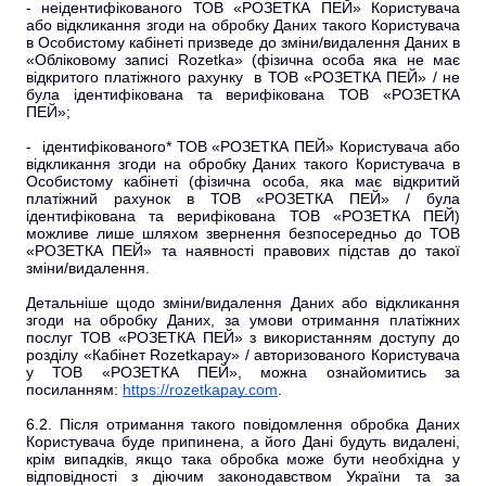
- неідентифікованого ТОВ «РОЗЕТКА ПЕЙ» Користувача
або відкликання згоди на обробку Даних такого Користувача
в Особистому кабінеті призведе до зміни/видалення Даних в
«Обліковому записі Rozetka» (фізична особа яка не має
відкритого платіжного рахунку в ТОВ «РОЗЕТКА ПЕЙ» / не
була ідентифікована та верифікована ТОВ «РОЗЕТКА
ПЕЙ»;
- ідентифікованого* ТОВ «РОЗЕТКА ПЕЙ» Користувача або
відкликання згоди на обробку Даних такого Користувача в
Особистому кабінеті (фізична особа, яка має відкритий
платіжний рахунок в ТОВ «РОЗЕТКА ПЕЙ» / була
ідентифікована та верифікована ТОВ «РОЗЕТКА ПЕЙ)
можливе лише шляхом звернення безпосередньо до ТОВ
«РОЗЕТКА ПЕЙ» та наявності правових підстав до такої
зміни/видалення.
Детальніше щодо зміни/видалення Даних або відкликання
згоди на обробку Даних, за умови отримання платіжних
послуг ТОВ «РОЗЕТКА ПЕЙ» з використанням доступу до
розділу «Кабінет Rozetkapay» / авторизованого Користувача
у ТОВ «РОЗЕТКА ПЕЙ», можна ознайомитись за
посиланням:
https://rozetkapay.com
.
6.2. Після отримання такого повідомлення обробка Даних
Користувача буде припинена, а його Дані будуть видалені,
крім випадків, якщо така обробка може бути необхідна у
відповідності з діючим законодавством України та за