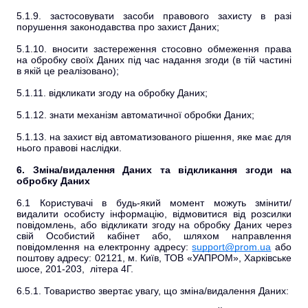
5.1.9. застосовувати засоби правового захисту в разі
порушення законодавства про захист Даних;
5.1.10. вносити застереження стосовно обмеження права
на обробку своїх Даних під час надання згоди (в тій частині
в якій це реалізовано);
5.1.11. відкликати згоду на обробку Даних;
5.1.12. знати механізм автоматичної обробки Даних;
5.1.13. на захист від автоматизованого рішення, яке має для
нього правові наслідки.
6. Зміна/видалення Даних та відкликання згоди на
обробку Даних
6.1 Користувачі в будь-який момент можуть змінити/
видалити особисту інформацію, відмовитися від розсилки
повідомлень, або відкликати згоду на обробку Даних через
свій Особистий кабінет або, шляхом направлення
повідомлення на електронну адресу:
support@prom.ua
або
поштову адресу: 02121, м. Київ, ТОВ «УАПРОМ», Харківське
шосе, 201-203, літера 4Г.
6.5.1. Товариство звертає увагу, що зміна/видалення Даних: