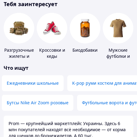
Тебя заинтересует
Разгрузочные
Кроссовки и
Биодобавки
Мужские
жилеты и
кеды
футболки и
плитоноски
майки
Что ищут
без плит
Ежедневники школьные
K-pop руми костюм для анима
Бутсы Nike Air Zoom розовые
Футбольные ворота и фу
Prom — крупнейший маркетплейс Украины. Здесь 6
млн покупателей находят всё необходимое — от корма
для щенков до бронежилетов. А 60 тыс.