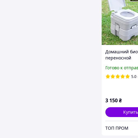
Домашний био
переносной
портативный
Готово к отпра
мобильный
кемпинговый т
5.0
150 кг на 20 л
дома дачи ста
инвалидов
3 150
₴
Купит
ТОП ПРОМ