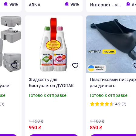
98%
98%
9
ARNA
Интернет - магазин МАНДАРИНКА
Жидкость для
Пластиковый писсуа
уалет
биотуалетов ДУОПАК
для дачного
Thetford Duopack, Aqua
биотуалета - доставка
вке
Готово к отправке
Готово к отправке
 до 150
Kem Green + Aqua
грн
Rinse Plus, 2x1,5 л
(3)
4.9
(7)
1 190
₴
1 100
₴
950
₴
850
₴