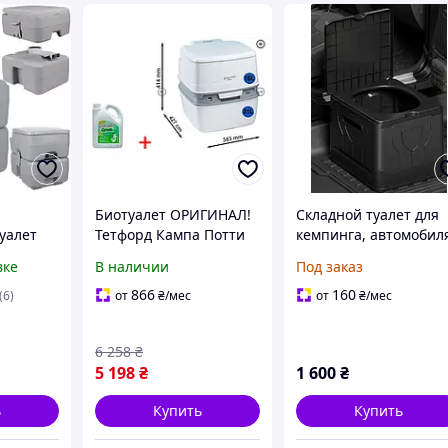
Биотуалет ОРИГИНАЛ!
Складной туалет для
уалет
Тетфорд Кампа Потти
кемпинга, автомобил
XGL+Жидкость Грин,
или дома
вке
В наличии
Под заказ
 до 150
Біотуалет , Thetford
Campa Potti XGL
866
160
(6)
от
₴
/мес
от
₴
/мес
портативный.
6 258
₴
5 198
₴
1 600
₴
ь
Купить
Купить