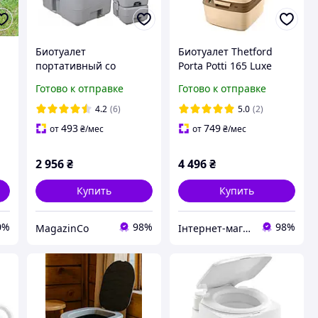
Биотуалет
Биотуалет Thetford
й
портативный со
Porta Potti 165 Luxe
смывом TRIZAND 20 л
бежевый для авто,
Готово к отправке
Готово к отправке
кемпинга, дома и
отдыха на природе
4.2
(6)
5.0
(2)
493
749
от
₴
/мес
от
₴
/мес
2 956
₴
4 496
₴
Купить
Купить
0%
98%
98%
MagazinCo
Інтернет-магазин Vkorzine.in.ua