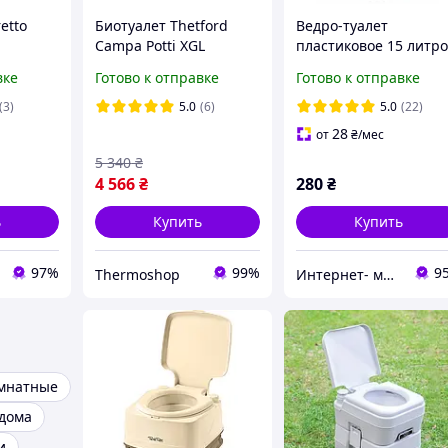
etto
Биотуалет Thetford
Ведро-туалет
Campa Potti XGL
пластиковое 15 литр
78)
бежевое 37*26 см h=
вке
Готово к отправке
Готово к отправке
см (Горизонт)
(3)
5.0
(6)
5.0
(22)
28
от
₴
/мес
5 340
₴
4 566
₴
280
₴
ь
Купить
Купить
97%
99%
9
Thermoshop
Интернет- магазин "Хозяин"
омнатные
 дома
и