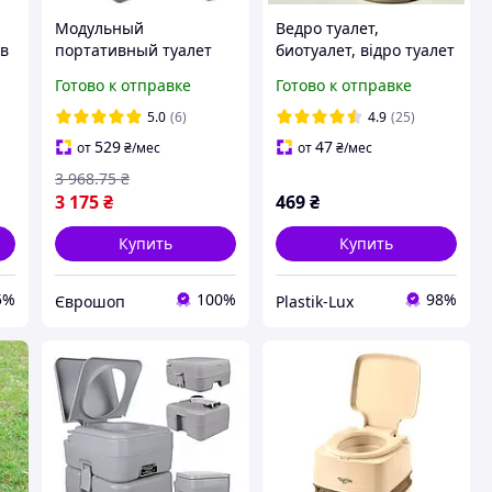
Модульный
Ведро туалет,
ов
портативный туалет
биотуалет, відро туалет
35
Trizand 24498
Готово к отправке
Готово к отправке
Биотуалет на 20 л
временный туалет
5.0
(6)
4.9
(25)
529
47
от
₴
/мес
от
₴
/мес
3 968
.75
₴
3 175
₴
469
₴
Купить
Купить
5%
100%
98%
Єврошоп
Plastik-Lux