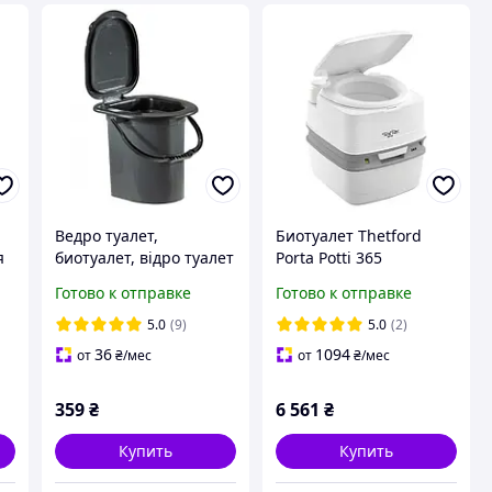
Ведро туалет,
Биотуалет Thetford
я
биотуалет, відро туалет
Porta Potti 365
автономный
Готово к отправке
Готово к отправке
мобильный туалет
белый
5.0
(9)
5.0
(2)
36
1094
от
₴
/мес
от
₴
/мес
359
₴
6 561
₴
Купить
Купить