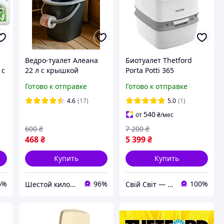
Ведро-туалет Алеана
Биотуалет Thetford
 с
22 л с крышкой
Porta Potti 365
(гранит/серый) для
Готово к отправке
Готово к отправке
дачи, дома и ухода за
больными / Биотуалет
4.6
(17)
5.0
(1)
540
от
₴
/мес
600
₴
7 200
₴
468
₴
5 399
₴
Купить
Купить
6%
96%
100%
Шестой километр
Свій Світ — Дом • Дача • Декор