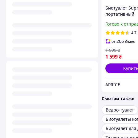
Биотуалет Supr
портативный
переносной (91
Готово к отпра
4.7
266
от
₴
/мес
1 999
₴
1 599
₴
Купит
APRICE
Смотри также
Ведро-туалет
Биотуалеты к
Биотуалет для
Туалет для дач