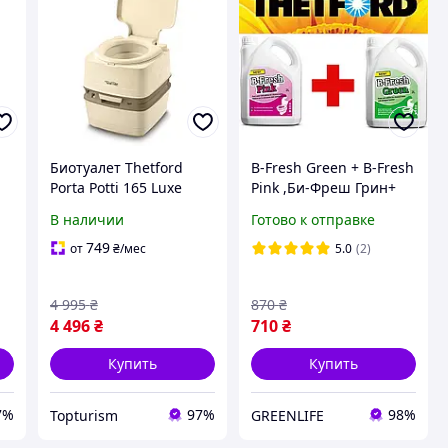
Биотуалет Thetford
B-Fresh Green + B-Fresh
Porta Potti 165 Luxe
Pink ,Би-Фреш Грин+
бежевый
Би-Фреш Пинк, 2л+2 л,
В наличии
Готово к отправке
THETFORD. Жидкость
для биотуалета набор.
749
от
₴
/мес
5.0
(2)
4 995
₴
870
₴
4 496
₴
710
₴
Купить
Купить
7%
97%
98%
Topturism
GREENLIFE