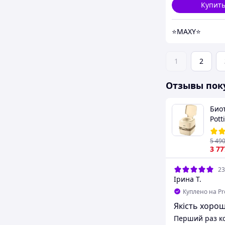
Купит
⭐MAXY⭐
1
2
Отзывы пок
Ведро-туалет 22 л Гранит,
Биот
биотуалет
Pott
(871
4.7
(65)
5 49
642
₴
3 77
28.07.2026
23
Наталія М.
Ірина Т.
Куплено на Prom.ua
Куплено на P
Товар сподобався
Якість хорош
Дуже гарна якість товару! Швидке
Перший раз ко