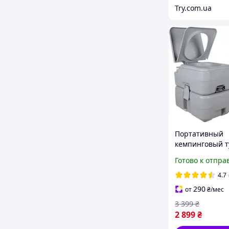
Try.com.ua
Портативный
кемпинговый т
Trizand 24498
Готово к отпра
туристический
кг
4.7
290
от
₴
/мес
3 399
₴
2 899
₴