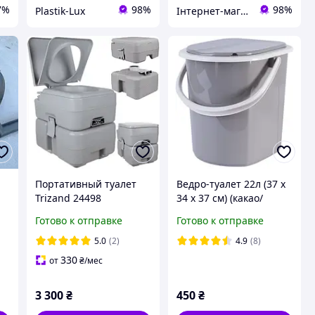
7%
98%
98%
Plastik-Lux
Інтернет-магазин Vkorzine.in.ua
р
Портативный туалет
Ведро-туалет 22л (37 x
Trizand 24498
34 x 37 см) (какао/
 0
б.роза), Алеана
Готово к отправке
Готово к отправке
5.0
(2)
4.9
(8)
330
от
₴
/мес
3 300
₴
450
₴