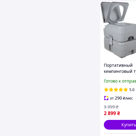
Портативный
кемпинговый т
Trizand 24498
Готово к отпра
туристический
кг
5.0
290
от
₴
/мес
3 399
₴
2 899
₴
Купит