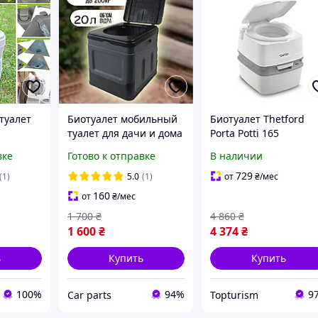
туалет
Биотуалет мобильный
Биотуалет Thetford
туалет для дачи и дома
Porta Potti 165
переносной туалет на
вке
Готово к отправке
В наличии
открытом воздухе 20л
уалет до
729
(1)
5.0
(1)
от
₴
/мес
итров для
160
от
₴
/мес
риков
1 700
₴
4 860
₴
1 600
₴
4 374
₴
ь
Купить
Купить
100%
94%
9
Сar parts
Topturism