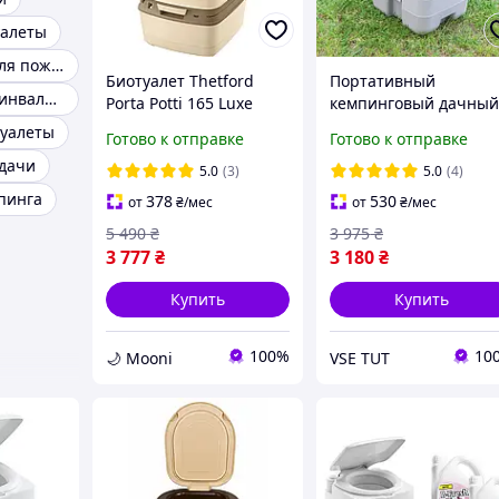
уалеты
Ведро туалет для пожилых
Биотуалет Thetford
Портативный
Биотуалет для инвалидов
Porta Potti 165 Luxe
кемпинговый дачны
Beige (8710315024555)
биотуалет Trizand
туалеты
Готово к отправке
Готово к отправке
24498
 дачи
5.0
(3)
5.0
(4)
мпинга
378
530
от
₴
/мес
от
₴
/мес
5 490
₴
3 975
₴
3 777
₴
3 180
₴
Купить
Купить
100%
10
🌙 Mooni
VSE TUT