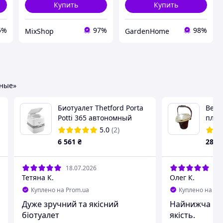
Купить
Купить
5%
97%
98%
MixShop
GardenHome
чные»
Биотуалет Thetford Porta
Ведр
Potti 365 автономный
плас
мобильный туалет белый
h=37
5.0
(2)
6 561
₴
280
18.07.2026
01.
Тетяна К.
Олег К.
Куплено на Prom.ua
Куплено на Pr
Дуже зручний та якісний
Найнижча цін
біотуалет
якість.