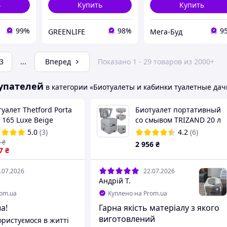
ь
Купить
Купить
99%
98%
9
GREENLIFE
Мега-Буд
3
...
Вперед
Показано 1 - 29 товаров из 2000+
упателей
в категории «Биотуалеты и кабинки туалетные да
уалет Thetford Porta
Биотуалет портативный
i 165 Luxe Beige
со смывом TRIZAND 20 л
0315024555)
5.0
(3)
4.2
(6)
0
₴
2 956
₴
7
₴
.07.2026
22.07.2026
Андрій Т.
+
1
rom.ua
Куплено на Prom.ua
а!
Гарна якість матеріалу з якого
виготовлений
ристуємося в житті