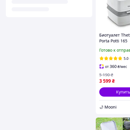
Биотуалет Thet
Porta Potti 165
(8710315024548
Готово к отпра
5.0
360
от
₴
/мес
5 190
₴
3 599
₴
Купит
🌙 Mooni