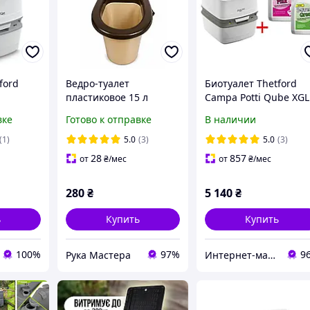
ford
Ведро-туалет
Биотуалет Thetford
пластиковое 15 л
Campa Potti Qube XGL
)
Горизонт - биотуалет
B-Fresh Pink и Green
вке
Готово к отправке
В наличии
для дачи, кемпинга и
стройки
(1)
5.0
(3)
5.0
(3)
28
857
от
₴
/мес
от
₴
/мес
280
₴
5 140
₴
ь
Купить
Купить
100%
97%
9
Рука Мастера
Интернет-магазин медтехники "MedRoom"