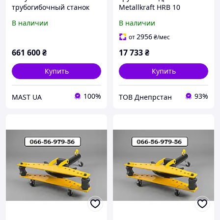
трубогибочный станок
Metallkraft HRB 10
DW63NC
В наличии
В наличии
2956
от
₴
/мес
661 600
₴
17 733
₴
Купить
Купить
100%
93%
MAST UA
ТОВ Днепрстан