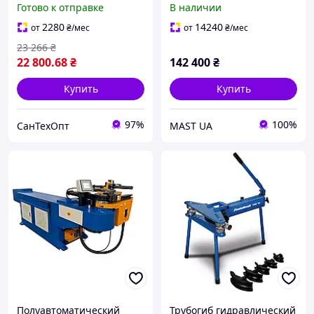
Готово к отправке
В наличии
треноге
2280
14240
от
₴
/мес
от
₴
/мес
23 266
₴
22 800
.68
₴
142 400
₴
Купить
Купить
97%
100%
СанТехОпт
MAST UA
Полуавтоматический
Трубогиб гидравлический