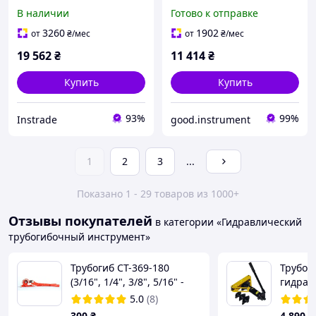
В наличии
Готово к отправке
3260
1902
от
₴
/мес
от
₴
/мес
19 562
₴
11 414
₴
Купить
Купить
93%
99%
Instrade
good.instrument
1
2
3
...
Показано 1 - 29 товаров из 1000+
Отзывы покупателей
в категории «Гидравлический
трубогибочный инструмент»
Трубогиб СТ-369-180
Трубог
(3/16", 1/4", 3/8", 5/16" -
гидрав
5,6,8,10мм)
5.0
(8)
300
₴
4 890
₴