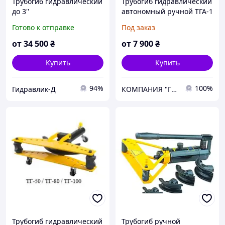
Трубогиб гидравлический
Трубогиб гидравлический
до 3''
автономный ручной ТГА-1
(ТРГ-1)
Готово к отправке
Под заказ
от
34 500
₴
от
7 900
₴
Купить
Купить
94%
100%
Гидравлик-Д
КОМПАНИЯ "ГОЛД МИДЛ"
Трубогиб гидравлический
Трубогиб ручной