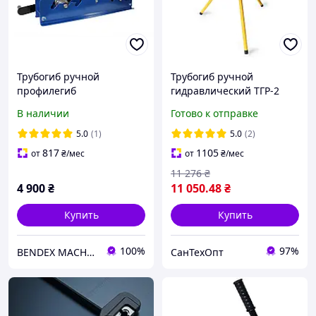
Трубогиб ручной
Трубогиб ручной
профилегиб
гидравлический ТГР-2
механический Икар
автономный на треноге
В наличии
Готово к отправке
(закаленный ролик)
5.0
(1)
5.0
(2)
817
1105
от
₴
/мес
от
₴
/мес
11 276
₴
4 900
₴
11 050
.48
₴
Купить
Купить
100%
97%
BENDEX MACHINES
СанТехОпт