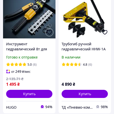
Инструмент
Трубогиб ручной
гидравлический 8т для
гидравлический HHW-1А
обжимки клемм 4-70 мм² /
Готово к отправке
В наличии
Пресс кабельный ручной
/ Гидравлические пресс-
5.0
(6)
4.8
(6)
клещи
249
от
₴
/мес
2 135
.71
₴
1 495
₴
4 890
₴
Купить
Купить
94%
98%
HUGO
ТД «Пневмо-комплект»