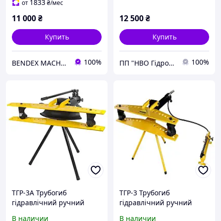
1833
от
₴
/мес
11 000
₴
12 500
₴
Купить
Купить
100%
100%
BENDEX MACHINES
ПП "НВО Гідромаш-1"
ТГР-3А Трубогиб
ТГР-3 Трубогиб
гідравлічний ручний
гідравлічний ручний
(автономний )
В наличии
В наличии