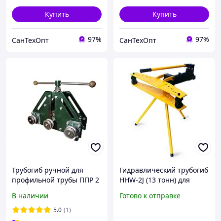
Купить
Купить
97%
97%
СанТехОпт
СанТехОпт
Трубогиб ручной для
Гидравлический трубогиб
профильной трубы ППР 2
HHW-2J (13 тонн) для
гибки труб до 2"
В наличии
Готово к отправке
5.0
(1)