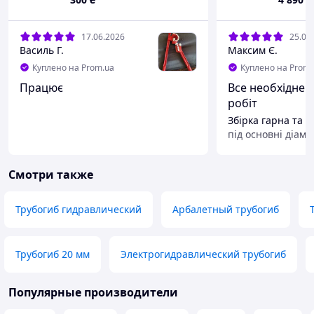
17.06.2026
25.04
Василь Г.
Максим Є.
Куплено на Prom.ua
Куплено на Prom.
Працює
Все необхідне 
робіт
Збірка гарна та 
під основні діаме
вже не один раз
застосовувався, 
Смотри также
заготовки виходя
що ще треба для 
роботи. Рекомен
Трубогиб гидравлический
Арбалетный трубогиб
Преимущества
Комплект постав
Недостатки
Трубогиб 20 мм
Электрогидравлический трубогиб
Відсутні
Популярные производители