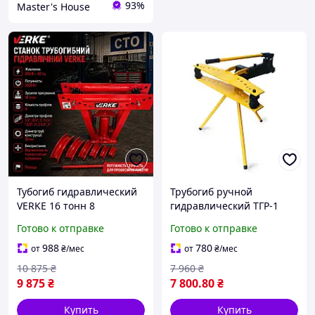
93%
Master's House
Тубогиб гидравлический
Трубогиб ручной
VERKE 16 тонн 8
гидравлический ТГР-1
профилей
автономный на треноге
Готово к отправке
Готово к отправке
Профессиональный
трубопровод для СТО
988
780
от
₴
/мес
от
₴
/мес
Трубиб универсальный
10 875
₴
7 960
₴
Польша
9 875
₴
7 800
.80
₴
Купить
Купить