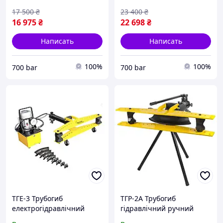
17 500
₴
23 400
₴
16 975
₴
22 698
₴
Написать
Написать
100%
100%
700 bar
700 bar
ТГЕ-3 Трубогиб
ТГР-2А Трубогиб
електрогідравлічний
гідравлічний ручний
(автономний )