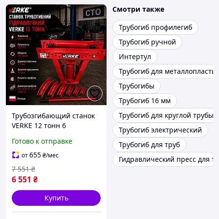
Смотри также
Трубогиб профилегиб
Трубогиб ручной
Интертул
Трубогиб для металлопласти
Трубогибы
Трубогиб 16 мм
Трубогиб для круглой трубы
Трубозгибающий станок
VERKE 12 тонн 6
Трубогиб электрический
профилей для гнутия
Готово к отправке
Трубогиб для труб
труб Трубиб для
профильных труб Трубиб
655
от
₴
/мес
Гидравлический пресс для т
гидравлический Польша
7 551
₴
6 551
₴
Купить