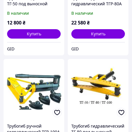
ТГ-50 под выносной
гидравлический ТГР-80А
привод в коиплекте с
В наличии
В наличии
гидронасосом НРГ-7010
или маслостанцией
12 800
₴
22 580
₴
НЕР-1.0И7Ф1
Купить
Купить
GID
GID
Трубогиб ручной
Трубогиб гидравлический
гидравлический ТГР-100А
ТГ-80 под выносной