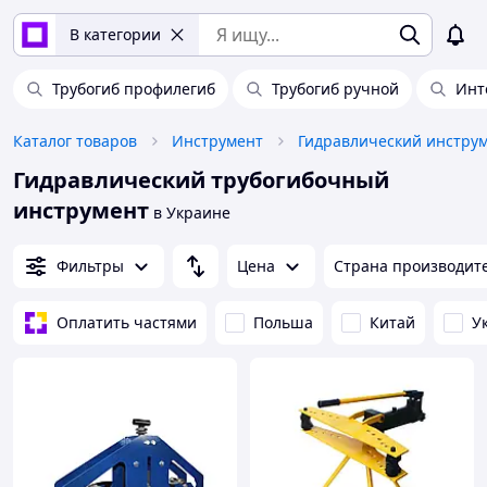
В категории
Трубогиб профилегиб
Трубогиб ручной
Инт
Каталог товаров
Инструмент
Гидравлический инстру
Гидравлический трубогибочный
инструмент
в Украине
Фильтры
Цена
Страна производит
Оплатить частями
Польша
Китай
У