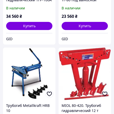
привод в комплекте с
В наличии
В наличии
гидронасосом НРГ-7030
или маслостанцией
34 560
₴
23 560
₴
НЕР-1.0И7Ф1
Купить
Купить
GID
GID
Трубогиб Metallkraft HRB
MIOL 80-420. Трубогиб
10
гидравлический 12 т