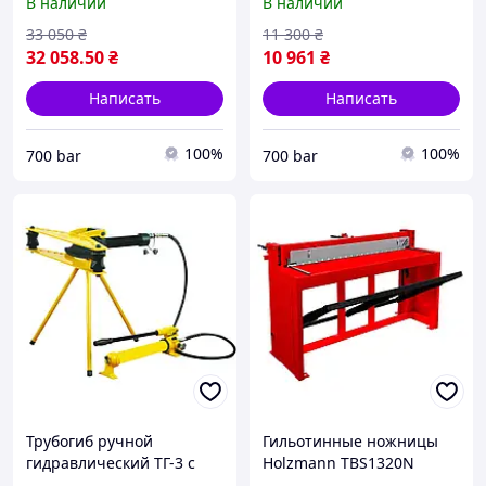
В наличии
В наличии
33 050
₴
11 300
₴
32 058
.50
₴
10 961
₴
Написать
Написать
100%
100%
700 bar
700 bar
Трубогиб ручной
Гильотинные ножницы
гидравлический ТГ-3 с
Holzmann TBS1320N
выносным насосом на