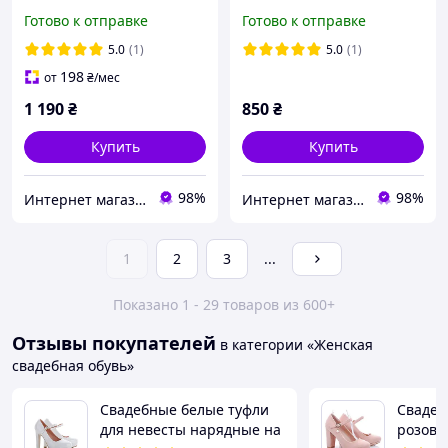
размер 40 41
бант 36 37 38 размер
Готово к отправке
Готово к отправке
5.0
(1)
5.0
(1)
198
от
₴
/мес
1 190
₴
850
₴
Купить
Купить
98%
98%
Интернет магазин "Ножки в одежке"
Интернет магазин "Ножки в одежке"
1
2
3
...
Показано 1 - 29 товаров из 600+
Отзывы покупателей
в категории «Женская
свадебная обувь»
Свадебные белые туфли
Сваде
для невесты нарядные на
розовы