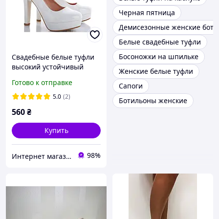
Черная пятница
Демисезонные женские боти
Белые свадебные туфли
Босоножки на шпильке
Свадебные белые туфли
высокий устойчивый
Женские белые туфли
каблук ремешок пряжка
Готово к отправке
Сапоги
38
5.0
(2)
Ботильоны женские
560
₴
Купить
98%
Интернет магазин "Ножки в одежке"