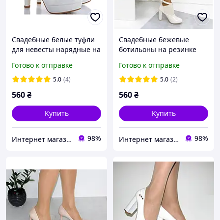
Свадебные белые туфли
Свадебные бежевые
для невесты нарядные на
ботильоны на резинке
устойчивом каблуке с
средний каблук 38
Готово к отправке
Готово к отправке
ремешком 38
5.0
(4)
5.0
(2)
560
₴
560
₴
Купить
Купить
98%
98%
Интернет магазин "Ножки в одежке"
Интернет магазин "Ножки в одежке"