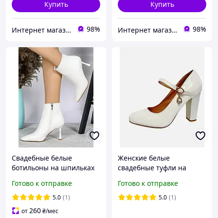
Купить
Купить
98%
98%
Интернет магазин "Ножки в одежке"
Интернет магазин "Ножки в одежке"
Свадебные белые
Женские белые
ботильоны на шпильках
свадебные туфли на
38
среднем каблуке для
Готово к отправке
Готово к отправке
невесты с ремешком 38
40
5.0
(1)
5.0
(1)
260
от
₴
/мес