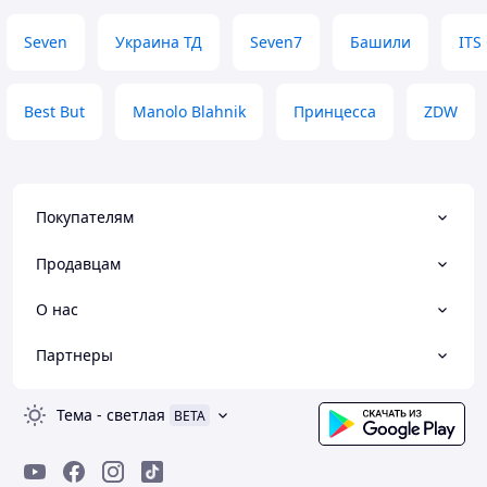
Преимущества
дуже красиво сид
Seven
Украина ТД
Seven7
Башили
ITS
дуже симпатяшки
Недостатки
недоліків немає 
Best But
Manolo Blahnik
Принцесса
ZDW
Покупателям
Продавцам
О нас
Партнеры
Тема
-
светлая
BETA