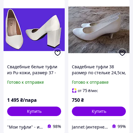
Свадебные белые туфли
Свадебные туфли 38
из Pu-кожи, размер 37 -
размер по стельке 24,5см,
23,5, на квадратном
б/у, каблук 5см, удобные
Готово к отправке
Готово к отправке
устойчивом каблуке 8,5
см, удобная колодка
75
от
₴
/мес
1 495
₴/пара
750
₴
Купить
Купить
98%
99%
"Мои туфли" - интернет магазин обуви на все случаи жизни.
Jannet (интернет-магазин)