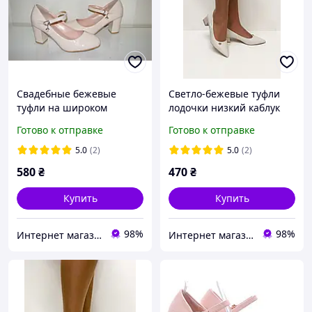
Свадебные бежевые
Светло-бежевые туфли
туфли на широком
лодочки низкий каблук
каблуке на ремешке 36 38
размер 37 38
Готово к отправке
Готово к отправке
5.0
(2)
5.0
(2)
580
₴
470
₴
Купить
Купить
98%
98%
Интернет магазин "Ножки в одежке"
Интернет магазин "Ножки в одежке"