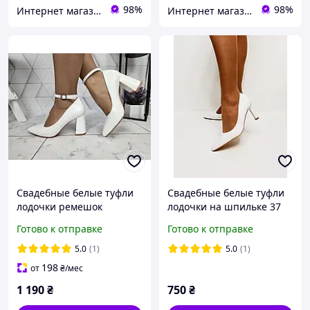
98%
98%
Интернет магазин "Ножки в одежке"
Интернет магазин "Ножки в одежке"
Свадебные белые туфли
Свадебные белые туфли
лодочки ремешок
лодочки на шпильке 37
широкий каблук 33 34 35
38
Готово к отправке
Готово к отправке
36 37
5.0
(1)
5.0
(1)
198
от
₴
/мес
1 190
₴
750
₴