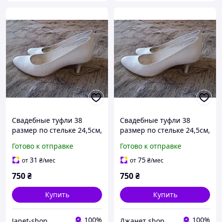
Свадебные туфли 38
Свадебные туфли 38
размер по стельке 24,5см,
размер по стельке 24,5см,
б/у, каблук 5см, удобные
б/у, каблук 5см, удобные
Готово к отправке
Готово к отправке
31
75
от
₴
/мес
от
₴
/мес
750
₴
750
₴
Купить
Купить
100%
100%
Janet-shop
Джанет shop