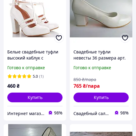
Белые свадебные туфли
Свадебные туфли
высокий каблук с
невесты 36 размера арт.
ремешком 36 38
"Т-3315"
Готово к отправке
Готово к отправке
5.0
(1)
850
₴/пара
460
₴
765
₴/пара
Купить
Купить
98%
98%
Интернет магазин "Ножки в одежке"
Свадебный салон "ПРИНЦЕССА"