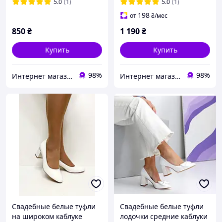
5.0
(1)
5.0
(1)
198
от
₴
/мес
850
₴
1 190
₴
Купить
Купить
98%
98%
Интернет магазин "Ножки в одежке"
Интернет магазин "Ножки в одежке"
Свадебные белые туфли
Свадебные белые туфли
на широком каблуке
лодочки средние каблуки