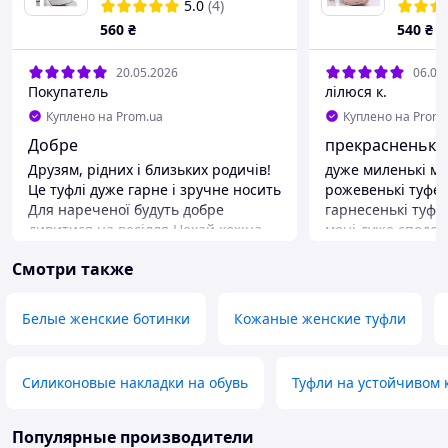
устойчивом каблуке с
каблук
5.0
(4)
ремешком 38
размер
560
₴
540
₴
20.05.2026
06.03
Покупатель
лілюся к.
Куплено на Prom.ua
Куплено на Prom.
Добре
прекрасненькі 
Друзям, рідних і близьких родичів!
дуже миленькі мі
Це туфлі дуже гарне і зручне носить
рожевенькі туфел
Для нареченої будуть добре
гарнесенькі туфе
дивитися на весілля Нехай кожна
мені дуже сподоб
дівчина прибирає таку зручно
просто чарівніст
Смотри также
взуття як туфлі нареченої і
туфельки для моє
збудеться мрії
суконькі бебі-дол,
щасливенька, що 
Преимущества
Белые женские ботинки
Кожаные женские туфли
ідеальненько підх
Дуже гарний подарунок для
краще чім я очік
нареченої
туфельки будуть д
Силиконовые накладки на обувь
Туфли на устойчивом 
туфельки такі ні
рожевенькі, прост
💞💕💕💗🎀🎀💗💖
Популярные производители