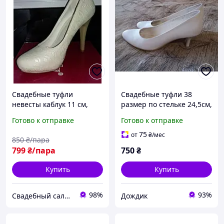
Свадебные туфли
Свадебные туфли 38
невесты каблук 11 см,
размер по стельке 24,5см,
размер 38
б/у, каблук 5см, удобные
Готово к отправке
Готово к отправке
75
от
₴
/мес
850
₴/пара
799
₴/пара
750
₴
Купить
Купить
98%
93%
Свадебный салон "ПРИНЦЕССА"
Дождик