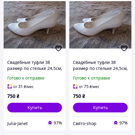
Свадебные туфли 38
Свадебные туфли 38
размер по стельке 24,5см,
размер по стельке 24,5см,
б/у, каблук 5см, удобные
б/у, каблук 5см, удобные
Готово к отправке
Готово к отправке
31
75
от
₴
/мес
от
₴
/мес
750
₴
750
₴
Купить
Купить
97%
97%
Julia-Janet
Свято-shop