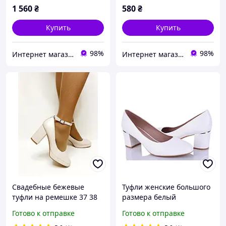
1 560
₴
580
₴
Купить
Купить
98%
98%
Интернет магазин "Ножки в одежке"
Интернет магазин "Ножки в одежке"
Свадебные бежевые
Туфли женские большого
туфли на ремешке 37 38
размера белый
40 41
устойчивый каблук
Готово к отправке
Готово к отправке
размер 40 41