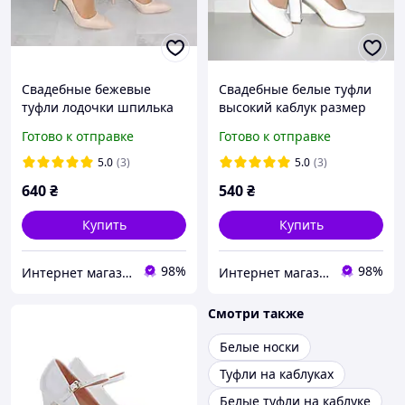
Свадебные бежевые
Свадебные белые туфли
туфли лодочки шпилька
высокий каблук размер
классика 37
36
Готово к отправке
Готово к отправке
5.0
(3)
5.0
(3)
640
₴
540
₴
Купить
Купить
98%
98%
Интернет магазин "Ножки в одежке"
Интернет магазин "Ножки в одежке"
Смотри также
Белые носки
Туфли на каблуках
Белые туфли на каблуке