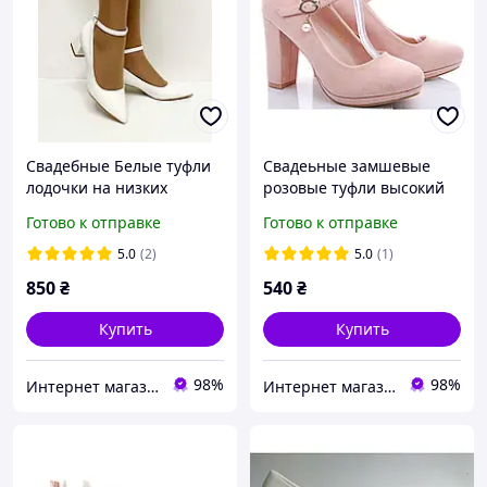
Свадебные Белые туфли
Свадеьные замшевые
лодочки на низких
розовые туфли высокий
каблуках ремешок 36 38
каблук ремешок пряжка
Готово к отправке
Готово к отправке
40 размер
размер 37 38 40
5.0
(2)
5.0
(1)
850
₴
540
₴
Купить
Купить
98%
98%
Интернет магазин "Ножки в одежке"
Интернет магазин "Ножки в одежке"