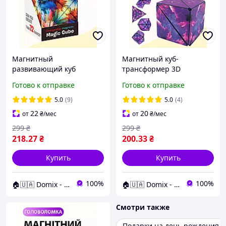
Магнитный
Магнитный куб-
развивающий куб
трансформер 3D
головоломка 6 см 3D
головоломка антистресс
Готово к отправке
Готово к отправке
трансформер,
72 формы 6*6 см, для
антистресс, логическая
детей 6+, фиолетовый
5.0
(9)
5.0
(4)
игра для детей и
22
20
от
₴
/мес
от
₴
/мес
взрослых
299
₴
299
₴
218
.27
₴
200
.33
₴
Купить
Купить
100%
100%
🏠🇺🇦 Domix - все для тебя
🏠🇺🇦 Domix - все для тебя
Смотри также
Подарки на день рождения