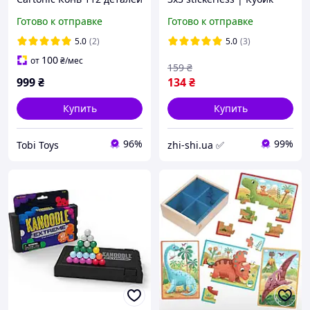
Рубика 3х3 Вариор
Готово к отправке
Готово к отправке
цветной
5.0
(2)
5.0
(3)
100
от
₴
/мес
159
₴
999
₴
134
₴
Купить
Купить
96%
99%
Tobi Toys
zhi-shi.ua ✅