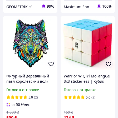
99%
100%
GEOMETRIK ✅
Maximum Shopping
Фигурный деревянный
Warrior W QiYi MoFangGe
пазл королевский волк
3x3 stickerless | Кубик
289 деталей
Рубика 3х3 Вариор
Готово к отправке
Готово к отправке
цветной
5.0
(2)
5.0
(2)
50
от
₴
/мес
1 000
₴
159
₴
500
₴
134
₴