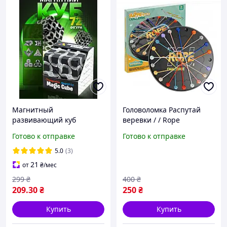
Магнитный
Головоломка Распутай
развивающий куб
веревки / / Rope
головоломка 6 см 3D
Challenge игрушка для
Готово к отправке
Готово к отправке
трансформер,
детей и взрослых,
антистресс, логическая
тренировка логического
5.0
(3)
игра для детей и
мышления Шнурочки
21
от
₴
/мес
взрослых
299
₴
400
₴
209
.30
₴
250
₴
Купить
Купить