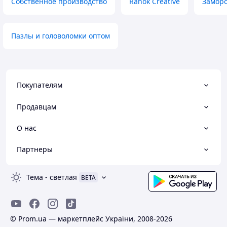
Собственное производство
Ranok Creative
Замор
надежный механизм, запасные
приємний зовнішн
наклейки в комплекте, аккуратная
матеріал
упаковка, внимательный продавец
Недостатки
Недостатки
Не знайшов
Пазлы и головоломки оптом
нет
Покупателям
Продавцам
О нас
Партнеры
Тема
-
светлая
BETA
© Prom.ua — маркетплейс України, 2008-2026