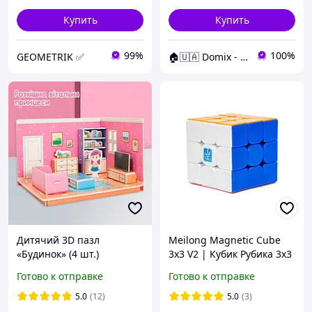
Купить
Купить
99%
100%
GEOMETRIK ✅
🏠🇺🇦 Domix - все для тебя
Дитячий 3D пазл
Meilong Magnetic Cube
«Будинок» (4 шт.)
3x3 V2 | Кубик Рубика 3х3
МоЮ V2 магнитный без
Готово к отправке
Готово к отправке
наклеек
5.0
(12)
5.0
(3)