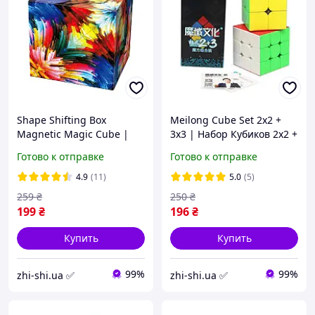
Shape Shifting Box
Meilong Cube Set 2x2 +
Magnetic Magic Cube |
3x3 | Набор Кубиков 2х2 +
Краски
3х3 Мэйлонг
Готово к отправке
Готово к отправке
4.9
(11)
5.0
(5)
259
₴
250
₴
199
₴
196
₴
Купить
Купить
99%
99%
zhi-shi.ua ✅
zhi-shi.ua ✅