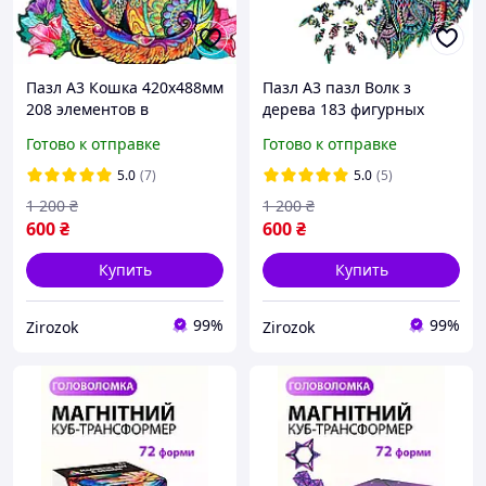
Пазл А3 Кошка 420х488мм
Пазл А3 пазл Волк з
208 элементов в
дерева 183 фигурных
деревянной коробочке
элемента 47.4х30.4 см в
Готово к отправке
Готово к отправке
подарочной коробке
5.0
(7)
5.0
(5)
1 200
₴
1 200
₴
600
₴
600
₴
Купить
Купить
99%
99%
Zirozok
Zirozok