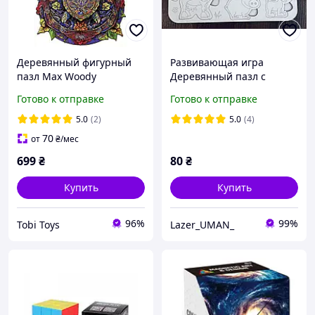
Деревянный фигурный
Развивающая игра
пазл Max Woody
Деревянный пазл с
"Черепаха" A3 200
животными для детей
Готово к отправке
Готово к отправке
деталей
21х30 см
5.0
(2)
5.0
(4)
70
от
₴
/мес
699
₴
80
₴
Купить
Купить
96%
99%
Tobi Toys
Lazer_UMAN_