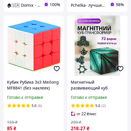
100%
98%
🏠🇺🇦 Domix - все для тебя
Pchelka- лучший выбор
Кубик Рубика 3х3 Meilong
Магнитный
MF8841 (без наклеек)
развивающий куб
головоломка 6 см 3D
Готово к отправке
Готово к отправке
трансформер,
антистресс, логическая
5.0
(6)
5.0
(2)
игра для детей и
22
от
₴
/мес
взрослых
159
₴
299
₴
85
₴
218
.27
₴