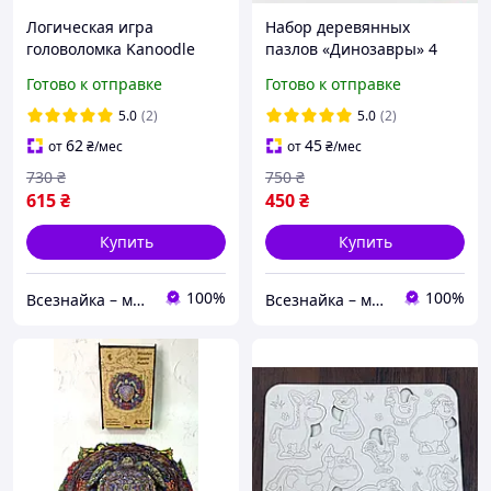
Логическая игра
Набор деревянных
головоломка Kanoodle
пазлов «Динозавры» 4
Extreme «Детали в
шт. по 12 эл. Battat B. toys
Готово к отправке
Готово к отправке
пространстве»
Dinosaurs Wooden Puzzle
Educational Insights
Set
5.0
(2)
5.0
(2)
канудл экстрим
62
45
от
₴
/мес
от
₴
/мес
730
₴
750
₴
615
₴
450
₴
Купить
Купить
100%
100%
Всезнайка – магазин развивающих детских игрушек
Всезнайка – магазин развивающих детских игрушек