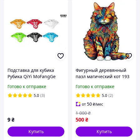
Подставка для кубика
Фигурный деревянный
Рубика QiYi MoFangGe
пазл магический кот 193
original
деталей
Готово к отправке
Готово к отправке
5.0
(3)
5.0
(2)
50
от
₴
/мес
1 000
₴
9
₴
500
₴
Купить
Купить