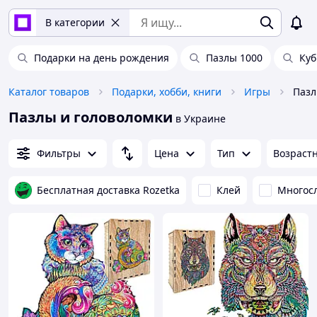
В категории
Подарки на день рождения
Пазлы 1000
Куб
Каталог товаров
Подарки, хобби, книги
Игры
Пазл
Пазлы и головоломки
в Украине
Фильтры
Цена
Тип
Возраст
Бесплатная доставка Rozetka
Клей
Многос