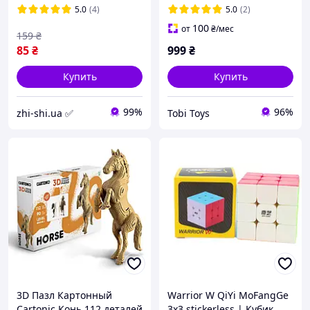
5.0
(4)
5.0
(2)
100
от
₴
/мес
159
₴
85
₴
999
₴
Купить
Купить
99%
96%
zhi-shi.ua ✅
Tobi Toys
3D Пазл Картонный
Warrior W QiYi MoFangGe
Cartonic Конь 112 деталей
3x3 stickerless | Кубик