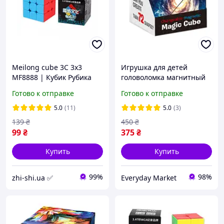
Meilong cube 3C 3x3
Игрушка для детей
MF8888 | Кубик Рубика
головоломка магнитный
3х3 Мэйлонг
куб звёзды оказывает
Готово к отправке
Готово к отправке
успокаивающее и
терапевтическое
5.0
(11)
5.0
(3)
воздействие
139
₴
450
₴
99
₴
375
₴
Купить
Купить
99%
98%
zhi-shi.ua ✅
Everyday Market