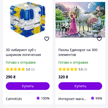
3D лабиринт куб с
Пазлы Единорог на 300
шариком логическая
элементов
головоломка,
Готово к отправке
Готово к отправке
интеллектуальная игра,
куб-лабиринт Puzzle
5.0
(2)
5.0
(3)
Game для детей и
290
₴
320
₴
взрослых
Купить
Купить
100%
99%
CalmiKids
Интернет-магазин "В костюме"