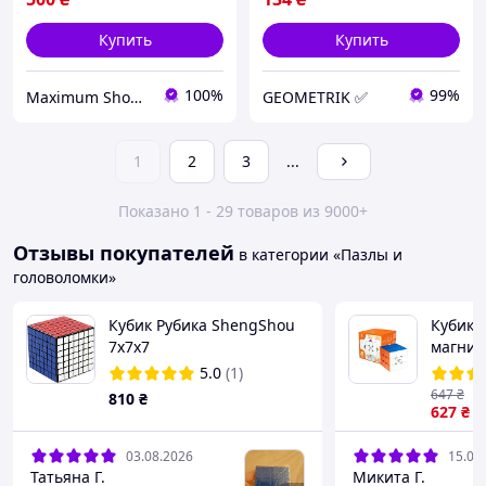
Купить
Купить
100%
99%
Maximum Shopping
GEOMETRIK ✅
1
2
3
...
Показано 1 - 29 товаров из 9000+
Отзывы покупателей
в категории «Пазлы и
головоломки»
Кубик Рубика ShengShou
Кубик 
7x7x7
магнит
Go MG3
5.0
(1)
647
₴
810
₴
627
₴
03.08.2026
15.07
Татьяна Г.
Микита Г.