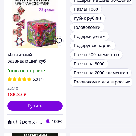
Пазлы 1000
Кубик рубика
Головоломки
Подарки детям
Подарунок парню
Пазлы 500 элементов
Магнитный
развивающий куб
Пазлы на 3000
головоломка 4,5 см 3D
Готово к отправке
Пазлы на 2000 элементов
трансформер,
антистресс, логическая
5.0
(4)
Головоломки для взрослых
игра для детей и
299
₴
взрослых
188
.37
₴
Купить
100%
🏠🇺🇦 Domix - все для тебя