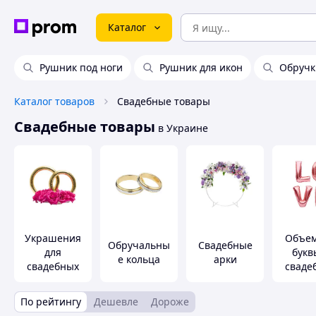
Каталог
Рушник под ноги
Рушник для икон
Обручк
Каталог товаров
Свадебные товары
Свадебные товары
в Украине
Украшения
Объе
Обручальны
Свадебные
для
букв
е кольца
арки
свадебных
сваде
машин
декор
По рейтингу
Дешевле
Дороже