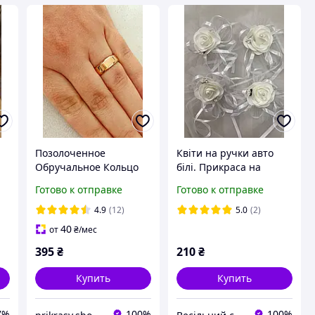
Позолоченное
Квіти на ручки авто
Обручальное Кольцо
білі. Прикраса на
"Американка" ширина
весільну машину
Готово к отправке
Готово к отправке
6мм, Обручалка.
Позолота
4.9
(12)
5.0
(2)
40
от
₴
/мес
395
₴
210
₴
Купить
Купить
7%
100%
100%