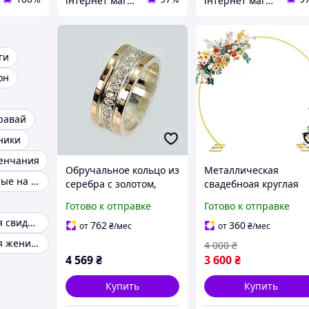
інтернет магазин -весільний декор
інтернет магазин -весільний декор
ги
он
равай
ники
венчания
Обручальное кольцо из
Металлическая
Пригласительные на свадьбу
серебра с золотом,
свадебноая круглая
925/375
арка 2.2х2.2 м
Готово к отправке
Готово к отправке
(Золотая). Каркас-
Бутоньерки для свидетелей
подставка для фона,
762
360
от
₴
/мес
от
₴
/мес
воздушных шариков 
Бутоньерки для жениха
4 000
₴
цветочных декораци
4 569
₴
3 600
₴
Купить
Купить