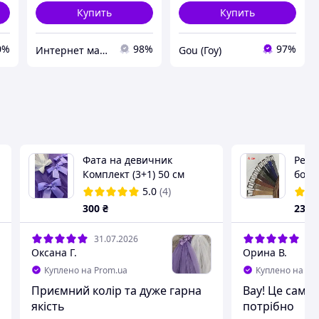
Купить
Купить
0%
98%
97%
Интернет магазин "Style-XX-Shop"
Gou (Гоу)
Фата на девичник
Реме
Комплект (3+1) 50 см
боль
лаванда
разм
5.0
(4)
300
₴
230
31.07.2026
31.
Оксана Г.
Орина В.
Куплено на Prom.ua
Куплено на Pr
Приємний колір та дуже гарна
Вау! Це саме 
якість
потрібно