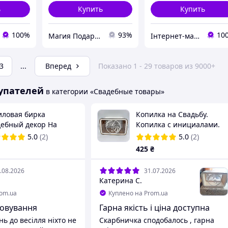
ь
Купить
Купить
100%
93%
10
Магия Подарка
Інтернет-магазин "Майстерня весільних аксесуарів"
3
...
Вперед
Показано 1 - 29 товаров из 9000+
упателей
в категории «Свадебные товары»
иловая бирка
Копилка на Свадьбу.
дебный декор На
Копилка с инициалами.
ницю весілля
Бокс для конвертов и
5.0
(2)
5.0
(2)
денег 30×20×16 см
425
₴
.08.2026
31.07.2026
Катерина С.
rom.ua
Куплено на Prom.ua
говування
Гарна якість і ціна доступна
ь до весілля ніхто не
Скарбничка сподобалось , гарна