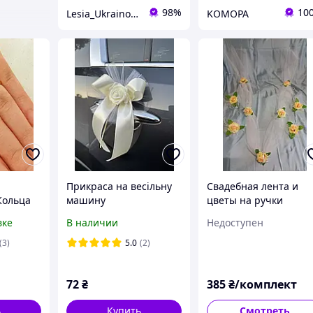
98%
10
Lesia_Ukrainochka
KOMOPA
Прикраса на весільну
Свадебная лента и
Кольца
машину
цветы на ручки
"
"Чайная роза" (арт.
вке
В наличии
Недоступен
чалка.
Ком-ЛР-чр)
(3)
5.0
(2)
72
₴
385
₴/комплект
ь
Купить
Смотреть