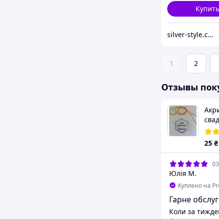
Купит
silver-style.com.ua
1
2
Отзывы пок
Акр
сва
річ
25
₴
03
Юлія М.
Куплено на P
Гарне обслу
Коли за тижден