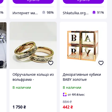
8%
98%
91%
Интернет магазин "Style-XX-Shop"
Shkatulka.org - великий ювелірний маркет для всієї родини!
Обручальное кольцо из
Декоративные кубики
вольфрама -
BABY золотые
роз.золото(оригинал)
зеркальные с буквами
В наличии
В наличии
для фотозоны baby
shower гендер пати
44
от
₴
/мес
украшение праздника
884
₴
новорожденного
1 750
₴
442
₴