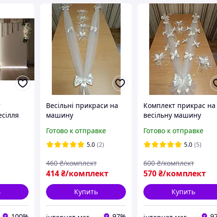
т
Весільні прикраси на
Комплект прикрас на
сілля
машину
весільну машину
Готово к отправке
Готово к отправке
5.0
(2)
5.0
(5)
460
₴/комплект
600
₴/комплект
414
₴/комплект
570
₴/комплект
ь
Купить
Купить
100%
97%
9