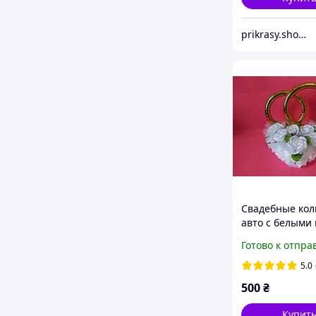
prikrasy.shop - интернет магазин украшений
Свадебные кол
авто с белыми
Готово к отпра
5.0
500
₴
Купит