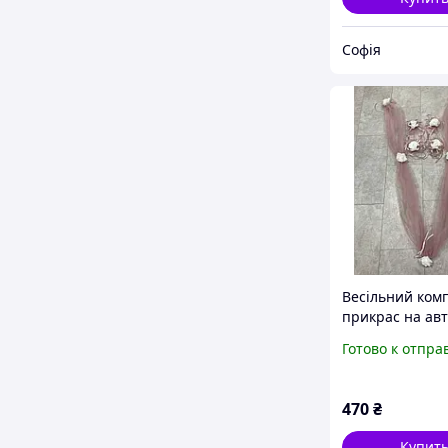
Софія
Весільний ком
прикрас на ав
у пудровому ко
Готово к отпра
Стрічка фатино
квіти на ручки
470
₴
Купит