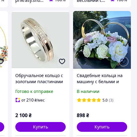
prikrasy.shop - интернет магазин украшений
Весільний салон «Ніколь»
Обручальное кольцо с
Свадебные кольца на
золотыми пластинами
машину с белыми и
For You
пудровыми цветами на
Готово к отправке
В наличии
присосках 2310300пуд
210
от
₴
/мес
5.0
(3)
и
й
2 100
₴
898
₴
Купить
Купить