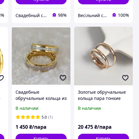
8%
98%
100%
Свадебный салон "ПРИНЦЕССА"
Весільний салон «Ніколь»
е
Свадебные
Золотые обручальные
-
обручальные кольца из
кольца пара тонкие
стали титана
гладкие Европейка
В наличии
В наличии
(американка)
5.0
(1)
1 450
₴/пара
20 475
₴/пара
Купить
Купить