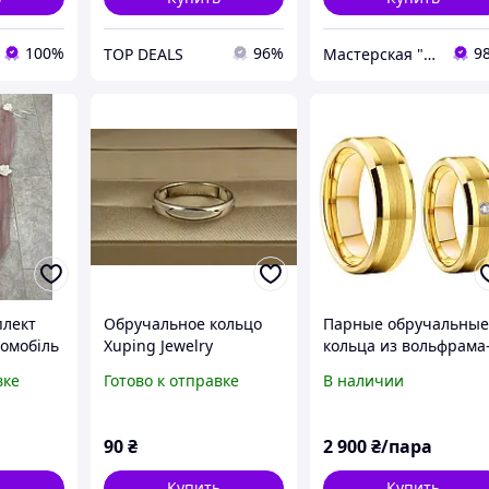
100%
96%
9
TOP DEALS
Мастерская "Счастливы вместе"
плект
Обручальное кольцо
Парные обручальны
томобіль
Xuping Jewelry
кольца из вольфрама
льорі.
Классика 4 мм 21 р
американка/
вке
Готово к отправке
В наличии
ва +
серебристое
пара(оригинал)
 авто
90
₴
2 900
₴/пара
ь
Купить
Купить