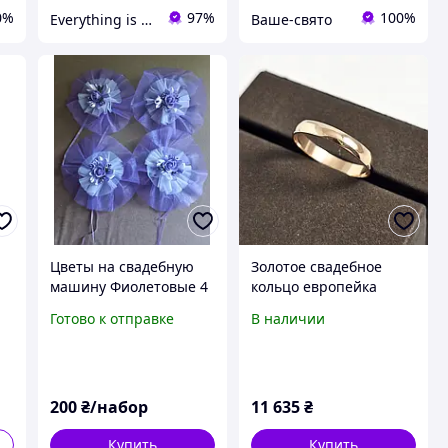
0%
97%
100%
Everything is For You
Ваше-свято
Цветы на свадебную
Золотое свадебное
машину Фиолетовые 4
кольцо европейка
шт арт. Цв-М-19-8
тонкое, размер 18.5
Готово к отправке
В наличии
200
₴/набор
11 635
₴
Купить
Купить