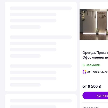
Оренда/Прока
Оформлення ве
В наличии
1583
от
₴
/мес
от
9 500
₴
Купит