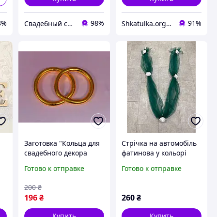
8%
98%
91%
Свадебный салон "ПРИНЦЕССА"
Shkatulka.org - великий ювелірний маркет для всієї родини!
Заготовка "Кольца для
Стрічка на автомобіль
свадебного декора
фатинова у кольорі
авто"
смарагд світлий з
Готово к отправке
Готово к отправке
латексними
трояндами. Прикраса
200
₴
на весільну машину
196
₴
260
₴
Купить
Купить