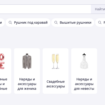
Найти
и
Рушник под каравай
Вышитые рушники
мные
Наряды и
Наряды и
Свадебные
ы и
аксессуары
аксессуары
аксессуары
бные
для жениха
для невесты
ации