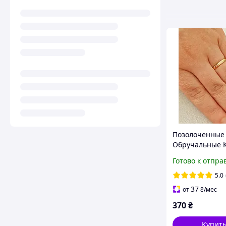
Позолоченные
Обручальные 
"Классические
Готово к отпра
шир.3мм, Обру
Позолота
5.0
37
от
₴
/мес
370
₴
Купит