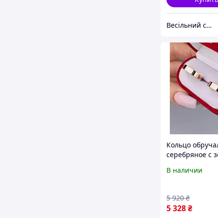
Весільний салон «Ніколь»
Кольцо обруча
серебряное с 
В наличии
5 920
₴
5 328
₴