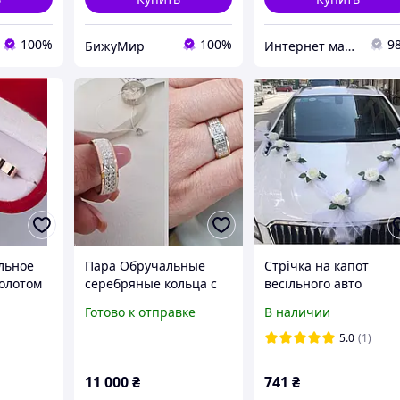
100%
100%
9
БижуМир
Интернет магазин "Style-XX-Shop"
льное
Пара Обручальные
Стрічка на капот
золотом
серебряные кольца с
весільного авто
золотыми пластинами
Готово к отправке
В наличии
по кругу ширина 6мм
любой размер
5.0
(1)
11 000
₴
741
₴