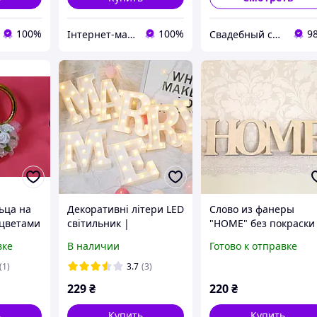
100%
100%
9
Інтернет-магазин "Майстерня весільних аксесуарів"
Свадебный салон "ПРИНЦЕССА"
ьца на
Декоративні літери LED
Слово из фанеры
 цветами
світильник |
"HOME" без покраски
Декоративная буква
40 см
вке
В наличии
Готово к отправке
светильник с LED
подсветкой
(1)
3.7
(3)
229
₴
220
₴
ь
Купить
Купить