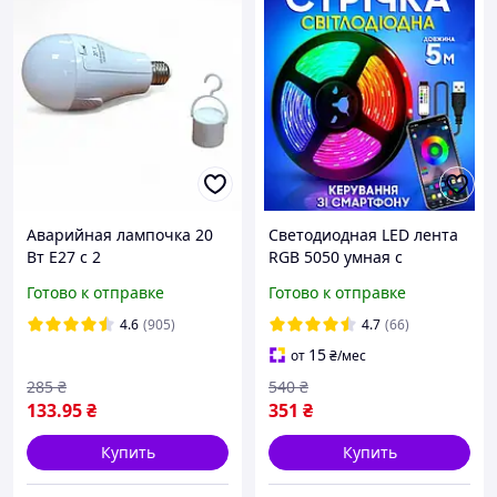
Аварийная лампочка 20
Светодиодная LED лента
Вт E27 с 2
RGB 5050 умная с
аккумуляторами и
Bluetooth приложением
Готово к отправке
Готово к отправке
цоколем
комплект 5 метров
водостойкая диодная от
4.6
(905)
4.7
(66)
USB
15
от
₴
/мес
285
₴
540
₴
133
.95
₴
351
₴
Купить
Купить