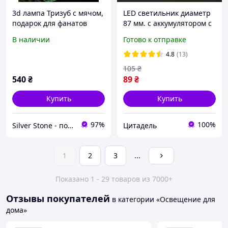
3d лампа Тризуб с мячом,
LED светильник диаметр
подарок для фанатов
87 мм. с аккумулятором с
футбола и патриотов,
датчиком движения, на
В наличии
Готово к отправке
светильник или ночник, 7
магните/липучке
цветов, 4 режима, пульт
4.8
(13)
105
₴
540
₴
89
₴
Купить
Купить
97%
100%
Silver Stone - подарки для всех
Цитадель
1
2
3
...
Показано 1 - 29 товаров из 7000+
Отзывы покупателей
в категории «Освещение для
дома»