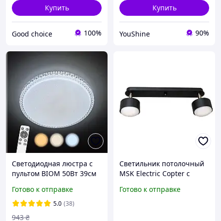
Купить
Купить
100%
90%
Good choice
YouShine
Светодиодная люстра с
Светильник потолочный
пультом BIOM 50Вт 39см
MSK Electric Copter с
SML-R08-50 круглый
поворотными плафонами
Готово к отправке
Готово к отправке
белый LED светильник со
под две лампы GX53 NL
сменой температуры и
80405-2 BK Черный
5.0
(38)
яркости
(619314) D13-2026
943
₴