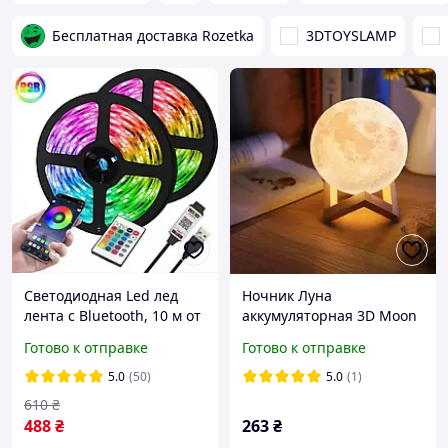
Бесплатная доставка Rozetka
3DTOYSLAMP
Светодиодная Led лед
Ночник Луна
лента с Bluetooth, 10 м от
аккумуляторная 3D Moon
USB, 5050/RGB лента/USB
Light 15 см диаметр
Готово к отправке
Готово к отправке
лед лента для повербанка
YU227
5.0
(50)
5.0
(1)
610
₴
488
₴
263
₴