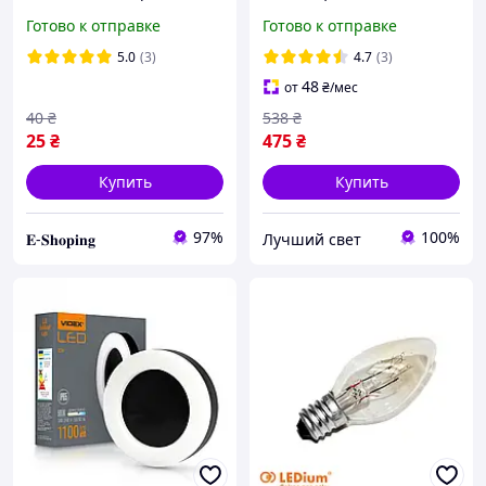
CR+BK
Готово к отправке
Готово к отправке
5.0
(3)
4.7
(3)
48
от
₴
/мес
40
₴
538
₴
25
₴
475
₴
Купить
Купить
97%
100%
𝐄-𝐒𝐡𝐨𝐩𝐢𝐧𝐠
Лучший свет