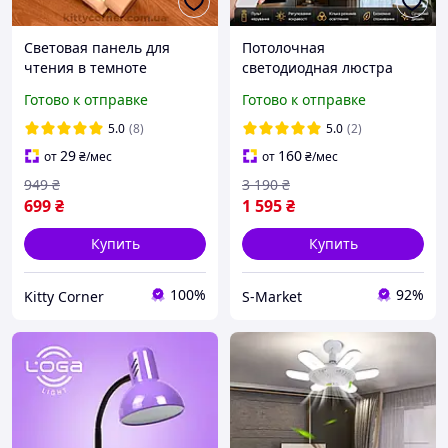
Световая панель для
Потолочная
чтения в темноте
светодиодная люстра
Светодиодная книжная
круг с пультом 50*8*50 см
Готово к отправке
Готово к отправке
аккумуляторная лампа
фонарик с регулировкой
5.0
(8)
5.0
(2)
яркости для чтения книг
29
160
от
₴
/мес
от
₴
/мес
949
₴
3 190
₴
699
₴
1 595
₴
Купить
Купить
100%
92%
Kitty Corner
S-Market