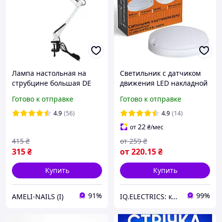
Лампа настольная на
Светильник с датчиком
струбцине большая DE
движения LED накладной
Евросвет круг CL-RS-R1
Готово к отправке
Готово к отправке
IP65 8 Вт 6400К
4.9
(56)
4.9
(14)
22
от
₴
/мес
415
₴
от
259
₴
315
₴
от
220
.15
₴
Купить
Купить
91%
99%
AMELI-NAILS (I)
IQ.ELECTRICS: купить электрику оптом