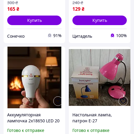
300
₴
240
₴
165
₴
129
₴
Купить
Купить
91%
100%
Сонечко
Цитадель
Аккумуляторная
Настольная лампа,
лампочка 2х18650 LED 20
патрон Е-27
Вт аварийная лампа
Готово к отправке
Готово к отправке
цоколь E27