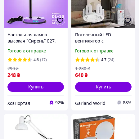
Настольная лампа
Потолочный LED
высокая "Сирень" Е27,
вентилятор с
LOGA
освещением E27, 60 Вт,
Готово к отправке
Готово к отправке
6500K, пульт управления,
Лампа-вентилятор в
4.6
(17)
4.7
(24)
патрон Е27
290
₴
1 280
₴
248
₴
640
₴
Купить
Купить
92%
88%
ХозПортал
Garland World