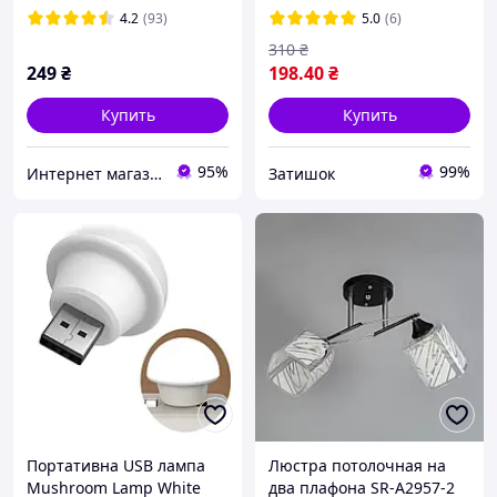
4.2
(93)
5.0
(6)
310
₴
249
₴
198
.40
₴
Купить
Купить
95%
99%
Интернет магазин "eltim"
Затишок
Портативна USB лампа
Люстра потолочная на
Mushroom Lamp White
два плафона SR-A2957-2