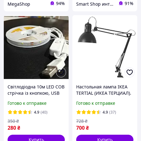
94%
91%
MegaShop
Smart Shop интернет-магазин полезных товаров
Світлодіодна 10м LED COB
Настольная лампа IKEA
стрічка із кнопкою, USB
TERTIAL (ИКЕА ТЕРЦИАЛ).
5V Стрічка для
50355395. Темно-серая
Готово к отправке
Готово к отправке
підсвічування кімнат,
поверхонь.
4.9
(40)
4.9
(37)
350
₴
728
₴
280
₴
700
₴
Купить
Купить