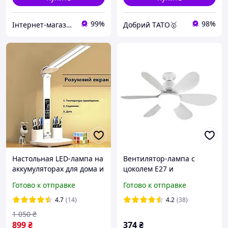
99%
98%
Інтернет-магазин DIMAKSI
Добрий TАТО🥇
Настольная LED-лампа на
Вентилятор-лампа с
аккумуляторах для дома и
цоколем E27 и
офиса с термометром,
управлением через пульт
Готово к отправке
Готово к отправке
часами, календарем
(3 режима, 40W) FLOWER
FAN LIGHT AT-2523D iC227
4.7
(14)
4.2
(38)
1 050
₴
899
₴
374
₴