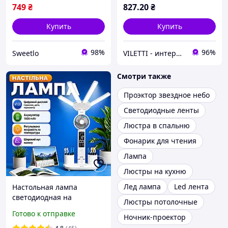
749
₴
827
.20
₴
Купить
Купить
98%
96%
Sweetlo
VILETTI - интернет-магазин товаров для дома
Смотри также
Проэктор звездное небо
Светодиодные ленты
Люстра в спальню
Фонарик для чтения
Лампа
Люстры на кухню
Лед лампа
Led лента
Настольная лампа
светодиодная на
Люстры потолочные
аккумуляторе с
Готово к отправке
Ночник-проектор
вентилятором часами
термометром для