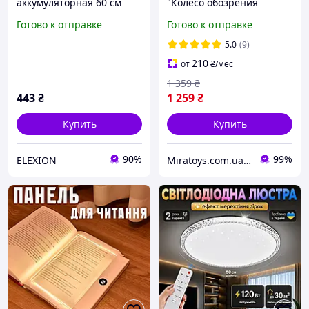
аккумуляторная 60 см
"Колесо обозрения
сенсорный светильник с
Припять" - светильник
Готово к отправке
Готово к отправке
датчиком движения
для фанатов игры
EL0227
Сталкер (USB Type-C,
5.0
(9)
аккумулятор)
210
от
₴
/мес
1 359
₴
443
₴
1 259
₴
Купить
Купить
90%
99%
ELEXION
Miratoys.com.ua - МІРАТОЙС