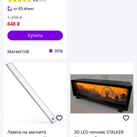
4.8
(45)
обучения чтения работы
65
от
₴
/мес
маникюра
1 296
₴
648
₴
Купить
95%
Market108
Лампа на магните
3D LED ночник STALKER