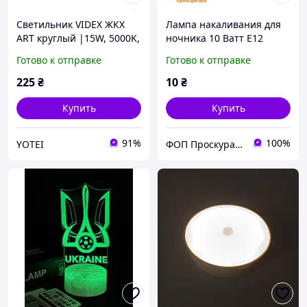
Cветильник VIDEX ЖКХ
Лампа накаливания для
ART круглый |15W, 5000K,
ночника 10 Ватт Е12
220V| Черный VL-BHFR-
Готово к отправке
Готово к отправке
155B
225
₴
10
₴
Купить
Купить
91%
100%
YOTEI
ФОП Проскура Андрій Сергійович