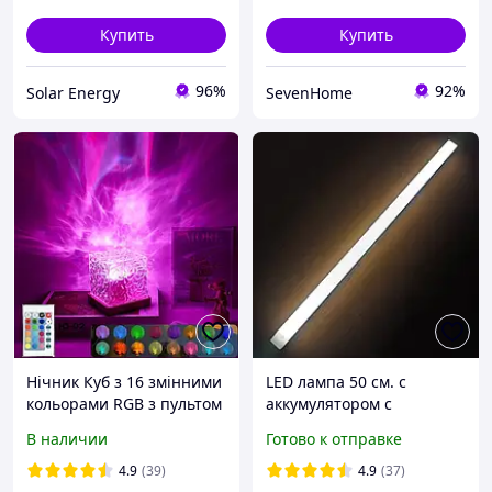
Купить
Купить
96%
92%
Solar Energy
SevenHome
Нічник Куб з 16 змінними
LED лампа 50 см. с
кольорами RGB з пультом
аккумулятором с
дистанційного керування
датчиком движения, на
В наличии
Готово к отправке
USB (NK-22)
магните/липучке
4.9
(39)
4.9
(37)