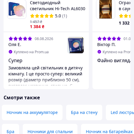
Светодиодный
Огражд
светильник Hi-Tech AL6030
в сауну
60W GRAND COLOR, круг,
углово
5.0
(1)
RGB, 4500Lm 3000K-6000K
1 457
₴
1 332
₴
500*100mm
1 384
₴
08.08.2026
01.08
Оля Е.
Віктор П.
+
1
Куплено на Prom.ua
Куплено на Prom.
Супер
Файно вигляда
Замовляла цей світильник в дитячу
кімнату. І це просто супер: великий
розмір (діаметр приблизно 50 см),
виглядає незвично, стильно. Є
багато кольорів підсвітки. В
Смотри также
комплекті пульт. Магазин відправив
дуже швидко!
Ночник на аккумуляторе
Бра на стену
Led люстры
Бра
Ночники для спальни
Ночник на батарейках