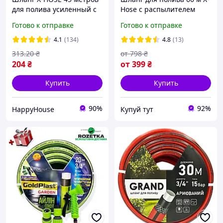
для полива усиленный с
Hose с распылителем
распылителем Magic
растяжной садовый
Готово к отправке
Готово к отправке
Hose, зеленый
гармошка magic hose
легкий поливочный для
4.1
(134)
4.8
(13)
сада
313
.20
₴
от
798
₴
204
₴
от
399
₴
Купить
Купить
90%
92%
HappyHouse
Купуй тут