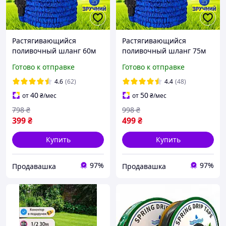
Растягивающийся
Растягивающийся
поливочный шланг 60м
поливочный шланг 75м
увеличивающийся
увеличивающийся
Готово к отправке
Готово к отправке
гибкий гармошка для
гибкий гармошка для
полива сада и огорода с
полива сада и огорода с
4.6
(62)
4.4
(48)
распылителем
распылителем
40
50
от
₴
/мес
от
₴
/мес
798
₴
998
₴
399
₴
499
₴
Купить
Купить
97%
97%
Продавашка
Продавашка