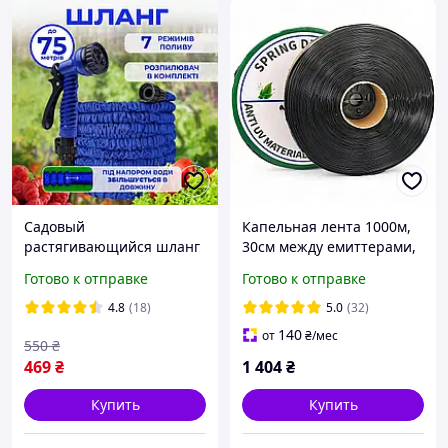
Садовый
Капельная лента 1000м,
растягивающийся шланг
30см между емиттерами,
для полива 75м
Ø16мм/6mil, 1,38 л/час
Готово к отправке
Готово к отправке
Поливочный
увеличивающийся шланг
4.8
(18)
5.0
(32)
гармошка с насадкой
140
от
₴
/мес
550
₴
распылителем
469
₴
1 404
₴
Купить
Купить