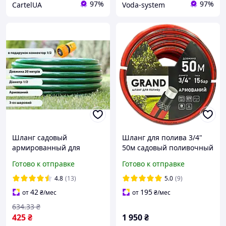
97%
97%
CartelUA
Voda-system
Шланг садовый
Шланг для полива 3/4"
армированный для
50м садовый поливочный
полива сада и огорода
GRAND армированный
Готово к отправке
Готово к отправке
LOTUS 1/2 20 метров
4шаровый
поливочный шланг
4.8
(13)
5.0
(9)
42
195
от
₴
/мес
от
₴
/мес
634
.33
₴
425
₴
1 950
₴