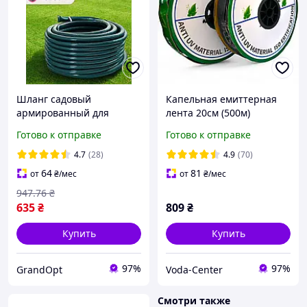
Шланг садовый
Капельная емиттерная
армированный для
лента 20см (500м)
полива сада и огорода
1,38л*час SPRING
Готово к отправке
Готово к отправке
LOTUS 1/2 30 метров
капельный полив
поливочный шланг
4.7
(28)
4.9
(70)
64
81
от
₴
/мес
от
₴
/мес
947
.76
₴
635
₴
809
₴
Купить
Купить
97%
97%
GrandOpt
Voda-Center
Смотри также