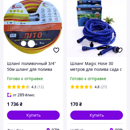
Шланг поливочный 3/4"
Шланг Magic Hose 30
50м шланг для полива
метров для полива сада с
садовый Avci Flex Лето
распылителем. Уценка!!!
Готово к отправке
Готово к отправке
Топ продаж
4.3
(12)
4.8
(27)
289
от
₴
/мес
1 736
₴
170
₴
Купить
Купить
97%
90%