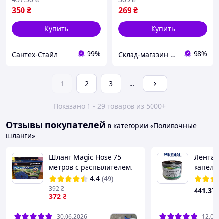
350
₴
269
₴
Купить
Купить
99%
98%
Сантех-Стайл
Склад-магазин " Свояк "
1
2
3
...
Показано 1 - 29 товаров из 5000+
Отзывы покупателей
в категории «Поливочные
шланги»
Шланг Magic Hose 75
Лента 
метров с распылителем.
капель
Шланг для полива X-Hose
Garden 
4.4
(49)
Лучшая цена
mil, Ту
392
₴
441
.37
372
₴
30.06.2026
12.06