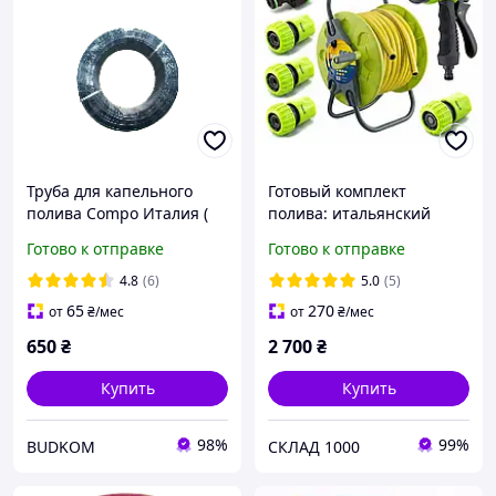
Труба для капельного
Готовый комплект
полива Compo Италия (
полива: итальянский
слепая ) 16 х 1.1мм БУХТА
шланг 1/2" 50м, катушка,
Готово к отправке
Готово к отправке
100м
пистолет и фитинги
4.8
(6)
5.0
(5)
65
270
от
₴
/мес
от
₴
/мес
650
₴
2 700
₴
Купить
Купить
98%
99%
BUDKOM
СКЛАД 1000