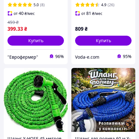
5.0
(8)
4.9
(26)
40
81
от
₴
/мес
от
₴
/мес
459
₴
399
.33
₴
809
₴
Купить
Купить
96%
95%
"Еврофермер"
Voda-e.com
Шланг X-HOSE 45 метров
Шланг для полива 60 м X-