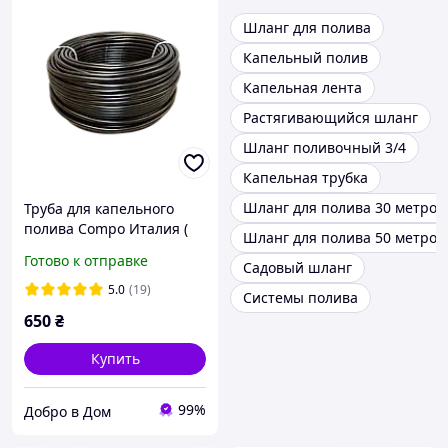
Шланг для полива
Капельный полив
Капельная лента
Растягивающийся шланг
Шланг поливочный 3/4
Капельная трубка
Шланг для полива 30 метров
Труба для капельного
полива Compo Италия (
Шланг для полива 50 метров
слепая ) 16 х 1.1мм БУХТА
Готово к отправке
Садовый шланг
100м
5.0
(19)
Системы полива
650
₴
Купить
99%
Добро в Дом