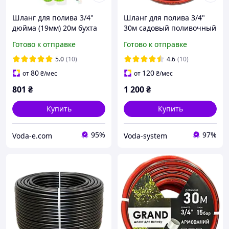
Шланг для полива 3/4"
Шланг для полива 3/4"
дюйма (19мм) 20м бухта
30м садовый поливочный
Айлин + поливочный
GRAND армированный
Готово к отправке
Готово к отправке
пистолет и 2 коннектора
4шаровый
поливочный шланг
5.0
(10)
4.6
(10)
80
120
от
₴
/мес
от
₴
/мес
801
₴
1 200
₴
Купить
Купить
95%
97%
Voda-e.com
Voda-system