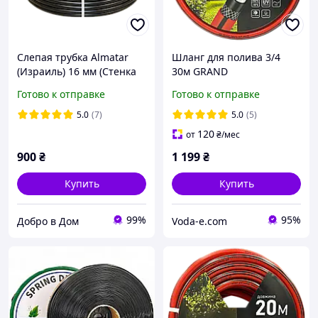
Слепая трубка Almatar
Шланг для полива 3/4
(Израиль) 16 мм (Стенка
30м GRAND
1.5 мм) 100 м
армированный
Готово к отправке
Готово к отправке
5.0
(7)
5.0
(5)
120
от
₴
/мес
900
₴
1 199
₴
Купить
Купить
99%
95%
Добро в Дом
Voda-e.com