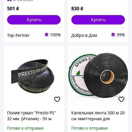
501
₴
830
₴
Купить
Купить
100%
99%
Top-Fermer
Добро в Дом
Полив туман "Presto PS"
Капельная лента 500 м 20
32 мм. (Италия) - 50 м.
см эмиттерная для
Ширина полива 6 м.
полива орошения
Готово к отправке
Готово к отправке