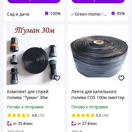
100%
95%
Сад и дача
✅Green-Home✅Интернет-магазин для сада, дома и авто.
Комплект для спрей
Лента для капельного
полива "Туман" 30м.
полива COS 100м эмиттер
Лента спрей полива
20см
Готово к отправке
Готово к отправке
4.8
(10)
5.0
(49)
35
27
от
₴
/мес
от
₴
/мес
437
.50
₴
309
₴