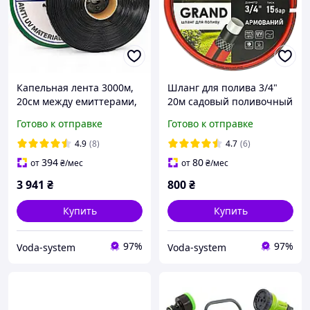
Капельная лента 3000м,
Шланг для полива 3/4"
20см между емиттерами,
20м садовый поливочный
Ø16мм/6mil, 1,38 л/час
GRAND армированный
Готово к отправке
Готово к отправке
4шаровый
4.9
(8)
4.7
(6)
394
80
от
₴
/мес
от
₴
/мес
3 941
₴
800
₴
Купить
Купить
97%
97%
Voda-system
Voda-system