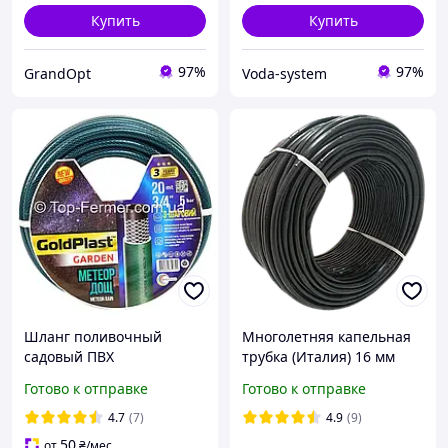
Купить
Купить
97%
97%
GrandOpt
Voda-system
Шланг поливочный
Многолетняя капельная
садовый ПВХ
трубка (Италия) 16 мм
армированный 3/4 (19 20
100м / 20 см
Готово к отправке
Готово к отправке
мм) 20 м Avci Flex Метеор
- бухта 20/30/50 м
4.7
(7)
4.9
(9)
50
от
₴
/мес