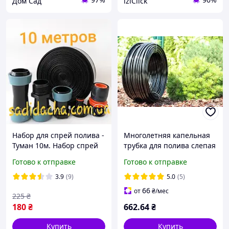
Дом Сад
iziClick
Набор для спрей полива -
Многолетняя капельная
Туман 10м. Набор спрей
трубка для полива слепая
лента туман для полива
16 мм (100м)
Готово к отправке
Готово к отправке
10м
3.9
(9)
5.0
(5)
66
от
₴
/мес
225
₴
180
₴
662
.64
₴
Купить
Купить