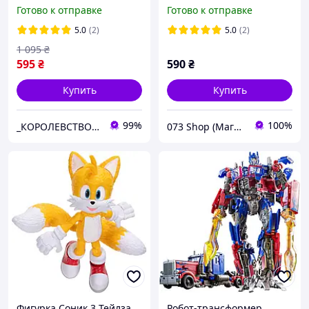
Sweet 16 84909
коллекционная фигурка
Готово к отправке
Готово к отправке
игрушка-конструктор
5.0
(2)
5.0
(2)
1 095
₴
595
₴
590
₴
Купить
Купить
99%
100%
_КОРОЛЕВСТВО_®_ИГРУШЕК_
073 Shop (Магазин 073)
Фигурка Соник 3 Тейлза
Робот-трансформер