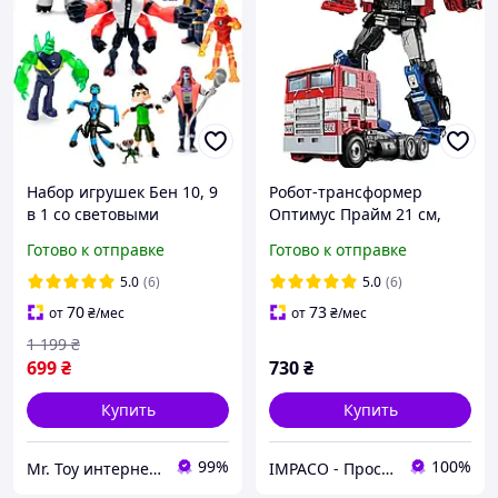
Набор игрушек Бен 10, 9
Робот-трансформер
в 1 со световыми
Оптимус Прайм 21 см,
эффектами, 12 см - Бен
студийная версия
Готово к отправке
Готово к отправке
Тен, Ben 10 figure set
Optimus Prime (CX-01)
Цвет: красный
5.0
(6)
5.0
(6)
70
73
от
₴
/мес
от
₴
/мес
1 199
₴
699
₴
730
₴
Купить
Купить
99%
100%
Mr. Toy интернет-магазин
IMPACO - Пространство крутых предложений