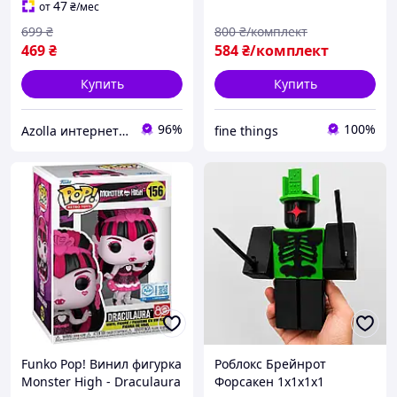
47
от
₴
/мес
699
₴
800
₴/комплект
469
₴
584
₴/комплект
Купить
Купить
96%
100%
Azolla интернет-магазин
fine things
Funko Pop! Винил фигурка
Роблокс Брейнрот
Monster High - Draculaura
Форсакен 1x1x1x1