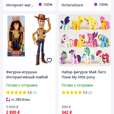
100%
100%
Интернет-магазин TipTopToys
VictoriaStore
Фигурка-игрушка
Набор фигурок Май Литл
Интерактивный ковбой
Пони My little pony
Вуды История игрушек
фигурки Пони 12 шт
Готово к отправке
Готово к отправке
Дисней Woody Talking
Figure шериф
5.0
(1)
5.0
(2)
280
от
₴
/мес
5 600
₴
380
₴
2 800
₴
342
₴