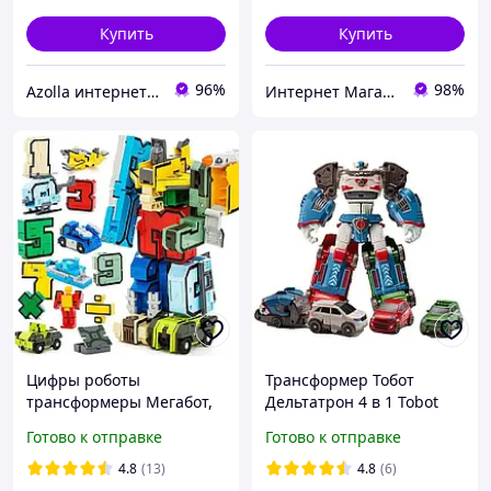
Купить
Купить
96%
98%
Azolla интернет-магазин
Интернет Магазин "EmbisTM"
Цифры роботы
Трансформер Тобот
трансформеры Мегабот,
Дельтатрон 4 в 1 Tobot
Роботы-трансформеры
Deltatron
Готово к отправке
Готово к отправке
набор 10в1
4.8
(13)
4.8
(6)