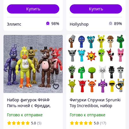
Купить
Купить
98%
89%
Эллипс
Hollyshop
Набор фигурок ФНАФ
Фигурки Спрунки Sprunki
Пять ночей с Фредди,
Toy Incredibox, набор
5в1, 14 см - Five Nights at
мини фигурок игрушек
Готово к отправке
Готово к отправке
Freddy`s
спрунки 24 шт
5.0
(5)
5.0
(17)