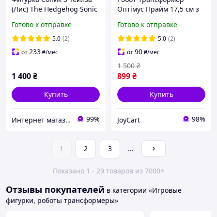
(Лис) The Hedgehog Sonic
Оптімус Прайм 17,5 см з
3 Movie Action Figures
кінофільму Трансформери
Готово к отправке
Готово к отправке
Tails оригинал
- Optimus Prime, TW-1022
5.0
(2)
5.0
(2)
233
90
от
₴
/мес
от
₴
/мес
1 500
₴
1 400
₴
899
₴
Купить
Купить
99%
98%
Интернет магазин "Страна Чудес"
JoyCart
1
2
3
...
Показано 1 - 29 товаров из 7000+
Отзывы покупателей
в категории «Игровые
фигурки, роботы трансформеры»