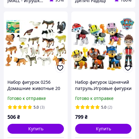
JMALL - игрушки и товары для детей
Дитячі Радощі
Набор фигурок 0256
Набор фигурок Щенячий
Домашние животные 20
патруль.Игровые фигурки
шт в кульке
из мультфильма
Готово к отправке
Готово к отправке
Щенячий патруль 7 шт.
Игрушки PAW Patrol 8.5-
5.0
(3)
5.0
(2)
10см
506
₴
799
₴
Купить
Купить