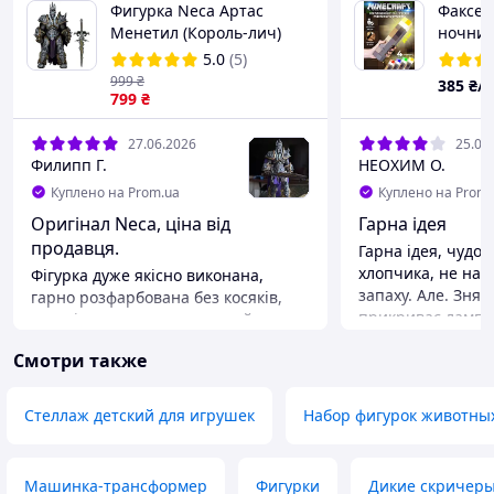
Фигурка Neca Артас
Факсел
Менетил (Король-лич)
ночник
Герои бури (Вселенная
светил
5.0
(5)
Варкрафт) 16см - World of
лампа 
999
₴
385
₴/
Warcraft
799
₴
аккуму
27.06.2026
25.06
Филипп Г.
НЕОХИМ О.
Куплено на Prom.ua
Куплено на Prom.
Оригінал Neca, ціна від
Гарна ідея
продавця.
Гарна ідея, чудо
хлопчика, не нагр
Фігурка дуже якісно виконана,
запаху. Але. Знял
гарно розфарбована без косяків,
прикриває лампи
деталізована, я задоволений.
відповів, що вона
Дивний колір плаща🫠 хоч і на
Смотри также
і повністю відмов
100% відповідає персонажу у грі
відповідальності
Heroes of the storm. Так як фігурка
це заводський бр
випущена дуже давно та багато
Стеллаж детский для игрушек
Набор фигурок животны
слабо вона була 
часу пролежала в коробці, суглоби
просто така якіст
були просто дубові, при першому
в якій прийшов т
використанні може здатися що ви
Машинка-трансформер
Фигурки
Дикие скричер
жодної інформації