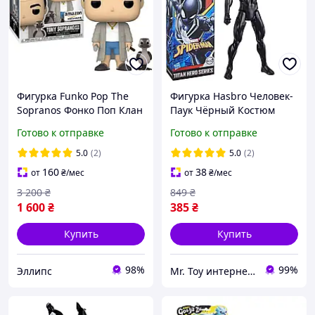
Фигурка Funko Pop The
Фигурка Hasbro Человек-
Sopranos Фонко Поп Клан
Паук Чёрный Костюм
Сопрано Тони с Учкой
Веном Марвел, 30 см -
Готово к отправке
Готово к отправке
Black Spider-Man, Marvel,
Titan Hero Series
5.0
(2)
5.0
(2)
160
38
от
₴
/мес
от
₴
/мес
3 200
₴
849
₴
1 600
₴
385
₴
Купить
Купить
98%
99%
Эллипс
Mr. Toy интернет-магазин