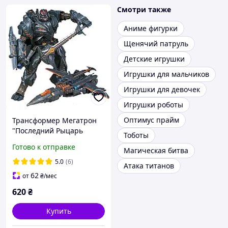
Смотри также
Аниме фигурки
Щенячий патруль
Детские игрушки
Игрушки для мальчиков
Игрушки для девочек
Игрушки роботы
Оптимус прайм
Трансформер Мегатрон
"Последний Рыцарь
Тоботы
Десептиконов" 18 см (YS-
Готово к отправке
Магическая битва
02)
5.0
(6)
Атака титанов
62
от
₴
/мес
620
₴
Купить