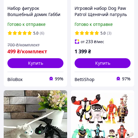
Набор фигурок
Игровой набор Dog Paw
Волшебный домик Габби
Patrol Щенячий патруль
13 шт (БЕЛАЯ КОРОБКА)
12 шт с Спасательной
Готово к отправке
Готово к отправке
Gabby's Dollhouse
станцией
5.0
(6)
5.0
(3)
233
от
₴
/мес
700
₴/комплект
499
₴/комплект
1 399
₴
Купить
Купить
99%
97%
BiloBox
BettiShop