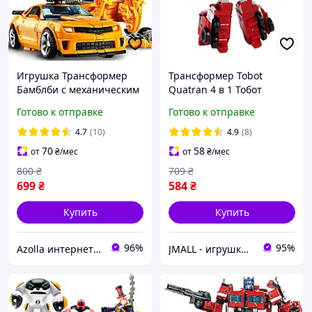
Игрушка Трансформер
Трансформер Tobot
Бамблби с механическим
Quatran 4 в 1 Тобот
оружием из к\ф
Кватран 20см
Готово к отправке
Готово к отправке
Трансформеры: Темная
сторона Луны, 19 см -
4.7
(10)
4.9
(8)
Bumblebee
70
58
от
₴
/мес
от
₴
/мес
800
₴
709
₴
699
₴
584
₴
Купить
Купить
96%
95%
Azolla интернет-магазин
JMALL - игрушки и товары для детей