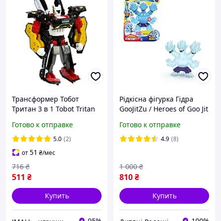
Трансформер Тобот
Рідкісна фігурка Гідра
Тритан 3 в 1 Tobot Tritan
GooJitZu / Heroes of Goo Jit
24 cм
Zu Blue ULTRA RARE Hydra
Готово к отправке
Готово к отправке
3 Headed Dragon
5.0
(2)
4.9
(8)
51
от
₴
/мес
716
₴
1 000
₴
511
₴
810
₴
Купить
Купить
95%
100%