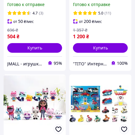
Раптор Трон Dinoster
Готово к отправке
Готово к отправке
Raptor Tron EU580811
4.7
(3)
5.0
(11)
50
200
от
₴
/мес
от
₴
/мес
696
₴
1 357
₴
504
₴
1 200
₴
Купить
Купить
95%
100%
JMALL - игрушки и товары для детей
"ТІТО" Интернет-магазин