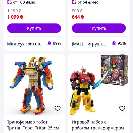
183
64
от
₴
/мес
от
₴
/мес
1 199
₴
805
₴
1 099
₴
644
₴
Купить
Купить
99%
95%
Miratoys.com.ua - МІРАТОЙС
JMALL - игрушки и товары для детей
Трансформер тобот
Игровой набор с
Тритан Tobot Tritan 25 см
роботом-трансформером