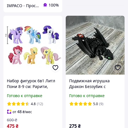
100%
IMPACO - Пространство крутых предложений
Набор фигурок 6в1 Литл
Подвижная игрушка
Пони 8-9 см: Рарити,
Дракон Беззубик с
Пинки Пай, Сумеречная
мультфильма как
Готово к отправке
Готово к отправке
Искорка, Радуга Дэш,
приручить дракона
Эплджек, Флатершай
длина 20 см
4.8
(12)
5.0
(9)
48
от
₴
/мес
600
₴
475
₴
275
₴