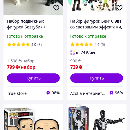
Набор подвижных
Набор фигурок Бен10 9в1
фигурок Беззубик +
со световыми эффектами,
Дневная фурия из Как
12 см - Ben 10 figure set
Готово к отправке
Готово к отправке
приручить дракона
5.0
(3)
4.6
(5)
74
от
₴
/мес
1 598
₴/набор
900
₴
799
₴/набор
739
₴
Купить
Купить
98%
96%
True store
Azolla интернет-магазин