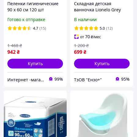
Пеленки гигиенические
Складная детская
90 х 60 см 120 шт
ванночка Lionelo Grey
Белоснежка Защитные
(Польша)
Готово к отправке
В наличии
4.7
(15)
5.0
(12)
70
от
₴
/мес
1 468
₴
1 200
₴
942
₴
699
₴
Купить
Купить
99%
95%
Интернет -магазин " Папуля"
ТзОВ "Ензо+"