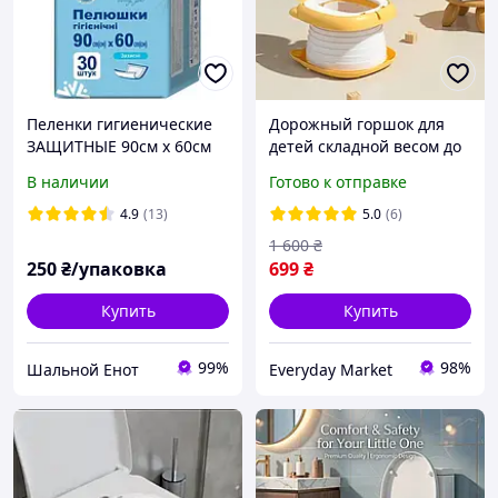
Пеленки гигиенические
Дорожный горшок для
ЗАЩИТНЫЕ 90см х 60см
детей складной весом до
"Белоснежка", З0 шт
50 кг
В наличии
Готово к отправке
4.9
(13)
5.0
(6)
1 600
₴
250
₴/упаковка
699
₴
Купить
Купить
99%
98%
Шальной Енот
Everyday Market