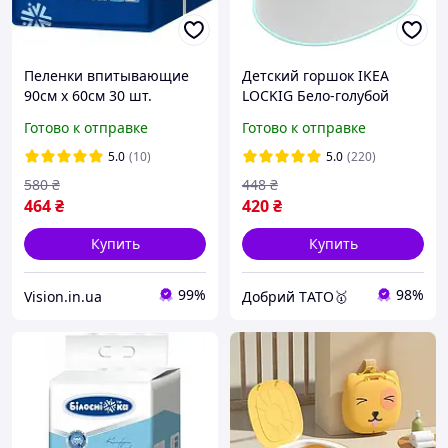
Пеленки впитывающие
Детский горшок IKEA
90см х 60см 30 шт.
LOCKIG Бело-голубой
"Білосніжка"
405.915.81
Готово к отправке
Готово к отправке
5.0
(10)
5.0
(220)
580
₴
448
₴
464
₴
420
₴
Купить
Купить
99%
98%
Vision.in.ua
Добрий TАТО🥇