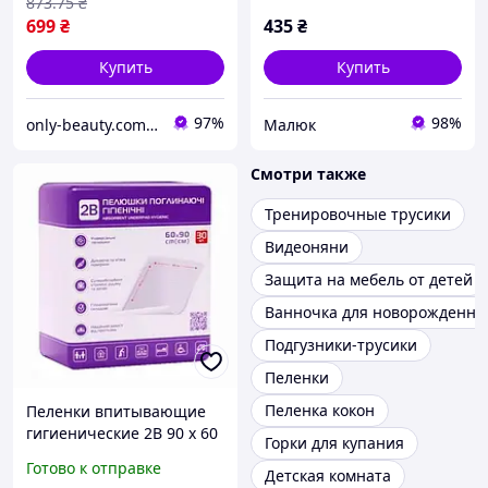
873
.75
₴
699
₴
435
₴
Купить
Купить
97%
98%
only-beauty.com.ua
Малюк
Смотри также
Тренировочные трусики
Видеоняни
Защита на мебель от детей
Ванночка для новорожденны
Подгузники-трусики
Пеленки
Пеленка кокон
Пеленки впитывающие
гигиенические 2В 90 х 60
Горки для купания
см 30 шт Гигиенические
Готово к отправке
Детская комната
одноразовые пеленки