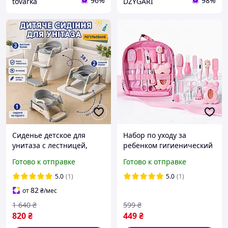
96%
98%
tovarka
DZYGARI
Сиденье детское для
Набор по уходу за
унитаза с лестницей,
ребенком гигиенический
складная накладка на
для новорожденного
Готово к отправке
Готово к отправке
унитаз для малышей с
набор в роддом Pink (14
ручками, подставка-
шт)
5.0
(1)
5.0
(1)
приставка детская
82
от
₴
/мес
1 640
₴
599
₴
820
₴
449
₴