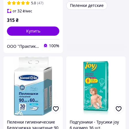
5.0
(47)
Пеленки детские
32
от
₴
/мес
315
₴
Купить
100%
ООО "Практик 2022": Интернет-магазин медицинских, офисных, канцелярских и хозтоваров
Пеленки гигиенические
Подгузники - Трусики joy
Белоснежка защитные 90
6 размер 36 шт.