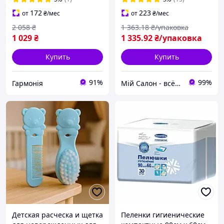
дачи кемпинга СПА
172
223
от
₴
/мес
от
₴
/мес
горячих холодных
2 058
₴
1 363
.18
₴/упаковка
1 029
₴
1 335
.92
₴/упаковка
Купить
Купить
91%
99%
Гармонія
Мій Салон - всё для вашего салона!
Детская расческа и щетка
Пеленки гигиенические