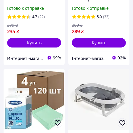
х 60 см 30 шт.
Готово к отправке
Готово к отправке
4.7
(22)
5.0
(33)
379
₴
389
₴
235
₴
289
₴
Купить
Купить
99%
92%
Интернет -магазин " Папуля"
Інтернет-магазин "Економія"