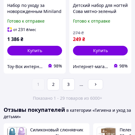
Набор по уходу за
Детский набор для ногтей
новорожденным Miniland
Сова мятно-зеленый
Valencia (89584)
(OK0050_2) ТОП
Готово к отправке
Готово к отправке
231
от
₴
/мес
274
₴
1 386
₴
249
₴
Купить
Купить
98%
98%
Toy-Box интернет-магазин детских товаров
Интернет-магазин Зозулька
1
2
3
...
Показано 1 - 29 товаров из 6000+
Отзывы покупателей
в категории «Гигиена и уход за
детьми»
Силиконовый слюнявчик
Пеленк