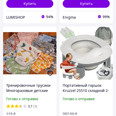
Купить
Купить
94%
99%
LUMISHOP
Enigma
Тренировочные трусики
Портативный горшок
Многоразовые детские
Kruzzel 25510 складной 2-
трусы для малышей
в-1 для путешествий и
Готово к отправке
Готово к отправке
дома
3.7
(3)
115
₴
987
.50
₴