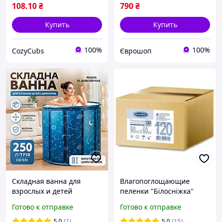
108
.10
₴
790
₴
Купить
Купить
100%
100%
CozyCubs
Єврошоп
Складная ванна для
Влагопоглощающие
взрослых и детей
пеленки "Білосніжка"
портативная ванна-
90*60см (120шт/уп)
Готово к отправке
Готово к отправке
бассейн для купания
домашняя для квартиры
5.0
(1)
5.0
(15)