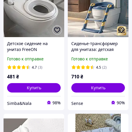
Детское сидение на
Сиденье-трансформер
унитаз FreeON
для унитаза: детская
накладка с лестницей
Готово к отправке
Готово к отправке
SN27
4.7
(3)
4.5
(2)
481
₴
710
₴
Купить
Купить
98%
90%
Simba&Nala
Sense