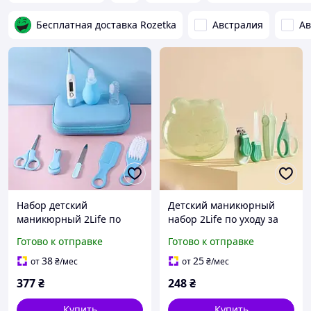
Бесплатная доставка Rozetka
Австралия
Ав
Набор детский
Детский маникюрный
маникюрный 2Life по
набор 2Life по уходу за
уходу за новорожденным
ребенком из 4 предметов
Готово к отправке
Готово к отправке
ребенком из 8 предметов
в футляре Мишка
в футляре Голубой v-
Зеленый n-12343
38
25
от
₴
/мес
от
₴
/мес
12340
377
₴
248
₴
Купить
Купить