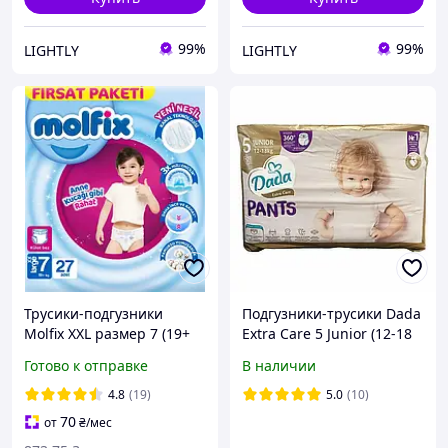
99%
99%
LIGHTLY
LIGHTLY
Трусики-подгузники
Подгузники-трусики Dada
Molfix XXL размер 7 (19+
Extra Care 5 Junior (12-18
кг), 27 шт для детей
кг), 42 шт
Готово к отправке
В наличии
4.8
(19)
5.0
(10)
70
от
₴
/мес