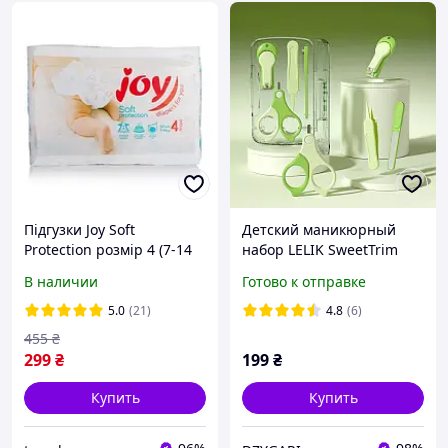
Підгузки Joy Soft
Детский маникюрный
Protection розмір 4 (7-14
набор LELIK SweetTrim
кг), 50 шт
Baby 4in1, безопасный
В наличии
Готово к отправке
уход за ногтями
младенца, зеленый
5.0
(21)
4.8
(6)
455
₴
299
₴
199
₴
Купить
Купить