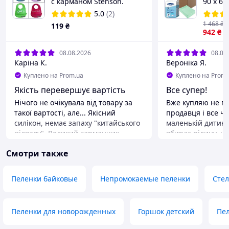
с карманом Stenson.
90 х 60
Белосн
5.0
(2)
1 468
₴
119
₴
942
₴
08.08.2026
08.08
Каріна К.
Вероніка Я.
Куплено на Prom.ua
Куплено на Prom.
Якість перевершує вартість
Все супер!
Нічого не очікувала від товару за
Вже купляю не п
такої вартості, але... Якісний
продавця і все ч
силікон, немає запаху "китайського
маленькій дитині
підвалу". Великий карманчик,
вбирає рідину, щ
якістю задоволена на всі 100
запаху!
Смотри также
Преимущества
Відношення ціна -
Недостатки
Пеленки байковые
Непромокаемые пеленки
Стел
Немає
Пеленки для новорожденных
Горшок детский
Пе