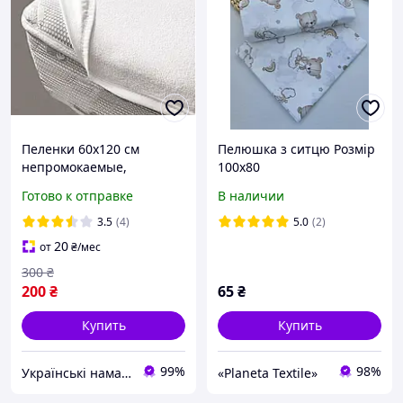
Пеленки 60х120 см
Пелюшка з ситцю Розмір
непромокаемые,
100х80
многоразовые для
Готово к отправке
В наличии
взрослых
3.5
(4)
5.0
(2)
20
от
₴
/мес
300
₴
200
₴
65
₴
Купить
Купить
99%
98%
Українські наматрацники
«Planeta Textile»