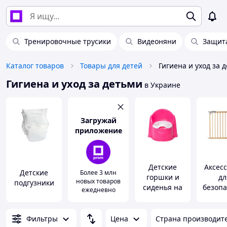
Тренировочные трусики
Видеоняни
Защита
Каталог товаров
Товары для детей
Гигиена и уход за 
Гигиена и уход за детьми
в Украине
Загружай
приложение
Детские
Аксес
Детские
Более 3 млн
горшки и
дл
новых товаров
подгузники
сиденья на
безопа
ежедневно
унитаз
и де
Фильтры
Цена
Страна производит