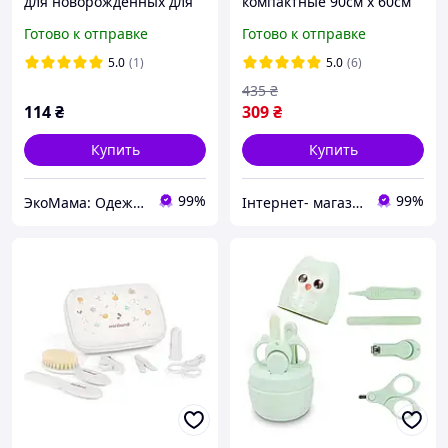
для новорожденных для
компактные 90см х 60см
первых волос и
"Белоснежка" 30 шт.
Готово к отправке
Готово к отправке
вычесывания
себорейных корочек
5.0
(1)
5.0
(6)
MegaZayka голубой
435
₴
114
₴
309
₴
Купить
Купить
99%
99%
ЭкоМама: Одежда для беременных, белье для кормящих, сумка в роддом, одежда для новорожденных
Інтернет- магазин " Товари в Дім"