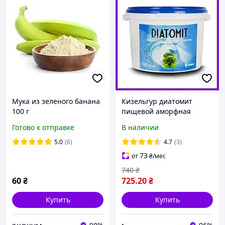
Мука из зеленого банана
Кизельгур диатомит
100 г
пищевой аморфная
земля диатомовая земля
Готово к отправке
В наличии
1000 г Perma-Guard
5.0
(6)
4.7
(3)
73
от
₴
/мес
740
₴
60
₴
725
.20
₴
Купить
Купить