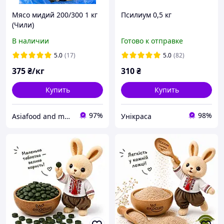
Мясо мидий 200/300 1 кг
Псилиум 0,5 кг
(Чили)
В наличии
Готово к отправке
5.0
(17)
5.0
(82)
375
₴/кг
310
₴
Купить
Купить
97%
98%
Asiafood and more
Унікраса