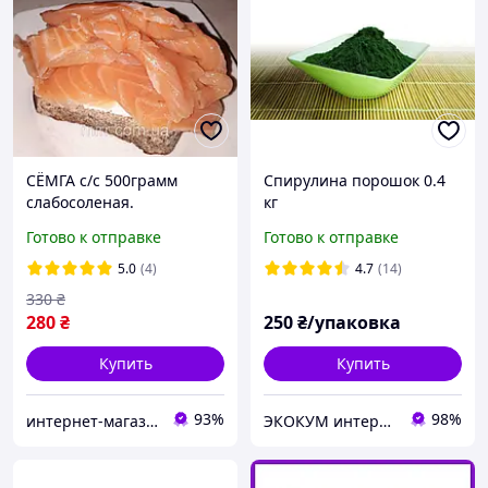
СЁМГА с/с 500грамм
Спирулина порошок 0.4
слабосоленая.
кг
Готово к отправке
Готово к отправке
5.0
(4)
4.7
(14)
330
₴
280
₴
250
₴/упаковка
Купить
Купить
93%
98%
интернет-магазин "МИР" Морепродукти Ікра Риба
ЭКОКУМ интернет магазин