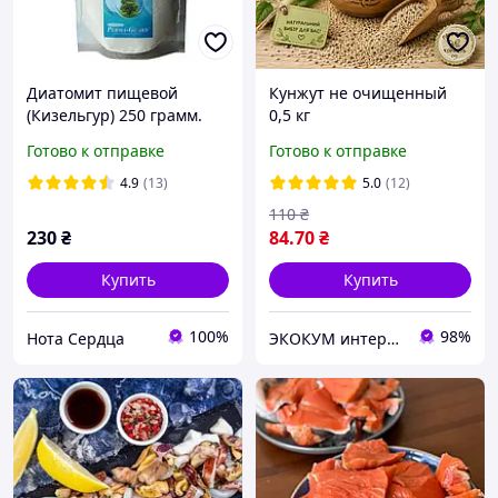
Диатомит пищевой
Кунжут не очищенный
(Кизельгур) 250 грамм.
0,5 кг
США.
Готово к отправке
Готово к отправке
4.9
(13)
5.0
(12)
110
₴
230
₴
84
.70
₴
Купить
Купить
100%
98%
Нота Сердца
ЭКОКУМ интернет магазин