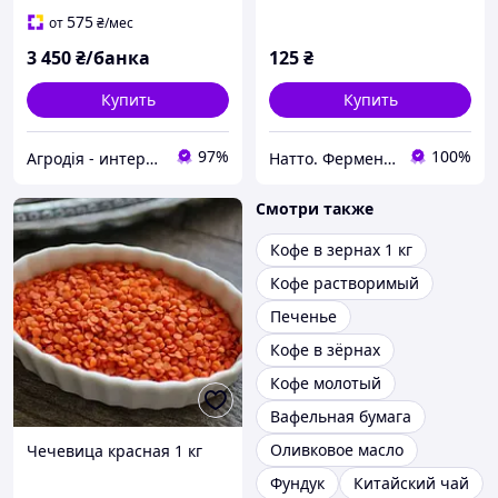
575
от
₴
/мес
3 450
₴/банка
125
₴
Купить
Купить
97%
100%
Агродія - интернет-магазин кофе, икры и контрактного производства
Натто. Ферментовані боби з органічної сої.
Смотри также
Кофе в зернах 1 кг
Кофе растворимый
Печенье
Кофе в зёрнах
Кофе молотый
Вафельная бумага
Оливковое масло
Чечевица красная 1 кг
Фундук
Китайский чай