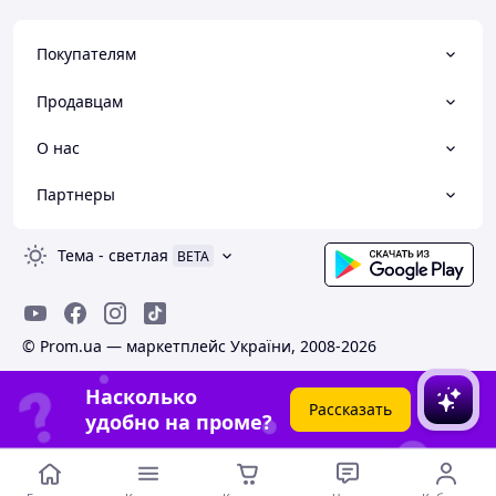
Покупателям
Продавцам
О нас
Партнеры
Тема
-
светлая
BETA
© Prom.ua — маркетплейс України, 2008-2026
Насколько
Рассказать
удобно на проме?