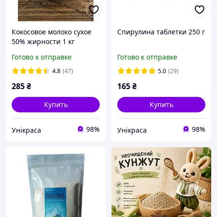
Кокосовое молоко сухое
Спирулина таблетки 250 г
50% жирности 1 кг
Готово к отправке
Готово к отправке
4.8
(47)
5.0
(29)
285
₴
165
₴
Купить
Купить
98%
98%
Унікраса
Унікраса