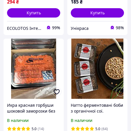
294
₴
185
₴
Купить
Купить
99%
98%
ECOLOTOS Інтернет-магазин натуральних продуктів харчування
Унікраса
Икра красная горбуши
Натто ферментовані боби
шоковой заморозки без
з органічної сої.
консервантов Silver
Українське виробництво
В наличии
В наличии
Bay,США, 500 г
5.0
(14)
5.0
(64)