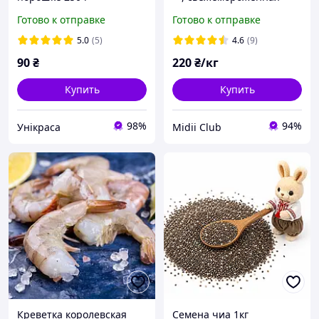
Готово к отправке
Готово к отправке
5.0
(5)
4.6
(9)
90
₴
220
₴/кг
Купить
Купить
98%
94%
Унікраса
Midii Club
Креветка королевская
Семена чиа 1кг