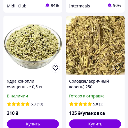
94%
90%
Midii Club
Intermeals
Ядра конопли
Солодка(лакричный
очищенные 0,5 кг
корень) 250 г
В наличии
Готово к отправке
5.0
(13)
5.0
(3)
310
₴
125
₴/упаковка
Купить
Купить