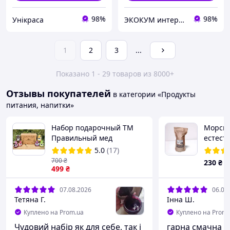
98%
98%
Унікраса
ЭКОКУМ интернет магазин
1
2
3
...
Показано 1 - 29 товаров из 8000+
Отзывы покупателей
в категории «Продукты
питания, напитки»
Набор подарочный ТМ
Морска
Правильный мед
естест
«Медовые десерты»
(Ламин
5.0
(17)
Premium
700
₴
230
₴
499
₴
07.08.2026
06.08
Тетяна Г.
Інна Ш.
+
1
Куплено на Prom.ua
Куплено на Prom.
Чудовий набір як для себе, так і
гарна смачна к