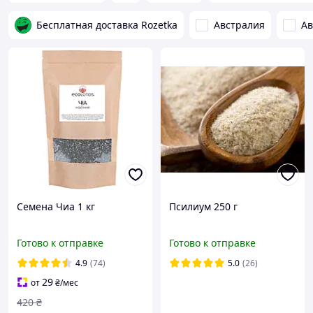
Бесплатная доставка Rozetka
Австралия
Ав
Семена Чиа 1 кг
Псилиум 250 г
Готово к отправке
Готово к отправке
4.9
(74)
5.0
(26)
29
от
₴
/мес
420
₴