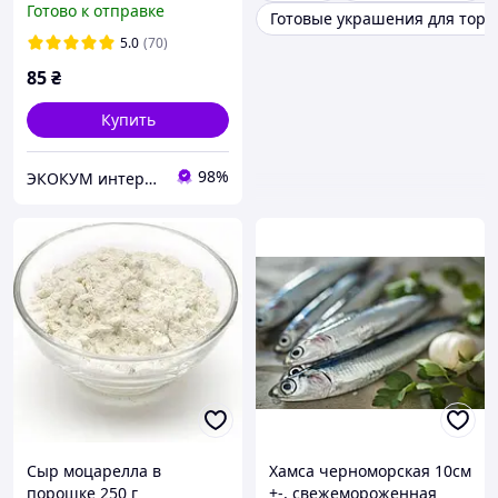
Готово к отправке
Готовые украшения для торт
5.0
(70)
85
₴
Купить
98%
ЭКОКУМ интернет магазин
Сыр моцарелла в
Хамса черноморская 10см
порошке 250 г
+-, свежемороженная