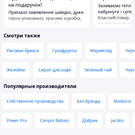
на подарунок!
Заливаємо тепло
набухнути і супе
Приїхало замовлення швидко, дуже
Класний товар, д
гарно упаковано, красива коробка,
Це справжня кор
листівка. Мед смачний, гарної
магазинного під
консистенції (хоч і їхало в жару),
Смотри также
глутамата натрію
зручні баночки. Ціна дуже приємна
за таку якість і уважність до
Преимущества
деталей. Дякую продавцеві за
ціна, якість
Рисовая бумага
Сухофрукты
Мармелад
Чер
чудовий товар!
Недостатки
Преимущества
немає
Смачно, гарна упаковка
Желейки
Сироп для кофе
Зеленый чай
Чер
Недостатки
Шкода тих, в кого алергія, і не
Популярные производители
зможе скуштувати :)
Собственное производство
Без бренда
Modecor
Power Pro
Canpol Babies
Добрик
Jacobs