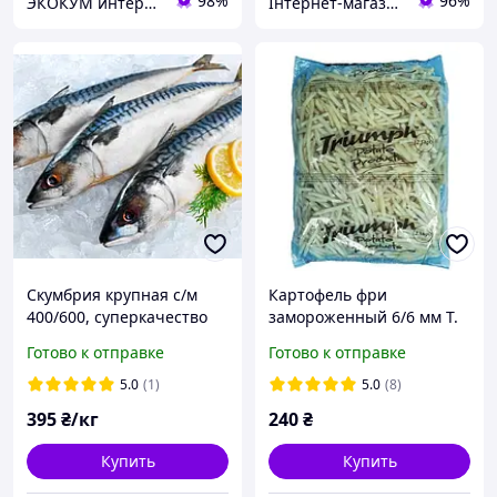
98%
96%
ЭКОКУМ интернет магазин
Інтернет-магазин BioClub
Скумбрия крупная с/м
Картофель фри
400/600, суперкачество
замороженный 6/6 мм T.
M Triumph 2,5 кг
Готово к отправке
Готово к отправке
5.0
(1)
5.0
(8)
395
₴/кг
240
₴
Купить
Купить