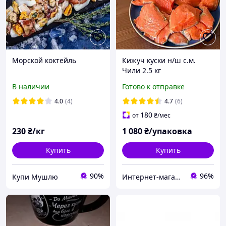
Морской коктейль
Кижуч куски н/ш с.м.
Чили 2.5 кг
В наличии
Готово к отправке
4.0
(4)
4.7
(6)
180
от
₴
/мес
230
₴/кг
1 080
₴/упаковка
Купить
Купить
90%
96%
Купи Мушлю
Интернет-магазин икра-морепродукты.