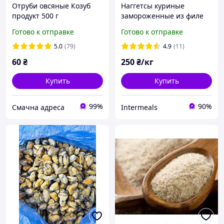
Отруби овсяные Козуб
Наггетсы куриные
продукт 500 г
замороженные из филе
ТМ Легко 1 кг
Готово к отправке
Готово к отправке
5.0
(79)
4.9
(11)
60
₴
250
₴/кг
Купить
Купить
99%
90%
Смачна адреса
Intermeals