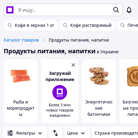
Кофе в зернах 1 кг
Кофе растворимый
Печ
Каталог товаров
Продукты питания, напитки
Продукты питания, напитки
в Украине
Загружай
приложение
Рыба и
Энергетичес
Безглю
Более 3 млн
морепродукт
кие
ые про
новых товаров
ы
батончики
пита
ежедневно
Фильтры
Цена
Страна производит