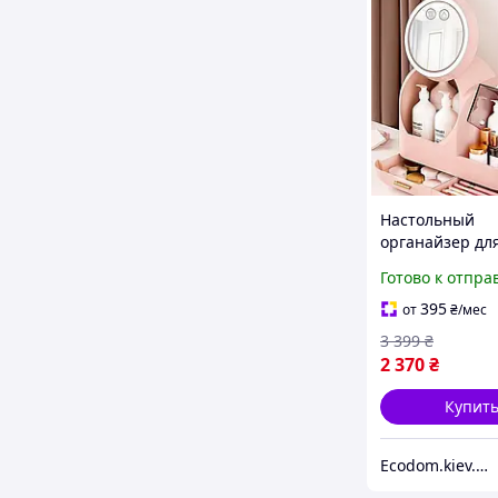
Настольный
органайзер дл
косметики Airg
Готово к отпра
зеркалом, LED 
обдувом
395
от
₴
/мес
3 399
₴
2 370
₴
Купит
Еcodom.kiev.ua Интеренет-магазин