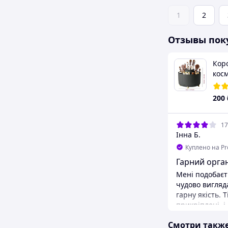
1
2
Отзывы пок
Футляр для теней и румян
Кор
Artdeco Beauty Box
косм
Quattro 5140
36 ш
5.0
(1)
390
₴
200
19.07.2026
17
Ольга Ч.
Інна Б.
+
1
Куплено на Prom.ua
Куплено на P
Чудово
Гарний орга
Гарна якість, тіні стали прекрасно.
Мені подобаєт
Замочок працює гарно. Попередній
чудово вигляда
футляр відслужив більше 10 років і
гарну якість. 
різниці в якості пластику і замочку
прикріплені, і
я не бачу. Швидко відправили,
відпадають. То
Смотри такж
гарно було упаковане.
потрібно прик