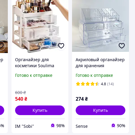
ер
Органайзер для
Акриловый органайзер
косметики Soulima
для хранения
19357
косметики и
Готово к отправке
Готово к отправке
бижутерии на 4 яруса
(MA-61) SN27
4.8
(14)
600
₴
540
₴
274
₴
Купить
Купить
6%
98%
90%
ІМ "Sobi"
Sense