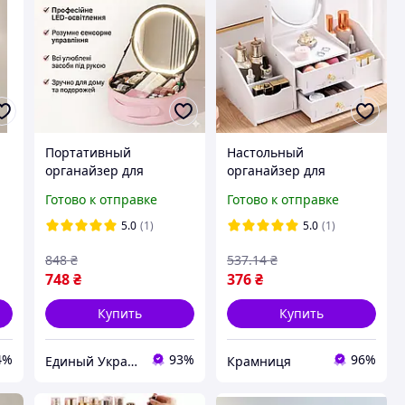
Портативный
Настольный
органайзер для
органайзер для
косметики с LED XL-
косметики с зеркалом,
Готово к отправке
Готово к отправке
1643 зеркалом и
40х34,5х20см, Белый /
сенсорной подсветкой
Подставка для
5.0
(1)
5.0
(1)
ая
Beauty Travel Case
косметики /
848
₴
537
.14
₴
Органайзер для
748
₴
376
₴
косметики
Купить
Купить
4%
93%
96%
Единый Украинский
Крамниця