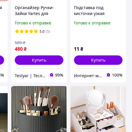
я
Органайзер Ручки-
Подставка под
Зайки Yartes для
кисточки узкая
хранения косметики
пластиковая,
Готово к отправке
Готово к отправке
пластиковый
прозрачная
27,5х12х15,5 см белый
5.0
(5)
589
₴
480
₴
11
₴
Купить
Купить
8%
99%
100%
Teslyar | Тесляр | Всё для дома | Подарки | Опт
Интернет-магазин ZakharenkoStudio