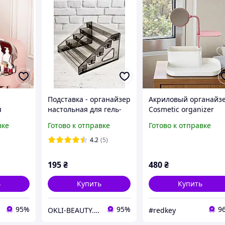
Подставка - органайзер
Акриловый органайз
я
настольная для гель-
Cosmetic organizer
low Pro с
лаков/помад/косметики
7009 для косметики с
вке
Готово к отправке
Готово к отправке
и
на 5 полочек
зеркалом
пластиковая (черная)
4.2
(5)
195
₴
480
₴
ь
Купить
Купить
95%
95%
9
OKLI-BEAUTY. Продукция для мастеров маникюра и бровистов.
#redkey