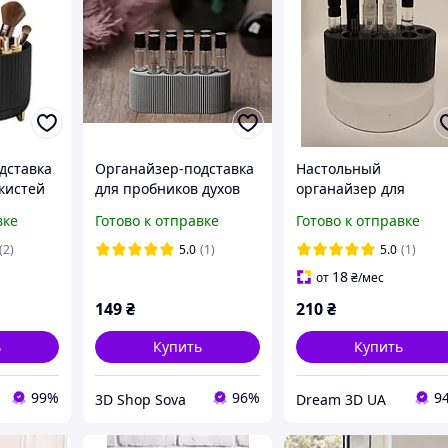
дставка
Органайзер-подставка
Настольный
кистей
для пробников духов
органайзер для
на 10 ячеек на 2-3 мл.
хранения
вке
Готово к отправке
Готово к отправке
 Черный
(9х3.5х3.5 см), серый
парфюмерных
тестеров в ванную
(2)
5.0
(1)
5.0
(1)
Подставка пластиков
18
от
₴
/мес
на 10 штук тестеров
149
₴
210
₴
для духов
ь
Купить
Купить
99%
96%
9
3D Shop Sova
Dream 3D UA