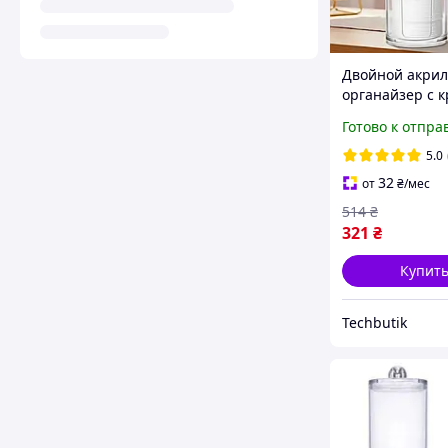
Двойной акри
органайзер с 
для ватных дис
Готово к отпра
палочек проз
Purlov
5.0
32
от
₴
/мес
514
₴
321
₴
Купит
Techbutik