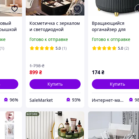
ловый
Косметичка с зеркалом
Вращающийся
крышкой
и светодиодной
органайзер для
ков и
подсветкой. Дорожная
косметики 360° с
вке
Готово к отправке
Готово к отправке
рачный
косметичка органайзер
отделениями, чёрны
с отделениями и лед
бьюти бокс для кисте
(1)
5.0
(1)
5.0
(2)
подсветкой
и аксессуаров
1 798
₴
899
₴
174
₴
ь
Купить
Купить
96%
93%
9
SaleMarket
Интернет-магазин BlackFox