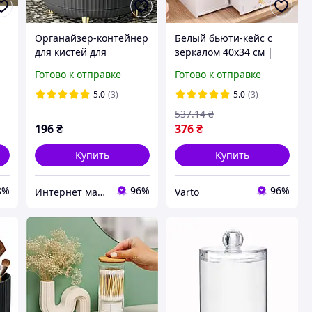
Органайзер-контейнер
Белый бьюти-кейс с
для кистей для
зеркалом 40х34 см |
макияжа
Подставка для
Готово к отправке
Готово к отправке
вращающийся
косметики |
Органайзер для
5.0
(3)
5.0
(3)
хранения косметики
537
.14
₴
196
₴
376
₴
Купить
Купить
8%
96%
96%
Интернет магазин "Нужные покупки"
Varto