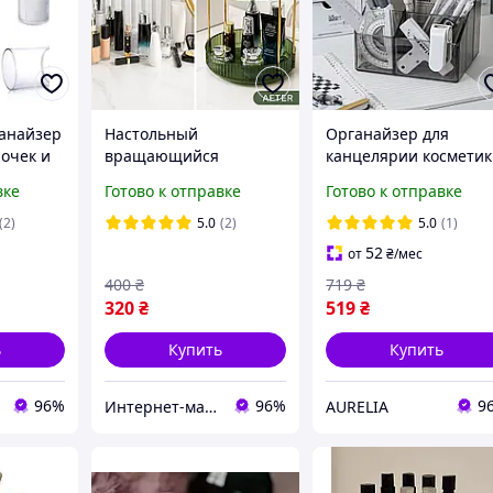
анайзер
Настольный
Органайзер для
лочек и
вращающийся
канцелярии космети
 круглый
органайзер для
акриловый подставка
вке
Готово к отправке
Готово к отправке
ный
косметики 360°, 2
для ручек бокс для
уровня, 32 см. для
карандашей
(2)
5.0
(2)
5.0
(1)
баночек и
фломастеров 5
52
от
₴
/мес
парфюмерии
отделений
400
₴
719
₴
320
₴
519
₴
ь
Купить
Купить
96%
96%
9
Интернет-магазин focus-shop
AURELIA