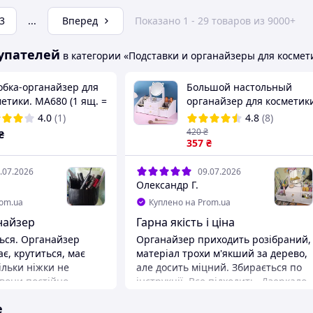
3
...
Вперед
Показано 1 - 29 товаров из 9000+
упателей
в категории «Подставки и органайзеры для космет
обка-органайзер для
Большой настольный
етики. MA680 (1 ящ. =
органайзер для косметик
т.)
с зеркалом и ящиками,
4.0
(1)
4.8
(8)
DIY бокс для макияжа на 
420
₴
₴
секций, белый
357
₴
.07.2026
09.07.2026
Олександр Г.
rom.ua
Куплено на Prom.ua
найзер
Гарна якість і ціна
ься. Органайзер
Органайзер приходить розібраний,
є, крутиться, має
матеріал трохи м'якший за дерево,
Тільки ніжки не
але досить міцний. Збирається по
 вони постійно
інструкції. Все підходить. Дзеркало
му для зручності, їх
кріпиться на два квинтики.
е
леїти самостійно. Це
Преимущества