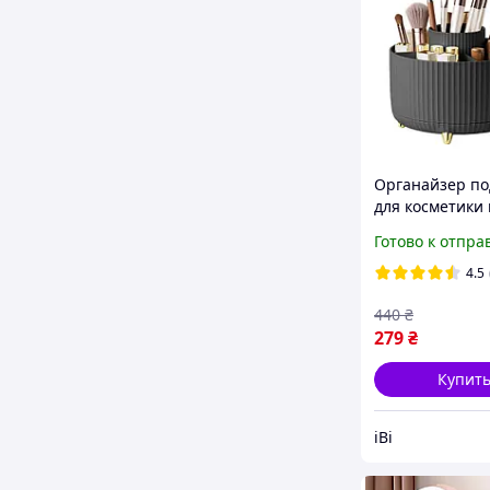
Органайзер по
для косметики 
канцелярии
Готово к отпра
вращающийся
(60935)
4.5
440
₴
279
₴
Купит
іВі