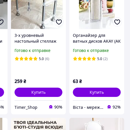
3-х уровневый
Органайзер для
ки
настольный стеллаж
ватных дисков AKAY (AK
Полочка для
505)
Готово к отправке
Готово к отправке
аксессуаров
Органайзер для
5.0
(6)
5.0
(2)
мелочей Подставка для
канцтоваров
259
₴
63
₴
Купить
Купить
6%
90%
92%
Timer_Shop
Віста - мережа будівельно-господарчих маркетів