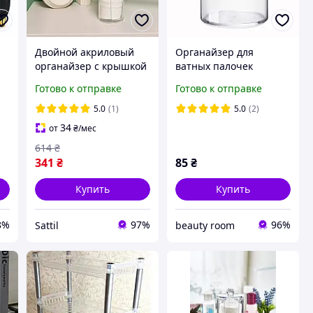
Двойной акриловый
Органайзер для
органайзер с крышкой
ватных палочек
для ватных дисков и
Готово к отправке
Готово к отправке
й
палочек прозрачный 2
й
отделения
5.0
(1)
5.0
(2)
34
от
₴
/мес
614
₴
341
₴
85
₴
Купить
Купить
8%
97%
96%
Sattil
beauty room