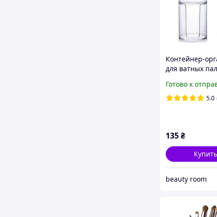
Контейнер-орг
для ватных па
ватных дисков
Готово к отпра
2 в 1, прозрач
5.0
135
₴
Купит
beauty room