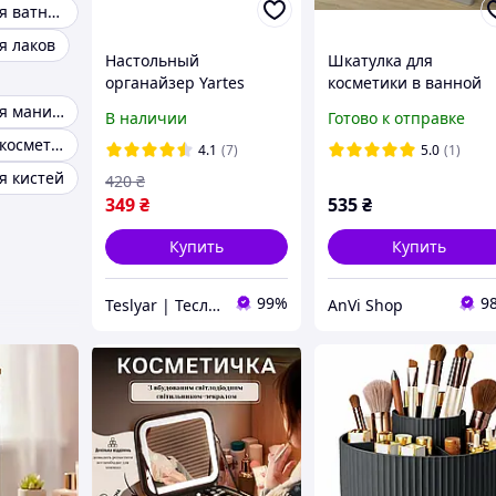
Органайзер для ватных палочек
я лаков
Настольный
Шкатулка для
органайзер Yartes
косметики в ванной
подставка для
комнате
Органайзер для маникюра
В наличии
Готово к отправке
украшений и
Подставки для косметики
косметики с
4.1
(7)
5.0
(1)
выдвижными ящиками
я кистей
420
₴
26,6х16х11 см Белый
349
₴
535
₴
Купить
Купить
99%
9
Teslyar | Тесляр | Всё для дома | Подарки | Опт
AnVi Shop