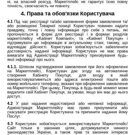
ні, на власний розсуд. Маркетплейс не гарантує їхню повну
точність, своєчасність чи повноту.
4. Права та обов'язки Користувача
4.1
Під час реєстрації та/або заповнення форми замовлення та/
або розміщенні Товарної позиції Користувач повинен надати
правдиву, точну і повну інформацію про себе з питань, які
пропонуються в формі для реєстрації і в формах розділів
маркетплейсу «Кабінет Компанії», та «Кабінет Покупця» і
підтримувати цю інформацію в актуальному стані, такому, що
відповідає дійсності. Користувач зобов'язується забезпечити
достовірність наданої інформації. Користувач не має права
вимагати від Адміністрації Маркетплейсу приховування будь-
якої інформації про нього.
4.1.1.
Шляхом підтвердження замовлення при його оформленні
на Маркетплейсі, Користувач дає згоду на автоматичне
створення Кабінету Покупця, для входу в який
використовуватиметься або адреса електронної пошти або
номер мобільного телефону, вказані при оформленні замовлення
на Маркетплейсі. При цьому, Покупець в будь-який момент може
видалити свій Кабінет Покупця, за умови, якщо він має до нього
доступ.
4.2
У разі надання недостовірної або неповної інформації,
Адміністрація Маркетплейсу має право призупинити або
скасувати реєстрацію Користувача та припинити надання йому
Послуг.
4.3
Користувач зобов'язується використовувати Маркетплейс/
Сайт тільки в законних цілях, дотримуватися чинного
законодавства України, а також прав та законних інтересів