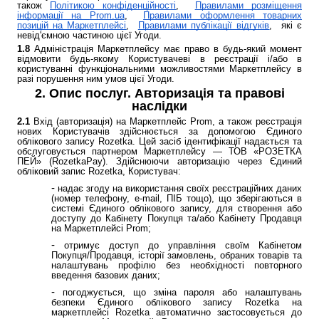
також
Політикою конфіденційності
,
Правилами розміщення
інформації на
Prom.ua
,
Правилами оформлення товарних
позицій на Маркетплейсі
,
Правилами публікації відгуків
, які є
невід'ємною частиною цієї Угоди.
1.8
Адміністрація Маркетплейсу має право в будь-який момент
відмовити будь-якому Користувачеві в реєстрації і/або в
користуванні функціональними можливостями Маркетплейсу в
разі порушення ним умов цієї Угоди.
2. Опис послуг. Авторизація та правові
наслідки
2.1
Вхід (авторизація) на Маркетплейс Prom, а також реєстрація
нових Користувачів здійснюється за допомогою Єдиного
облікового запису Rozetka. Цей засіб ідентифікації надається та
обслуговується партнером Маркетплейсу — ТОВ «РОЗЕТКА
ПЕЙ» (RozetkaPay). Здійснюючи авторизацію через Єдиний
обліковий запис Rozetka, Користувач:
надає згоду на використання своїх реєстраційних даних
(номер телефону, e-mail, ПІБ тощо), що зберігаються в
системі Єдиного облікового запису, для створення або
доступу до Кабінету Покупця та/або Кабінету Продавця
на Маркетплейсі Prom;
отримує доступ до управління своїм Кабінетом
Покупця/Продавця, історії замовлень, обраних товарів та
налаштувань профілю без необхідності повторного
введення базових даних;
погоджується, що зміна пароля або налаштувань
безпеки Єдиного облікового запису Rozetka на
маркетплейсі Rozetka автоматично застосовується до