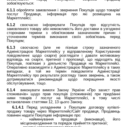
зобов'язуються:
6.1.1
обробляти замовлення і звернення Покупців щодо товарів/
послуг Продавця, інформація про які розміщена на
Маркетплейсі;
6.1.2
своєчасно інформувати Покупців про відсутність
замовленого товару або неможливість його доставки в узгоджені
сторонами терміни з обов'язковим зазначенням причин і
уточненням термінів виконання своїх зобов'язань перед
Покупцем;
6.1.3
своєчасно (але не пізніше строку зазначеного
Адміністрацією Маркетплейсу у відправленому Користувачеві
повідомленні щодо скарги) розглядати і давати мотивовану
відповідь на скарги, претензії і пропозиції, що надходять від
Покупців, пов'язані з діяльністю Продавця на Маркетплейсі.
Оперативно взаємодіяти з Адміністрацією Маркетплейсу в таких
випадках, в той же термін повідомляти Адміністрації
Маркетплейсу про результати розгляду таких звернень, а також
дотримуватися рекомендацій щодо покращення якості
обслуговування, тощо.
6.1.4
виконувати вимоги Закону України «Про захист прав
споживачів» щодо прав покупців (споживачів) при придбанні
ними товарів / послуг на Маркетплейсі, в тому числі
встановлених статтями 12, 13 цього Закону.
6.1.4.1
Перед укладенням з Покупцем договору купівлі-
продажу товару через Маркетплейс/Сайт продавця, Продавець
повинен надати Покупцеві інформацію про:
найменування продавця (виконавця), його
місцезнаходження та порядок прийняття претензії;