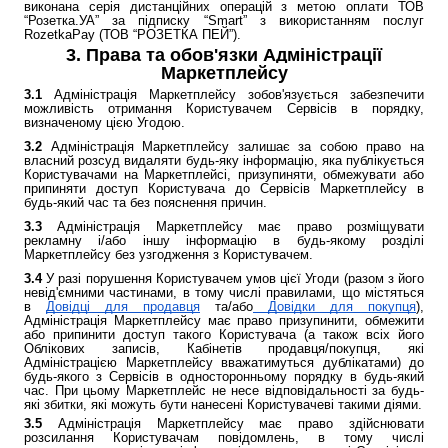
виконана серія дистанційних операцій з метою оплати ТОВ
“Розетка.УА” за підписку “Smart” з використанням послуг
RozetkaPay (ТОВ “РОЗЕТКА ПЕЙ”).
3. Права та обов'язки Адміністрації
Маркетплейсу
3.1
Адміністрація Маркетплейсу зобов'язується забезпечити
можливість отримання Користувачем Сервісів в порядку,
визначеному цією Угодою.
3.2
Адміністрація Маркетплейсу залишає за собою право на
власний розсуд видаляти будь-яку інформацію, яка публікується
Користувачами на Маркетплейсі, призупиняти, обмежувати або
припиняти доступ Користувача до Сервісів Маркетплейсу в
будь-який час та без пояснення причин.
3.3
Адміністрація Маркетплейсу має право розміщувати
рекламну і/або іншу інформацію в будь-якому розділі
Маркетплейсу без узгодження з Користувачем.
3.4
У разі порушення Користувачем умов цієї Угоди (разом з його
невід'ємними частинами, в тому числі правилами, що містяться
в
Довідці для продавця
та/або
Довідки для покупця
),
Адміністрація Маркетплейсу має право призупинити, обмежити
або припинити доступ такого Користувача (а також всіх його
Облікових записів, Кабінетів продавця/покупця, які
Адміністрацією Маркетплейсу вважатимуться дублікатами) до
будь-якого з Сервісів в односторонньому порядку в будь-який
час. При цьому Маркетплейс не несе відповідальності за будь-
які збитки, які можуть бути нанесені Користувачеві такими діями.
3.5
Адміністрація Маркетплейсу має право здійснювати
розсилання Користувачам повідомлень, в тому числі