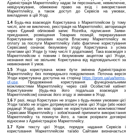
Адміністрація Маркетплейсу надає їм персональне, невиключне,
невідчужуване, обмежене право на вхід і використання
Маркетплейсу, а також доступ до Сервісів на умовах,
викладених в цій Угоді.
1.4
Будь-яка взаємодія Користувача з Маркетплейсом (у тому
числі, але не виключно, реєстрація на Маркетплейсі, авторизація
через Єдиний обліковий запис Rozetka, підписання Заяви-
приєднання, розміщення Товарних позицій, перерахування
Користувачем грошових коштів Власнику Маркетплейсу як
оплату за послуги Маркетплейсу і/або фактичне користування
Сервісами) означає безумовну згоду Користувача з усіма
пунктами цієї Угоди (у тому числі її додатками). Така взаємодія з
Маркетплейсом є повним і безумовним акцептом цієї Угоди,
незнання якої не звільняє Користувача від відповідальності за
невиконання її умов.
1.5
Угода користувача може бути змінена Адміністрацією
Маркетплейсу без попереднього повідомлення. Поточна версія
Угоди користувача доступна на сторінці
https://prom.ua/ua/terms-
of-use
. Продовження користування функціональними
можливостями Маркетплейсу через свій Особистий кабінет
Користувачем (будь-яка його подальша взаємодія з
Маркетплейсом) означає його згоду зі змінами в Угоді.
1.6
У разі, якщо Користувач не згоден з будь-якими умовами цієї
Угоди та/або не згоден дотримуватися умов цієї Угоди (або нової
редакції Угоди), він має право не користуватися можливостями/
Сервісами Маркетплейсу і зобов'язаний припинити використання
Маркетплейсу та покинути його, а також розірвати договірні
відносини з Адміністрацією Маркетплейсу.
1.7
Крім тексту цієї Угоди, порядок надання Сервісів і
користування Маркетплейсом та/або Сайтами визначається