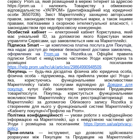
сервісу Prom.ua, який розміщений в мережі Інтернет за адресою
https://prom.ua і належить Товариству з обмеженою
відповідальністю «УАПРОМ» (ідентифікаційний код юридичної
особи 36507036). Зміст Маркетплейсу захищено авторським
правом, законодавством про торговельні марки, а також іншими
правами, пов'язаними з охороною інтелектуальної власності, і
законодавством про недобросовісну конкуренцію.
Особистий кабінет
— електронний кабінет Користувача, який
має унікальний ID, за допомогою якого Користувач може
управляти Сервісами, що замовляються ним на Маркетплейсі.
Підписка Smart
—
це
комплексна платна послуга для Покупців,
яка надає доступ до переваг безкоштовної доставки замовлень,
оформлених на
Prom.ua
та Rozetka.ua.
Офіційні правила
підписки Smart є невід’ємною частиною Угоди користувача та
розміщені за посиланням
https://help.prom.ua/hc/uk/articles/29864990948509
.
Покупець
— будь-яка дієздатна фізична або юридична особа,
фізична особа - підприємець, яка прийняла умови цієї Угоди і
яка, користуючись функціональними можливостями
Маркетплейсу та/або послугами відповідно до
Довідки для
покупця
, купує і/або замовляє запропоновані Продавцями
товари/послуги. Покупець користується функціональними
можливостями Маркетплейсу після реєстрації/авторизації на
Маркетплейсі за допомогою Облікового запису Rozetka зі
створенням для нього у функціональній системі Маркетплейсу
«Кабінету покупця»/«Профілю на Prom».
Політика конфіденційності
— умови роботи з конфіденційною
інформацією на Маркетплейсі, що є невід'ємною частиною цієї
Угоди і розміщена за посиланням:
https://prom.ua/ua/privacy-
policy
.
Пром-оплата
— інструмент, що дозволяє здійснювати
розрахунки між Покупцем та Продавцем на Маркетплейсі