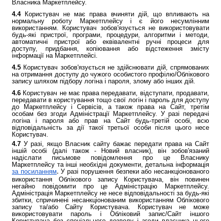
Власника Маркетплейсу.
4.4
Користувач не має права вчиняти дій, що впливають на
нормальну роботу Маркетплейсу і є його несумлінним
використанням. Користувач зобов'язується не використовувати
будь-які пристрої, програми, процедури, алгоритми і методи,
автоматичні пристрої або еквівалентні ручні процеси для
доступу, придбання, копіювання або відстеження змісту
інформації на Маркетплейсі.
4.5
Користувач зобов'язується не здійснювати дій, спрямованих
на отримання доступу до чужого особистого профілю/Облікового
запису шляхом підбору логіна і пароля, злому або інших дій.
4.6
Користувач не має права передавати, відступати, продавати,
передавати в користування тощо свої логін і пароль для доступу
до Маркетплейсу і Сервісів, а також права на Сайт, третім
особам без згоди Адміністрації Маркетплейсу. У разі передачі
логіна і пароля або прав на Сайт будь-третій особі, всю
відповідальність за дії такої третьої особи після цього несе
Користувач.
4.7
У разі, якщо Власник сайту бажає передати права на Сайт
іншій особі (далі також - Новий власник), він зобов'язаний
надіслати письмове повідомлення про це Власнику
Маркетплейсу та інші необхідні документи, детальна інформація
за посиланням
У разі порушення безпеки або несанкціонованого
.
використання Облікового запису Користувача, він повинен
негайно повідомити про це Адміністрацію Маркетплейсу.
Адміністрація Маркетплейсу не несе відповідальності за будь-які
збитки, спричинені несанкціонованим використанням Облікового
запису та/або Сайту Користувача. Користувач не може
використовувати пароль і Обліковий запис/Сайт іншого
Користувача без спеціального дозволу і згоди власника цього