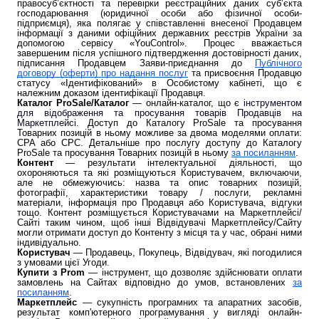
правосуб’єктності та перевірки реєстраційних даних суб’єкта
господарювання (юридичної особи або фізичної особи-
підприємця), яка полягає у співставленні внесеної Продавцем
інформації з даними офіційних державних реєстрів України за
допомогою сервісу «YouControl». Процес вважається
завершеним після успішного підтвердження достовірності даних,
підписання Продавцем Заяви-приєднання до
Публічного
договору (оферти) про надання послуг
та присвоєння Продавцю
статусу «Ідентифікований» в Особистому кабінеті, що є
належним доказом ідентифікації Продавця.
Каталог ProSale/Каталог
—
онлайн-каталог, що є
інструментом
для відображення та просування товарів Продавців на
Маркетплейсі.
Доступ до
Каталогу ProSale
та просування
Товарних позицій в ньому можливе за двома моделями оплати:
CPA або CPC.
Детальніше про послугу доступу до
Каталогу
ProSale та просування Товарних позицій в ньому
за посиланням
.
Контент
— результати інтелектуальної діяльності, що
охороняються та які розміщуються Користувачем, включаючи,
але не обмежуючись: назва та опис товарних позицій,
фотографії, характеристики товару / послуги, рекламні
матеріали, інформація про Продавця або Користувача, відгуки
тощо. Контент розміщується Користувачами на Маркетплейсі/
Сайті таким чином, щоб інші Відвідувачі Маркетплейсу/Сайту
могли отримати доступ до Контенту з місця та у час, обрані ними
індивідуально.
Користувач
— Продавець, Покупець, Відвідувач, які погодилися
з умовами цієї Угоди.
Купити з Prom
— інструмент, що дозволяє здійснювати оплати
замовлень на Сайтах відповідно до умов, встановлених
за
посиланням
.
Маркетплейс
— сукупність програмних та апаратних засобів,
результат комп'ютерного програмування у вигляді онлайн-