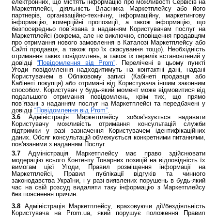
електронних, що містять інформацію про можливості Сервісів на
Маркетплейсі, діяльність Власника Маркетплейсу або його
партнерів, організаційно-технічну, інформаційну, маркетингову
інформацію, комерційні пропозиції, а також інформацію, що
безпосередньо пов`язана з наданням Користувачам послуг на
Маркетплейсі (зокрема, але не виключно, сповіщення продавцям
про отримання нового замовлення в Каталозі Маркетплейсу або
Сайті продавця, а також про їх скасування тощо). Необхідність
отримання таких повідомлень, а також їх перелік встановлений у
довідці
“Повідомлення від Prom”
. Перелічені в цьому пункті
Угоди повідомлення надходитимуть на контактні дані, надані
Користувачем в Обліковому записі (Кабінеті продавця або
Кабінеті покупця) або отримані від Користувача іншим законним
способом. Користувач у будь-який момент може відмовитися від
подальшого отримання повідомлень, крім тих, що прямо
пов`язані з наданням послуг на Маркетплейсі та передбачені у
довідці
“Повідомлення від Prom”
.
3.6
Адміністрація Маркетплейсу зобов'язується надавати
Користувачу можливість отримання консультацій служби
підтримки у разі зазначення Користувачем ідентифікаційних
даних. Обсяг консультацій обмежується конкретними питаннями,
пов'язаними з наданням Послуг.
3.7
Адміністрація Маркетплейсу має право здійснювати
модерацію всього Контенту Товарних позицій на відповідність їх
вимогам цієї Угоди, Правил розміщення інформації на
Маркетплейсі, Правил публікації відгуків та чинного
законодавства України, і у разі виявлених порушень в будь-який
час на свій розсуд видаляти таку інформацію з Маркетплейсу
без пояснення причин.
3.8
Адміністрація Маркетплейсу, враховуючи дії/бездіяльність
Користувача на Prom.ua, який порушує положення Правил