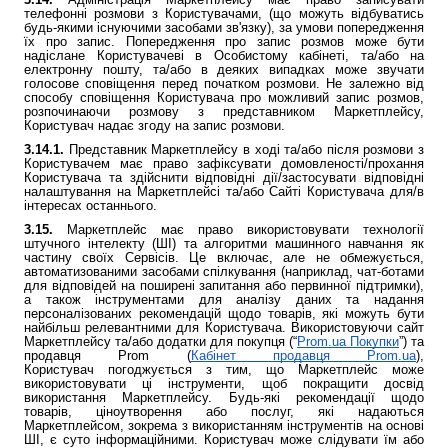
телефонні розмови з Користувачами, (що можуть відбуватись
будь-якими існуючими засобами зв'язку), за умови попередження
їх про запис. Попередження про запис розмов може бути
надіслане Користувачеві в Особистому кабінеті, та/або на
електронну пошту, та/або в деяких випадках може звучати
голосове сповіщення перед початком розмови. Не залежно від
способу сповіщення Користувача про можливий запис розмов,
розпочинаючи розмову з представником Маркетплейсу,
Користувач надає згоду на запис розмови.
3.14.1.
Представник Маркетплейсу в ході та/або після розмови з
Користувачем має право зафіксувати домовленості/прохання
Користувача та здійснити відповідні дії/застосувати відповідні
налаштування на Маркетплейсі та/або Сайті Користувача для/в
інтересах останнього.
3.15.
Маркетплейс має право використовувати технології
штучного інтелекту (ШІ) та алгоритми машинного навчання як
частину своїх Сервісів. Це включає, але не обмежується,
автоматизованими засобами спілкування (наприклад, чат-ботами
для відповідей на поширені запитання або первинної підтримки),
а також інструментами для аналізу даних та надання
персоналізованих рекомендацій щодо товарів, які можуть бути
найбільш релевантними для Користувача. Використовуючи сайт
Маркетплейсу та/або додатки для покупця (“
Prom.ua Покупки
”) та
продавця Prom (
Кабінет
продавця
Prom.ua
),
Користувач
погоджується з тим, що Маркетплейс може
використовувати ці інструменти, щоб покращити досвід
використання Маркетплейсу. Будь-які рекомендації щодо
товарів, ціноутворення або послуг, які надаються
Маркетплейсом, зокрема з використанням інструментів на основі
ШІ, є суто інформаційними. Користувач може слідувати їм або