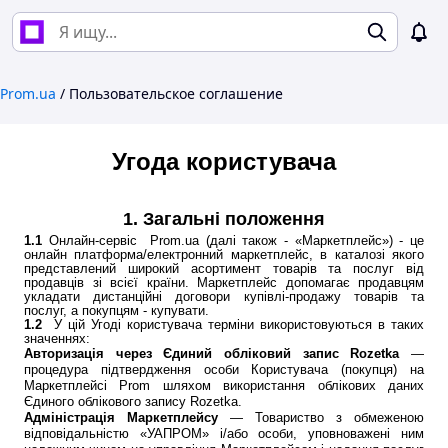
Prom.ua
/
Пользовательское соглашение
Угода користувача
1. Загальні положення
1.1
Онлайн-сервіс Prom.ua (далі також - «Маркетплейс») - це
онлайн платформа/електронний маркетплейс, в каталозі якого
представлений широкий асортимент товарів та послуг від
продавців зі всієї країни. Маркетплейс допомагає продавцям
укладати дистанційні договори купівлі-продажу товарів та
послуг, а покупцям - купувати.
1.2
У цій Угоді користувача терміни використовуються в таких
значеннях:
Авторизація через Єдиний обліковий запис Rozetka
—
процедура підтвердження особи Користувача (покупця) на
Маркетплейсі Prom шляхом використання облікових даних
Єдиного облікового запису Rozetka.
Адміністрація Маркетплейсу
— Товариство з обмеженою
відповідальністю «УАПРОМ» і/або особи, уповноважені ним