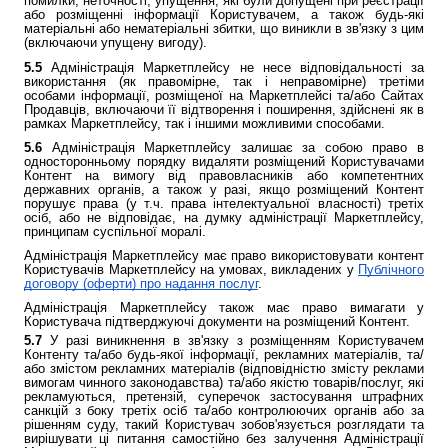
помилки, неточності, упущення, які були допущені при реєстрації
або розміщенні інформації Користувачем, а також будь-які
матеріальні або нематеріальні збитки, що виникли в зв'язку з цим
(включаючи упущену вигоду).
5.5
Адміністрація Маркетплейсу не несе відповідальності за
використання (як правомірне, так і неправомірне) третіми
особами інформації, розміщеної на Маркетплейсі та/або Сайтах
Продавців, включаючи її відтворення і поширення, здійснені як в
рамках Маркетплейсу, так і іншими можливими способами.
5.6
Адміністрація Маркетплейсу залишає за собою право в
односторонньому порядку видаляти розміщений Користувачами
Контент на вимогу від правовласників або компетентних
державних органів, а також у разі, якщо розміщений Контент
порушує права (у т.ч. права інтелектуальної власності) третіх
осіб, або не відповідає, на думку адміністрації Маркетплейсу,
принципам суспільної моралі.
Адміністрація Маркетплейсу має право використовувати контент
Користувачів Маркетплейсу на умовах, викладених у
Публічного
договору (оферти) про надання послуг
.
Адміністрація Маркетплейсу також має право вимагати у
Користувача підтверджуючі документи на розміщений Контент.
5.7
У разі виникнення в зв'язку з розміщенням Користувачем
Контенту та/або будь-якої інформації, рекламних матеріалів, та/
або змістом рекламних матеріалів (відповідністю змісту реклами
вимогам чинного законодавства) та/або якістю товарів/послуг, які
рекламуються, претензій, суперечок застосування штрафних
санкцій з боку третіх осіб та/або контролюючих органів або за
рішенням суду, такий Користувач зобов'язується розглядати та
вирішувати ці питання самостійно без залучення Адміністрації