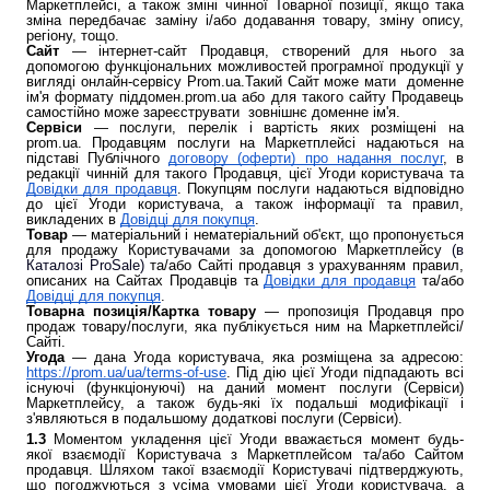
Маркетплейсі, а також зміні чинної Товарної позиції, якщо така
зміна передбачає заміну і/або додавання товару, зміну опису,
регіону, тощо.
Сайт
— інтернет-сайт Продавця, створений для нього за
допомогою функціональних можливостей програмної продукції у
вигляді онлайн-сервісу Prom.ua.Такий Сайт може мати доменне
ім'я формату піддомен.prom.ua або для такого сайту Продавець
самостійно може зареєструвати зовнішнє доменне ім'я.
Сервіси
— послуги, перелік і вартість яких розміщені на
prom.ua. Продавцям послуги на Маркетплейсі надаються на
підставі Публічного
договору (оферти) про надання послуг
, в
редакції чинній для такого Продавця, цієї Угоди користувача та
Довідки для продавця
. Покупцям послуги надаються відповідно
до цієї Угоди користувача, а також інформації та правил,
викладених в
Довідці для покупця
.
Товар
—
матеріальний і нематеріальний об'єкт, що пропонується
для продажу Користувачами за допомогою Маркетплейсу
(в
Каталозі ProSale)
та/або Сайті продавця з урахуванням правил,
описаних на Сайтах Продавців та
Довідки для продавця
та/або
Довідці для покупця
.
Товарна позиція/Картка товару
— пропозиція Продавця про
продаж товару/послуги, яка публікується ним на Маркетплейсі/
Сайті.
Угода
— дана Угода користувача, яка розміщена за адресою:
https://prom.ua/ua/terms-of-use
. Під дію цієї Угоди підпадають всі
існуючі (функціонуючі) на даний момент послуги (Сервіси)
Маркетплейсу, а також будь-які їх подальші модифікації і
з'являються в подальшому додаткові послуги (Сервіси).
1.3
Моментом укладення цієї Угоди вважається момент будь-
якої взаємодії Користувача з Маркетплейсом та/або Сайтом
продавця. Шляхом такої взаємодії Користувачі підтверджують,
що погоджуються з усіма умовами цієї Угоди користувача, а