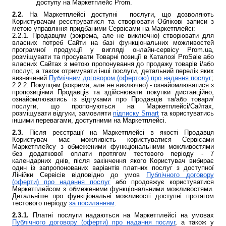
доступу на Маркетплейс Prom.
2.2.
На Маркетплейсі доступні послуги, що дозволяють
Користувачам реєструватися та створювати Облікові записи з
метою управління придбаними Сервісами на Маркетплейсі:
2.2.1. Продавцям (зокрема, але не виключно) створювати для
власних потреб Сайти на базі функціональних можливостей
програмної продукції у вигляді онлайн-сервісу Prom.ua,
розміщувати та просувати Товарні позиції в Каталозі ProSale або
власних Сайтах з метою пропонування до продажу товарів і/або
послуг, а також отримувати інші послуги, детальний перелік яких
визначений
Публічним договором (офертою) про надання послуг
;
2.2.2. Покупцям (зокрема, але не виключно) - ознайомлюватися з
пропозиціями Продавців та здійснювати покупки дистанційно,
ознайомлюватись із відгуками про Продавців та/або товари/
послуги, що пропонуються на Маркетплейсі/Сайтах,
розміщувати відгуки, замовляти
підписку Smart
та користуватись
іншими перевагами, доступними на Маркетплейсі.
2.3.
Після реєстрації на Маркетплейсі в якості Продавця
Користувач має можливість користуватися Сервісами
Маркетплейсу з обмеженими функціональними можливостями
без додаткової оплати протягом тестового періоду - 7
календарних днів, після закінчення якого Користувач вибирає
один із запропонованих варіантів платних послуг з доступної
Лінійки Сервісів відповідно до умов
Публічного договору
(оферти) про надання послуг
або продовжує користуватися
Маркетплейсом з обмеженими функціональними можливостями.
Детальніше про функціональні можливості доступні протягом
тестового періоду
за посиланням
.
2.3.1.
Платні послуги надаються на Маркетплейсі на умовах
Публічного договору (оферти) про надання послуг
,
а також у