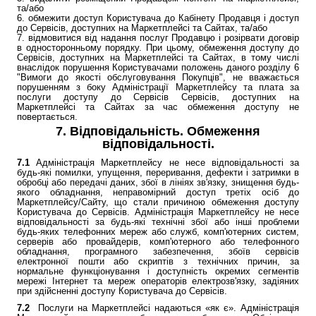
та/або
6. обмежити доступ Користувача до Кабінету Продавця і доступ
до Сервісів, доступних на Маркетплейсі та Сайтах, та/або
7. відмовитися від надання послуг Продавцю і розірвати договір
в односторонньому порядку. При цьому, обмеження доступу до
Сервісів, доступних на Маркетплейсі та Сайтах, в тому числі
внаслідок порушення Користувачами положень даного розділу 6
"Вимоги до якості обслуговування Покупців", не вважається
порушенням з боку Адміністрації Маркетплейсу та плата за
послуги доступу до Сервісів Сервісів, доступних на
Маркетплейсі та Сайтах за час обмеження доступу не
повертається.
7. Відповідальність. Обмеження
відповідальності.
7.1
Адміністрація Маркетплейсу не несе відповідальності за
будь-які помилки, упущення, переривання, дефекти і затримки в
обробці або передачі даних, збої в лініях зв'язку, знищення будь-
якого обладнання, неправомірний доступ третіх осіб до
Маркетплейсу/Сайту, що стали причиною обмеження доступу
Користувача до Сервісів. Адміністрація Маркетплейсу не несе
відповідальності за будь-які технічні збої або інші проблеми
будь-яких телефонних мереж або служб, комп'ютерних систем,
серверів або провайдерів, комп'ютерного або телефонного
обладнання, програмного забезпечення, збоїв сервісів
електронної пошти або скриптів з технічних причин, за
нормальне функціонування і доступність окремих сегментів
мережі Інтернет та мереж операторів електрозв'язку, задіяних
при здійсненні доступу Користувача до Сервісів.
7.2
Послуги на Маркетплейсі надаються «як є». Адміністрація