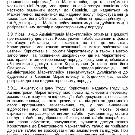
розміщення інформації на Маркетплейсі, що є невід'ємною
частиною цієї Угоди, має право на свій розсуд повністю або
частково обмежити доступ до Сервісів, що надаються на
Маркетплейсі, відмовитися від надання послуг Користувачеві (а
також всіх його Облікових записів, Кабінетів продавця/покупця,
які Адміністрацією Маркетплейсу вважатимуться дублікатами) і
розірвати з ним договір в односторонньому порядку.
3.9
У разі, якщо Адміністрація Маркетплейсу отримає відомості
про незаконну діяльність Користувачів та/або встановить факти
чи з’ясує обставини, які вказують на те, що діяльність
Користувачів має ознаки незаконної, з метою забезпечення
безпеки Користувачів і роботи Маркетплейсу, а також з метою
запобігання та припинення шахрайських дій на Маркетплейсі,
має право в односторонньому порядку призупинити, обмежити
або зупинити доступ такого Користувача (а також всіх його
Облікових записів, Кабінетів продавця/покупця, які
Адміністрацією Маркетплейсу вважатимуться дублікатами) до
будь-якого із Сервісів Маркетплейсу в будь-який час та/або
розірвати договір в односторонньому порядку.
3.9.1.
Акцептуючи дану Угоду, Користувачі надають згоду, що
Адміністрація Маркетплейсу має право здійснювати перевірку
замовлень в тому числі інформації та/або документів, пов’язаних
із замовленнями, а також розсилок та відгуків за допомогою
свого програмного забезпечення, та, у разі виявлення
відомостей або встановлення фактів, що мають ознаки
отримання неправомірної вигоди та/або ухилення від сплати
послуг та/або недобросовісної конкуренції та/або шахрайства,
має право обмежити, призупинити, зупинити доступ такого
Користувача до Електронного маркетплейсу та/або не приймати
до уваги та/або не враховувати такі замовлення та відгуки. При
цьому факт порушення або виявлення відомостей вважається