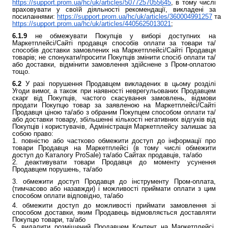
https://support.prom.ua/hc/uk/articles/5077257055645
, в тому числі
враховувати у своїй діяльності рекомендації, викладені за
посиланнями:
https://support.prom.ua/hc/uk/articles/360004991257
та
https://support.prom.ua/hc/uk/articles/4405625013021
;
6.1.9
не обмежувати Покупців у виборі доступних на
Маркетплейсі/Сайті продавця способів оплати за товари та/
способів доставки замовлених на Маркетплейсі/Сайті Продавця
товарів; не спонукати/просити Покупців змінити спосіб оплати та/
або доставки, відмінити замовлення здійснене з Пром-оплатою
тощо.
6.2
У разі порушення Продавцем викладених в цьому розділі
Угоди вимог, а також при наявності неврегульованих Продавцем
скарг від Покупців, частого скасування замовлень, відмови
продати Покупцю товар за заявленою на Маркетплейсі/Сайті
Продавця ціною та/або з обраним Покупцем способом оплати та/
або доставки товару, збільшенні кількості негативних відгуків від
Покупців і користувачів, Адміністрація Маркетплейсу залишає за
собою право:
1. повністю або частково обмежити доступ до інформації про
товари Продавця на Маркетплейсі (в тому числі обмежити
доступ до Каталогу ProSale) та/або Сайтах продавців, та/або
2. деактивувати товари Продавця до моменту усунення
Продавцем порушень, та/або
3. обмежити доступ Продавця до інструменту Пром-оплата,
(тимчасово або назавжди) і можливості приймати оплати з цим
способом оплати відповідно, та/або
4. обмежити доступ до можливості приймати замовлення зі
способом доставки, яким Продавець відмовляється доставляти
Покупцю товари, та/або
5. видалити розміщений Продавцем Контент на Маркетплейсі,