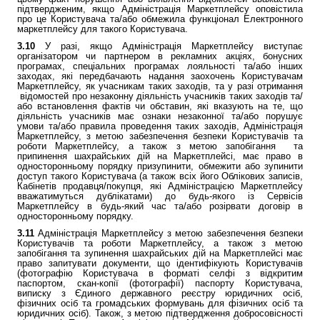
підтвердженим, якщо Адміністрація Маркетплейсу оповістила
про це Користувача та/або обмежила функціонал Електронного
маркетплейсу для такого Користувача.
3.10
У разі, якщо Адміністрація Маркетплейсу виступає
організатором чи партнером в рекламних акціях, бонусних
програмах, спеціальних програмах лояльності та/або інших
заходах, які передбачають надання заохочень Користувачам
Маркетплейсу, як учасникам таких заходів, та у разі отримання
відомостей про незаконну діяльність учасників таких заходів та/
або встановлення фактів чи обставин, які вказують на те, що
діяльність учасників має ознаки незаконної та/або порушує
умови та/або правила проведення таких заходів, Адміністрація
Маркетплейсу, з метою забезпечення безпеки Користувачів та
роботи Маркетплейсу, а також з метою запобігання та
припинення шахрайських дій на Маркетплейсі, має право в
односторонньому порядку призупинити, обмежити або зупинити
доступ такого Користувача (а також всіх його Облікових записів,
Кабінетів продавця/покупця, які Адміністрацією Маркетплейсу
вважатимуться дублікатами) до будь-якого із Сервісів
Маркетплейсу в будь-який час та/або розірвати договір в
односторонньому порядку.
3.11
Адміністрація Маркетплейсу з метою забезпечення безпеки
Користувачів та роботи Маркетплейсу, а також з метою
запобігання та зупинення шахрайських дій на Маркетплейсі має
право запитувати документи, що ідентифікують Користувачів
(фотографію Користувача в форматі селфі з відкритим
паспортом, скан-копії (фотографії) паспорту Користувача,
виписку з Єдиного державного реєстру юридичних осіб,
фізичних осіб та громадських формувань для фізичних осіб та
юридичних осіб). Також, з метою підтвердження добросовісності