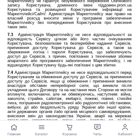
Маркетплейсу не гарантує безумовного збереження Облікового
запису Користувача, доменного імені піддомен.prom.ua
Користувача та розміщеної Користувачем інформації на
Маркетплейсі/Сайті/. Адміністрація Маркетплейсу має право на
власний розсуд вносити зміни у програмне забезпечення
Маркетплейсу без попередження Користувачів про внесення
таких змін.
7.3
Адміністрація Маркетплейсу не несе відповідальності за
відповідність Сервісу цілком або його частин очікуванням
Користувача, безпомилкове та безперебійне надання Сервісів,
припинення доступу Користувача до Сервісів, а також за
збереження логіна і пароля Користувача, що забезпечують
доступ до Сервісів, з причин, пов'язаних з технічними збоями
апаратного або програмного забезпечення Маркетплейсу, і не
відшкодовує Користувачу будь-які пов'язані з цим збитки.
7.4
Адміністрація Маркетплейсу не несе відповідальності перед
Користувачем за обмеження доступу до Сервісів, за припинення
доступу до Сервісів, якщо ці обмеження і припинення виникли
внаслідок обставин непереборної сили, що виникли після
укладення цього Договору та на настання яких Сторони не могли
вплинути, включаючи, але не обмежуючись, наступним: війна,
заколоти, страйки, саботаж, ембарго, пожежі, повені, стихійні
лиха, погіршення радіоелектронної або радіологічної обстановки,
вибухи, дії або бездіяльність уряду України або іншої країни,
акти державних органів і/або органів місцевого самоврядування,
внесення змін до законодавства України, аварії на мережах
загального користування, зміни умов доступу до лінійно-
кабельним засобів зв'язку та інше.
7.5
Адміністрація Маркетплейсу не несе відповідальності перед
Главная
Каталог
Корзина
Чаты
Кабинет
Користувачем або будь-якими третіми особами за будь-які прямі