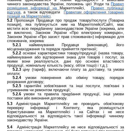
чинного законодавства України, положень цієї Угоди та
Правил
розміщення інформації на
Маркетплейсі,
Правил публікації
відгуків
, а також відповідати
Правилам оформлення товарних
позицій на Маркетплейсі
.
5.2
Пропозиція Продавця про продаж товару/послуги (Товарна
позиція), яка публікується ним на Маркетплейсі/Сайті, має
містити всю передбачену законодавством України (зокрема, але
не виключно, Законом України «Про електронну комерцію»,
Законом України «Про захист прав споживачів») інформацію для
споживачів, зокрема:
5.2.1
найменування Продавця (виконавця), його
місцезнаходження та порядок прийняття претензії;
5.2.2
основні характеристики товару/продукції (назва товару,
найменування або відтворення знака для товарів і послуг, за
якими вони реалізуються, дані про основні властивості
продукції, номінальну кількість (масу, об'єм тощо) і т.д.);
5.2.3
ціну (тариф), включаючи плату за доставку, та умови
оплати;
5.2.4
умови повернення або обміну товару, порядок
розірвання договору;
5.2.5
гарантійні зобов'язання та інші послуги, пов'язані з
утриманням чи ремонтом продукції;
5.2.6
умови та правила придбання продукції, інші умови
поставки або виконання договору.
5.3
Адміністрація Маркетплейсу не проводить обов'язкову
перевірку інформації і Контенту, яка розміщується
Користувачами на Маркетплейсі і на Сайтах і не несе
відповідальності за відповідність такої інформації чинному
законодавству України.
5.4
Адміністрація Маркетплейсу не несе відповідальності за