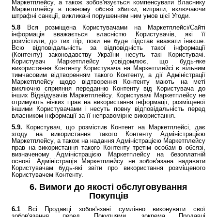
Маркетплейсу, а також зобов'язується компенсувати Власнику
Маркетплейсу в повному обсязі збитки, витрати, включаючи
штрафні санкції, викликані порушенням ним умов цієї Угоди.
5.8
Вся розміщена Користувачами на Маркетплейсі/Сайті
інформація вважається власністю Користувачів, які її
розмістили, до тих пір, поки не буде підстав вважати інакше.
Всю відповідальність за відповідність такої інформації
(Контенту) законодавству України несуть такі Користувачі.
Користувач Маркетплейсу усвідомлює, що будь-яке
використання Контенту Користувача на Маркетплейсі є вільним
тимчасовим відтворенням такого Контенту, а дії Адміністрації
Маркетплейсу щодо відтворення Контенту мають на меті
виключно сприяння переданню Контенту від Користувача до
інших Відвідувачів Маркетплейсу. Користувачі Маркетплейсу не
отримують ніяких прав на використання інформації, розміщеної
іншими Користувачами і несуть повну відповідальність перед
власником інформації за її неправомірне використання.
5.9.
Користувач, що розмістив Контент на Маркетплейсі, дає
згоду на використання такого Контенту Адміністрацією
Маркетплейсу, а також на надання Адміністрацією Маркетплейсу
прав на використання такого Контенту третім особам в обсязі,
визначеному Адміністрацією Маркетплейсу на безоплатній
основі. Адміністрація Маркетплейсу не зобов'язана надавати
Користувачам будь-які звіти про використання розміщеного
Користувачем Контенту.
6. Вимоги до якості обслуговування
Покупців
6.1
Всі Продавці зобов'язані сумлінно виконувати свої
зобов'язання перед Покупцями, зокрема Продавці