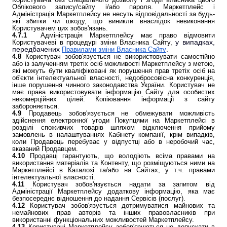
Облікового запису/сайту і/або пароля. Маркетплейс і
Адміністрація Маркетплейсу не несуть відповідальності за будь-
які збитки чи шкоду, що виникли внаслідок невиконання
Користувачем цих зобов'язань.
4.7.1
Адміністрація Маркетплейсу має право відмовити
у випадках,
Користувачеві в процедурі зміни Власника Сайту,
передбачених
.
Правилами зміни Власника Сайту
4.8
Користувач зобов'язується не використовувати самостійно
або із залученням третіх осіб можливості Маркетплейсу з метою,
які можуть бути кваліфіковані як порушення прав третіх осіб на
об'єкти інтелектуальної власності, недобросовісна конкуренція,
інше порушення чинного законодавства України. Користувач не
має права використовувати інформацію Сайту для особистих
некомерційних цілей. Копіювання інформації з сайту
забороняється.
4.9
Продавець зобов'язується не обмежувати можливість
здійснення електронної угоди Покупцями на Маркетплейсі в
розділі споживчих товарів шляхом відключення прийому
замовлень в налаштуваннях Кабінету компанії, крім випадків,
коли Продавець перебуває у відпустці або в неробочий час,
вказаний Продавцем.
4.10
Продавці гарантують, що володіють всіма правами на
використання матеріалів та Контенту, що розміщуються ними на
Маркетплейсі в Каталозі та/або на Сайтах, у т.ч. правами
інтелектуальної власності.
4.11
Користувач зобов'язується надати за запитом від
Адміністрації Маркетплейсу додаткову інформацію, яка має
безпосереднє відношення до надання Сервісів (послуг).
4.12
Користувач зобов'язується дотримуватися майнових та
немайнових прав авторів та інших правовласників при
використанні функціональних можливостей Маркетплейсу.
4.13
Користувачі Маркетплейсу зобов'язуються не допускати в