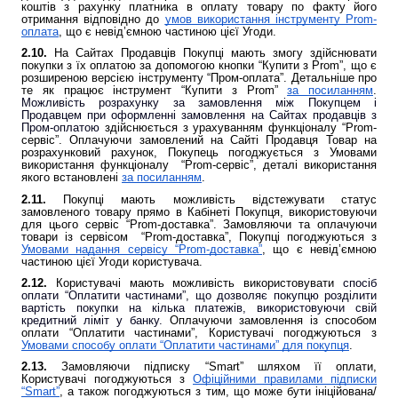
коштів з рахунку платника в оплату товару по факту його
отримання відповідно до
умов використання інструменту Prom-
оплата
, що є невід’ємною частиною цієї Угоди.
2.10.
На Сайтах Продавців Покупці мають змогу здійснювати
покупки з їх оплатою за допомогою кнопки “Купити з Prom”, що є
розширеною версією інструменту “Пром-оплата”. Детальніше про
те як працює інструмент “Купити з Prom”
за посиланням
.
Можливість розрахунку за замовлення між Покупцем і
Продавцем при оформленні замовлення на Сайтах продавців з
Пром-оплатою
здійснюється з урахуванням функціоналу “Prom-
сервіс”. Оплачуючи замовлений на Сайті Продавця Товар на
розрахунковий рахунок, Покупець погоджується з Умовами
використання функціоналу “Prom-сервіс”, деталі використання
якого встановлені
за посиланням
.
2.11.
Покупці мають можливість відстежувати статус
замовленого товару прямо в Кабінеті Покупця, використовуючи
для цього сервіс “Prom-доставка”. Замовляючи та оплачуючи
товари із сервісом “Prom-доставка”, Покупці погоджуються з
Умовами надання сервісу “Prom-доставка”
, що є невід’ємною
частиною цієї Угоди користувача.
2.12.
Користувачі мають можливість використовувати
спосіб
оплати “Оплатити частинами”, що дозволяє покупцю розділити
вартість покупки на кілька платежів, використовуючи свій
кредитний ліміт у банку.
Оплачуючи замовлення із способом
оплати “Оплатити частинами”, Користувачі погоджуються з
Умовами способу оплати “Оплатити частинами” для покупця
.
2.13.
Замовляючи підписку “Smart” шляхом її оплати,
Користувачі погоджуються з
Офіційними правилами підписки
“Smart”
, а також погоджуються з тим, що може бути ініційована/