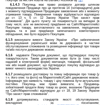
Покупцю за нестачі коштів на Балансі RozetkaPay
тут
.
6.1.4.3
Покупець має право розірвати договір шляхом
повідомлення Продавця про це протягом 14 (чотирнадцяти) днів
з моменту підтвердження Продавцем замовлення або з моменту
отримання товару. Повернення товару відбувається відповідно
до ст. 13 ч. 5 ст. 12 Закону України "Про захист прав
споживачів". Дія цього пункту не поширюється на випадки (в
тому числі, але не виключно) придбання на Сайті/Маркетплейсі
Покупцем товару, виготовленого на замовлення, періодичних
видань та в разі придбання запечатаного комп'ютерного
обладнання, яке було відкрито Покупцем.
6.1.5
виконувати вимоги Закону України «Про забезпечення
функціонування української мови як державної» в частині
обслуговування споживачів та розміщення інформації про товари
та/або послуги державною мовою;
6.1.6
надавати Покупцям документ, що підтверджує покупку
товару/послуги. Таким документом може бути (в тому числі
наданий в електронній формі) квитанція, товарний, фіскальний
чек або інший документ, що підтверджує покупку відповідно до
вимог чинного законодавства України.
6.1.7
розміщувати достовірну та повну інформацію про товар (у
т.ч. його опис та фото) на Маркетплейсі/Сайті державною мовою.
Інформація про наявність товару і ціну повинна бути актуальною
постійно. Покупець має право вимагати, а Продавець
зобов'язаний продати йому товар за ціною, вказаною Продавцем
на Сайті/Маркетплейсі відповідно до ст 18, 19 Закону України
"Про захист прав споживачів".
6.1.8
дотримуватись стандартів якості обслуговування,
викладених за посиланням: