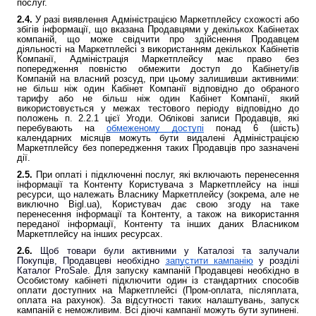
послуг.
2.4.
У разі виявлення Адміністрацією Маркетплейсу схожості або
збігів інформації, що вказана Продавцями у декількох Кабінетах
компаній, що може свідчити про здійснення Продавцем
діяльності на Маркетплейсі з використанням декількох Кабінетів
Компанії, Адміністрація Маркетплейсу має право без
попередження повністю обмежити доступ до Кабінету/ів
Компаній на власний розсуд, при цьому залишивши активними:
не більш ніж один Кабінет Компанії відповідно до обраного
тарифу або не більш ніж один Кабінет Компанії, який
використовується у межах тестового періоду відповідно до
положень п. 2.2.1 цієї Угоди. Облікові записи Продавців, які
перебувають на
обмеженому доступі
понад 6 (шість)
календарних місяців можуть бути видалені Адміністрацією
Маркетплейсу без попередження таких Продавців про зазначені
дії.
2.5.
При оплаті і підключенні послуг, які включають перенесення
інформації та Контенту Користувача з Маркетплейсу на інші
ресурси, що належать Власнику Маркетплейсу (зокрема, але не
виключно Bigl.ua), Користувач дає свою згоду на таке
перенесення інформації та Контенту, а також на використання
переданої інформації, Контенту та інших даних Власником
Маркетплейсу на інших ресурсах.
2.6.
Щоб товари були активними у Каталозі та залучали
Покупців, Продавцеві необхідно
запустити кампанію
у розділі
Каталог ProSale.
Для запуску кампаній Продавцеві необхідно в
Особистому кабінеті підключити один із стандартних способів
оплати доступних на Маркетплейсі (Пром-оплата, післяплата,
оплата на рахунок). За відсутності таких налаштувань, запуск
кампаній є неможливим. Всі діючі кампанії можуть бути зупинені.