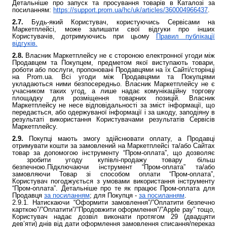
Детальніше про запуск та просування товарів в Каталозі за
посиланням:
https://support.prom.ua/hc/uk/articles/360004966437
.
2.7.
Будь-який Користувач, користуючись Сервісами на
Маркетплейсі, може залишати свої відгуки про інших
Користувачів, дотримуючись при цьому
Правил публікації
відгуків.
2.8.
Власник Маркетплейсу не є стороною електронної угоди між
Продавцем та Покупцем, предметом якої виступають товари,
роботи або послуги, пропоновані Продавцями на їх Сайті/сторінці
на Prom.ua. Всі угоди між Продавцями та Покупцями
укладаються ними безпосередньо. Власник Маркетплейсу не є
учасником таких угод, а лише надає комунікаційну торгову
площадку для розміщення товарних позицій. Власник
Маркетплейсу не несе відповідальності за зміст інформації, що
передається, або одержуваної інформації і за шкоду, заподіяну в
результаті використання Користувачами результатів Сервісів
Маркетплейсу.
2.9.
Покупці мають змогу здійснювати оплату, а Продавці
отримувати кошти за замовлений на Маркетплейсі та/або Сайтах
товар за допомогою інструменту “Пром-оплата”, що дозволяє
зробити угоду купівлі-продажу товару більш
безпечною.Підключаючи інструмент “Пром-оплата” та/або
замовляючи Товар зі способом оплати “Пром-оплата”,
Користувач погоджується з умовами використання інструменту
“Пром-оплата”. Детальніше про те як працює Пром-оплата для
Продавця
за посиланням
; для Покупця -
за посиланням
.
2.9.1. Натискаючи “Оформити замовлення”/”Оплатити безпечно
карткою”/”Оплатити”/”Продовжити оформлення”/”Apple pay” тощо,
Користувач надає дозвіл виконати протягом 29 (двадцяти
дев’яти) днів від дати оформлення замовлення списання/переказ