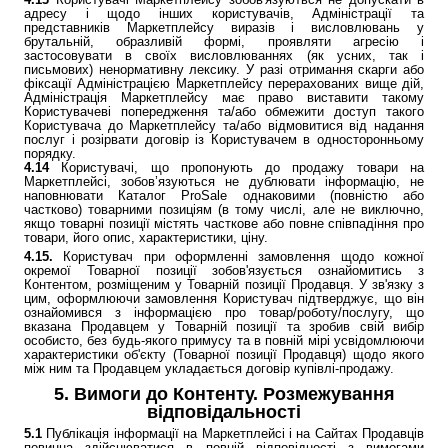
адресу і щодо інших користувачів, Адміністрації та
представників Маркетплейсу виразів і висловлювань у
брутальній, образливій формі, проявляти агресію і
застосовувати в своїх висловлюваннях (як усних, так і
письмових) ненормативну лексику. У разі отримання скарги або
фіксації Адміністрацією Маркетплейсу перерахованих вище дій,
Адміністрація Маркетплейсу має право виставити такому
Користувачеві попередження та/або обмежити доступ такого
Користувача до Маркетплейсу та/або відмовитися від надання
послуг і розірвати договір із Користувачем в односторонньому
порядку.
4.14
​​Користувачі, що пропонують до продажу товари на
Маркетплейсі, зобов’язуються не дублювати інформацію, не
наповнювати Каталог ProSale однаковими (повністю або
частково) товарними позиціям (в тому числі, але не виключно,
якщо товарні позиції містять часткове або повне співпадіння про
товари, його опис, характеристики, ціну.
4.15.
Користувач при оформленні замовлення щодо кожної
окремої Товарної позиції зобов'язується ознайомитись з
Контентом, розміщеним у Товарній позиції Продавця. У зв'язку з
цим, оформлюючи замовлення Користувач підтверджує, що він
ознайомився з інформацією про товар/роботу/послугу, що
вказана Продавцем у Товарній позиції та зробив свій вибір
особисто, без будь-якого примусу та в повній мірі усвідомлюючи
характеристики об'єкту (Товарної позиції Продавця) щодо якого
між ним та Продавцем укладається договір купівлі-продажу.
5. Вимоги до Контенту. Розмежування
відповідальності
5.1
Публікація інформації на Маркетплейсі і на Сайтах Продавців
повинна здійснюватися в повній відповідності з вимогами