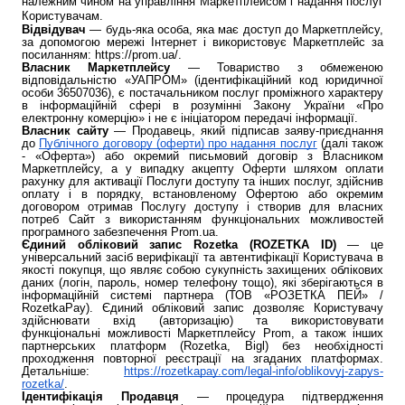
належним чином на управління Маркетплейсом і надання послуг
Користувачам.
Відвідувач
— будь-яка особа, яка має доступ до Маркетплейсу,
за допомогою мережі Інтернет і використовує Маркетплейс за
посиланням: https://prom.ua/.
Власник Маркетплейсу
— Товариство з обмеженою
відповідальністю «УАПРОМ» (ідентифікаційний код юридичної
особи 36507036), є постачальником послуг проміжного характеру
в інформаційній сфері в розумінні Закону України «Про
електронну комерцію» і не є ініціатором передачі інформації.
Власник сайту
— Продавець, який підписав заяву-приєднання
до
Публічного договору (оферти) про надання послуг
(далі також
- «Оферта») або окремий письмовий договір з Власником
Маркетплейсу, а у випадку акцепту Оферти шляхом оплати
рахунку для активації Послуги доступу та інших послуг, здійснив
оплату і в порядку, встановленому Офертою або окремим
договором отримав Послугу доступу і створив для власних
потреб Сайт з використанням функціональних можливостей
програмного забезпечення Prom.ua.
Єдиний обліковий запис Rozetka (ROZETKA ID)
— це
універсальний засіб верифікації та автентифікації Користувача в
якості покупця, що являє собою сукупність захищених облікових
даних (логін, пароль, номер телефону тощо), які зберігаються в
інформаційній системі партнера (ТОВ «РОЗЕТКА ПЕЙ» /
RozetkaPay). Єдиний обліковий запис дозволяє Користувачу
здійснювати вхід (авторизацію) та використовувати
функціональні можливості Маркетплейсу Prom, а також інших
партнерських платформ (Rozetka, Bigl) без необхідності
проходження повторної реєстрації на згаданих платформах.
Детальніше:
https://rozetkapay.com/legal-info/oblikovyj-zapys-
rozetka/
.
Ідентифікація Продавця
— процедура підтвердження