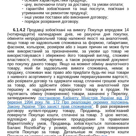
основні характеристики продукції;
ціну, включаючи плату за доставку, та умови оплати;
гарантійні зобов'язання та інші послуги, пов'язані з
утриманням чи ремонтом продукції;
інші умови поставки або виконання договору;
порядок розірвання договору.
6.1.4.2
Продавці зобов'язані на вимогу Покупця впродовж 14
(чотирнадцяти) календарних днів, не рахуючи дня покупки,
обміняти непродовольчий товар належної якості на аналогічний,
якщо товар не задовольнив споживача за формою, габаритами,
фасоном, кольором, розміром або з інших причин не може бути
ним використаний за призначенням, за умови що товар не
використовувався і збережено його товарний вигляд, споживчі
властивості, пломби, ярлики, а також розрахунковий документ
про покупку даного товару. Якщо на момент обміну аналогічного
товару, який би задовольняв вимоги споживача, немає в
продажу, споживач має право або придбати будь-які інші товари
з наявного асортименту з відповідним перерахуванням вартості,
або розірвати договір та одержати назад сплачені грошові кошти
за товар, або здійснити обмін товару на аналогічний при
першому ж надходженні відповідного товару в продаж. Не
підлягають обміну (поверненню) товари, зазначені у Переліку,
затвердженому
постановою Кабінету Міністрів України від 19
березня 1994 року № 172 Про реалізацію окремих положень
Закону України "Про захист прав споживачів"
. В разі розірвання
договору купівлі-продажу товару, Продавець зобов’язаний
повернути Покупцю кошти, сплачені за товар. З цією метою,
відповідно до передбачених процедурами та правилами
Маркетплейсу умов, Продавець зобов’язується поповнювати
Баланс RozetkaPay у розмірі, необхідному для повернення
коштів Покупцю за товар. Детальніше як повернути кошти