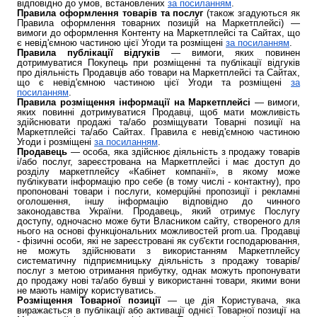
відповідно до умов, встановлених
за посиланням
.
Правила оформлення товарів та послуг
(також згадуються як
Правила оформлення товарних позицій на Маркетплейсі) —
вимоги до оформлення Контенту на Маркетплейсі та Сайтах, що
є невід'ємною частиною цієї Угоди та розміщені
за посиланням
.
Правила публікації відгуків
— вимоги, яких повинен
дотримуватися Покупець при розміщенні та публікації відгуків
про діяльність Продавців або товари на Маркетплейсі та Сайтах,
що є невід'ємною частиною цієї Угоди та розміщені
за
посиланням
.
Правила розміщення інформації на Маркетплейсі
— вимоги,
яких повинні дотримуватися Продавці, щоб мати можливість
здійснювати продажі та/або розміщувати Товарні позиції на
Маркетплейсі та/або Сайтах. Правила є невід'ємною частиною
Угоди і розміщені
за посиланням
.
Продавець
— особа, яка здійснює діяльність з продажу товарів
і/або послуг, зареєстрована на Маркетплейсі і має доступ до
розділу маркетплейсу «Кабінет компанії», в якому може
публікувати інформацію про себе (в тому числі - контактну), про
пропоновані товари і послуги, комерційні пропозиції і рекламні
оголошення, іншу інформацію відповідно до чинного
законодавства України. Продавець, який отримує Послугу
доступу, одночасно може бути Власником сайту, створеного для
нього на основі функціональних можливостей prom.ua. Продавці
- фізичні особи, які не зареєстровані як суб'єкти господарювання,
не можуть здійснювати з використанням Маркетплейсу
систематичну підприємницьку діяльність з продажу товарів/
послуг з метою отримання прибутку, однак можуть пропонувати
до продажу нові та/або бувші у використанні товари, якими вони
не мають наміру користуватись.
Розміщення Товарної позиції
— це дія Користувача, яка
виражається в публікації або активації однієї Товарної позиції на