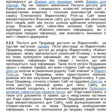
відповідності до
Довідки для продавця
та/або
Довідки для
покупця
.
Під час першого замовлення Послуги доступу для
Користувача може створюватися особистий інтернет-сайт з
використанням апаратних і технічних можливостей онлайн-
сервісу Електронного Маркетплейсу Prom.ua. Сайт може
використовуватися Власником сайту для подання або реалізації
його товарів, робіт або послуг шляхом здійснення електронної
угоди. Власник сайту самостійно наповнює Сайт та/або
відповідні розділи «Kабінета компанії» інформацією, він є
ініціатором передачі інформації, має можливість змінювати її
зміст і обирати одержувача.
2.3.2.
Послуги для Продавців доступні на Маркетплейсі на
підставі наступних
тарифів
. Після реєстрації на Маркетплейсі
Продавець отримує доступ до розділу Маркетплейсу «Кабінет
продавця», якому присвоюється унікальний ID-номер і в якому
він може публікувати інформацію, яку він надає: контактну
інформацію, інформацію про товари і послуги, що ним
пропонуються, іншу інформацію. Також після оплати Продавцем
одного з обраних тарифів, він може створити Сайт на піддомені
prom.ua
шляхом встановлення додатку “Сайт компанії” в
Маркеті
Prom.ua
. Також Продавець може зареєструвати зовнішнє
доменне ім'я без залучення Адміністрації Маркетплейсу. У разі,
якщо Продавець спочатку створює Сайт на піддомені
prom.ua
, а
потім реєструє зовнішній домен для свого Сайту, він
зобов`язаний погодитись з актуальною редакцією
Публічного
договору (оферти) про надання послуг
, цієї Угоди користувача, а
також усіх документів та правил, що є невід`ємною частиною
цієї Угоди користувача. Зареєстроване Продавцем доменне ім`я
буде використовуватися для Сайту, який функціонуватиме як
інтернет-магазин та на якому Продавець розміщуватиме
інформацію, з метою пропонування до продажу товарів та/або