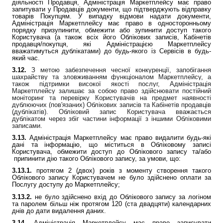
діяльності Продавця, Адміністрація Маркетплейсу має право
запитувати у Продавців документи, що підтверджують відправку
товарів Покупцям. У випадку відмови надати документи,
Адміністрація Маркетплейсу має право в односторонньому
порядку призупинити, обмежити або зупинити доступ такого
Користувача (а також всіх його Облікових записів, Кабінетів
продавця/покупця, які Адміністрацією Маркетплейсу
вважатимуться дублікатами) до будь-якого із Сервісів в будь-
який час.
3.12.
З метою забезпечення чесної конкуренції, запобігання
шахрайству та зловживанням функціоналом Маркетплейсу, а
також підтримки високої якості послуг, Адміністрація
Маркетплейсу залишає за собою право здійснювати постійний
моніторинг та перевірку Користувачів на предмет наявності
дублюючих (пов'язаних) Облікових записів та Кабінетів продавців
(дублікатів).
Обліковий запис Користувача вважається
дублікатом через збіг частини інформації з іншими Обліковими
записами.
3.13.
Адміністрація Маркетплейсу має право видалити будь-які
дані та інформацію, що міститься в Обліковому записі
Користувача, обмежити доступ до Облікового запису та/або
припинити дію такого Облікового запису, за умови, що:
3.13.1.
протягом 2 (двох) років з моменту створення такого
Облікового запису Користувачем не було здійснено оплати за
Послугу доступу до Маркетплейсу;
3.13.2.
не було здійснено вхід до Облікового запису за логіном
та паролем більш ніж протягом 120 (ста двадцяти) календарних
днів до дати видалення даних.
3.14.
Адміністрація Маркетплейсу має право записувати