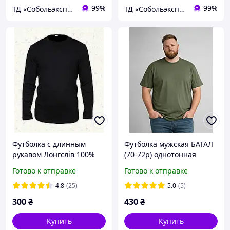
99%
99%
ТД «Собольэкспресс»
ТД «Собольэкспресс»
Футболка с длинным
Футболка мужская БАТАЛ
рукавом Лонгслів 100%
(70-72p) однотонная
Хлопок Черный р.46
разные цвета
Готово к отправке
Готово к отправке
4.8
(25)
5.0
(5)
300
₴
430
₴
Купить
Купить