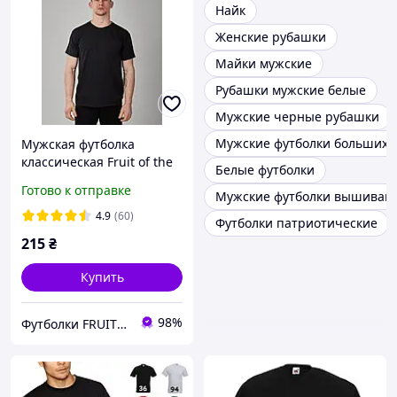
Найк
Женские рубашки
Майки мужские
Рубашки мужские белые
Мужские черные рубашки
Мужские футболки больших 
Мужская футболка
классическая Fruit of the
Белые футболки
loom Valueweight 100%
Готово к отправке
Мужские футболки вышиван
хлопок выбор цвета
4.9
(60)
Футболки патриотические
215
₴
Купить
98%
Футболки FRUIT 👕