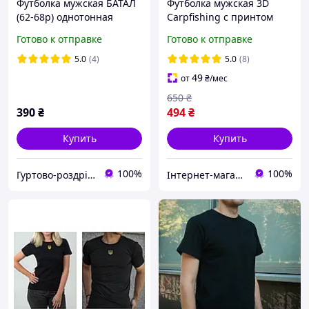
Футболка мужская БАТАЛ
Футболка мужская 3D
(62-68p) однотонная
Carpfishing с принтом
разные цвета
карпов, спортивная
Готово к отправке
Готово к отправке
футболка для рыбалки XL
5.0
(4)
5.0
(8)
49
от
₴
/мес
650
₴
390
₴
494
₴
Купить
Купить
100%
100%
Гуртово-роздрібний магазин KAOshop
Інтернет-магазин VLADAMARIN