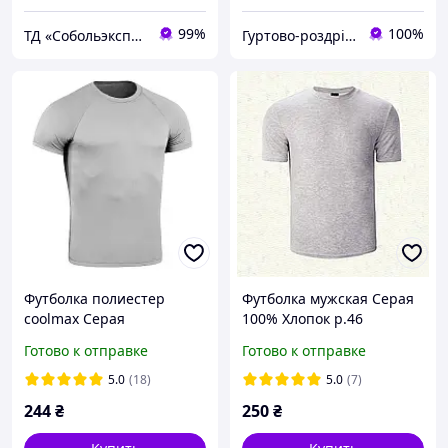
99%
100%
ТД «Собольэкспресс»
Гуртово-роздрібний магазин KAOshop
Футболка полиестер
Футболка мужская Серая
coolmax Серая
100% Хлопок р.46
Готово к отправке
Готово к отправке
5.0
(18)
5.0
(7)
244
₴
250
₴