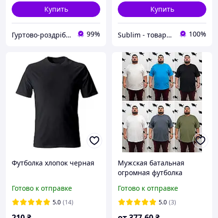
Купить
Купить
99%
100%
Гуртово-роздрібний магазин IZiDA
Sublim - товары для брендинга, рекламы и сувениров
Футболка хлопок черная
Мужская батальная
огромная футболка
черная ,белая , хаки ,
Готово к отправке
Готово к отправке
синяя ,футболка
огромного размера
5.0
(14)
5.0
(3)
70р,подмышки 70-72см(7-
210
₴
от
377
.60
₴