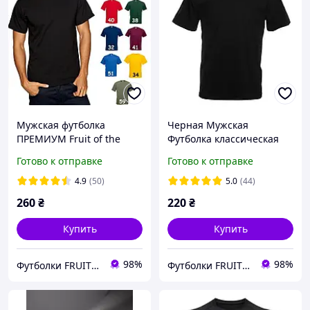
Мужская футболка
Черная Мужская
ПРЕМИУМ Fruit of the
Футболка классическая
loom Super premium
Fruit of the loom
Готово к отправке
Готово к отправке
100% хлопок плотная
Valueweight 61036-36
качественная 205 г/м
100% хлопок базовая
4.9
(50)
5.0
(44)
однотонная
260
₴
220
₴
Купить
Купить
98%
98%
Футболки FRUIT 👕
Футболки FRUIT 👕