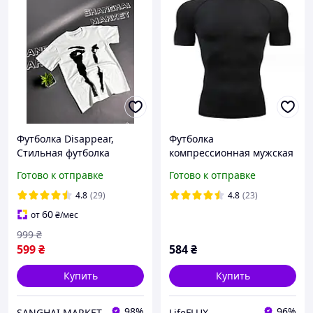
Футболка Disappear,
Футболка
Стильная футболка
компрессионная мужская
Дисапир, унисекс
Black Net Loku черный
Готово к отправке
Готово к отправке
футболка на лето
4.8
(29)
4.8
(23)
60
от
₴
/мес
999
₴
599
₴
584
₴
Купить
Купить
98%
96%
SANGHAI MARKET
LifeFLUX