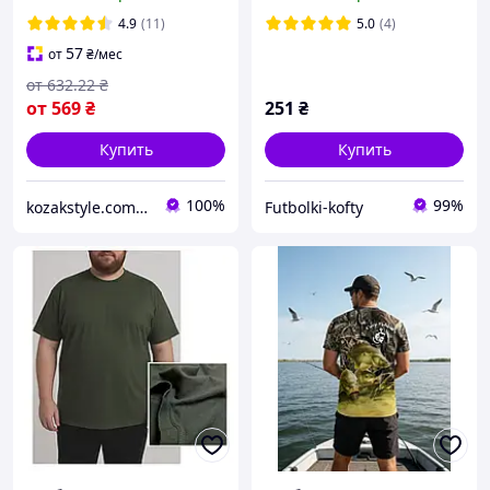
не пускають" размеры р.
Loom 2XL, 54
S. М. L.
4.9
(11)
5.0
(4)
57
от
₴
/мес
от
632
.22
₴
от
569
₴
251
₴
Купить
Купить
100%
99%
kozakstyle.com. Украинская народная одежда. Патриотическая одежда. Украинские аксессуары и сувениры
Futbolki-kofty