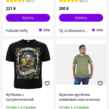
5.0
(5)
5.0
(5)
221
₴
200
₴
Купить
Купить
99%
99%
Futbolki-kofty
ТД «Собольэкспресс»
Футболка с
Мужская футболка
патриотической
оливковая классическая
символикой "Рабов в рай
ValueWeight Fruit of the
Готово к отправке
Готово к отправке