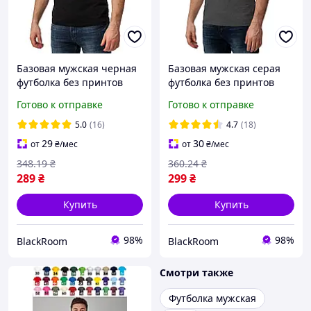
Базовая мужская черная
Базовая мужская серая
футболка без принтов
футболка без принтов
однотонная хлопок S
однотонная хлопок S
Готово к отправке
Готово к отправке
5.0
(16)
4.7
(18)
29
30
от
₴
/мес
от
₴
/мес
348
.19
₴
360
.24
₴
289
₴
299
₴
Купить
Купить
98%
98%
BlackRoom
BlackRoom
Смотри также
Футболка мужская