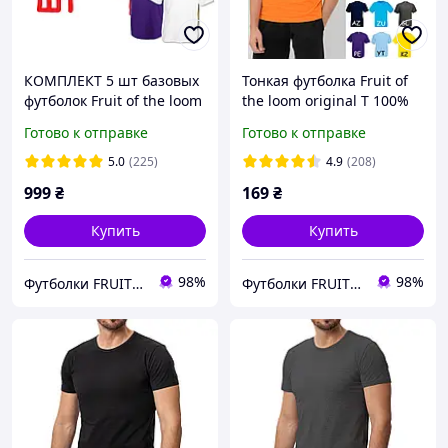
КОМПЛЕКТ 5 шт базовых
Тонкая футболка Fruit of
футболок Fruit of the loom
the loom original T 100%
Valueweight однотонные
хлопок мужская легкая
Готово к отправке
Готово к отправке
100% хлопок
5.0
(225)
4.9
(208)
999
₴
169
₴
Купить
Купить
98%
98%
Футболки FRUIT 👕
Футболки FRUIT 👕