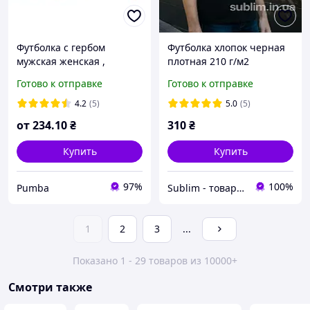
Футболка с гербом
Футболка хлопок черная
мужская женская ,
плотная 210 г/м2
патриотическая футболка
Готово к отправке
Готово к отправке
с гербом флагом Украины
S - 9XL
4.2
(5)
5.0
(5)
от
234
.10
₴
310
₴
Купить
Купить
97%
100%
Pumba
Sublim - товары для брендинга, рекламы и сувениров
1
2
3
...
Показано 1 - 29 товаров из 10000+
Смотри также