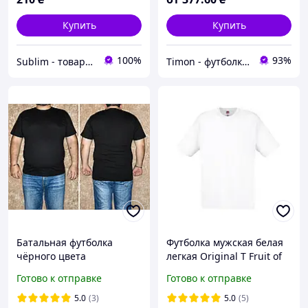
9XL)
Купить
Купить
100%
93%
Sublim - товары для брендинга, рекламы и сувениров
Timon - футболки детские и взрослые однотонные
Батальная футболка
Футболка мужская белая
чёрного цвета
легкая Original T Fruit of
однотонная 56 -64 размер
the Loom 54
Готово к отправке
Готово к отправке
, хлопок100% чёрная
большая унисекс
5.0
(3)
5.0
(5)