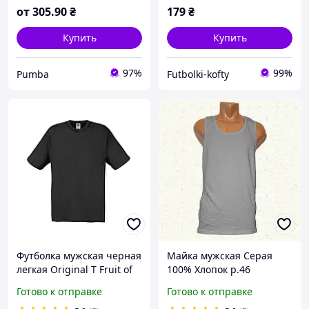
футболка 3XL-6XL
от
305
.90
₴
179
₴
Купить
Купить
97%
99%
Pumba
Futbolki-kofty
Футболка мужская черная
Майка мужская Серая
легкая Original T Fruit of
100% Хлопок р.46
the Loom 54
Готово к отправке
Готово к отправке