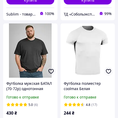
Купить
Купить
100%
99%
Sublim - товары для брендинга, рекламы и сувениров
ТД «Собольэкспресс»
Футболка мужская БАТАЛ
Футболка полиестер
(70-72p) однотонная
coolmax Белая
разные цвета
Готово к отправке
Готово к отправке
5.0
(6)
4.8
(17)
430
₴
244
₴