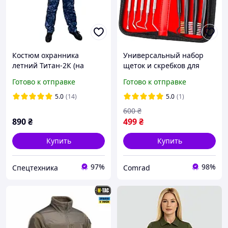
Костюм охранника
Универсальный набор
летний Титан-2К (на
щеток и скребков для
молнии)
чистки оружия
Готово к отправке
Готово к отправке
5.0
(14)
5.0
(1)
600
₴
890
₴
499
₴
Купить
Купить
97%
98%
Спецтехника
Comrad