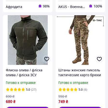
98%
100%
Афродита
AKUS - Военная одежда и амуниция
Флиска олива / фліска
Штаны женские пиксель
олива / фліска ЗСУ
тактические карго брюки
летние военные зсу
Готово к отправке
Готово к отправке
5.0
(27)
5.0
(6)
690
₴
950
₴
680
₴
749
₴