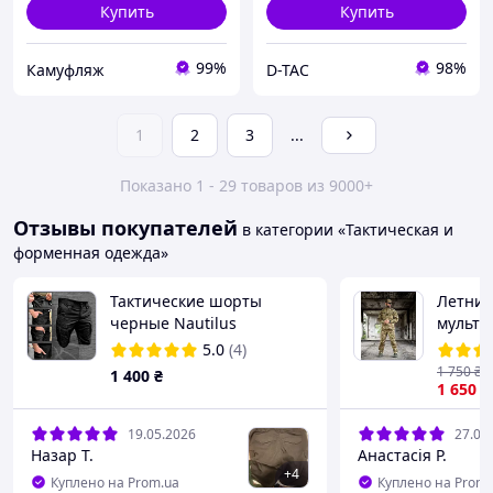
Купить
Купить
99%
98%
Камуфляж
D-TAC
1
2
3
...
Показано 1 - 29 товаров из 9000+
Отзывы покупателей
в категории «Тактическая и
форменная одежда»
Тактические шорты
Летний
черные Nautilus
мульти
мульти
5.0
(4)
форма 
1 750
₴
1 400
₴
китель
1 650
₴
полева
19.05.2026
27.03
Назар Т.
Анастасія Р.
+
4
Куплено на Prom.ua
Куплено на Prom.