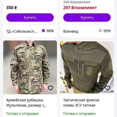
330
₴/комплект
350
₴
297
₴/комплект
Купить
Купить
98%
99%
ТД «Собольэкспресс»
Воєнвед
Армейская рубашка,
Тактическая флиска
Мультикам, размер L,
олива ЗСУ теплая
Yakeda, тактическая
армейская флисовая
Готово к отправке
Готово к отправке
рубашка для военного
кофта военная флиска