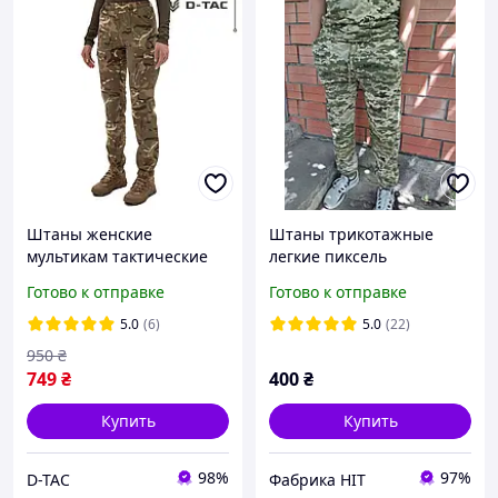
Штаны женские
Штаны трикотажные
мультикам тактические
легкие пиксель
карго брюки летние
Готово к отправке
Готово к отправке
военные зсу
5.0
(6)
5.0
(22)
950
₴
749
₴
400
₴
Купить
Купить
98%
97%
D-TAC
Фабрика НІТ