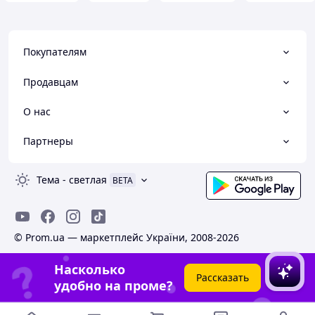
розширити лінійку стретч
тканинами у самому матеріалі було
б добре. (Є ріпстоп але з
Покупателям
додаванням еластану 2-3%), і трохи
кармани посунути уперед й
градусів на 5-10 більш
Продавцам
горизонтально повернути.
О нас
Преимущества
Ціна, якість, ергономіка.
Партнеры
Недостатки
Трохи маломірять але краще
уточнювати при замовленні.
Тема
-
светлая
BETA
© Prom.ua — маркетплейс України, 2008-2026
Насколько
Рассказать
удобно на проме?