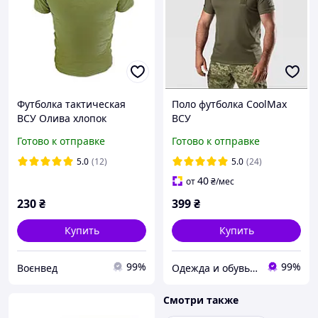
Футболка тактическая
Поло футболка CoolMax
ВСУ Олива хлопок
ВСУ
(46,48,50,52,54,56,58,60,62
Готово к отправке
Готово к отправке
,64р) olive
5.0
(12)
5.0
(24)
40
от
₴
/мес
230
₴
399
₴
Купить
Купить
99%
99%
Воєнвед
Одежда и обувь для рыбаков и охотников, спецодежда от производителя
Смотри также