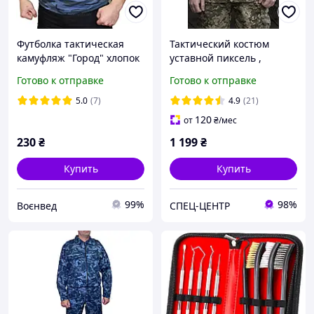
Футболка тактическая
Тактический костюм
камуфляж "Город" хлопок
уставной пиксель ,
военная форма
Готово к отправке
Готово к отправке
тактическая для ЗСУ
5.0
(7)
4.9
(21)
120
от
₴
/мес
230
₴
1 199
₴
Купить
Купить
99%
98%
Воєнвед
СПЕЦ-ЦЕНТР