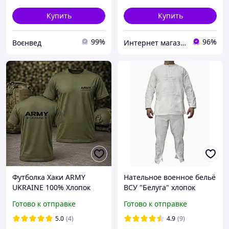
Купить
Купить
99%
96%
Воєнвед
Интернет магазин Tirlimboom
Футболка Хаки ARMY
Нательное военное бельё
UKRAINE 100% Хлопок
ВСУ "Белуга" хлопок
р.46-S
Готово к отправке
Готово к отправке
5.0
(4)
4.9
(9)