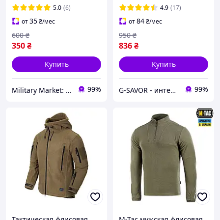
олива НГУ флисовка хаки
5.0
(6)
4.9
(17)
35
84
от
₴
/мес
от
₴
/мес
600
₴
950
₴
350
₴
836
₴
Купить
Купить
99%
99%
Military Market: UA
G-SAVOR - интернет-магазин сумок, обуви и аксессуаров
Тактическая флисовая
M-Tac мужская флисовая