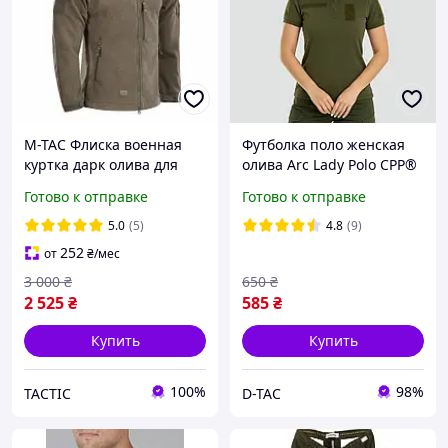
М-ТАС Флиска военная
Футболка поло женская
куртка дарк олива для
олива Arc Lady Polo CPP®
ЗСУ ALPHA MICROFLEECE
Olive Green 40/2
Готово к отправке
Готово к отправке
GEN.II
5.0
(5)
4.8
(9)
252
от
₴
/мес
3 000
₴
650
₴
2 525
₴
585
₴
Купить
Купить
100%
98%
TACTIC
D-TAC