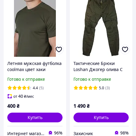
Летняя мужская футболка
Тактические Брюки
coolmax цвет хаки
Loshan Джогер олива С
резинкой натуральная
Готово к отправке
Готово к отправке
ткань
4.4
(5)
5.0
(3)
40
от
₴
/мес
400
₴
1 490
₴
Купить
Купить
96%
98%
Интернет магазин NickMarket
Захисник