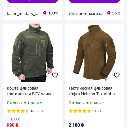
100%
96%
tactic_military_shop
Интернет магазин NickMarket
Кофта флисовая
Тактическая флисовая
тактическая ВСУ олива
кофта Helikon Tex Alpha
Tactical Grid Fleece,
Готово к отправке
Готово к отправке
Coyote, для туризма,
активного отдыха
4.9
(10)
5.0
(10)
1 100
₴
990
₴
2 180
₴