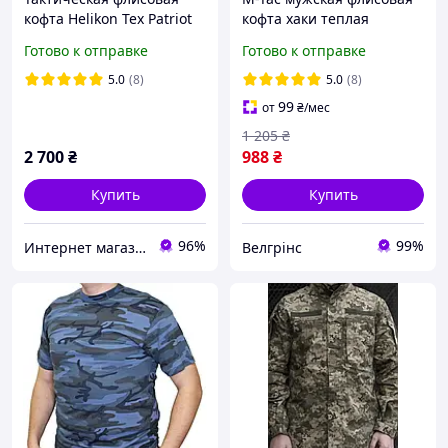
кофта Helikon Tex Patriot
кофта хаки теплая
Heavy Fleece Jacket,
военная флиска ЗСУ
Готово к отправке
Готово к отправке
Coyote, утеплённая, для
олива на змейке Delta
туризма и активного
Fleece Army Olive
5.0
(8)
5.0
(8)
отдых
99
от
₴
/мес
1 205
₴
2 700
₴
988
₴
Купить
Купить
96%
99%
Интернет магазин Tirlimboom
Велгрінс