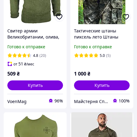
Свитер армии
Тактические штаны
Великобритании, олива,
пиксель лето Штаны
оригинал
уставные Ш/КЛП Пиксель
Готово к отправке
Готово к отправке
ММ-14 летние брюки
пиксель ЗСУ
4.8
(20)
5.0
(5)
51
от
₴
/мес
509
₴
1 000
₴
Купить
Купить
96%
100%
VoenMag
Майстерня Спецодягу LTM