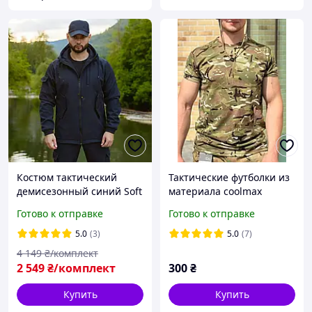
Костюм тактический
Тактические футболки из
демисезонный синий Soft
материала coolmax
Shell военный
КУЛМАКС
Готово к отправке
Готово к отправке
непромокаемый на флисе
5.0
(3)
5.0
(7)
4 149
₴/комплект
2 549
₴/комплект
300
₴
Купить
Купить