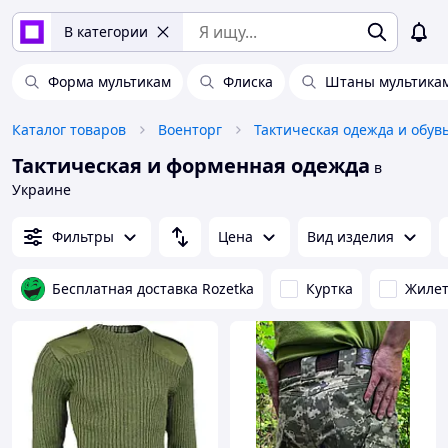
В категории
Форма мультикам
Флиска
Штаны мультика
Каталог товаров
Военторг
Тактическая одежда и обув
Тактическая и форменная одежда
в
Украине
Фильтры
Цена
Вид изделия
Бесплатная доставка Rozetka
Куртка
Жилет