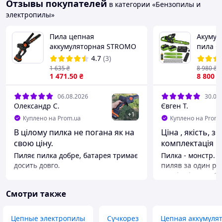
Отзывы покупателей
в категории «Бензопилы и
электропилы»
Пила цепная
Акумул
аккумуляторная STROMO
пила Gr
AAS22
В, Brus
4.7
(3)
подвій
1 635
₴
8 980
₴
1 471
.50
₴
пристр
8 800
₴
см)
06.08.2026
30.07
Олександр С.
Євген Т.
+
1
Куплено на Prom.ua
Куплено на Prom.
В цілому пилка не погана як на
Ціна , якість, зб
свою ціну.
комплектація п
Пиляє пилка добре, батарея тримає
Пилка - монстр. Н
досить довго.
пиляв за один раз
акація діаметр 60
Преимущества
Клен на першій ш
Автоматичне змащування цепу,
Смотри также
на авто. Авто са
повна сумісність з батареями які
різні швидкості, 
мають Макітівську посадку,
ризик закусивання. На др
безщітковий потужний двигун.
Цепные электропилы
Сучкорез
Цепная аккумулят