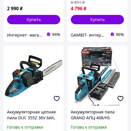
6 851
₴
2 990
₴
4 796
₴
Купить
Купить
94%
96%
Интернет- магазин "Fortuna"
GAMBIT- интернет магазин товаров для дома
Аккумуляторная цепная
Аккумуляторная пила
пила DUC 355Z 36V 6Ah,
GRAND АПЦ-408/HS
шина 40см. Бесщеточная,
(бесщеточная, 40 В (2×20
Готово к отправке
Готово к отправке
Автоматическая Смазка.
В), 2 АКБ 8 Ач, 2 шины