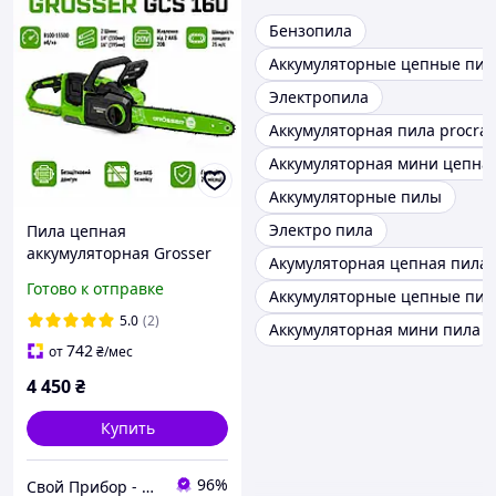
Бензопила
Аккумуляторные цепные пи
Электропила
Аккумуляторная пила procraf
Аккумуляторная мини цепна
Аккумуляторные пилы
Электро пила
Пила цепная
аккумуляторная Grosser
Акумуляторная цепная пила
GCS 160 (13500 об/мин,
Готово к отправке
Аккумуляторные цепные пил
бесщеточная, без АКБ, 2
шини: 14"/16", 25 м/с,
5.0
(2)
Аккумуляторная мини пила
2×20 В)
742
от
₴
/мес
4 450
₴
Купить
96%
Свой Прибор - Поставка профессионального оборудования