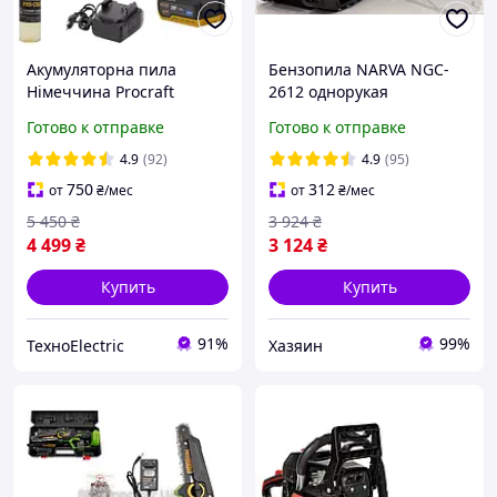
Акумуляторна пила
Бензопила NARVA NGC-
Німеччина Procraft
2612 однорукая
PKA42Li(2АКБ4А/ГтаЗП)
Готово к отправке
Готово к отправке
4.9
(92)
4.9
(95)
750
312
от
₴
/мес
от
₴
/мес
5 450
₴
3 924
₴
4 499
₴
3 124
₴
Купить
Купить
91%
99%
ТехноElectric
Хазяин