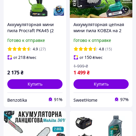
Аккумуляторная мини
Аккумуляторная цепная
пила Procraft PKA45 (2
мини пила KOBZA на 2
акб) Кейс
аккумулятора (6 дюймов,
Готово к отправке
Готово к отправке
2 цепи, очки, перчатки,
кейс)
4.9
(27)
4.8
(15)
218
150
от
₴
/мес
от
₴
/мес
1 999
₴
2 175
₴
1 499
₴
Купить
Купить
91%
97%
Benzotika
SweetHome