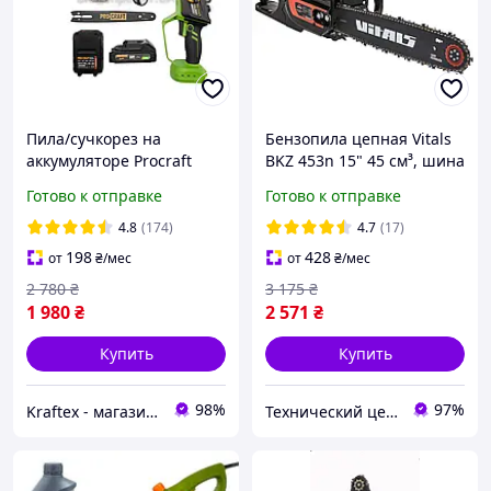
Пила/сучкорез на
Бензопила цепная Vitals
аккумуляторе Procraft
BKZ 453n 15" 45 см³, шина
PKA46 (2 акб), Ручная
38 см
Готово к отправке
Готово к отправке
мини-пила для дома (две
шины 6", 8" (152 мм/203 м
4.8
(174)
4.7
(17)
198
428
от
₴
/мес
от
₴
/мес
2 780
₴
3 175
₴
1 980
₴
2 571
₴
Купить
Купить
98%
97%
Kraftex - магазин обладнання та інструментів
Технический центр «Сад удачи»