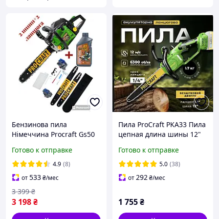
Бензинова пила
Пила ProCraft PKA33 Пила
Німеччина Procraft Gs50
цепная длина шины 12"
Гарантія 3 Роки
(304 мм) Пила
Готово к отправке
Готово к отправке
аккумуляторная
Аккумуляторная пила
4.9
(8)
5.0
(38)
533
292
от
₴
/мес
от
₴
/мес
3 399
₴
3 198
₴
1 755
₴