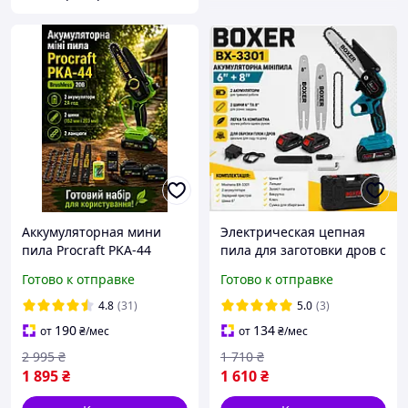
Аккумуляторная мини
Электрическая цепная
пила Procraft PKA-44
пила для заготовки дров с
Brushless 20В -
комплектом двух шин 6/8,
Готово к отправке
Готово к отправке
бесщеточная цепная
Ручная садовая
пила 2 АКБ 2Ач, 2 шины
электропила Польша 24V,
4.8
(31)
5.0
(3)
152/203 мм, 2 цепи
электро пила Боксер
190
134
от
₴
/мес
от
₴
/мес
2 995
₴
1 710
₴
1 895
₴
1 610
₴