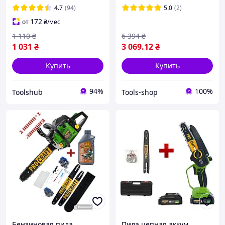
пила с подачей смазки
4.7
(94)
5.0
(2)
для обрезки деревьев
172
от
₴
/мес
1 110
₴
6 394
₴
1 031
₴
3 069
.12
₴
Купить
Купить
94%
100%
Toolshub
Tools-shop
Бензиновая пила
Пила цепная аккум.