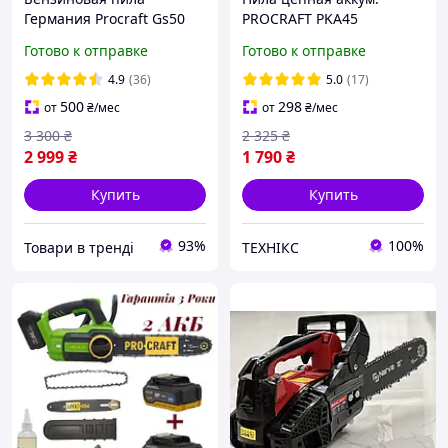
Германия Procraft Gs50
PROCRAFT PKA45
(2шины и два цепа)
автосмазка 2 АКБ
Готово к отправке
Готово к отправке
Гранантия 3 Рокки
4.9
(36)
5.0
(17)
500
298
от
₴
/мес
от
₴
/мес
3 300
₴
2 325
₴
2 999
₴
1 790
₴
Купить
Купить
93%
100%
Товари в тренді
ТЕХНІКС