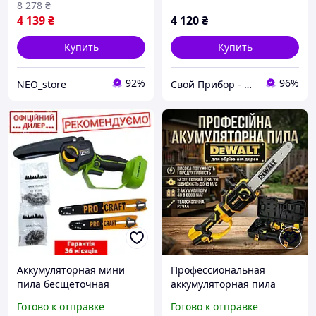
8 278
₴
4 139
₴
4 120
₴
Купить
Купить
92%
96%
NEO_store
Свой Прибор - Поставка профессионального оборудования
Аккумуляторная мини
Профессиональная
пила бесщеточная
аккумуляторная пила
Procraft TMT PKA45 (без
DeWalt 48V 6Ah с двумя
Готово к отправке
Готово к отправке
АКБ и ЗУ, 2 шины 2 цепи)
аккумуляторами, Цепная