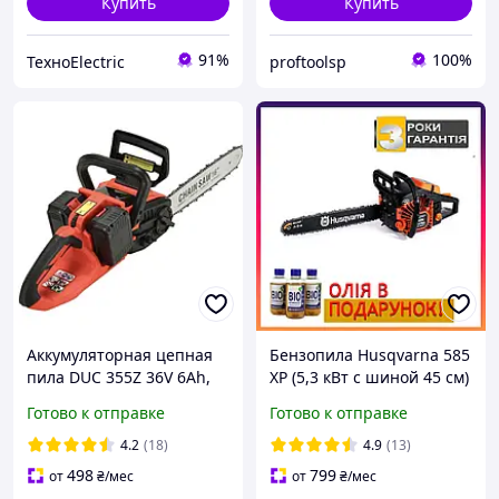
Купить
Купить
91%
100%
ТехноElectric
proftoolsp
Аккумуляторная цепная
Бензопила Husqvarna 585
пила DUC 355Z 36V 6Ah,
XP (5,3 кВт с шиной 45 см)
шина 40см. Бесщеточная,
Мощная бензиновая
Готово к отправке
Готово к отправке
Автоматическая Смазка.
цепная пила Хускварна
для дров
4.2
(18)
4.9
(13)
498
799
от
₴
/мес
от
₴
/мес