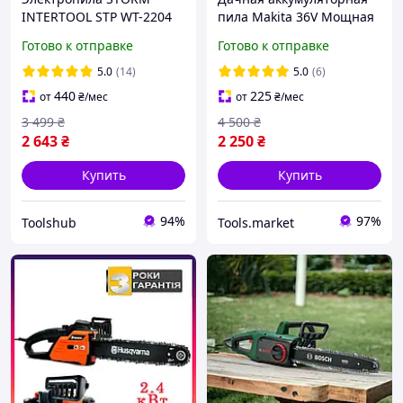
INTERTOOL STP WT-2204
пила Makita 36V Мощная
(40 см, 2400 Вт, плавный
садовая пила для обрезки
Готово к отправке
Готово к отправке
пуск) Цепная
деревьев и заготовки
электрическая пила
дров Ручная
5.0
(14)
5.0
(6)
бесщеточная пила
440
225
от
₴
/мес
от
₴
/мес
Макита
3 499
₴
4 500
₴
2 643
₴
2 250
₴
Купить
Купить
94%
97%
Toolshub
Tools.market