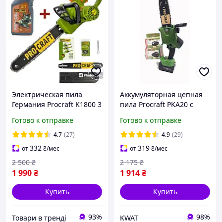
Электрическая пила
Аккумуляторная цепная
Германия Procraft K1800 3
пила Procraft PKA20 с
года гарантия
аккумулятором и
Готово к отправке
Готово к отправке
зарядным устройством
4.7
(27)
4.9
(29)
332
319
от
₴
/мес
от
₴
/мес
2 500
₴
2 175
₴
1 990
₴
1 914
₴
Купить
Купить
93%
98%
Товари в тренді
KWAT