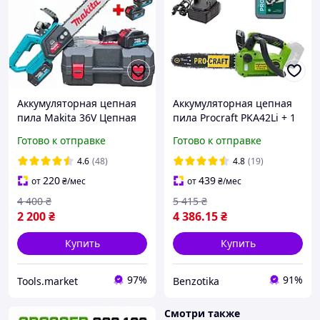
Аккумуляторная цепная
Аккумуляторная цепная
пила Makita 36V Цепная
пила Procraft PKA42Li + 1
Бесщеточная
акб 4Аг + ЗП charger20/1 +
Готово к отправке
Готово к отправке
Электрическая пила по
Олива для ланцюга 1л
дереву Макита 30 см
4.6
(48)
4.8
(19)
Ручная пила на
220
439
от
₴
/мес
от
₴
/мес
аккумуляторе
4 400
₴
5 415
₴
2 200
₴
4 386
.15
₴
Купить
Купить
97%
91%
Tools.market
Benzotika
Смотри также