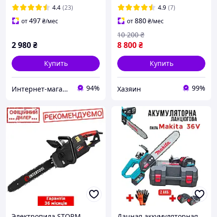
16"/14", 2 цепи)
4.4
(23)
4.9
(7)
497
880
от
₴
/мес
от
₴
/мес
10 200
₴
2 980
₴
8 800
₴
Купить
Купить
94%
99%
Интернет-магазин "Мандарин"
Хазяин
Электропила STORM
Дачная аккумуляторная