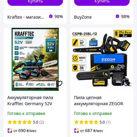
Купить
Купить
98%
98%
Kraftex - магазин обладнання та інструментів
BuyZone
Аккумуляторная пила
Пила цепная
Krafftec Germany 52V
аккумуляторная ZEGOR
2500Вт 40 см
CSPB-21BL-12 (5000 об/
Готово к отправке
Готово к отправке
бесщеточная с авто
мин, бесщеточная, аккум.
смазкой цепная пила для
21В*6,0А·ч*2 шт., шина
5.0
(2)
5.0
(1)
обрезки деревьев 2 АКБ
12" 305мм)
690
687
от
₴
/мес
от
₴
/мес