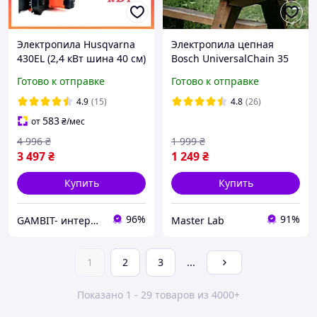
Электропила Husqvarna
Электропила цепная
430EL (2,4 кВт шина 40 см)
Bosch UniversalChain 35
Мощная цепная
1.4 кВт электрическая
Готово к отправке
Готово к отправке
электрическая пила
пила для дров
Хускварна для дров
4.9
(15)
4.8
(26)
583
от
₴
/мес
4 996
₴
1 999
₴
3 497
₴
1 249
₴
Купить
Купить
96%
91%
GAMBIT- интернет магазин товаров для дома
Master Lab
1
2
3
...
Показано 1 - 29 товаров из 4000+