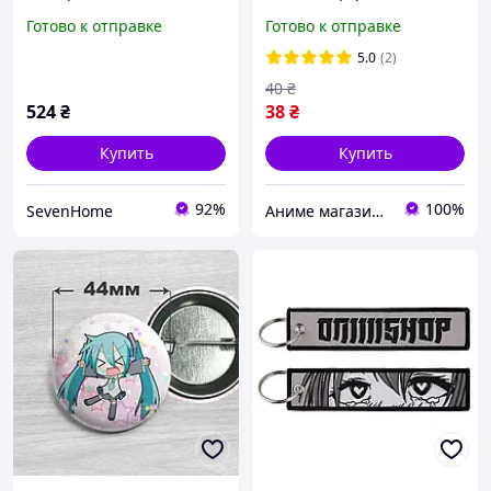
сейф Машинка Красная с
Kusuriya no Hitorigoto. №2
Готово к отправке
Готово к отправке
кодовым замком iC227
44мм
5.0
(2)
40
₴
524
₴
38
₴
Купить
Купить
92%
100%
SevenHome
Аниме магазин Anikoneko