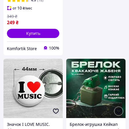
4.9
(18)
Брелки-антистресс с
10
от
₴
/мес
синими клавишами
349
₴
249
₴
Купить
100%
Komfortik Store
Значок I LOVE MUSIC.
Брелок-игрушка Кейкап