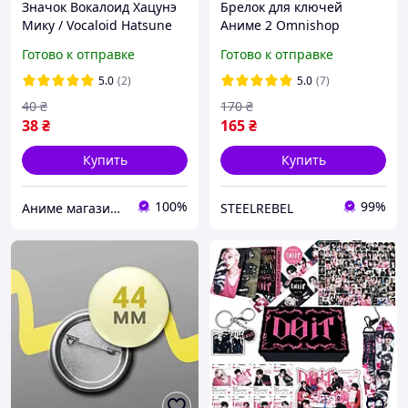
Значок Вокалоид Хацунэ
Брелок для ключей
Мику / Vocaloid Hatsune
Аниме 2 Omnishop
Miku. №2 44мм
Готово к отправке
Готово к отправке
5.0
(2)
5.0
(7)
40
₴
170
₴
38
₴
165
₴
Купить
Купить
100%
99%
Аниме магазин Anikoneko
STEELREBEL