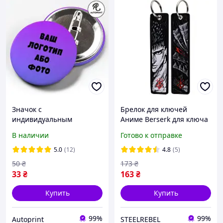
Значок с
Брелок для ключей
индивидуальным
Аниме Berserk для ключа
дизайном
мото
В наличии
Готово к отправке
5.0
(12)
4.8
(5)
50
₴
173
₴
33
₴
163
₴
Купить
Купить
99%
99%
Autoprint
STEELREBEL