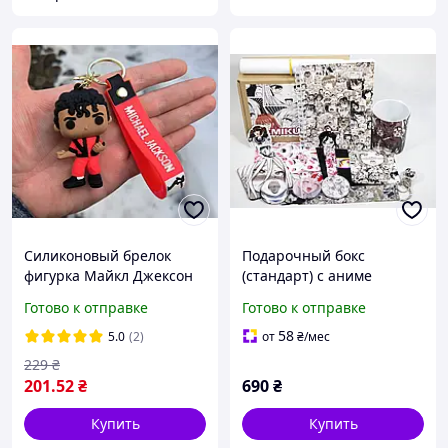
Силиконовый брелок
Подарочный бокс
фигурка Майкл Джексон
(стандарт) с аниме
Michael Jackson на сумку
Ahegao / Ахегао
Готово к отправке
Готово к отправке
рюкзак для ключей
58
5.0
(2)
от
₴
/мес
229
₴
201
.52
₴
690
₴
Купить
Купить