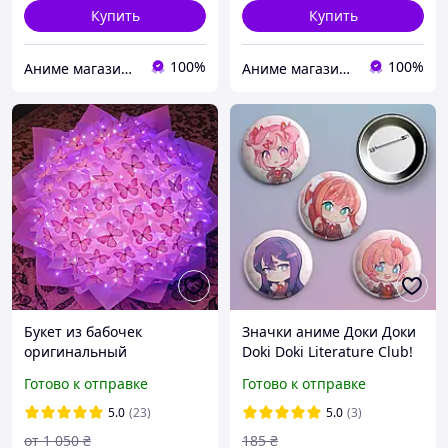
Купить
Купить
100%
100%
Аниме магазин Anikoneko
Аниме магазин Anikoneko
Букет из бабочек
Значки аниме Доки Доки
оригинальный
Doki Doki Literature Club!
искусственный подарок |
56 мм х 4 штуки
Готово к отправке
Готово к отправке
Доставка по Украине
5.0
(23)
5.0
(3)
от
1 050
₴
185
₴