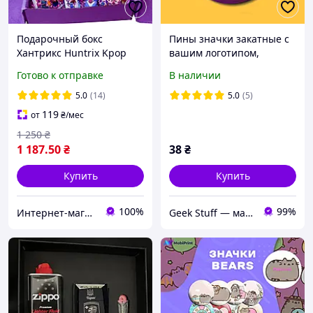
Подарочный бокс
Пины значки закатные с
Хантрикс Huntrix Kpop
вашим логотипом,
Demon Hunters | Аниме-
текстом, изображением
Готово к отправке
В наличии
набор
56 мм
5.0
(14)
5.0
(5)
119
от
₴
/мес
1 250
₴
1 187
.50
₴
38
₴
Купить
Купить
100%
99%
Интернет-магазин "WowBoxes"
Geek Stuff — магазин аниме, гиков, Kpop товаров. Сувениры с вашим принтом и полиграфия