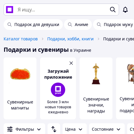
Подарок для девушки
Аниме
Подарок мужу
Каталог товаров
Подарки, хобби, книги
Подарки и су
Подарки и сувениры
в Украине
Загружай
приложение
Сувен
Сувенирные
Сувенирные
Более 3 млн
и
значки,
новых товаров
магниты
подар
награды
ежедневно
наб
Фильтры
Цена
Состояние
С