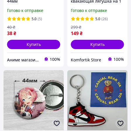
44мм
квакающая лягушка на 1
клавишу с звуком
Готово к отправке
Готово к отправке
кваканья Клавиатура со
звуком Брелки-
5.0
(5)
5.0
(26)
антистресс клавиша-
40
₴
299
₴
фиджет
38
₴
149
₴
Купить
Купить
100%
100%
Аниме магазин Anikoneko
Komfortik Store