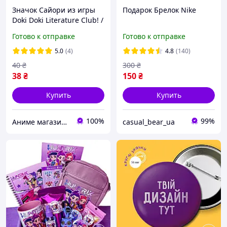
Значок Сайори из игры
Подарок Брелок Nike
Doki Doki Literature Club! /
Литературный клуб Доки
Готово к отправке
Готово к отправке
Доки! №1 44мм
5.0
(4)
4.8
(140)
40
₴
300
₴
38
₴
150
₴
Купить
Купить
100%
99%
Аниме магазин Anikoneko
casual_bear_ua