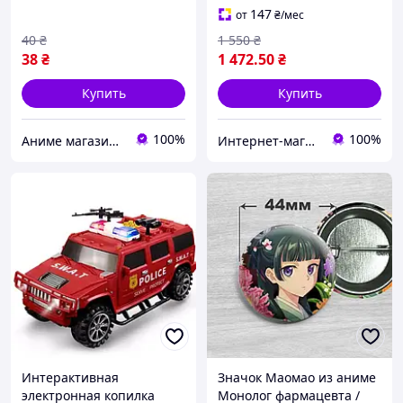
147
от
₴
/мес
40
₴
1 550
₴
38
₴
1 472
.50
₴
Купить
Купить
100%
100%
Аниме магазин Anikoneko
Интернет-магазин "WowBoxes"
Интерактивная
Значок Маомао из аниме
электронная копилка
Монолог фармацевта /