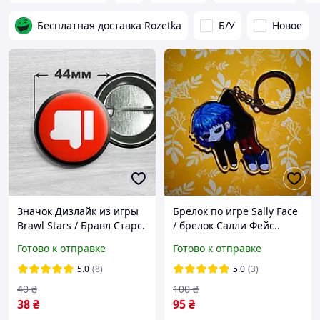
Бесплатная доставка Rozetka
Б/У
Новое
Значок Дизлайк из игры
Брелок по игре Sally Face
Brawl Stars / Бравл Старс.
/ брелок Салли Фейс..
44мм
Готово к отправке
Готово к отправке
5.0
(8)
5.0
(3)
40
₴
100
₴
38
₴
95
₴