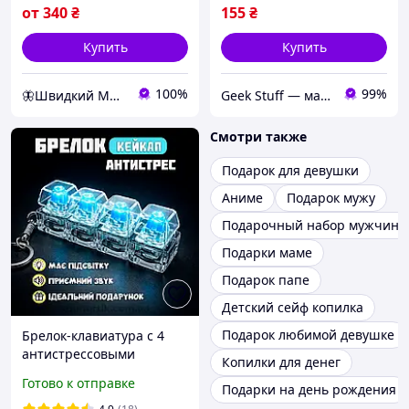
от
340
₴
155
₴
Купить
Купить
100%
99%
🦋Швидкий Метелик 🇺🇦 | Подарунки ручної роботи
Geek Stuff — магазин аниме, гиков, Kpop товаров. Сувениры с вашим принтом и полиграфия
Смотри также
Подарок для девушки
Аниме
Подарок мужу
Подарочный набор мужчине
Подарки маме
Подарок папе
Детский сейф копилка
Подарок любимой девушке
Брелок-клавиатура с 4
антистрессовыми
Копилки для денег
клавишами и
Готово к отправке
Подарки на день рождения
светодиодной подсветкой
Брелок-клавиатура