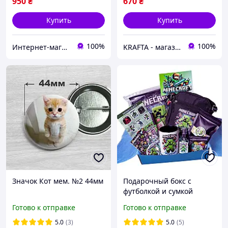
950
₴
670
₴
Купить
Купить
100%
100%
Интернет-магазин "WowBoxes"
KRAFTA - магазинчик гик-атрибутики
Значок Кот мем. №2 44мм
Подарочный бокс с
футболкой и сумкой
"Minecraft" для мальчика
Готово к отправке
Готово к отправке
от WOW BOXES
5.0
(3)
5.0
(5)