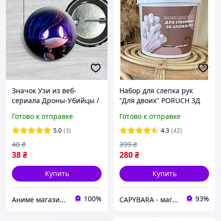
Значок Узи из веб-
Набор для слепка рук
сериала Дроны-Убийцы /
"Для двоих" PORUCH 3Д
Murder Drones. №4 44мм
Слепок рук из гипса
Готово к отправке
Готово к отправке
своими руками для
влюбленных
5.0
(3)
4.3
(42)
40
₴
399
₴
38
₴
280
₴
Купить
Купить
100%
93%
Аниме магазин Anikoneko
CAPYBARA - магазин подарков