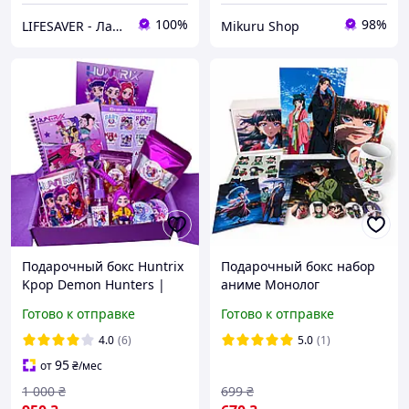
100%
98%
LIFESAVER - ЛайфСейвер
Mikuru Shop
Подарочный бокс Huntrix
Подарочный бокс набор
Kpop Demon Hunters |
аниме Монолог
Аниме-набор
фармацевта (Kusuriya no
Готово к отправке
Готово к отправке
Hitorigoto)
4.0
(6)
5.0
(1)
95
от
₴
/мес
1 000
₴
699
₴