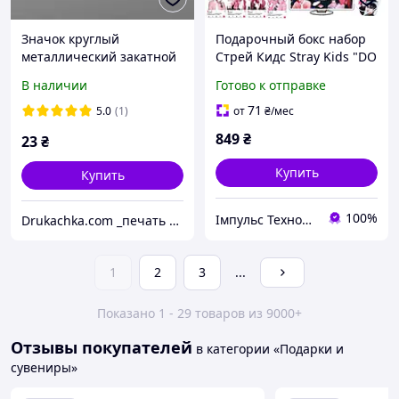
Значок круглый
Подарочный бокс набор
металлический закатной
Стрей Кидс Stray Kids "DO
на заказ диаметр 44 мм,
IT"
В наличии
Готово к отправке
от 10 шт, одинаковый
рисунок
71
5.0
(1)
от
₴
/мес
849
₴
23
₴
Купить
Купить
100%
Імпульс Технологій
Drukachka.com _печать твоих идей_
1
2
3
...
Показано 1 - 29 товаров из 9000+
Отзывы покупателей
в категории «Подарки и
сувениры»