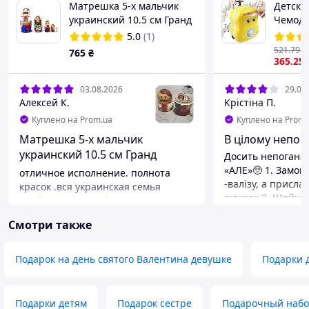
Матрешка 5-х мальчик
Детска
украинский 10.5 см Гранд
Чемода
Презент М-15
замком,
5.0
(1)
Желтый
521
.79
₴
765
₴
копилк
365
.25
03.08.2026
29.07
Алексей К.
Крістіна П.
Куплено на Prom.ua
Куплено на Prom.
Матрешка 5-х мальчик
В цілому непог
украинский 10.5 см Гранд
Досить непогана 
Презент М-15
«АЛЕ»🥺 1. Замов
отличное исполнение. полнота
-валізу, а присла
красок .вся украинская семья
рюкзак 2. Щойно
изображена с любовью. и подарок
коробку побачил
и детям понятие прививать.
Смотри также
панель змістилася
Преимущества
сльози, добре що 
радует глаз
швидко це полаго
Подарок на день святого Валентина девушке
Подарки 
Недостатки
доволі цікава зад
нет
Подарки детям
Подарок сестре
Подарочный наб