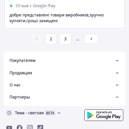
Отзыв с Google Play
добре представлені товари виробників,зручно
купляти,гроші захищені
1
2
3
...
Покупателям
Продавцам
О нас
Партнеры
Тема
-
светлая
BETA