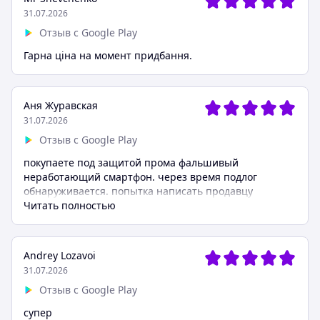
31.07.2026
Отзыв с Google Play
Гарна ціна на момент придбання.
Аня Журавская
31.07.2026
Отзыв с Google Play
покупаете под защитой прома фальшивый
неработающий смартфон. через время подлог
обнаруживается. попытка написать продавцу
блокируется всплывающим окном "в программе
Читать полностью
лучше". попытка написать жалобу блокируется
вечной капчей. пока пробиваешся на контакт с
супортом магазин мошенника удаляют, заметая
Andrey Lozavoi
следы. на официальный запрос о продавце
31.07.2026
мошеннике данные скрывают под предлогом
Отзыв с Google Play
"конфиденциальная информация". в это время
мошенник регистрирует другой магазин с уже
супер
накрученным рейтингом. схема отработ