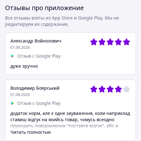
Отзывы про приложение
Все отзывы взяты из App Store и Google Play. Мы не
редактируем их содержание.
Александр Войнолович
01.08.2026
Отзыв с Google Play
дуже зручно
Володимир Боярський
01.08.2026
Отзыв с Google Play
додаток норм, але є одне зауваження, коли наприклад
ставиш відгук на якийсь товар, чомусь всеодно
приходить повідомлення "поставте відгук", або ж
можна ставити по другому кругу, зробіть щось з цим
Читать полностью
будь ласка