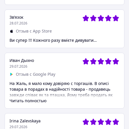
Звʼязок
28.07.2026
Отзыв с App Store
Ви супер !!! Кожного разу вмієте дивувати…
Иван Дыхно
29.07.2026
Отзыв с Google Play
На Жаль, я мало кому довіряю с торгашів. В описі
товара в порадах в надійності товара - продавець
завжди співає як та пташка, йому треба продать як
можна менше і як можна дорогше, а то і зовсім не те
Читать полностью
на що я розраховую. А онлайн покупки так і зовсім кіт
в мішку. Тільки з Пром я відчуваю реальний захист
свого гаманця.
Irina Zalevskaya
29.07.2026