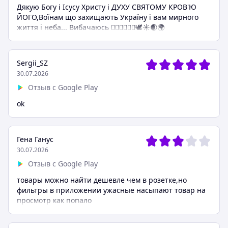
Дякую Богу і Ісусу Христу і ДУХУ СВЯТОМУ КРОВ'Ю
ЙОГО,Воїнам що захищають Україну і вам мирного
життя і неба... Вибачаюсь ❤️‍🔥🙏🌠🇺🇦🕊️☀️🌒🌍
Sergii_SZ
30.07.2026
Отзыв с Google Play
ok
Гена Ганус
30.07.2026
Отзыв с Google Play
товары можно найти дешевле чем в розетке,но
фильтры в приложении ужасные насыпают товар на
просмотр как попало