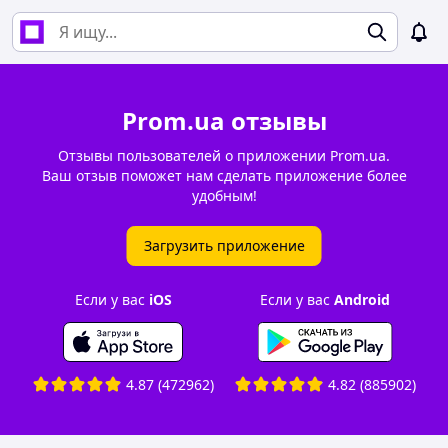
Prom.ua отзывы
Отзывы пользователей о приложении Prom.ua.
Ваш отзыв поможет нам сделать приложение более
удобным!
Загрузить приложение
Если у вас
iOS
Если у вас
Android
4.87
(
472962
)
4.82
(
885902
)