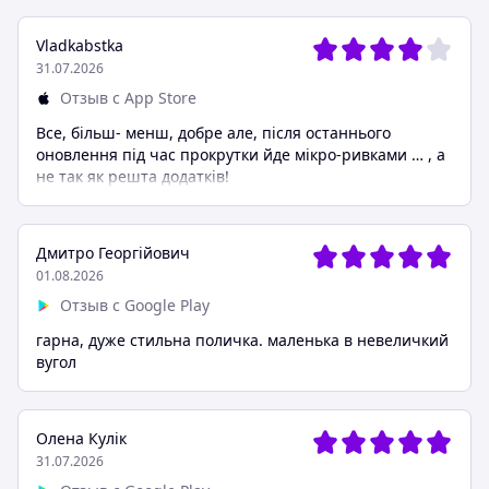
Vladkabstka
31.07.2026
Отзыв с App Store
Все, більш- менш, добре але, після останнього
оновлення під час прокрутки йде мікро-ривками … , а
не так як решта додатків!
Дмитро Георгійович
01.08.2026
Отзыв с Google Play
гарна, дуже стильна поличка. маленька в невеличкий
вугол
Олена Кулік
31.07.2026