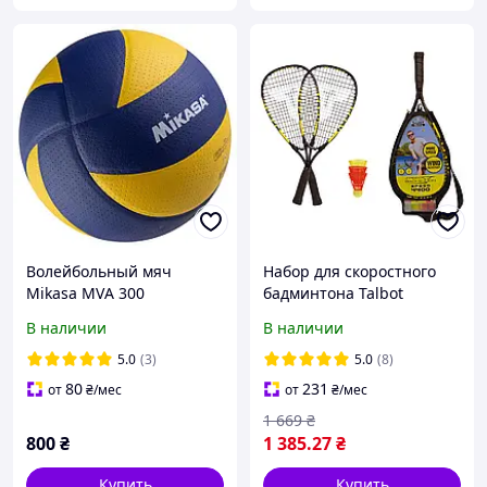
Волейбольный мяч
Набор для скоростного
Mikasa MVА 300
бадминтона Talbot
Speedbadminton Set
В наличии
В наличии
Speed 4400
5.0
(3)
5.0
(8)
80
231
от
₴
/мес
от
₴
/мес
1 669
₴
800
₴
1 385
.27
₴
Купить
Купить