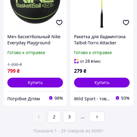
Мяч баскетбольный Nike
Ракетка для бадминтона
Everyday Playground
Talbot-Torro Attacker
N.100.4371.060.06 (размер
(429806)
Готово к отправке
Готово к отправке
6)
28
от
₴
/мес
1 200
₴
799
₴
279
₴
Купить
Купить
98%
93%
Потрібне Дітям
Wild Sport - товары для спорта и отдыха
1
2
3
...
Показано 1 - 29 товаров из 6000+