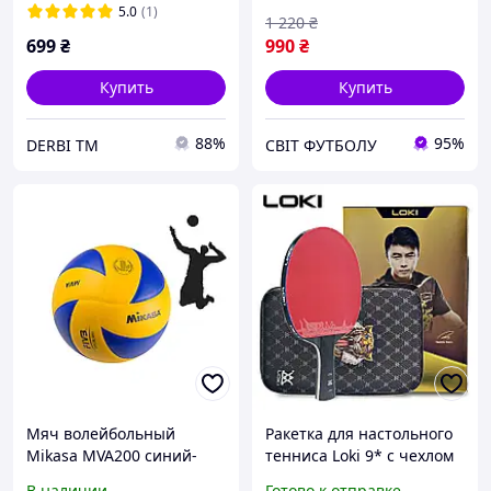
5.0
(1)
1 220
₴
699
₴
990
₴
Купить
Купить
88%
95%
DERBI TM
СВІТ ФУТБОЛУ
Мяч волейбольный
Ракетка для настольного
Mikasa MVA200 синий-
тенниса Loki 9* с чехлом
желтый (ARSH)
и губкой
В наличии
Готово к отправке