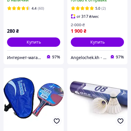
4.4
(60)
5.0
(2)
317
от
₴
/мес
2 000
₴
280
₴
1 900
₴
Купить
Купить
97%
97%
Интернет-магазин EXUS
Angelochek.kh - интернет-магазин детских товаров и настольных игр