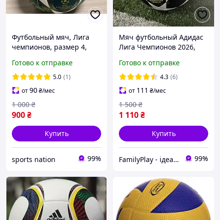
Футбольный мяч, Лига
Мяч футбольный Адидас
чемпионов, размер 4,
Лига Чемпионов 2026,
термошов финал 2025
футбольный мяч Adidas
Готово к отправке
Готово к отправке
CHAMPIONS LEAGUE
FINAL 2026 Budapest
5.0
(1)
4.3
(6)
90
111
от
₴
/мес
от
₴
/мес
1 000
₴
1 500
₴
900
₴
1 110
₴
Купить
Купить
99%
99%
sports nation
FamilyPlay - ідеальне поєднання спортивних та дитячих товарів