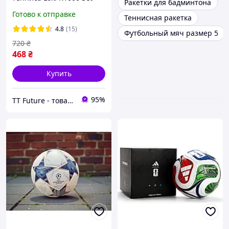
Ракетки для бадминтона
Готово к отправке
Теннисная ракетка
4.8
(15)
Футбольный мяч размер 5
720
₴
468
₴
Купить
95%
TT Future - товары для настольного тенниса