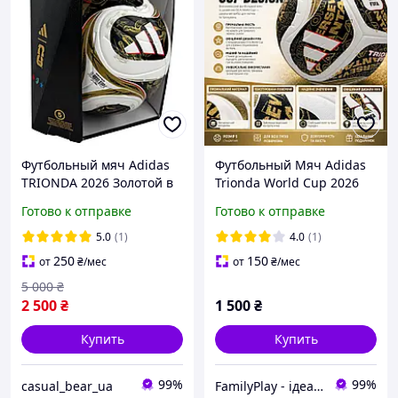
Футбольный мяч Adidas
Футбольный Мяч Adidas
TRIONDA 2026 Золотой в
Trionda World Cup 2026
коробке Мяч для футбола
Finals, футбольный мяч
Готово к отправке
Готово к отправке
Адидас Лиги Чемпионов
Адидас Чемпионат Мира
2026 размер 5
2026 Финал
5.0
(1)
4.0
(1)
250
150
от
₴
/мес
от
₴
/мес
5 000
₴
2 500
₴
1 500
₴
Купить
Купить
99%
99%
casual_bear_ua
FamilyPlay - ідеальне поєднання спортивних та дитячих товарів