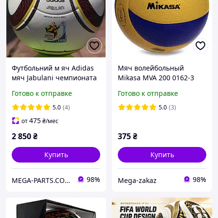
Футбольний м яч Adidas
Мяч волейбольный
мяч Jabulani чемпионата
Mikasa MVA 200 0162-3
мира 2010 года розмір 5 -
размер №5 для игры в
Готово к отправке
Готово к отправке
Білий
зале (Indoor) Yellow-Blue
5.0
(4)
5.0
(3)
475
от
₴
/мес
2 850
₴
375
₴
Купить
Купить
98%
98%
MEGA-PARTS.COM.UA
Mega-zakaz