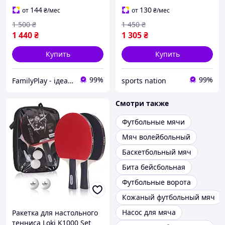
мира 2026
144
130
от
₴
/мес
от
₴
/мес
1 500
₴
1 450
₴
1 440
₴
1 305
₴
Купить
Купить
99%
99%
FamilyPlay - ідеальне поєднання спортивних та дитячих товарів
sports nation
Смотри также
Футбольные мячи
Мяч волейбольный
Баскетбольный мяч
Бита бейсбольная
Футбольные ворота
Кожаный футбольный мяч
Насос для мяча
Ракетка для настольного
тенниса Loki K1000 Set