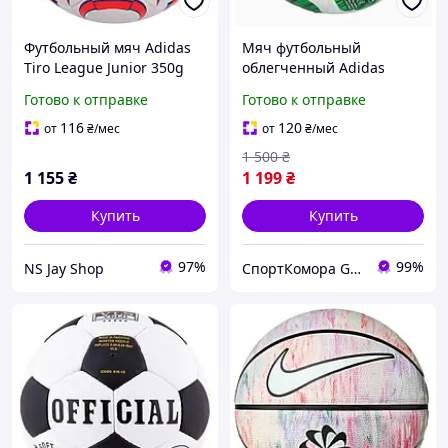
Футбольный мяч Adidas
Мяч футбольный
Tiro League Junior 350g
облегченный Adidas
JW1525, размер No5
World Cup 26 Trionda
Готово к отправке
Готово к отправке
league Junior 290g JD8168
(размер 5)
116
120
от
₴
/мес
от
₴
/мес
1 500
₴
1 155
₴
1 199
₴
Купить
Купить
97%
99%
NS Jay Shop
СпортКомора GalaBola