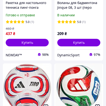
Ракетка для настольного
Воланы для бадминтона
тенниса пинг-понга
Jinque 08, 3 шт (перо
Landers 4 star в чехле
композит) воланчики
Готово к отправке
В наличии
5.0
(1)
5.0
(1)
460
₴
437
₴
209
₴
Купить
Купить
98%
97%
NEWDAY™
DynamicSport