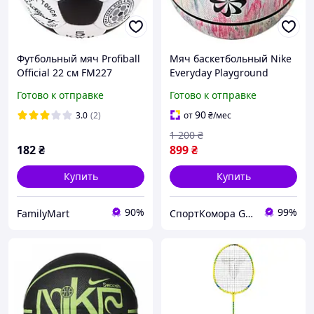
Футбольный мяч Profiball
Мяч баскетбольный Nike
Official 22 см FM227
Everyday Playground
N.100.7037.944.06 (размер
Готово к отправке
Готово к отправке
6)
90
3.0
(2)
от
₴
/мес
1 200
₴
182
₴
899
₴
Купить
Купить
90%
99%
FamilyMart
СпортКомора GalaBola