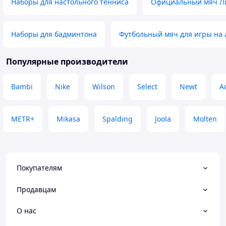
Наборы для настольного тенниса
Официальный мяч Л
Наборы для бадминтона
Футбольный мяч для игры на 
Популярные производители
Bambi
Nike
Wilson
Select
Newt
A
METR+
Mikasa
Spalding
Joola
Molten
Покупателям
Продавцам
О нас