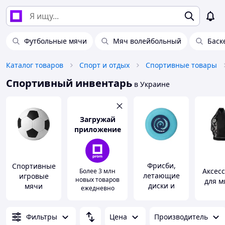
Футбольные мячи
Мяч волейбольный
Баск
Каталог товаров
Спорт и отдых
Спортивные товары
Спортивный инвентарь
в Украине
Загружай
приложение
Фрисби,
Спортивные
Аксес
Более 3 млн
летающие
игровые
новых товаров
для м
диски и
мячи
ежедневно
бумеранги
Фильтры
Цена
Производитель