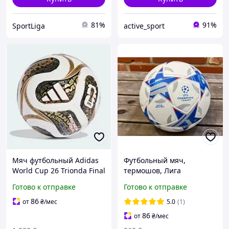
81%
91%
SportLiga
active_sport
Мяч футбольный Adidas
Футбольный мяч,
World Cup 26 Trionda Final
термошов, Лига
Mini KE4328 (размер 1)
чемпионов, размер 5
Готово к отправке
Готово к отправке
86
от
₴
/мес
5.0
(1)
86
от
₴
/мес