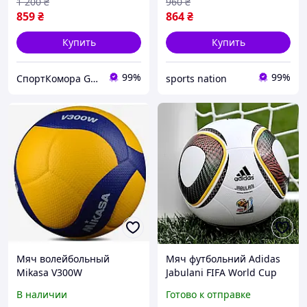
1 200
₴
960
₴
859
₴
864
₴
Купить
Купить
99%
99%
СпортКомора GalaBola
sports nation
Мяч волейбольный
Мяч футбольний Adidas
Mikasa V300W
Jabulani FIFA World Cup
2010
В наличии
Готово к отправке