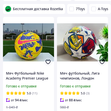
Бесплатная доставка Rozetka
7Toys
A-Toys
Мяч Футбольный Nike
Мяч футбольный, Лига
Academy Premier League
чемпионов, Лондон
(технология Nike
финал, 2024, рзмир 5,
Готово к отправке
Готово к отправке
Aerowsculpt) размер 5
термошов
5.0
(11)
5.0
(3)
94
88
от
₴
/мес
от
₴
/мес
1 049
₴
980
₴