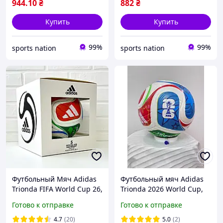
944
.10
₴
882
₴
Купить
Купить
99%
99%
sports nation
sports nation
Футбольный Мяч Adidas
Футбольный мяч Adidas
Trionda FIFA World Cup 26,
Trionda 2026 World Cup,
футбольный мяч в
высококачественный
Готово к отправке
Готово к отправке
коробке Адидас
игровой мяч для футбола
Чемпионат Мира 2026
размер 5 чемпионат
4.7
(20)
5.0
(2)