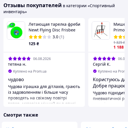
Отзывы покупателей
в категории «Спортивный
инвентарь»
Летающая тарелка фреби
Мишень
Newt Flying Disc Frisbee
Primo 
NE-SV-FRZ - Зеленый
пневма
3.0
(1)
1 325
₴
125
₴
1 188
₴
06.08.2026
06.08
тетяна н.
Сергій К.
Куплено на Prom.ua
Куплено на Prom.
чудово
Користуюсь дл
Добре працює.
Чудова іграшка для дітлахів, грають
із задоволенням і більше часу
Чудово підходить 
проводять на свіжому повітрі
пневматичної ру
тепер, матеріал міцний як в описі
пострілу вистача
вказано, літає добре, скарг немає
спрацювання мех
Смотри также