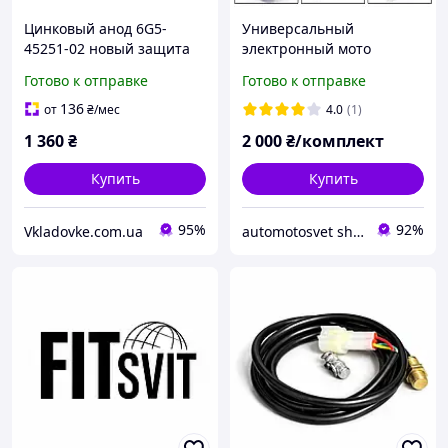
Цинковый анод 6G5-
Универсальный
45251-02 новый защита
электронный мото
от коррозии
спидометр тахометр
Готово к отправке
Готово к отправке
совместимый с
панель приборов до
оригинальными
14000 оборотов/мин
136
от
₴
/мес
4.0
(1)
запчастями для
магнитный датчик
1 360
₴
2 000
₴/комплект
лодочного мото
Купить
Купить
95%
92%
Vkladovke.com.ua
automotosvet shop