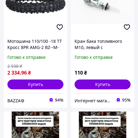
Мотошина 110/100 -18 TT
Кран бака топливного
Кросс 8PR AMG-2 BZ--M-
М10, левый с
47967 купить цена
отстойником Запчасти к
Готово к отправке
Готово к отправке
доставка мото запчасти
мото-ГЕНЕРАТОРАМ
запчастей для скутера
2 538
₴
тюнинг
2 334
.96
₴
110
₴
Купить
Купить
94%
95%
BAZZA⚙️
Интернет-магазин "Бензозапчасти"