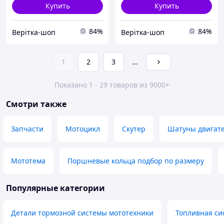
Купить
Купить
84%
84%
Верітка-шоп
Верітка-шоп
1
2
3
...
Показано 1 - 29 товаров из 9000+
Смотри также
Запчасти
Мотоцикл
Cкутер
Шатуны двигате
Мототема
Поршневые кольца подбор по размеру
Популярные категории
Детали тормозной системы мототехники
Топливная си