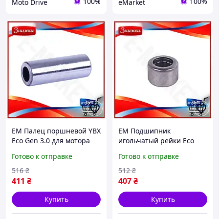
100%
100%
Moto Drive
eMarket
EM Палец поршневой YBX
EM Подшипник
Eco Gen 3.0 для мотора
игольчатый рейки Eco
178F запчасть для
Gen 3.0 TT AGRO MOTO
Готово к отправке
Готово к отправке
двигателя поршень для
для дизельного двигателя
бензинового мото MAR_K
192D запчасть для мото
516
₴
512
₴
MAR_K
411
₴
407
₴
Купить
Купить