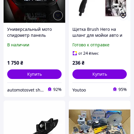
Универсальный мото
Щетка Brush Hero на
спидометр панель
шланг для мойки авто и
приборов тахометр до
уборка Водяная насадка-
В наличии
Готово к отправке
10000 оборотов/мин
щетка для колес, дисков,
велосипеда, плитки и
24
от
₴
/мес
садовой мебели
1 750
₴
236
₴
Купить
Купить
92%
95%
automotosvet shop
Youtoo