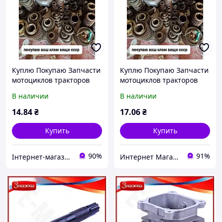
Куплю Покупаю Запчасти
Куплю Покупаю Запчасти
мотоциклов тракторов
мотоциклов тракторов
ретро мото новые и бу
ретро мото новые и бу
В наличии
В наличии
ретро мотоциклов
ретро мотоциклов
запчасти тракторов СССР
запчасти тракторов СССР
14
.84
₴
17
.06
₴
Купить
Купить
90%
91%
Інтернет-магазин запчастин джанк ярд Б/у запчастин
Интернет Магазин Лавка Старьевщика Вадима БУ запчастей и товаров СССР !!!