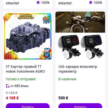
100%
100%
eMarket
eMarket
ST Картер правый TT
Usb зарядка вольтметр
новое поколение AGRO
термометр
MOTO для бензинового
универсальное
Готово к отправке
В наличии
двигателя CB-250/300CC
приспособление
запчасть для мото
685
от
₴
/мес
OST|ER
5 126
₴
4 108
₴
500
₴
Купить
Купить