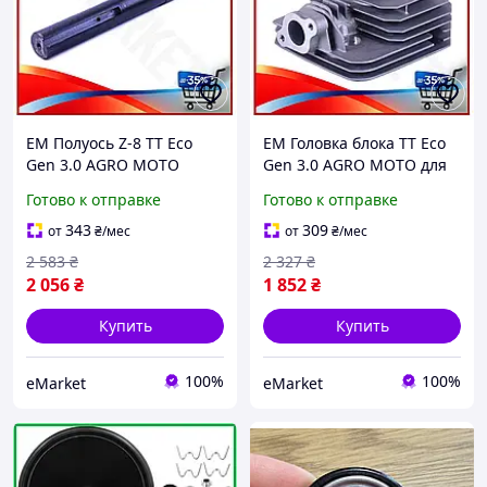
EM Полуось Z-8 TT Eco
EM Головка блока TT Eco
Gen 3.0 AGRO MOTO
Gen 3.0 AGRO MOTO для
450мм для КПП/6
бензинового двигателя
Готово к отправке
Готово к отправке
стальная деталь
P70F голая запчасть для
трансмиссии запчасть
двигателя MAR_K
343
309
от
₴
/мес
от
₴
/мес
для мотот MAR_K
2 583
₴
2 327
₴
2 056
₴
1 852
₴
Купить
Купить
100%
100%
eMarket
eMarket