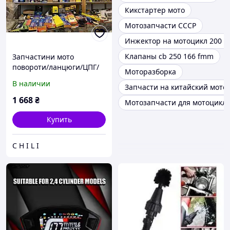
Кикстартер мото
Мотозапчасти СССР
Инжектор на мотоцикл 200 к
Клапаны cb 250 166 fmm
Запчастини мото
повороти/ланцюги/ЦПГ/
Моторазборка
сальніки/масло
В наличии
Запчасти на китайский мото
1 668
₴
Мотозапчасти для мотоцикл
Купить
C H I L I