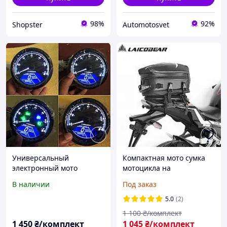
98%
92%
Shopster
Automotosvet
Универсальный
Компактная мото сумка
электронный мото
мотоцикла на
спидометр тахометр
automotosvet
В наличии
Под заказ
панель приборов до
12000 оборотов/мин
5.0
(2)
магнитный датчик
1 100
₴/комплект
1 450
₴/комплект
1 045
₴/комплект