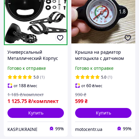
Универсальный
Крышка на радиатор
Металлический Корпус
мотоцыкла с датчиком
Фары 7 Дюймов (17.8 см)
температуры для Kovi,
Готово к отправке
Готово к отправке
для Мотоцикла /
Geon, Exdrive, Kaya
Кастомных Проектов -
5.0
(1)
5.0
(1)
Матовый Черный
188
60
от
₴
/мес
от
₴
/мес
1 185
₴/комплект
990
₴
1 125
.75
₴/комплект
599
₴
Купить
Купить
99%
99%
KASP.UKRAINE
motocentr.ua