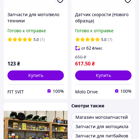
Запчасти для мото/вело
Датчик скорости (Нового
техники
образца)
Готово к отправке
Готово к отправке
5.0
(1)
5.0
(7)
62
от
₴
/мес
650
₴
123
₴
617
.50
₴
Купить
Купить
100%
100%
FIT SVIT
Moto Drive
Смотри также
Магазин мотозапчастей
Запчасти для мотоцикла
Запчасти для питбайков