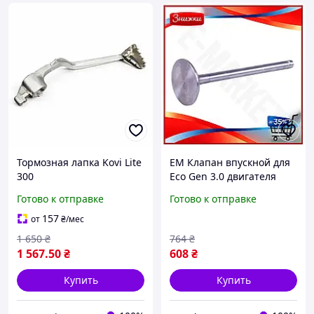
Тормозная лапка Kovi Lite
EM Клапан впускной для
300
Eco Gen 3.0 двигателя
CF3B24T автомобильный
Готово к отправке
Готово к отправке
запчасть для замены
детали для мото MAR_K
157
от
₴
/мес
1 650
₴
764
₴
1 567
.50
₴
608
₴
Купить
Купить