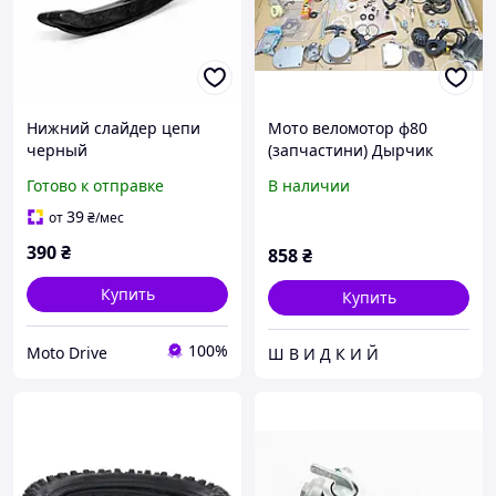
Нижний слайдер цепи
Мото веломотор ф80
черный
(запчастини) Дырчик
Готово к отправке
В наличии
39
от
₴
/мес
390
₴
858
₴
Купить
Купить
100%
Moto Drive
Ш В И Д К И Й