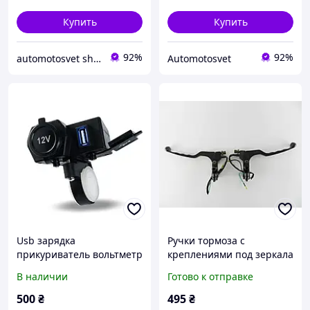
Купить
Купить
92%
92%
automotosvet shop
Automotosvet
Usb зарядка
Ручки тормоза с
прикуриватель вольтметр
креплениями под зеркала
МОТО/ZUBR
В наличии
Готово к отправке
500
₴
495
₴