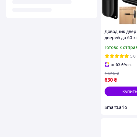
Доводчик двер
дверей до 60 кг
регулировкой
Готово к отпра
Malatec PR-067
5.0
63
от
₴
/мес
1 015
₴
630
₴
Купит
SmartLario