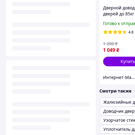
Дверной довод
дверей до 85кг
шириной до 95
Готово к отпра
хорошего каче
гарантия 1 Год
4.8
1 200
₴
1 049
₴
Купит
Интернет-Магазин Безопасности
Смотри также
Жалюзийные 
Доводчик две