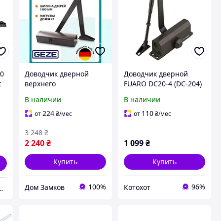
00
Доводчик дверной
Доводчик дверной
с
верхнего
FUARO DC20-4 (DC-204)
расположения для
BR до 85 кг
В наличии
В наличии
й
дверей весом до 80 кг
(коричневый)
GEZE TS 1500 с
224
110
от
₴
/мес
от
₴
/мес
локтевой тягой
3 248
₴
коричневый
2 240
₴
1 099
₴
Купить
Купить
100%
96%
Дом Замков
Котохот
ет-магазин дверной фурнитуры