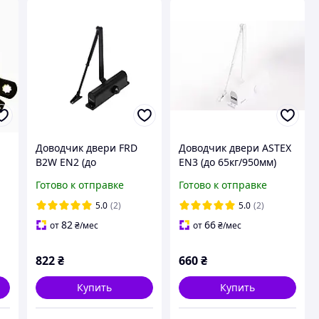
Доводчик двери FRD
Доводчик двери ASTEX
B2W EN2 (до
EN3 (до 65кг/950мм)
ый
45кг/860мм)
белый (РАЛ 9016)
Готово к отправке
Готово к отправке
коричневый (РАЛ 8019)
5.0
(2)
5.0
(2)
82
66
от
₴
/мес
от
₴
/мес
822
₴
660
₴
Купить
Купить