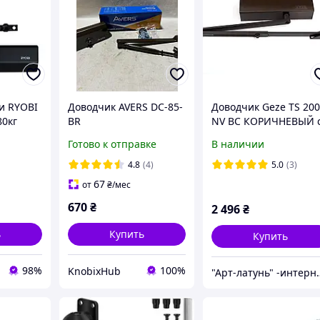
и RYOBI
Доводчик AVERS DC-85-
Доводчик Geze TS 20
80кг
BR
NV BC КОРИЧНЕВЫЙ 
локтевой тягой, с
Готово к отправке
В наличии
тройной регулировко
4.8
(4)
5.0
(3)
67
от
₴
/мес
670
₴
2 496
₴
ь
Купить
Купить
98%
100%
KnobixHub
"Арт-латунь" -интерн