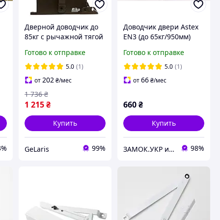
Дверной доводчик до
Доводчик двери Astex
85кг с рычажной тягой
EN3 (до 65кг/950мм)
Rico 1500, Коричневый
коричневый (РАЛ 8019)
Готово к отправке
Готово к отправке
/ Доводчик на входную
(Украина)
дверь / Доводчик
5.0
(1)
5.0
(1)
дверной
202
66
от
₴
/мес
от
₴
/мес
1 736
₴
1 215
₴
660
₴
Купить
Купить
3%
99%
98%
GeLaris
ЗАМОК.УКР интернет-магазин замков и фурнитуры