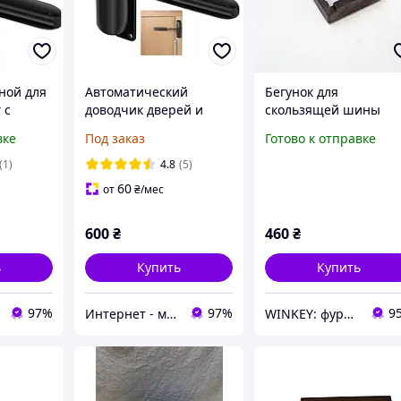
ной для
Автоматический
Бегунок для
 с
доводчик дверей и
скользящей шины
 черный
ворот
GEZE 1500/3000
вке
Под заказ
Готово к отправке
(1)
4.8
(5)
60
от
₴
/мес
600
₴
460
₴
ь
Купить
Купить
97%
97%
9
Интернет - магазин МАНДАРИНКА
WINKEY: фурнитура для окон и дверей