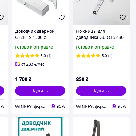
Доводчик дверной
Ножницы для
GEZE TS 1500 с
доводчика GU OTS 430
ножницами белый
белые
Готово к отправке
Готово к отправке
5.0
(4)
5.0
(4)
283
от
₴
/мес
1 700
₴
850
₴
Купить
Купить
5%
95%
95%
WINKEY: фурнитура для окон и дверей
WINKEY: фурнитура для окон и дверей