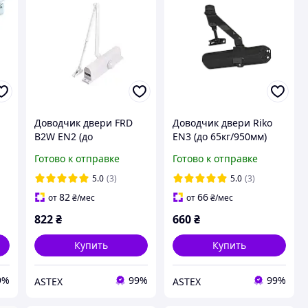
Доводчик двери FRD
Доводчик двери Riko
B2W EN2 (до
EN3 (до 65кг/950мм)
45кг/860мм) белый (РАЛ
черный (РАЛ 9005)
Готово к отправке
Готово к отправке
9016)
к
5.0
(3)
5.0
(3)
82
66
от
₴
/мес
от
₴
/мес
822
₴
660
₴
Купить
Купить
9%
99%
99%
ASTEX
ASTEX