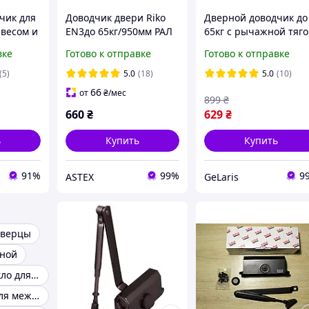
чик для
Доводчик двери Riko
Дверной доводчик до
 весом и
EN3до 65кг/950мм РАЛ
65кг с рычажной тяг
0мм.
9016 Белый
Rico 1000, Белый /
вке
Готово к отправке
Готово к отправке
ства,
Доводчик дверной /
Доводчик на входную
(5)
5.0
(18)
5.0
(10)
дверь
66
от
₴
/мес
899
₴
660
₴
629
₴
ь
Купить
Купить
91%
99%
9
ASTEX
GeLaris
дверцы
рной
Узорчатое стекло для дверей
Уплотнитель для межкомнатных дверей