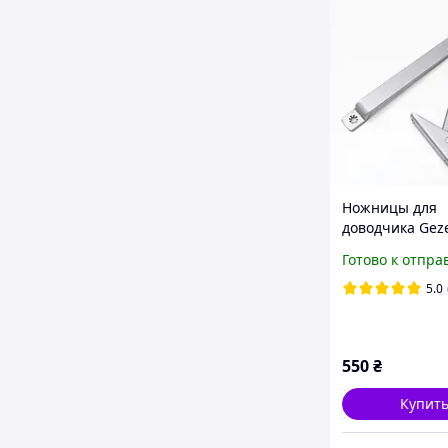
Ножницы для
доводчика Gez
1000/TS 1500 с
Готово к отпра
5.0
550
₴
Купит