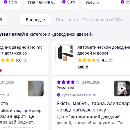
95%
93%
9
ТОВ "БК-КВАЛІТЄТ"
GeLaris
3
...
Вперед
Показано 1 - 29 товаров из 6000+
упателей
в категории «Доводчики дверей»
одчик дверной Hoimc
Автоматический доводчи
 г дотяжка со
дверей и ворот
льным тросом для
5.0
(3)
4.8
(5)
рей и окон белый
₴
600
₴
1335)
₴
.07.2026
24.06.2026
Роман М.
+
1
rom.ua
Куплено на Prom.ua
осто
Якість, мабуть, гарна. Але товар
не відпоаґвідає опису.
робити так, щоб двері
ояли відкриті. Це
Це не "автоматичний довідник"
 за цей бюджет.
дверей, а звичайна пружина. Тут
, щоб не псувати
нема ніякого пневматичного