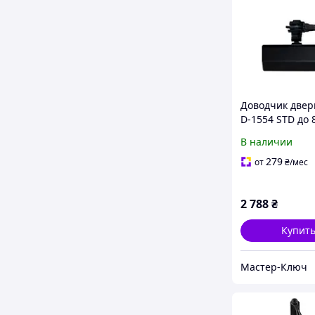
Доводчик двер
D-1554 STD до 
черный
В наличии
279
от
₴
/мес
2 788
₴
Купит
Мастер-Ключ