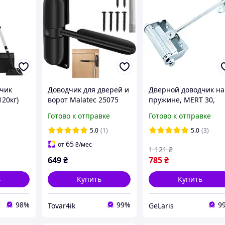
чик
Доводчик для дверей и
Дверной доводчик на
120кг)
ворот Malatec 25075
пружине, MERT 30,
)
Хром / Механический
Готово к отправке
Готово к отправке
доводчик на двери /
Пружинный доводчи
5.0
(1)
5.0
(3)
для дверей
65
от
₴
/мес
1 121
₴
649
₴
785
₴
ь
Купить
Купить
98%
99%
9
Tovar4ik
GeLaris