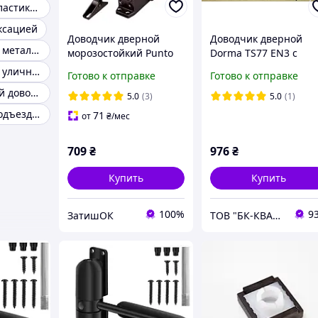
Доводчик на пластиковые двери
ксацией
Доводчик дверной
Доводчик дверной
Доводчики для металлических дверей
морозостойкий Punto
Dorma TS77 EN3 с
SD-2040 BR 55-80 кг
рычажной тягой,
Доводчики для уличных калиток
Готово к отправке
Готово к отправке
(коричневый)
коричневый
Автомобильный доводчик дверей
5.0
(3)
5.0
(1)
Доводчик на подъездную дверь
71
от
₴
/мес
709
₴
976
₴
Купить
Купить
100%
9
ЗатишОК
ТОВ "БК-КВАЛІТЄТ"