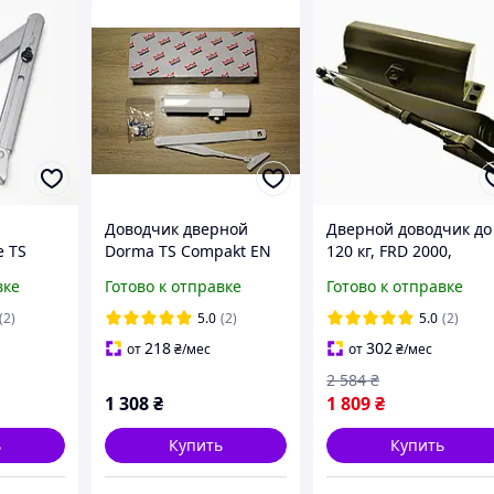
Доводчик дверной
Дверной доводчик до
e TS
Dorma TS Compakt EN
120 кг, FRD 2000,
ерые
2/3/4 (Compact) со
Коричневый / Уличн
вке
Готово к отправке
Готово к отправке
складным рычагом,
доводчик на двери /
белый
Доводчик двери /
(2)
5.0
(2)
5.0
(2)
Доводчики
218
302
от
₴
/мес
от
₴
/мес
2 584
₴
1 308
₴
1 809
₴
ь
Купить
Купить