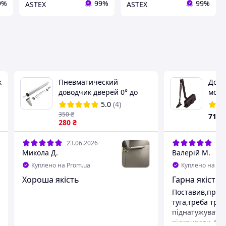
9%
99%
99%
ASTEX
ASTEX
к
Пневматический
Дово
доводчик дверей 0° до
моро
100° до 35 кг
2040 
5.0
(4)
(кор
350
₴
719
280
₴
23.06.2026
16.
Микола Д.
Валерій М.
Куплено на Prom.ua
Куплено на Pr
Хороша якість
Гарна якість і
Поставив,пра
туга,треба тро
піднатужувати
відкривати.Але 