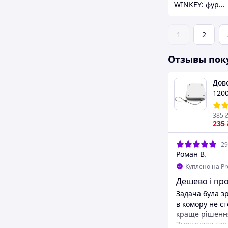
WINKEY: фурнитура для окон и дверей
1
2
Отзывы пок
Дов
1200
ста
две
385
(R05
235
29
Роман В.
Куплено на P
Дешево і пр
Задача була з
в комору не ст
краще рішення
Змонтував так