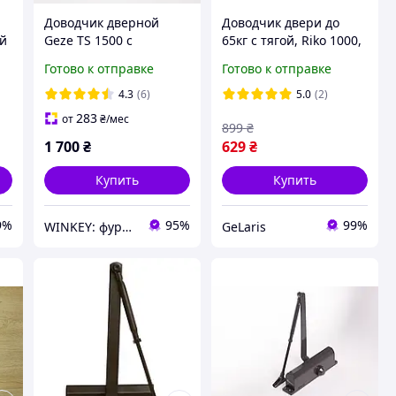
Доводчик дверной
Доводчик двери до
ой
Geze TS 1500 с
65кг с тягой, Riko 1000,
ножницами
Белый / Доводчик на
Готово к отправке
Готово к отправке
коричневый
двери / Доводчик для
дверей / Дотяжка
4.3
(6)
5.0
(2)
дверей
283
от
₴
/мес
899
₴
1 700
₴
629
₴
Купить
Купить
9%
95%
99%
WINKEY: фурнитура для окон и дверей
GeLaris