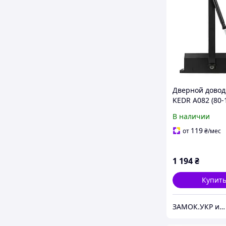
Дверной довод
KEDR А082 (80-
черный (Китай
В наличии
119
от
₴
/мес
1 194
₴
Купит
ЗАМОК.УКР интернет-магазин замков и фурнитуры