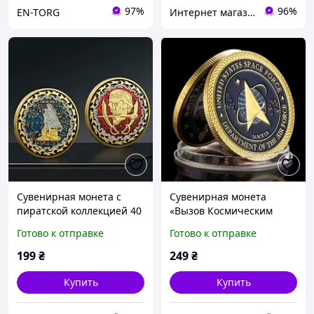
97%
96%
EN-TORG
Интернет магазин GSM-V
Сувенирная монета с
Сувенирная монета
пиратской коллекцией 40
«Вызов Космическим
мм * 3 мм
силам США»
Готово к отправке
Готово к отправке
199
₴
249
₴
Купить
Купить