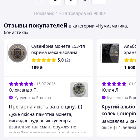
Показано 1 - 29 товаров из 9000+
Отзывы покупателей
в категории «Нумизматика,
бонистика»
Сувенірна монета «53-тя
Альбом
окрема механізована
хранен
бригада імені князя
бон | 
5.0
(2)
Володимира Мономаха»
Альбом
189
₴
1 600
₴
| Черн
15.07.2026
01.06
Олександр П.
Юлия Л.
Куплено на Prom.ua
Куплено на Prom.
Прегарна якість за цю ціну;-)))
Крутий альбом
колекціонерів
Дуже якісна памятна монета,
виглядає чудово як сувенір а
Замовляла 2 хаме
взагалі як талісман, оружжя не
якісні) і 1 великий. Великий на 
знімайте-попереджає що ніколи не
комірок+докупила 
втрачай пильність, а змійовик то
вийшов величезн