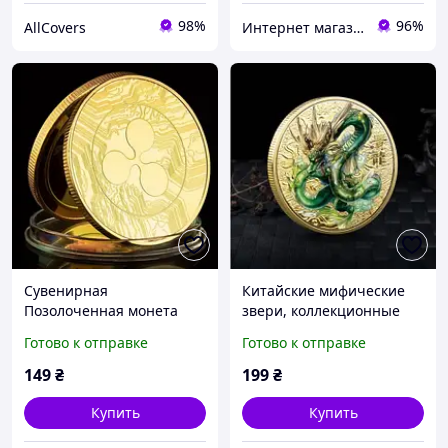
98%
96%
AllCovers
Интернет магазин GSM-V
Сувенирная
Китайские мифические
Позолоченная монета
звери, коллекционные
Crypto Ripple XRP
монеты, монета с
Готово к отправке
Готово к отправке
драконом T
149
₴
199
₴
Купить
Купить