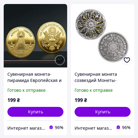
Сувенирная монета-
Сувенирная монета
пирамида Европейская и
созвездий Монеты-
американская вера
хранители счастливой
Готово к отправке
Готово к отправке
Божьего глаза
богини
199
₴
199
₴
Купить
Купить
96%
96%
Интернет магазин GSM-V
Интернет магазин GSM-V