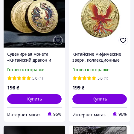
Сувенирная монета
Китайские мифические
«Китайский дракон и
звери, коллекционные
феникс»
монеты, монета с
Готово к отправке
Готово к отправке
драконом S
5.0
(1)
5.0
(1)
198
₴
199
₴
Купить
Купить
96%
96%
Интернет магазин GSM-V
Интернет магазин GSM-V