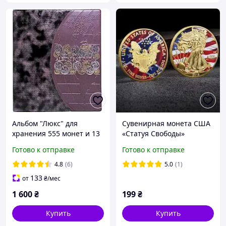
Альбом "Люкс" для
Сувенирная монета США
хранения 555 монет и 13
«Статуя Свободы»
бон | Клясер для монет |
Готово к отправке
Готово к отправке
Альбом для нумизматики
Бордо
4.8
(6)
5.0
(1)
133
от
₴
/мес
1 600
₴
199
₴
Купить
Купить