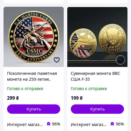
Позолоченная памятная
Сувенирная монета ВВС
монета на 250-летие,
США F-35
коллекция монет Корпуса
Готово к отправке
Готово к отправке
морской пехоты США
299
₴
199
₴
Купить
Купить
96%
96%
Интернет магазин GSM-V
Интернет магазин GSM-V