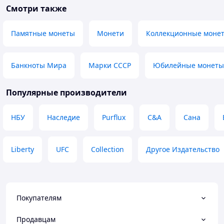
Смотри также
оберіг від злого, можна подарувати
вмісткий (біля 10
людині яку ви поважаєте...
Комірок багато, в
За такі гроші,я 
Преимущества
Памятные монеты
Монети
Коллекционные моне
найкраще рішенн
Має гарний, аккуратний вигляд
окрема подяка за
Недостатки
якість товару.
Що вона не срібна і не
Банкноты Мира
Марки СССР
Юбилейные монеты
Преимущества
золота)))999проба
Якість та вмісткіс
Популярные производители
НБУ
Наследие
Purflux
C&A
Сана
Liberty
UFC
Collection
Другое Издательство
Покупателям
Продавцам