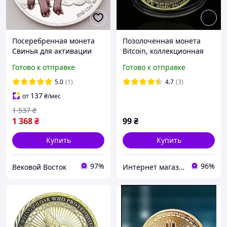
Посеребренная монета
Позолоченная монета
Свинья для активации
Bitcoin, коллекционная
любви, удачи, денег
художественная
Готово к отправке
Готово к отправке
коллекция
5.0
(1)
4.7
(3)
137
от
₴
/мес
1 537
₴
1 368
₴
99
₴
Купить
Купить
97%
96%
Вековой Восток
Интернет магазин GSM-V