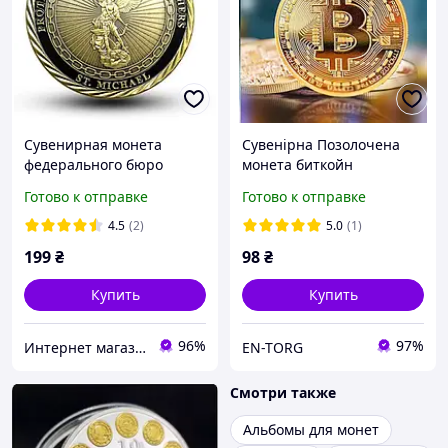
Сувенирная монета
Сувенірна Позолочена
федерального бюро
монета биткойн
расследований США
Готово к отправке
Готово к отправке
4.5
(2)
5.0
(1)
199
₴
98
₴
Купить
Купить
96%
97%
Интернет магазин GSM-V
EN-TORG
Смотри также
Альбомы для монет