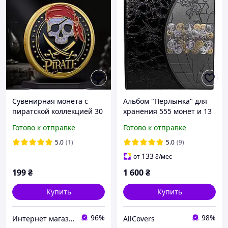
Сувенирная монета с
Альбом "Перлынка" для
пиратской коллекцией 30
хранения 555 монет и 13
мм * 3 мм №30
бон | Кляссер для монет
Готово к отправке
Готово к отправке
| Альбом для
нумизматики | Черный
5.0
(1)
5.0
(9)
133
от
₴
/мес
199
₴
1 600
₴
Купить
Купить
96%
98%
Интернет магазин GSM-V
AllCovers