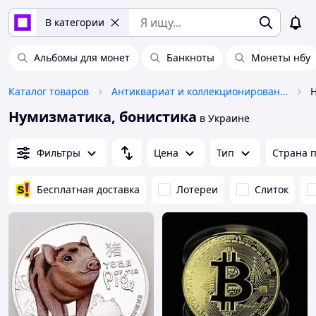
В категории
Альбомы для монет
Банкноты
Монеты нбу
Каталог товаров
Антиквариат и коллекционирование
Н
Нумизматика, бонистика
в Украине
Фильтры
Цена
Тип
Страна 
Бесплатная доставка
Лотереи
Слиток