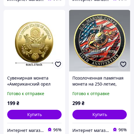
Сувенирная монета
Позолоченная памятная
«Американский орел
монета на 250-летие,
Свободы»
коллекция монет Корпуса
Готово к отправке
Готово к отправке
морской пехоты США
199
₴
299
₴
Купить
Купить
96%
96%
Интернет магазин GSM-V
Интернет магазин GSM-V