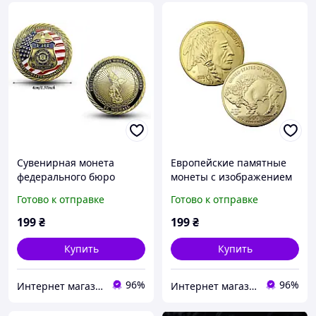
Сувенирная монета
Европейские памятные
федерального бюро
монеты с изображением
расследований США
индейской головы бизона
Готово к отправке
Готово к отправке
199
₴
199
₴
Купить
Купить
96%
96%
Интернет магазин GSM-V
Интернет магазин GSM-V