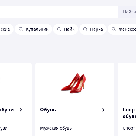
Найти
нские
Купальник
Найк
Парка
Женское
обуви
Обувь
Спор
обув
буви
Мужская обувь
Спорт