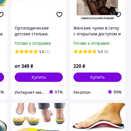
Ортопедические
Женские чулки в сетку
м.
детские стельки,
с открытым доступом и
размер 35-37, для
вырезами эффектные
Готово к отправке
Готово к отправке
стопы (см) до 23.4см,
колготки на поясе с
длина стельки 24,1 см,
имитацией чулок
5.0
(1)
5.0
(8)
ширина 8,5 см
1/2/3/4 р Чёрный
от
349
₴
220
₴
Купить
Купить
4%
97%
99%
Интернет-магазин "Ecopoint"
Feromon