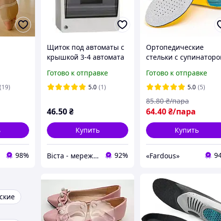
Щиток под автоматы с
Ортопедические
крышкой 3-4 автомата
стельки с супинаторо
Размер 40-45
Готово к отправке
Готово к отправке
(19)
5.0
(1)
5.0
(5)
85
.80
₴/пара
46
.50
₴
64
.40
₴/пара
ь
Купить
Купить
98%
92%
9
Віста - мережа будівельно-господарчих маркетів
«Fardous»
ские