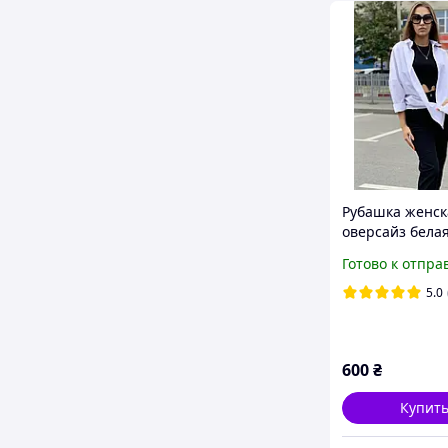
Рубашка женск
оверсайз бела
Готово к отпра
5.0
600
₴
Купит