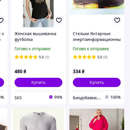
 з
Женская вышиванка
Стельки Янтарные
6
футболка
энергоинформационны
е массажные Эконика (
Готово к отправке
Готово к отправке
пара )
5.0
(5)
5.0
(8)
480
₴
334
₴
Купить
Купить
8%
99%
100%
SKS
Биодобавки, свечи, фитопрепараты для всей семьи vsimshop