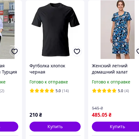
ая
Футболка хлопок
Женский летний
я Турция
черная
домашний халат
короткий рукав молн
вке
Готово к отправке
Готово к отправке
размер 48 50 52 54 56
58 60
(2)
5.0
(14)
5.0
(4)
545
₴
210
₴
485
.05
₴
ь
Купить
Купить