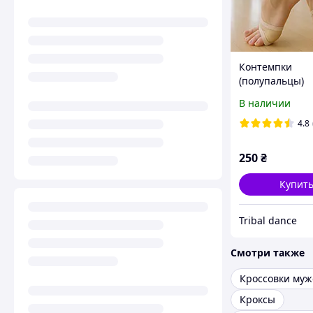
Контемпки
(полупальцы)
футайзери Z-2
В наличии
4.8
250
₴
Купит
Tribal dance
Смотри также
Кроссовки муж
Кроксы