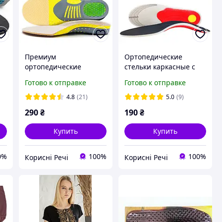
Премиум
Ортопедические
ортопедические
стельки каркасные с
стельки каркасные с
супинатором обрезные
Готово к отправке
Готово к отправке
супинатором обрезные
мужские 40-44р
антибактериальные
4.8
(21)
5.0
(9)
беж 40-45р
290
₴
190
₴
Купить
Купить
0%
100%
100%
Корисні Речі
Корисні Речі