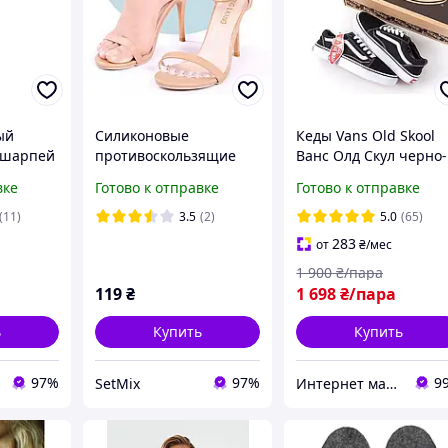
ый
Силиконовые
Кеды Vans Old Skool
 шарпей
противоскользящие
Ванс Олд Скул черно-
 по
вкладыши
белые мужские
вке
Готово к отправке
Готово к отправке
(прозрачные, 2шт)
женские подростков
озетка
(11)
3.5
(2)
5.0
(65)
283
от
₴
/мес
1 900
₴/пара
119
₴
1 698
₴/пара
ь
Купить
Купить
97%
97%
9
SetMix
Интернет магазин одежды и обуви " Rare "