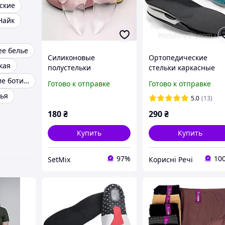
ские
Найк
е белье
Силиконовые
Ортопедические
кая
полустельки
стельки каркасные
ортопедические
премиум обрезные
Женские зимние ботинки
Готово к отправке
Готово к отправке
(прозрачные, 2шт)
антибактериальные
ья
35-40
5.0
(13)
180
₴
290
₴
Купить
Купить
97%
10
SetMix
Корисні Речі