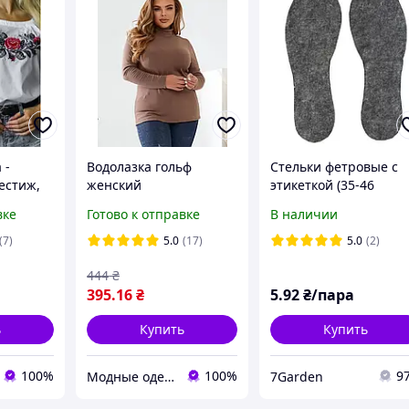
 -
Водолазка гольф
Стельки фетровые с
естиж,
женский
этикеткой (35-46
к, р.
демисезонный тонкий
размеры) (350)
вке
Готово к отправке
В наличии
лая с
большего размера 56
58 60 разные цвета
(7)
5.0
(17)
5.0
(2)
444
₴
395
.16
₴
5
.92
₴/пара
ь
Купить
Купить
100%
100%
9
Модные одежки для меня и крошки
7Garden