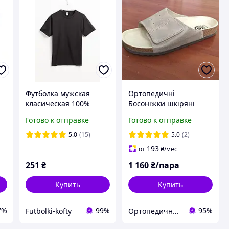
Футболка мужская
Ортопедичні
класическая 100%
Босоніжки шкіряні
хлопок 0610360
жіночі на липучці
Готово к отправке
Готово к отправке
5.0
(15)
5.0
(2)
193
от
₴
/мес
251
₴
1 160
₴/пара
Купить
Купить
7%
99%
95%
Futbolki-kofty
Ортопедичне взуття Устілки