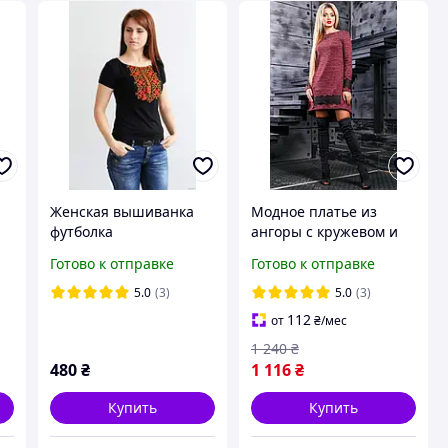
Женская вышиванка
Модное платье из
футболка
ангоры с кружевом и
ия
удлиненной спинкой
Готово к отправке
Готово к отправке
42-48 размера
5.0
(3)
5.0
(3)
112
от
₴
/мес
1 240
₴
480
₴
1 116
₴
Купить
Купить