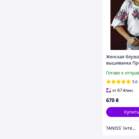
Женская блузка
вышиванка Пр
вышивка крести
Готово к отпра
S,M,L,XL,2XL бе
красным
5.0
67
от
₴
/мес
670
₴
Купит
TANISS' Інтернет-магазин