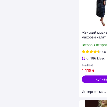
Женский модн
махровй халат
44/46 ,доставка
Готово к отпра
Украине
НП,Укрпочта,Р
4.8
186
от
₴
/мес
1 219
₴
1 119
₴
Купит
Интернет-магазин "Стильная Штучка"