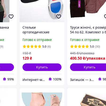
ванка
Стельки
Труси жіночі, є розмір
ортопедические
54 по 62. Комплект з 
спортивные, 3-х
шт. Однотонні.
вке
Готово к отправке
Готово к отправке
зонные. Размер от 38
до 42. Длина 27.5 см.
(9)
5.0
(6)
5.0
(30)
150
₴
445
₴/упаковка
129
₴
400
.50
₴/упаковка
ь
Купить
Купить
99%
100%
9
Интернет-магазин "Коламбус"
Затишок — замов Добра мішок!