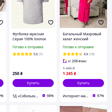
Футболка мужская
Батальный Махровый
Серая 100% Хлопок
халат женский
р.46
длинный с капюшоном
Готово к отправке
Готово к отправке
ые
50-66р, доставка по
Украине
5.0
(7)
4.9
(19)
208
от
₴
/мес
1 345
₴
250
₴
1 245
₴
Купить
Купить
9%
98%
97%
ТД «Собольэкспресс»
Интернет-магазин "Стильная Штучка"