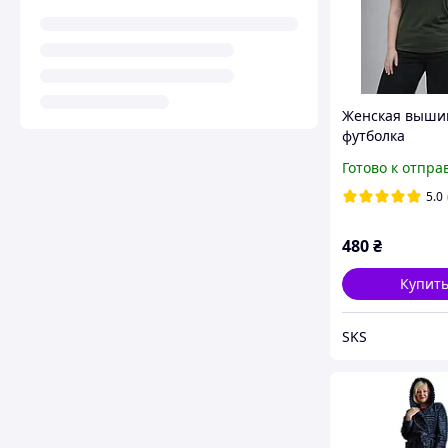
Женская выши
футболка
Готово к отпра
5.0
480
₴
Купит
SKS