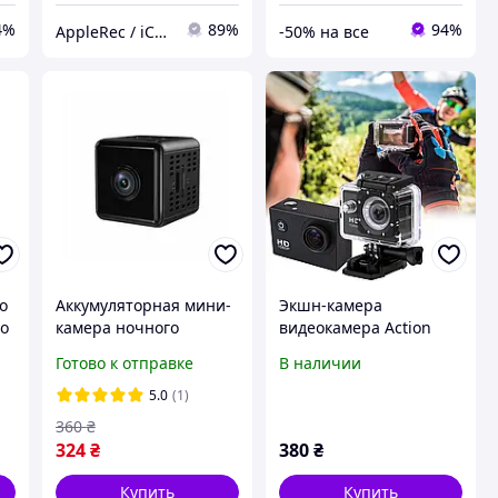
4%
89%
94%
AppleRec / iCraft
-50% на все
o
Аккумуляторная мини-
Экшн-камера
bo
камера ночного
видеокамера Action
видения с Wi-Fi P7-X6D
Camera D600 A7
Готово к отправке
В наличии
HP227
(X05/175)
5.0
(1)
360
₴
324
₴
380
₴
Купить
Купить