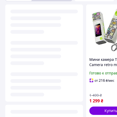
Мини камера 
Camera retro mi
Поворотная Ка
Готово к отпра
G10 Green
216
от
₴
/мес
1 499
₴
1 299
₴
Купит