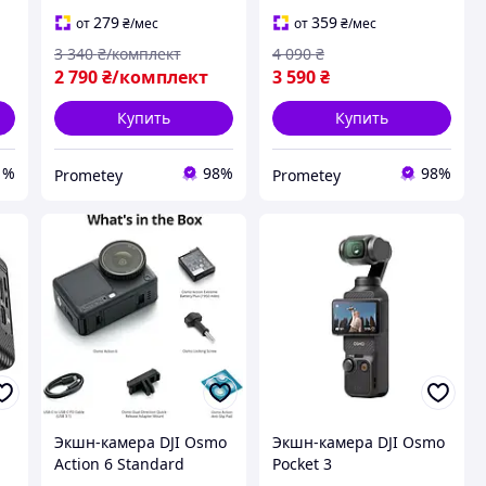
279
359
от
₴
/мес
от
₴
/мес
3 340
₴/комплект
4 090
₴
2 790
₴/комплект
3 590
₴
Купить
Купить
1%
98%
98%
Prometey
Prometey
Экшн-камера DJI Osmo
Экшн-камера DJI Osmo
Action 6 Standard
Pocket 3
Combo
(CP.OS.00000301.03)