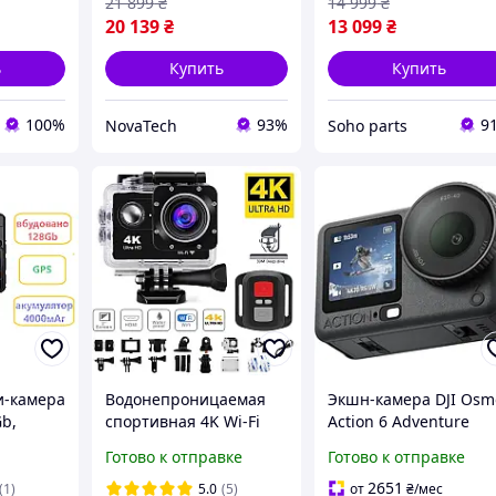
21 899
₴
14 999
₴
20 139
₴
13 099
₴
ь
Купить
Купить
100%
93%
9
NovaTech
Soho parts
и-камера
Водонепроницаемая
Экшн-камера DJI Osm
b,
спортивная 4K Wi-Fi
Action 6 Adventure
ия,
экшн камера DMX 30
Combo
Готово к отправке
Готово к отправке
,
(CP.OS.00000506.02)
-
2651
(1)
5.0
(5)
от
₴
/мес