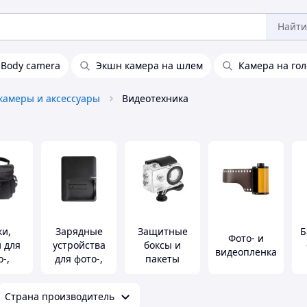
Найти
Body camera
Экшн камера на шлем
Камера на гол
окамеры и аксессуары
Видеотехника
ки,
Зарядные
Защитные
Б
Фото- и
 для
устройства
боксы и
видеопленка
-,
для фото-,
пакеты
камер
видеокамер
в
Страна производитель