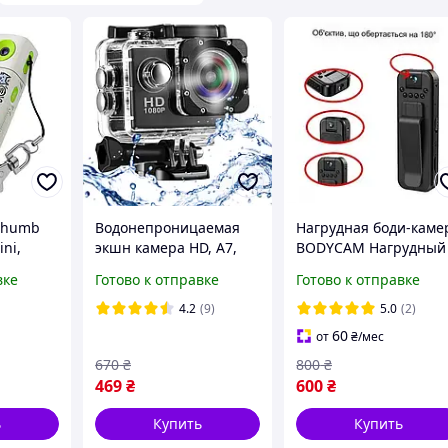
Thumb
Водонепроницаемая
Нагрудная боди-каме
ni,
экшн камера HD, A7,
BODYCAM Нагрудный
мера 2К
ACTION CAMERA / Экшн
видеорегистратор с
вке
Готово к отправке
Готово к отправке
камера на шлем с
поворотным
набором креплений и
объективом и ночно
4.2
(9)
5.0
(2)
боксом
съемкоЙ
60
от
₴
/мес
670
₴
800
₴
469
₴
600
₴
ь
Купить
Купить