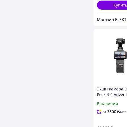
Купит
Магазин ELEK
Экшн-камера D
Pocket 4 Adven
Combo
В наличии
(CP.OS.00000544
3800
от
₴
/мес