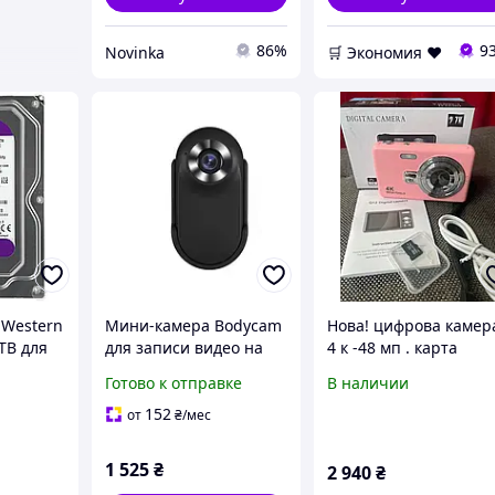
86%
9
Novinka
🛒 Экономия ❤️
 Western
Мини-камера Bodycam
Нова! цифрова камер
1TB для
для записи видео на
4 к -48 мп . карта
теле с креплением и
памʼяті-32 гб
Готово к отправке
В наличии
ження
картой памяти 32 ГБ
черная
152
от
₴
/мес
1 525
₴
2 940
₴