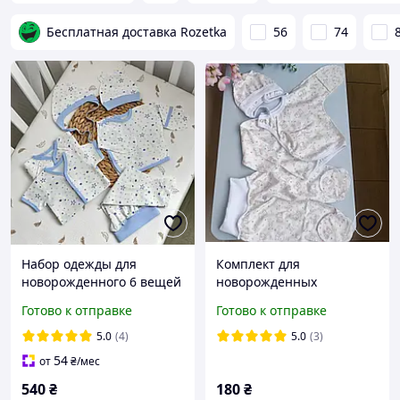
Бесплатная доставка Rozetka
56
74
Набор одежды для
Комплект для
новорожденного 6 вещей
новорожденных
Звездочка 0 - 1 месяц
(ползунки + распашонка +
Готово к отправке
Готово к отправке
рост 56 см Lari голубой
шапка) 56 см
5.0
(4)
5.0
(3)
54
от
₴
/мес
540
₴
180
₴