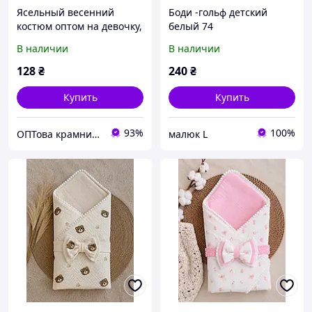
Ясельный весенний
Боди -гольф детский
костюм оптом на девочку,
белый 74
наборы и комплекты
В наличии
В наличии
детские весна - осень р.1
2 3 4 5 лет 5 лет
128
₴
240
₴
Купить
Купить
93%
100%
ОПТова крамниця.com
малюк L