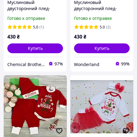
Муслиновый
Муслиновый
двусторонний плед-
двусторонний плед-
конверт для
конверт для
Готово к отправке
Готово к отправке
новорожденных 100×70
новорожденных 100×70
см, 1 шт (беж/мордочки
см, 1 шт (розовый/
5.0
(1)
5.0
(2)
мишек)
флоренция)
430
₴
430
₴
Купить
Купить
97%
99%
Chemical Brothers
Wonderland