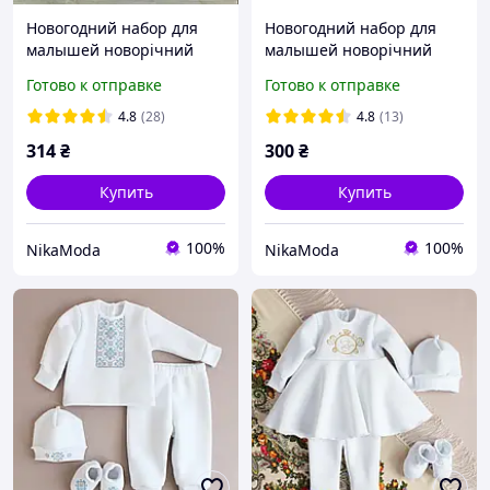
Новогодний набор для
Новогодний набор для
малышей новорічний
малышей новорічний
набір Мій перший новий
набір Мій перший новий
Готово к отправке
Готово к отправке
рік 68-74(1-4міс)
рік 80-86
4.8
(28)
4.8
(13)
314
₴
300
₴
Купить
Купить
100%
100%
NikaModa
NikaModa