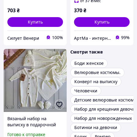
37
от
₴
/мес
703
₴
370
₴
Купить
Купить
100%
99%
Силует Венери
АртМа - интернет магазин детского текстиля
Смотри также
Боди женское
Велюровые костюмы.
Конверт на выписку
Человечки
Детские велюровые костюм
Набор для крещения девочк
Набор для новорожденных
Вязаный набор на
выписку в подарочной
Ботинки на девочки
коробке, комплект для
Готово к отправке
Бодик
Ромпер
новорожденных