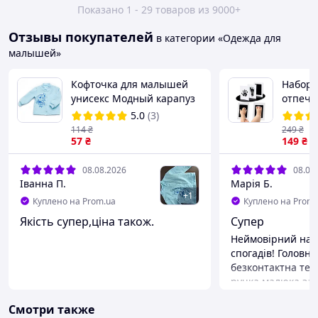
Показано 1 - 29 товаров из 9000+
Отзывы покупателей
в категории «Одежда для
малышей»
Кофточка для малышей
Набор 
унисекс Модный карапуз
отпеча
302-00006 бирюзовый 68
и ноже
5.0
(3)
см (6 мис.)
создан
114
₴
249
₴
57
₴
149
₴
08.08.2026
08.08
Іванна П.
Марія Б.
+
1
Куплено на Prom.ua
Куплено на Prom.
Якість супер,ціна також.
Супер
Неймовірний наб
спогадів! Головн
безконтактна техн
ручка малюка за
абсолютно чисти
Смотри также
торкається лише