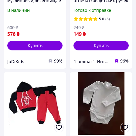
муслиновый,весенний,ле
отпечатков детских ручек
тний на выписку,плед
и ножек (набор для
В наличии
Готово к отправке
муслиновый
создания слепков)
5.0
(6)
600
₴
249
₴
576
₴
149
₴
Купить
Купить
99%
96%
JuDiKids
"Luminar": Интернет-магазин аксессуаров для гаджетов!