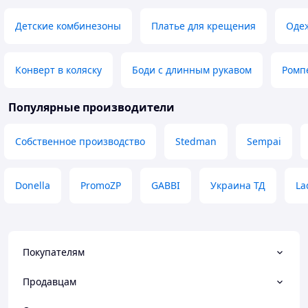
спеціальну плівк
Робити відбиток 
Детские комбинезоны
Платье для крещения
Оде
дитина спить, тод
дуже чіткими. У 
аркуші паперу, т
Конверт в коляску
Боди с длинным рукавом
Ромп
помилку, якщо з 
вийде рівно при
знахідка за досту
Популярные производители
рекомендую всім
на згадку
Собственное производство
Stedman
Sempai
Donella
PromoZP
GABBI
Украина ТД
La
Покупателям
Продавцам