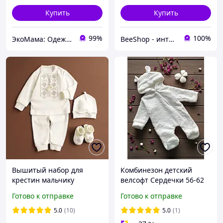
Купить
Купить
99%
100%
ЭкоМама: Одежда для беременных, белье для кормящих, сумка в роддом, одежда для новорожденных
BeeShop - интернет магазин товаров для новорожденных
Вышитый набор для
Комбинезон детский
крестин мальчику
велсофт Сердечки 56-62
Молочный / Костюм для
см
Готово к отправке
Готово к отправке
крещения мальчика
5.0
(10)
5.0
(1)