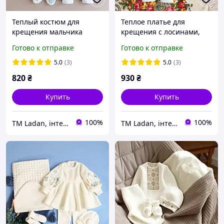
Теплый костюм для
Теплое платье для
крещения мальчика
крещения с лосинами,
вышитый, набор на
шапочкой, пинетками от
Готово к отправке
Готово к отправке
крестины утепленный
ТМ Ladan
мальчику Небесные
5.0
(3)
5.0
(3)
узоры от ТМ Ladan
820
₴
930
₴
Купить
Купить
100%
100%
TM Ladan, інтернет-магазин виробника
TM Ladan, інтернет-магазин виробника