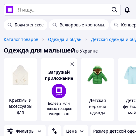
Боди женское
Велюровые костюмы.
Конвер
Каталог товаров
Одежда и обувь
Детская одежда и об
Одежда для малышей
в Украине
Загружай
приложение
Крыжмы и
Детская
Детс
Более 3 млн
аксессуары
верхняя
футбо
новых товаров
для
одежда
май
ежедневно
крещения
Фильтры
Цена
Размер детской одеж