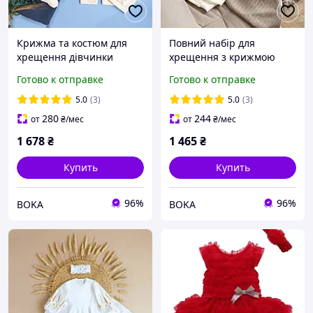
Крижма та костюм для
Повний набір для
хрещення дівчинки
хрещення з крижмою
Розмай
Готово к отправке
Готово к отправке
5.0
(3)
5.0
(3)
280
244
от
₴
/мес
от
₴
/мес
1 678
₴
1 465
₴
Купить
Купить
96%
96%
BOKA
BOKA