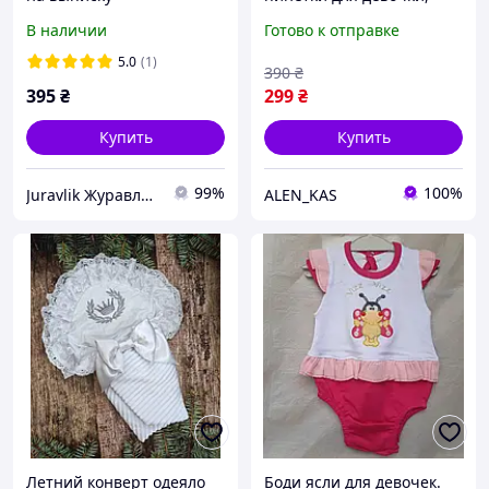
новорожденным Одеяло
белые с розовым (13 см)
В наличии
Готово к отправке
для новорожденных на
Первая обувь на липучке.
выписку Конверт
5.0
(1)
390
₴
395
₴
299
₴
Купить
Купить
99%
100%
Juravlik Журавлик интернет магазин детских товаров
ALEN_KAS
Летний конверт одеяло
Боди ясли для девочек.