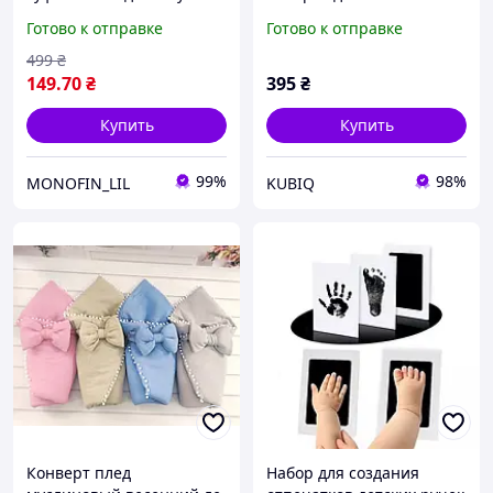
белом цвете
рубчика Milk , человечек
Готово к отправке
Готово к отправке
+ шапочка
499
₴
149
.70
₴
395
₴
Купить
Купить
99%
98%
MONOFIN_LIL
KUBIQ
Конверт плед
Набор для создания