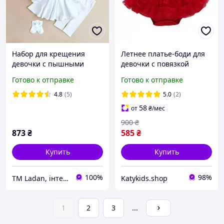
Набор для крещения
Летнее платье-боди для
девочки с пышными
девочки с повязкой
рукавами с вышивкой
Светлана красное р.60-70
Готово к отправке
Готово к отправке
колосков Пшеничка от ТМ
см от 0 до 6 месяцев
Ladan
4.8
(5)
5.0
(2)
58
от
₴
/мес
900
₴
873
₴
585
₴
Купить
Купить
100%
98%
TM Ladan, інтернет-магазин виробника
Katykids.shop
1
2
3
...