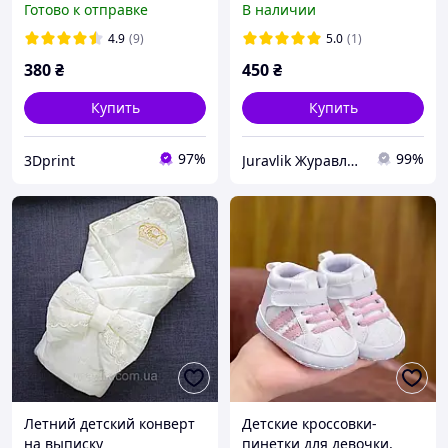
Готово к отправке
В наличии
новорожденных конверт
белый
4.9
(9)
5.0
(1)
380
₴
450
₴
Купить
Купить
97%
99%
3Dprint
Juravlik Журавлик интернет магазин детских товаров
Летний детский конверт
Детские кроссовки-
на выписку
пинетки для девочки,