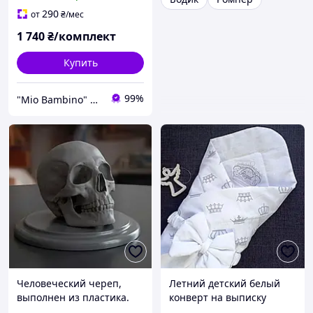
Берберри
290
от
₴
/мес
1 740
₴/комплект
Купить
99%
"Mio Bambino" магазин детской брендовой одежды
Человеческий череп,
Летний детский белый
выполнен из пластика.
конверт на выписку
Конверт-одеяло для