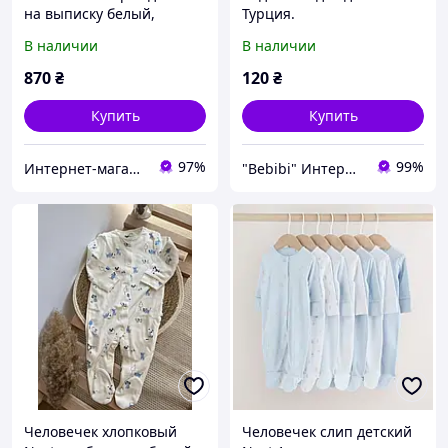
на выписку белый,
Турция.
плюшевый с рюшами
В наличии
В наличии
870
₴
120
₴
Купить
Купить
97%
99%
Интернет-магазин "МАЛЮК"
"Bebibi" Интернет-магазин
Человечек хлопковый
Человечек слип детский