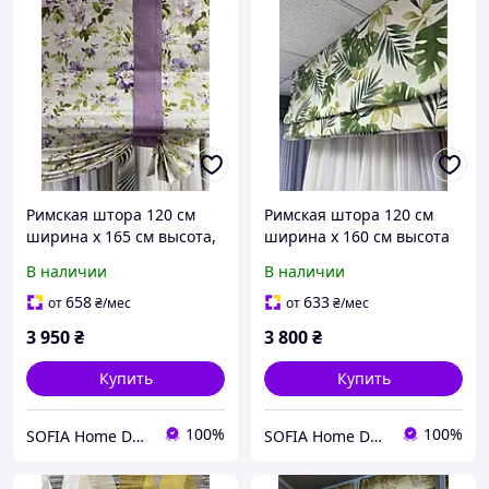
Римская штора 120 см
Римская штора 120 см
ширина х 165 см высота,
ширина х 160 см высота
лен с декором Sunny
лен листьев пальмы
В наличии
В наличии
658
633
от
₴
/мес
от
₴
/мес
3 950
₴
3 800
₴
Купить
Купить
100%
100%
SOFIA Home Design
SOFIA Home Design