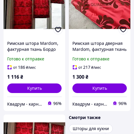
Римская штора Mardom,
Римская штора дверная
фактурная ткань Бордо
Mardom, фактурная ткань
80х180 см
Бордо 90х220 см
Готово к отправке
Готово к отправке
186
217
от
₴
/мес
от
₴
/мес
1 116
₴
1 300
₴
Купить
Купить
96%
96%
Квадрум - карнизи
Квадрум - карнизи
Смотри также
Шторы для кухни