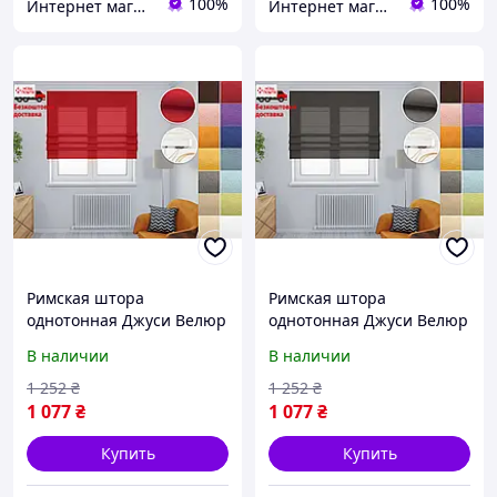
100%
100%
Интернет магазин штор Танова
Интернет магазин штор Танова
Римская штора
Римская штора
однотонная Джуси Велюр
однотонная Джуси Велюр
Красная | римские
Антрацит | римские
В наличии
В наличии
шторы на кухню
шторы на кухню
1 252
₴
1 252
₴
1 077
₴
1 077
₴
Купить
Купить