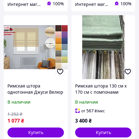
100%
100%
Интернет магазин штор Танова
Интернет магазин штор Танова
Римская штора
Римская штора 130 см х
однотонная Джуси Велюр
170 см с помпонами
Бежевая | римские
Sunny
В наличии
В наличии
шторы на кухню
567
от
₴
/мес
1 252
₴
1 077
₴
3 400
₴
Купить
Купить