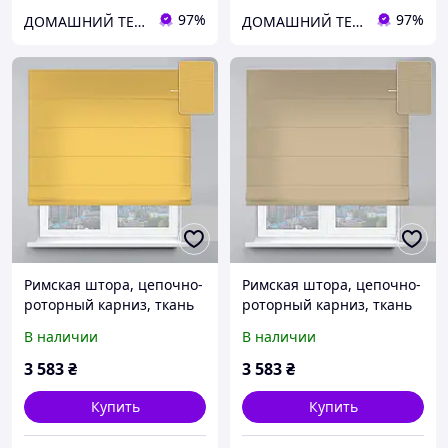
97%
97%
ДОМАШНИЙ ТЕКСТИЛЬ - уют и комфорт в Вашем доме
ДОМАШНИЙ ТЕКСТИЛЬ - уют и комфорт в Вашем доме
Римская штора, цепочно-
Римская штора, цепочно-
роторный карниз, ткань
роторный карниз, ткань
велюр желтый, размер
велюр ореховый, размер
В наличии
В наличии
150х170 см
1500х1700 мм
3 583
₴
3 583
₴
Купить
Купить