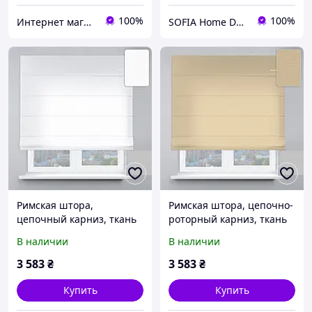
100%
100%
Интернет магазин штор Танова
SOFIA Home Design
Римская штора,
Римская штора, цепочно-
цепочный карниз, ткань
роторный карниз, ткань
велюр белый, размер
велюр бежевый, размер
В наличии
В наличии
150х170 см
150х170 см
3 583
₴
3 583
₴
Купить
Купить