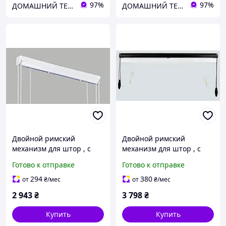
97%
97%
ДОМАШНИЙ ТЕКСТИЛЬ - уют и комфорт в Вашем доме
ДОМАШНИЙ ТЕКСТИЛЬ - уют и комфорт в Вашем доме
Двойной римский
Двойной римский
механизм для штор , с
механизм для штор , с
двумя цепочками
двумя цепочками
Готово к отправке
Готово к отправке
управления, белый
управления, черного
цвета
294
380
от
₴
/мес
от
₴
/мес
2 943
₴
3 798
₴
Купить
Купить