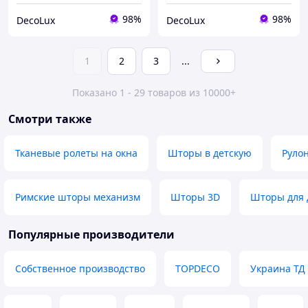
98%
98%
DecoLux
DecoLux
1
2
3
...
Показано 1 - 29 товаров из 10000+
Смотри также
Тканевые ролеты на окна
Шторы в детскую
Руло
Римские шторы механизм
Шторы 3D
Шторы для 
Популярные производители
Собственное производство
TOPDECO
Украина ТД