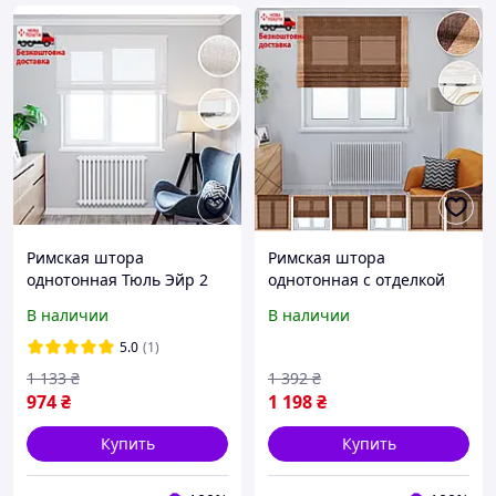
Римская штора
Римская штора
однотонная Тюль Эйр 2
однотонная с отделкой
Крем | римские шторы
кантом Лен Fine Шоколад
В наличии
В наличии
на кухню
| римские шторы на
кухню
5.0
(1)
1 133
₴
1 392
₴
974
₴
1 198
₴
Купить
Купить