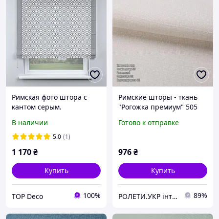
Римская фото штора с
Римские шторы - ткань
кантом серым.
"Рогожка премиум" 505
Бесплатная доставка.
В наличии
Готово к отправке
5.0
(1)
1 170
₴
976
₴
Купить
Купить
100%
89%
TOP Deco
РОЛЕТИ.УКР інтернет-магазин ролет та жалюзі