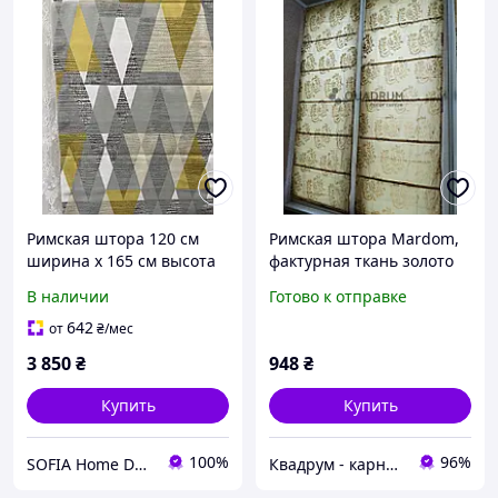
Римская штора 120 см
Римская штора Mardom,
ширина х 165 см высота
фактурная ткань золото
абстракция Бохо желто-
60х180 см
В наличии
Готово к отправке
серая
642
от
₴
/мес
3 850
₴
948
₴
Купить
Купить
100%
96%
SOFIA Home Design
Квадрум - карнизи