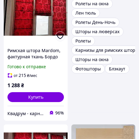
Ролеты на окна
Лен тюль
Ролеты День-Ночь
Шторы на люверсах
Ролеты
Карнизы для римских штор
Римская штора Mardom,
фактурная ткань Бордо
Шторы на окна
100х180 см
Готово к отправке
Фотошторы
Блэкаут
215
от
₴
/мес
1 288
₴
Купить
96%
Квадрум - карнизи