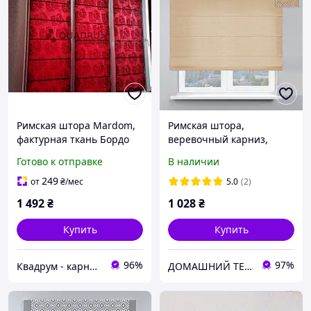
Римская штора Mardom,
Римская штора,
фактурная ткань Бордо
веревочный карниз,
120х180 см
система классик, ткань
Готово к отправке
В наличии
рогожка-димаут,
солнцезащитная,
249
от
₴
/мес
5.0
(2)
бежевый
1 492
₴
1 028
₴
Купить
Купить
96%
97%
Квадрум - карнизи
ДОМАШНИЙ ТЕКСТИЛЬ - уют и комфорт в Вашем доме