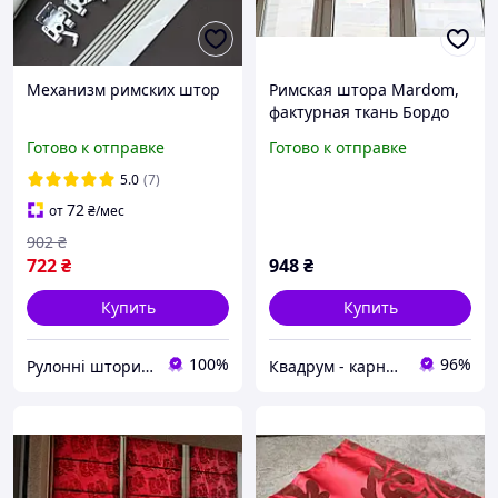
Механизм римских штор
Римская штора Mardom,
фактурная ткань Бордо
60х180 см
Готово к отправке
Готово к отправке
5.0
(7)
72
от
₴
/мес
902
₴
722
₴
948
₴
Купить
Купить
100%
96%
Рулонні штори DomRolet
Квадрум - карнизи