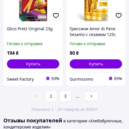
Glico Pretz Original 23g
Гриссини Amor di Pane
Sesamo с сезамом 125г.
Готово к отправке
Готово к отправке
194
₴
80
₴
Купить
Купить
93%
95%
Sweet-Factory
Gurmissimo
1
2
3
...
Показано 1 - 29 товаров из 8000+
Отзывы покупателей
в категории «Хлебобулочные,
кондитерские изделия»