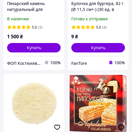
Пекарский камень
Булочка для бургера, 82 г
натуральный для
(Ø 11,5 см+-) (30 ед. в
выпечки хлеба и пиццы,
упаковке)
В наличии
Готово к отправке
32х37см, (в любых
размерах под
5.0
(3)
5.0
(4)
заказ)Профессиональный
1 500
₴
9
₴
!
Купить
Купить
100%
100%
ФОП Костюкевич М.Е.
FanTore