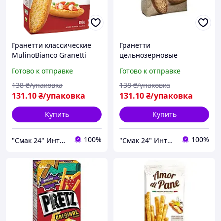
Гранетти классические
Гранетти
MulinoBianco Granetti
цельнозерновые
Classici 280г Италия
MulinoBianco Granetti
Готово к отправке
Готово к отправке
Integrali 280г Италия
138
₴/упаковка
138
₴/упаковка
131
.10
₴/упаковка
131
.10
₴/упаковка
Купить
Купить
100%
100%
"Смак 24" Интернет-магазин
"Смак 24" Интернет-магазин