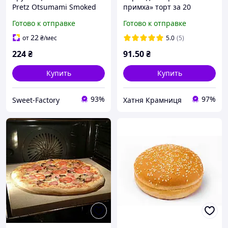
Pretz Otsumami Smoked
примха» торт за 20
Bacon 24g
хвилин без випікання
Готово к отправке
Готово к отправке
22
от
₴
/мес
5.0
(5)
224
₴
91
.50
₴
Купить
Купить
93%
97%
Sweet-Factory
Хатня Крамниця