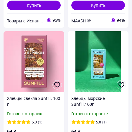
Купить
Купить
95%
94%
Товары с Испании
MAASH 🩷
Хлебцы свекла Sunfill, 100
Хлебцы морские
г
Sunfill,100г
Готово к отправке
Готово к отправке
5.0
(1)
5.0
(1)
64
₴
64
₴