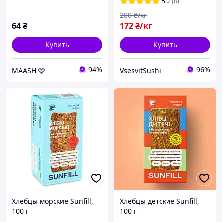
5.0
(8)
200
₴/кг
64
₴
172
₴/кг
Купить
Купить
94%
96%
MAASH 🩷
VsesvitSushi
Хлебцы морские Sunfill,
Хлебцы детские Sunfill,
100 г
100 г