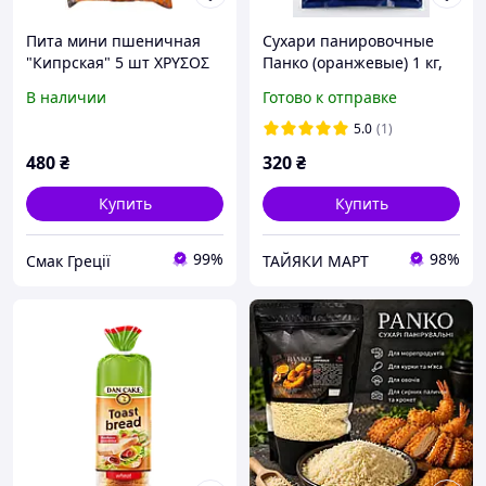
Пита мини пшеничная
Сухари панировочные
"Кипрская" 5 шт ΧΡΥΣΟΣ
Панко (оранжевые) 1 кг,
ΜΥΛΟΣ, 400 г
SP
В наличии
Готово к отправке
5.0
(1)
480
₴
320
₴
Купить
Купить
99%
98%
Смак Греції
ТАЙЯКИ МАРТ