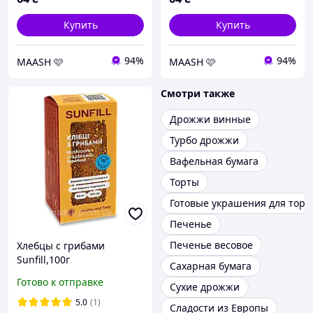
Купить
Купить
94%
94%
MAASH 🩷
MAASH 🩷
Смотри также
Дрожжи винные
Турбо дрожжи
Вафельная бумага
Торты
Готовые украшения для торт
Печенье
Печенье весовое
Хлебцы с грибами
Sunfill,100г
Сахарная бумага
Готово к отправке
Сухие дрожжи
5.0
(1)
Сладости из Европы