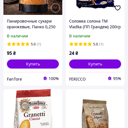
Панировочные сухари
Соломка солона TM
оранжевые, Панко 0,250
Vladka (ПП Грандем) 200гр
кг
В наличии
В наличии
5.0
(1)
5.0
(1)
95
₴
24
₴
Купить
Купить
100%
95%
FanTore
FERICCO