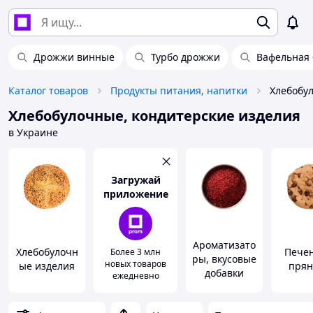
Дрожжи винные
Турбо дрожжи
Вафельная 
Каталог товаров
Продукты питания, напитки
Хлебобулочные, кондитерские изделия
в Украине
Загружай
приложение
Ароматизато
Хлебобулочн
Печен
Более 3 млн
ры, вкусовые
новых товаров
ые изделия
прян
добавки
ежедневно