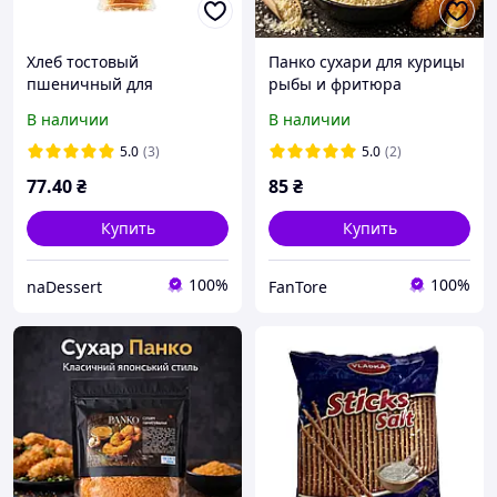
Хлеб тостовый
Панко сухари для курицы
пшеничный для
рыбы и фритюра
изготовления тостов и
хрустящая панировка
В наличии
В наличии
сэндвичей 500г TM Dan
0.250 кг
Cake Польша
5.0
(3)
5.0
(2)
77
.40
₴
85
₴
Купить
Купить
100%
100%
naDessert
FanTore