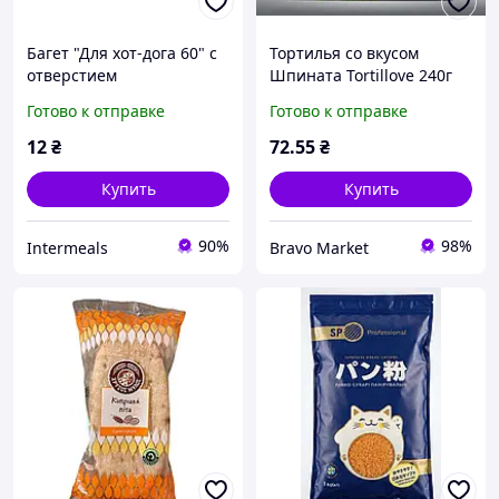
Багет "Для хот-дога 60" с
Тортилья со вкусом
отверстием
Шпината Tortillove 240г
25 см 4шт*60г
Готово к отправке
Готово к отправке
12
₴
72
.55
₴
Купить
Купить
90%
98%
Intermeals
Bravo Market