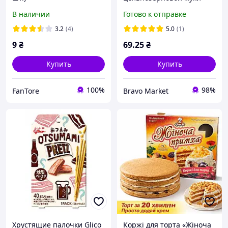
Tortillove 240г 25 см
В наличии
Готово к отправке
4шт*60г
3.2
(4)
5.0
(1)
9
₴
69
.25
₴
Купить
Купить
100%
98%
FanTore
Bravo Market
Хрустящие палочки Glico
Коржі для торта «Жіноча