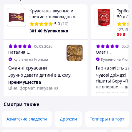
Круаcтаны вкусные и
Турбо-
свежие с шоколадным
50 л (18
наполнителем (в
5.0
(10)
индивидуальной
127
.15
₴
301
.40
₴/упаковка
упаковке) 1.2кг (30шт*40г)
89
₴
ТМ TONIYA
06.08.2026
05.08
Наталия С.
Олег П.
Куплено на Prom.ua
Куплено на Prom.
Смачні круасани
Гарна якість за 
Зручно давати дитині в школу
Чудові дріжджі, р
тішить! ​Беру «Пе
Преимущества
не вперше — для
Ціна, формат, пакування
сировини підходя
Преимущества
Смотри также
Відмінні дріжджі!
бродіння та чист
Недостатки
Азиатские сладости
Дрожжи
Топперы на торт
Немає