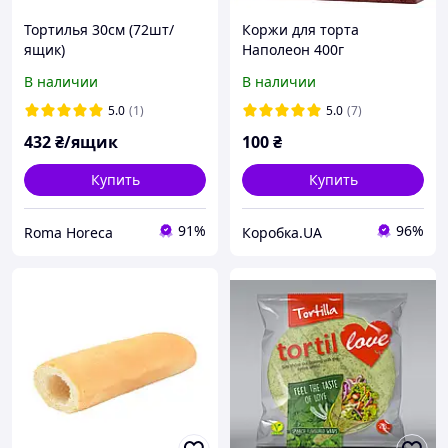
Тортилья 30см (72шт/
Коржи для торта
ящик)
Наполеон 400г
В наличии
В наличии
5.0
(1)
5.0
(7)
432
₴/ящик
100
₴
Купить
Купить
91%
96%
Roma Horeca
Коробка.UA