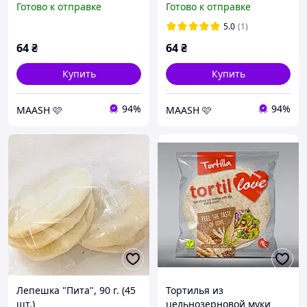
Готово к отправке
Готово к отправке
5.0
(1)
64
₴
64
₴
Купить
Купить
94%
94%
MAASH 🩷
MAASH 🩷
Лепешка "Пита", 90 г. (45
Тортилья из
шт.)
цельнозерновой муки