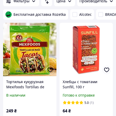
Фильтры
Цена
Производитель
Бесплатная доставка Rozetka
Alcotec
BRAD
Тортилья кукурузная
Хлебцы с томатами
Mexifoods Tortillas de
Sunfill, 100 г
Maíz Tacos без глютена
В наличии
Готово к отправке
250 г
5.0
(1)
249
₴
64
₴