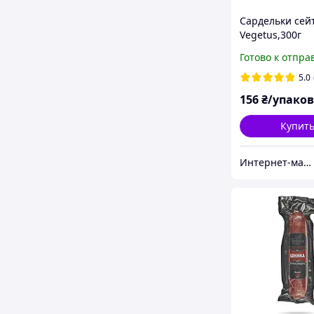
Сардельки сей
Vegetus,300г
Готово к отпра
5.0
156
₴/упако
Купит
Интернет-магазин "Edem Garden"