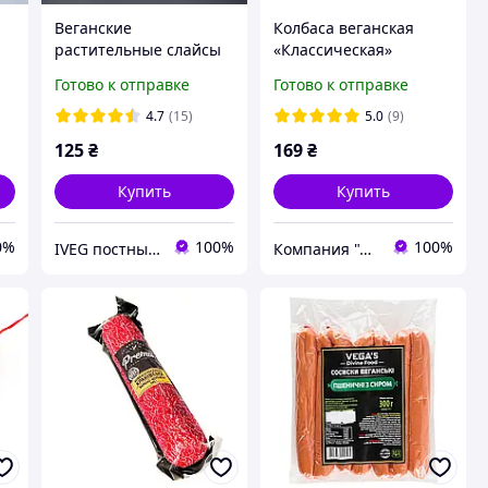
Веганские
Колбаса веганская
растительные слайсы
«Классическая»
 г
вкус "курица", Violife
Готово к отправке
Готово к отправке
100г
4.7
(15)
5.0
(9)
125
₴
169
₴
Купить
Купить
0%
100%
100%
IVEG постный и веган продукт
Компания "Аюрведа"