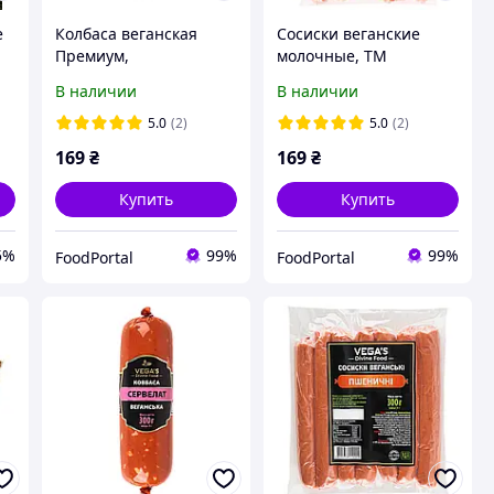
е
Колбаса веганская
Сосиски веганские
Премиум,
молочные, ТМ
классическая, ТМ
Vegitaliya, 330 г
В наличии
В наличии
Vegitaliya, 330 г
5.0
(2)
5.0
(2)
169
₴
169
₴
Купить
Купить
5%
99%
99%
FoodPortal
FoodPortal