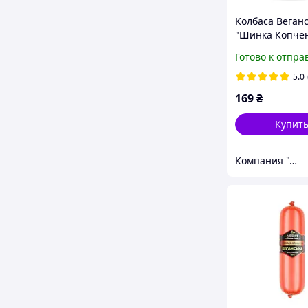
Колбаса Веган
"Шинка Копче
Готово к отпра
5.0
169
₴
Купит
Компания "Аюрведа"