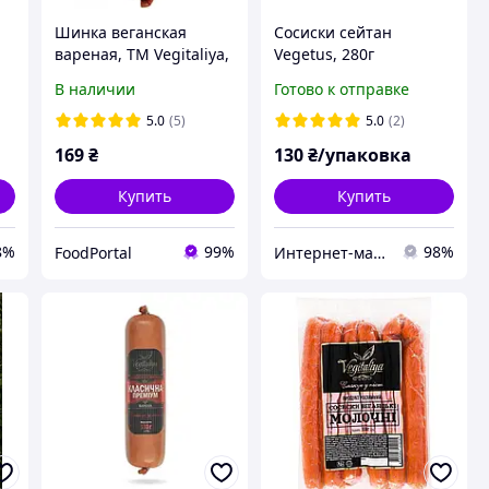
Шинка веганская
Сосиски сейтан
вареная, ТМ Vegitaliya,
Vegetus, 280г
330 г
В наличии
Готово к отправке
5.0
(5)
5.0
(2)
169
₴
130
₴/упаковка
Купить
Купить
8%
99%
98%
FoodPortal
Интернет-магазин "Edem Garden"