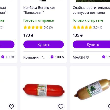
ская
Колбаса Веганская
Слайcы растительны
ная"
"Бальковая"
со вкусом ветчины
Viodeli VioLife, 100 г
вке
Готово к отправке
Готово к отправке
(5)
5.0
(5)
5.0
(1)
173
₴
135
₴
ь
Купить
Купить
100%
100%
9
Компания "Аюрведа"
MAASH 🩷