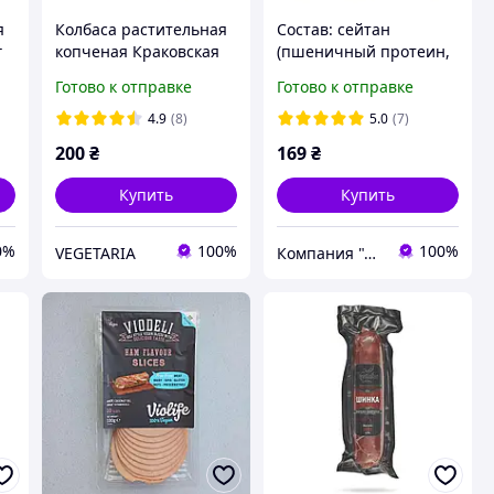
я
Колбаса растительная
Состав: сейтан
г
копченая Краковская
(пшеничный протеин,
360г Prema
вода); соевый крем
Готово к отправке
Готово к отправке
(изолятсоевого белка,
вода); подсолнечное
4.9
(8)
5.0
(7)
масло, крахмал
200
₴
169
₴
кукурузный, соль, к
Купить
Купить
0%
100%
100%
VEGETARIA
Компания "Аюрведа"