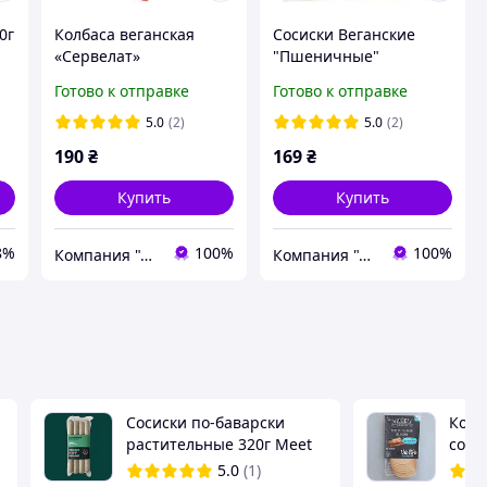
0г
Колбаса веганская
Сосиски Веганские
«Сервелат»
"Пшеничные"
Готово к отправке
Готово к отправке
5.0
(2)
5.0
(2)
190
₴
169
₴
Купить
Купить
8%
100%
100%
Компания "Аюрведа"
Компания "Аюрведа"
Сосиски по-баварски
Колб
растительные 320г Meet
со в
Not Meat
(слай
5.0
(1)