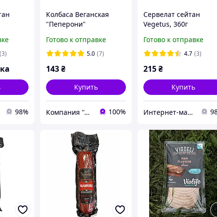
тан
Колбаса Веганская
Сервелат сейтан
"Пеперони"
Vegetus, 360г
вке
Готово к отправке
Готово к отправке
(3)
5.0
(7)
4.7
(3)
вка
143
₴
215
₴
ь
Купить
Купить
98%
100%
9
Компания "Аюрведа"
Интернет-магазин "Edem Garden"