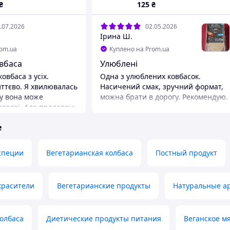
₴
125
₴
.07.2026
02.05.2026
Ірина Ш.
rom.ua
Куплено на Prom.ua
вбаса
Улюблені
овбаса з усіх.
Одна з улюблених ковбасок.
ттєво. Я хвилювалась
Насичений смак, зручний формат,
ку вона може
можна брати в дорогу. Рекомендую.
дорозі. Але продавець
 її в термопакет з
е
Доїхала холодна,
ячись на спеку, і на
 йшла аж три дні.
специи
Вегетарианская колбаса
Постный продукт
на, дякую. Буду брати
а
красители
Вегетарианские продукты
Натуральные а
т. Гарне
я.
олбаса
Диетические продукты питания
Веганское м