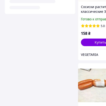
Сосиски расти
классические 3
Vega''s
Готово к отпра
5.0
158
₴
Купит
VEGETARIA