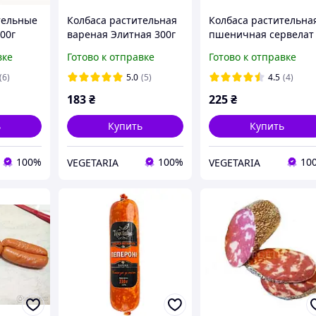
тельные
Колбаса растительная
Колбаса растительна
00г
вареная Элитная 300г
пшеничная сервелат
Prema
360г Vegetus
вке
Готово к отправке
Готово к отправке
(6)
5.0
(5)
4.5
(4)
183
₴
225
₴
ь
Купить
Купить
100%
100%
10
VEGETARIA
VEGETARIA