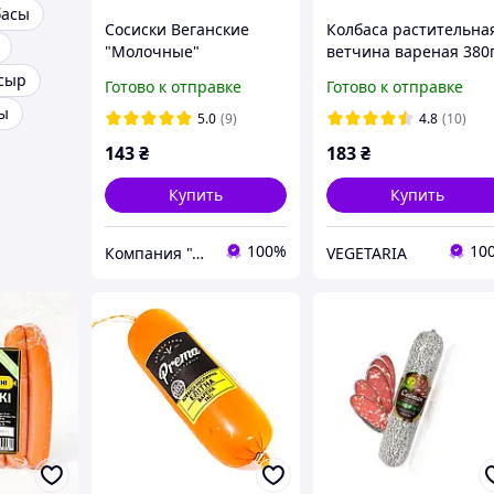
басы
Сосиски Веганские
Колбаса растительна
"Молочные"
ветчина вареная 380
Prema
сыр
Готово к отправке
Готово к отправке
ы
5.0
(9)
4.8
(10)
143
₴
183
₴
Купить
Купить
100%
10
Компания "Аюрведа"
VEGETARIA