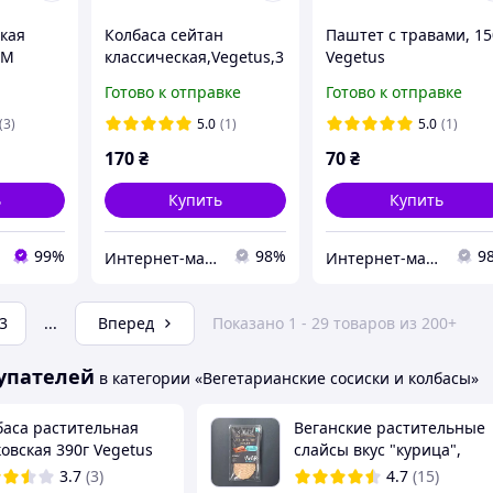
ская
Колбаса сейтан
Паштет с травами, 15
ТМ
классическая,Vegetus,3
Vegetus
60г
Готово к отправке
Готово к отправке
(3)
5.0
(1)
5.0
(1)
170
₴
70
₴
ь
Купить
Купить
99%
98%
9
Интернет-магазин "Edem Garden"
Интернет-магазин "Edem Garden"
3
...
Вперед
Показано 1 - 29 товаров из 200+
упателей
в категории «Вегетарианские сосиски и колбасы»
баса растительная
Веганские растительные
овская 390г Vegetus
слайсы вкус "курица",
Violife 100г
3.7
(3)
4.7
(15)