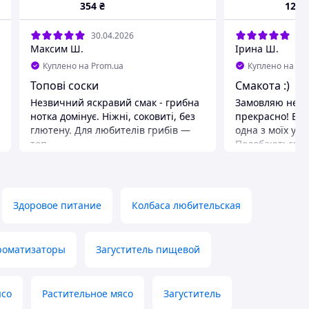
354
₴
125
30.04.2026
29.
Максим Ш.
Ірина Ш.
Куплено на Prom.ua
Куплено на Pr
Топові соски
Смакота :)
Незвичний яскравий смак - грибна
Замовляю не в
нотка домінує. Ніжні, соковиті, без
прекрасно! Ві
глютену. Для любителів грибів —
одна з моїх ул
топ
Подобаються ус
Рекомендую.
Преимущества
смак
Недостатки
ціна
Здоровое питание
Колбаса любительская
роматизаторы
Загуститель пищевой
ясо
Растительное мясо
Загуститель