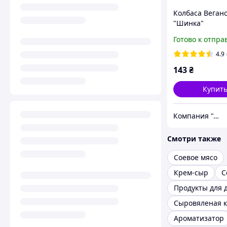
Колбаса Веган
"Шинка"
Готово к отпра
4.9
143
₴
Купит
Компания "Аюрведа"
Смотри также
Соевое мясо
Крем-сыр
С
Сыровяленая к
Ароматизатор