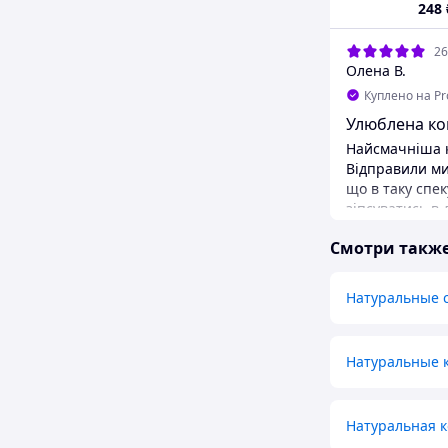
248
26
Олена В.
Куплено на P
Улюблена ко
Найсмачніша к
Відправили ми
що в таку спе
зіпсуватись в 
добре спакував
Смотри такж
хладагентом. 
навіть не дивл
те що посилка
Натуральные 
Всім задоволе
ще.
Преимуществ
Натуральные 
Гарний продук
обслуговуванн
Недостатки
Натуральная к
Немає.