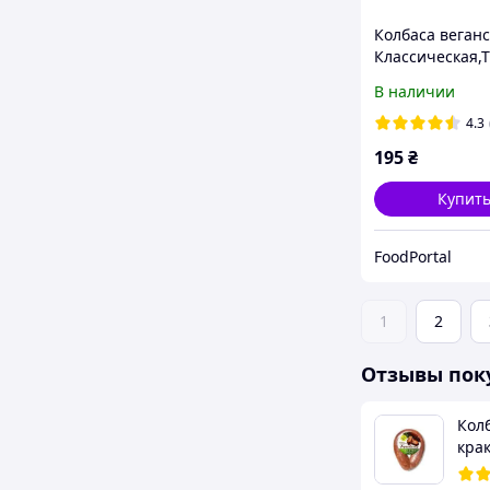
Колбаса веган
Классическая,
Vegas, 300 г
В наличии
4.3
195
₴
Купит
FoodPortal
1
2
Отзывы пок
Кол
крак