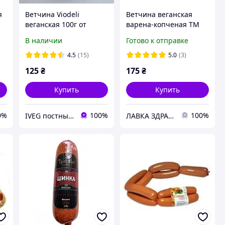
я
Ветчина Viodeli
Ветчина веганская
веганская 100г от
варена-копченая ТМ
Violife
Vegitaliya 300 г
В наличии
Готово к отправке
4.5
(15)
5.0
(3)
125
₴
175
₴
Купить
Купить
0%
100%
100%
IVEG постный и веган продукт
ЛАВКА ЗДРАВІЯ - НАТУРАЛЬНА ПРОДУКЦІЯ ДЛЯ ЗДОРОВ'Я ТА КРАСИ!