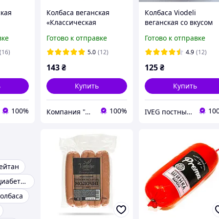
ская
Колбаса веганская
Колбаса Viodeli
«Классическая
веганская со вкусом
Премиум»
индейки (слайсы) 100
вке
Готово к отправке
Готово к отправке
от Violife
(16)
5.0
(12)
4.9
(12)
143
₴
125
₴
ь
Купить
Купить
100%
100%
10
Компания "Аюрведа"
IVEG постный и веган продукт
ейтан
Продукты для диабетиков
олбаса