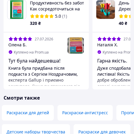
Продуктивность без забот
День м
Как сосредоточиться на
Дерев'
важных вещах Абдал
підстав
5.0
(1)
BookChef
320
₴
40
₴
27.07.2026
27.07
Олена Б.
Наталія Х.
Куплено на Prom.ua
Куплено на Prom.
Тут була найдешевша!
Гарна якість.
Книга була придбана після
Дуже сподобалася
подкаста з Сергієм Ноздрачовим,
листівка! Якість 
експерта Gallup і приємно
добре оброблена, 
здивувала. Якщо ви втомилися від
деталі акуратно вирізан
порад у стилі «просто будьте
що в комплекті б
Смотри также
дисциплінованими», то підхід Алі
пензлик — можна
Абдаала освіжає. Автор пояснює, як
приступати до тво
працювати продуктивніше без
додатково купува
Раскраски для детей
Раскраски-антистресс
Проп
постійного виснаження, багато
Фарби добре ляга
уваги приділяє мотивації, боротьбі
процес розфарбо
з прокрастинацією та профілактиці
приносить задов
Детские наборы творчества
Раскраски для девочек
вигорання. Сподобалося, що кожен
дуже задоволені. 