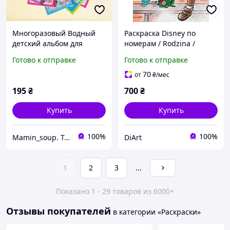
Многоразовый Водный
Раскраска Disney по
детский альбом для
номерам / Rodzina /
рисования с маркером
Польское издание / арт
Готово к отправке
Готово к отправке
терапия
70
от
₴
/мес
195
₴
700
₴
Купить
Купить
100%
100%
Mamin_soup. Товари для дітей та їхньої безпеки
DiArt
1
2
3
...
Показано 1 - 29 товаров из 6000+
Отзывы покупателей
в категории «Раскраски»