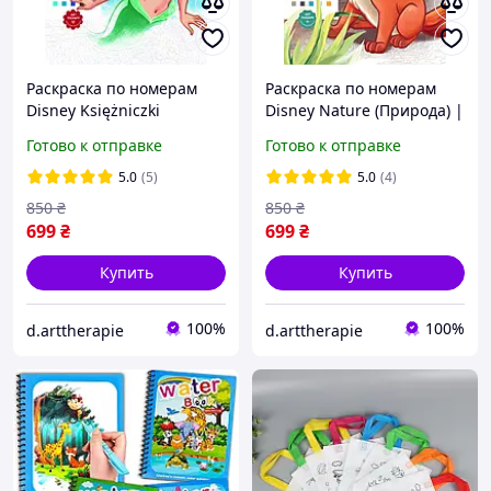
Раскраска по номерам
Раскраска по номерам
Disney Księżniczki
Disney Nature (Природа) |
(Princesses) | польское
Kolory natury польское
Готово к отправке
Готово к отправке
издание
издание
5.0
(5)
5.0
(4)
850
₴
850
₴
699
₴
699
₴
Купить
Купить
100%
100%
d.arttherapie
d.arttherapie