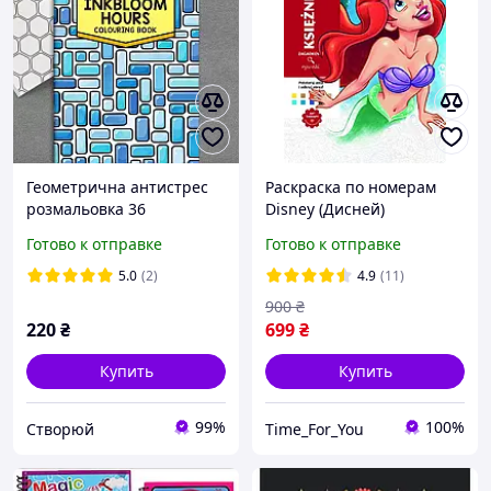
Геометрична антистрес
Раскраска по номерам
розмальовка 36
Disney (Дисней)
малюнків, 16 сторінок
Księżniczki (Princesses,
Готово к отправке
Готово к отправке
28х21 см.
Принцессы). Арт-
терапия, Польское
5.0
(2)
4.9
(11)
издательство
900
₴
220
₴
699
₴
Купить
Купить
99%
100%
Створюй
Time_For_You