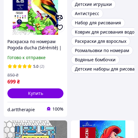
Детские игрушки
Антистресс
Набор для рисования
Коврик для рисования водой
Раскраски для взрослых
Раскраска по номерам
Pogoda ducha (Sérénité) |
Розмальовки по номерам
польское издание
Готово к отправке
Водяные бомбочки
5.0
(2)
Детские наборы для рисован
850
₴
699
₴
Купить
100%
d.arttherapie