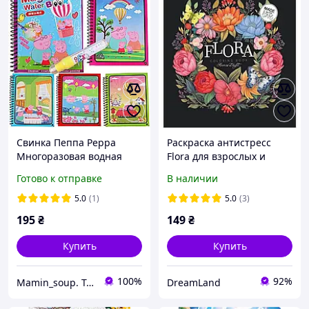
Свинка Пеппа Peppa
Раскраска антистресс
Многоразовая водная
Flora для взрослых и
раскраска с маркером
детей
Готово к отправке
В наличии
5.0
(1)
5.0
(3)
195
₴
149
₴
Купить
Купить
100%
92%
Mamin_soup. Товари для дітей та їхньої безпеки
DreamLand