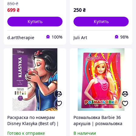
850
₴
699
₴
250
₴
Купить
Купить
100%
98%
d.arttherapie
Juli Art
Раскраска по номерам
Розмальовка Barbie 36
Disney Klasyka (Best of) |
аркушів | розмальовка
польское издание
для дівчинки | дитяча
Готово к отправке
В наличии
розмальовка |