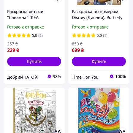
Раскраска детская
Раскраска по номерам
"Саванна" IKEA
Disney (Дисней). Portrety
SANDLÖPARE Рулон - 10 м
(Портреты). Арт-терапия,
Готово к отправке
Готово к отправке
Черно-белая 406.042.63
Польское издательство
5.0
(2)
5.0
(1)
257
₴
850
₴
229
₴
699
₴
Купить
Купить
98%
100%
Добрий TАТО🥇
Time_For_You