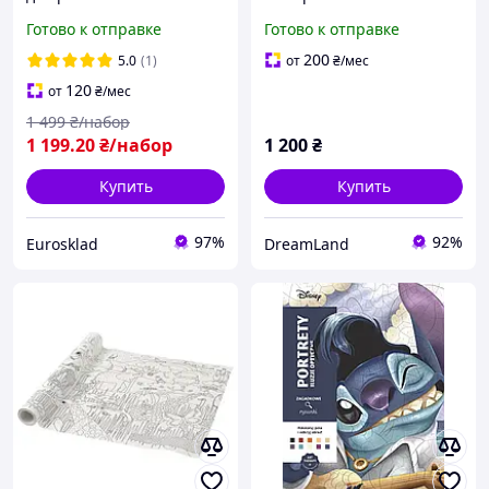
предметов с чемоданом
Coloriages mystères
Готово к отправке
Готово к отправке
Maaleo (21644)
Disney - Les Grands
classiques Tome 11
200
5.0
(1)
от
₴
/мес
120
от
₴
/мес
1 499
₴/набор
1 199
.20
₴/набор
1 200
₴
Купить
Купить
97%
92%
Eurosklad
DreamLand