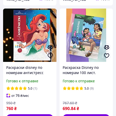
Раскраски disney по
Раскраска Disney по
номерам антистресс
номерам 100 лист.
большая раскраска
Польское издание
Готово к отправке
Готово к отправке
детская дисней по
цифрам для взрослых
5.0
(1)
5.0
(9)
Princesses
76
от
₴
/мес
950
₴
767
.60
₴
760
₴
690
.84
₴