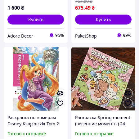
767
.60
₴
13
1 600
₴
675
.49
₴
Купить
Купить
95%
99%
Adore Decor
PaketShop
Раскраска по номерам
Раскраска Spring moment
Disney Księżniczki Tom 2
(весенние моменты) 24
(Princesses Tome 2) | |
страницы
Готово к отправке
Готово к отправке
польское издание