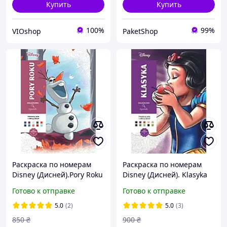
Купить
Купить
100%
99%
VIOshop
PaketShop
Раскраска по номерам
Раскраска по номерам
Disney (Дисней).Pory Roku
Disney (Дисней). Klasyka
(Saisons). Арт-терапия,
(Best of, Классика). Арт-
Готово к отправке
Готово к отправке
Польское издательство
терапия, Польское
издательство
5.0
(2)
5.0
(3)
850
₴
900
₴