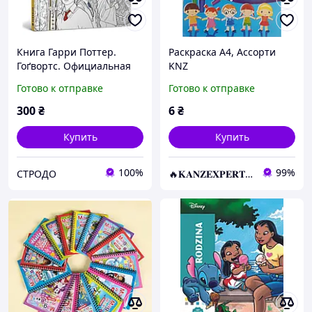
Книга Гарри Поттер.
Раскраска А4, Ассорти
Гоґвортс. Официальная
KNZ
раскраска (Artbooks)
Готово к отправке
Готово к отправке
300
₴
6
₴
Купить
Купить
100%
99%
СТРОДО
🔥𝐊𝐀𝐍𝐙𝐄𝐗𝐏𝐄𝐑𝐓.com.ua🔥