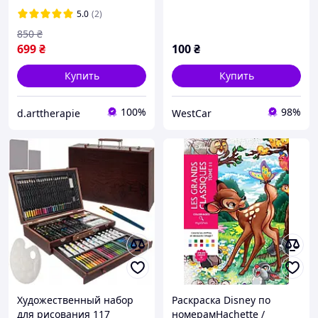
5.0
(2)
850
₴
699
₴
100
₴
Купить
Купить
100%
98%
d.arttherapie
WestCar
Художественный набор
Раскраска Disney по
для рисования 117
номерамHachette /