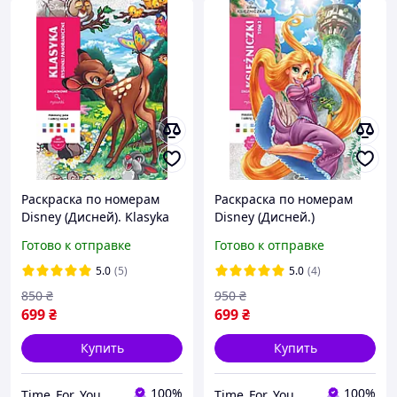
Раскраска по номерам
Раскраска по номерам
Disney (Дисней). Klasyka
Disney (Дисней.)
(Les Grands), Bambi /
Księżniczki 2 (Princesses 2,
Готово к отправке
Готово к отправке
Tome 11 Бэмби. Арт-
Принцессы). Арт-
терапия, Польское
терапия, Польское
5.0
(5)
5.0
(4)
издательство
издание
850
₴
950
₴
699
₴
699
₴
Купить
Купить
100%
100%
Time_For_You
Time_For_You