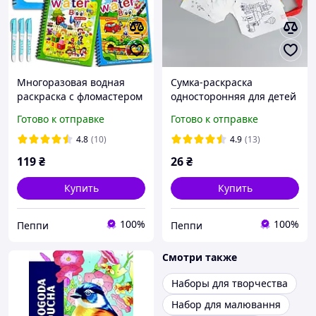
Многоразовая водная
Сумка-раскраска
раскраска с фломастером
односторонняя для детей
Magic water
граффити "сделай сам"
Готово к отправке
Готово к отправке
БЕЗ маркеров
4.8
(10)
4.9
(13)
119
₴
26
₴
Купить
Купить
100%
100%
Пеппи
Пеппи
Смотри также
Наборы для творчества
Набор для малювання