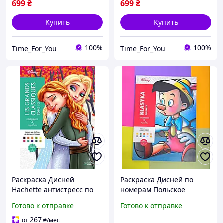
699
₴
699
₴
Купить
Купить
100%
100%
Time_For_You
Time_For_You
Раскраска Дисней
Раскраска Дисней по
Hachette антистресс по
номерам Польское
номерам | Coloriages
издание
Готово к отправке
Готово к отправке
mysteres Disney Les
Grands classiques Tome
267
от
₴
/мес