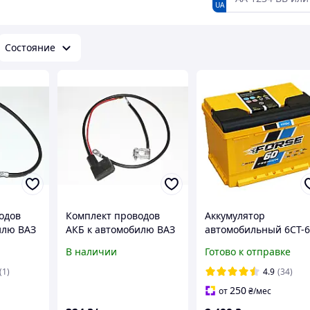
UA
Состояние
одов
Комплект проводов
Аккумулятор
илю ВАЗ
АКБ к автомобилю ВАЗ
автомобильный 6CT-
оминус)
2103-2106 со
Forse 60Ah-12V
В наличии
Готово к отправке
ными
свинцовыми клеммами
(242х175х175), (+
справа), EN600
(1)
4.9
(34)
250
от
₴
/мес