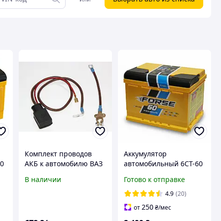
Комплект проводов
Аккумулятор
60
АКБ к автомобилю ВАЗ
автомобильный 6CT-60
2103-2106 с латунными
Forse 60Ah-12V
В наличии
Готово к отправке
литыми клеммами
(242х175х175), (+ слева),
EN600
4.9
(20)
250
от
₴
/мес