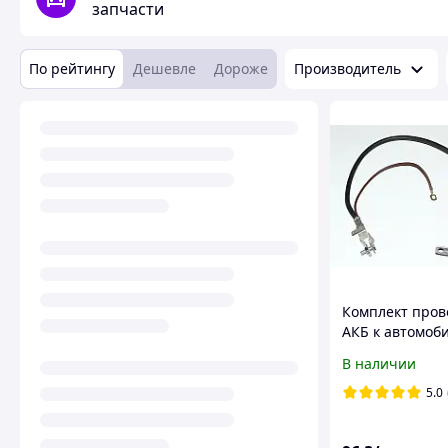
запчасти
По рейтингу
Дешевле
Дороже
Производитель
Комплект пров
АКБ к автомоб
2103-2106 (евр
В наличии
со штампован
клеммами
5.0