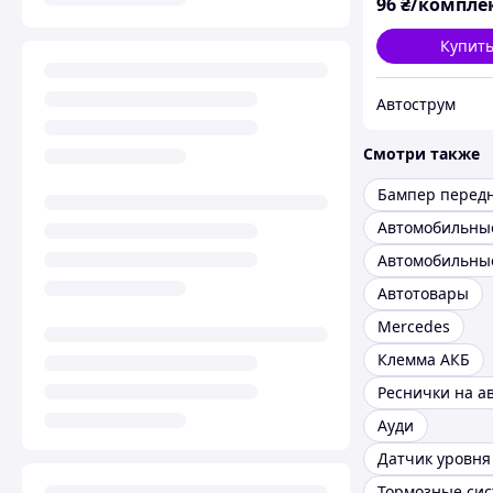
96
₴/компле
Купит
Автострум
Смотри также
Автотовары
Mercedes
Клемма АКБ
Реснички на а
Ауди
Тормозные си