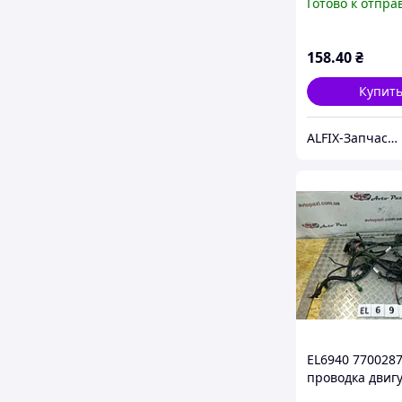
Готово к отпра
158
.40
₴
Купит
ALFIX-Запчасти
EL6940 770028
проводка двигу
Renault (RVI) K