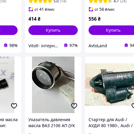
 батареи
Польша
(59)
5.0
(14)
4.7
(24)
41
56
от
₴
/мес
от
₴
/мес
414
₴
556
₴
ь
Купить
Купить
98%
97%
9
Vitoll- інтернет магазин автозапчастин
AvtoLand
ия масла
Указатель давления
Стартер для Audi /
риг.
масла ВАЗ 2106 АП (УК
АУДИ 80 1980-, Audi /
4264
194)
АУДИ 90 1987-, Audi /