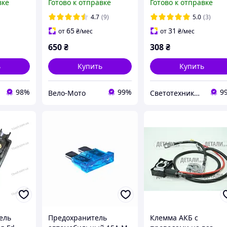
вке
Готово к отправке
Готово к отправке
, малогабаритный
227мм SVITTEX SV-227
4.7
(9)
5.0
(3)
65
31
от
₴
/мес
от
₴
/мес
650
₴
308
₴
ь
Купить
Купить
98%
99%
9
Вело-Мото
Светотехника !!!
ель
Предохранитель
Клемма АКБ с