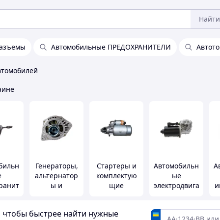
Найти
разъемы
Автомобильные ПРЕДОХРАНИТЕЛИ
Автот
втомобилей
аине
бильн
Генераторы,
Стартеры и
Автомобильн
А
е
альтернатор
комплектую
ые
ранит
ы и
щие
электродвига
и
 и
комплектую
тели,
ючате
щие
корректоры
а, чтобы быстрее найти нужные
и
и приводы
у