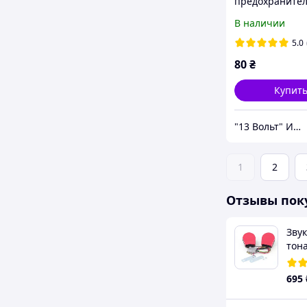
предохранител
Midi, Anl, Xnx,
В наличии
вставки, с отк
крышкой SQ72
5.0
80
₴
Купит
"13 Вольт" Интернет магазин автосвета и автоаксессуаров.
1
2
Отзывы пок
Звук
тон
авто
кон
695
про
дин