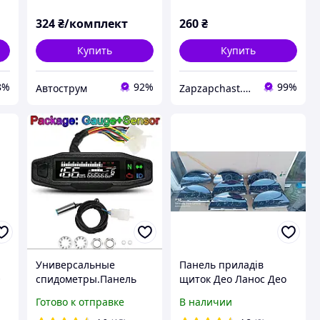
324
₴/комплект
260
₴
Купить
Купить
8%
92%
99%
Автострум
Zapzapchast.com.ua Интернет Магазин Автозапчастей
Универсальные
Панель приладів
O
спидометры.Панель
щиток Део Ланос Део
приборов.
Сенс без тахометра
Готово к отправке
В наличии