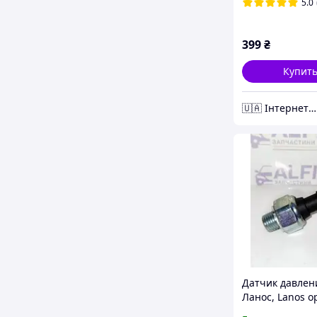
08 Lite замена
5.0
399
₴
Купит
🇺🇦 Інтернет-магазин "VM24" - Відправлення товарів в день замовлення.
Датчик давлен
Ланос, Lanos о
90336039, 9649