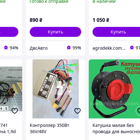
вке
Готово к отправке
В наличии
АУДИ A4 2000-2004, 
/ ВОЛЬКС ВАГЕН
068911024
890
₴
1 050
₴
ь
Купить
Купить
94%
99%
9
ДвсАвто
agrodekk.com.ua
7741
Контроллер 350Вт
Катушка малая без
на 1,9d
36V/48V
провода для выносно
angoo
многофункциональный
провода диаметр