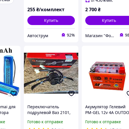
450
от
₴
/мес
255
₴/комплект
2 700
₴
Купить
Купить
92%
9
Автострум
Магазин "Форсаж"
0mai для
Переключатель
Акумулятор Гелевий
тора
подрулевой Ваз 2101,
PM-GEL 12v 4А OUTD
0,
2102, 2103, 2106 (на 3
ЗЗ Power вага 1,4кг
вке
Готово к отправке
Готово к отправке
00S, 02,
положения) Flagmus