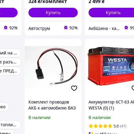
кт
324
₴/комплект
2 499
₴
ь
Купить
Купить
92%
92%
9
Автострум
АкбШина - качественные товары
Бампер передний на ВАЗ-2107
Автомобильные разъемы
Автомобильные ПРЕДОХРАНИТЕЛИ
Комплект проводов
Аккумулятор 6СТ-63 А
вео
АКБ к автомобилю ВАЗ
WESTA (0) (1)
2103-2106 со
В наличии
В наличии
штампованными
Датчик уровня топлива
клеммами
5.0
(47)
стемы