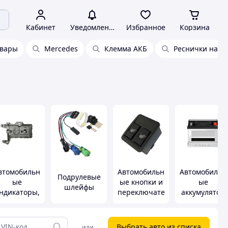
Кабинет
Уведомления
Избранное
Корзина
овары
Mercedes
Клемма АКБ
Реснички на а
втомобильн
Автомобильн
Автомобильн
Подрулевые
ые
ые кнопки и
ые
шлейфы
ндикаторы,
переключате
аккумулятор
панели
ли
ы
приборов и
правления
Выбрать авто из списка
или