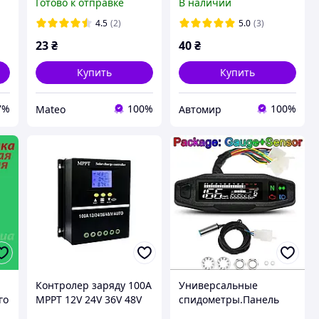
Готово к отправке
В наличии
VW
проводов DJ7021-1.5
корейские авто
18AWG комплект «папа-
4.5
(2)
5.0
(3)
мама» без кабеля
23
₴
40
₴
Купить
Купить
7%
100%
100%
Mateo
Автомир
Контролер заряду 100А
Универсальные
го
MPPT 12V 24V 36V 48V
спидометры.Панель
для lifepo4 свинцево-
приборов.