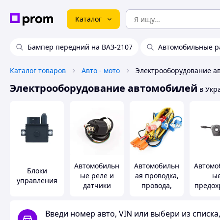
Каталог
Бампер передний на ВАЗ-2107
Автомобильные 
Каталог товаров
Авто - мото
Электрооборудование а
Электрооборудование автомобилей
в Укр
Автомобильн
Автомобильн
Автомо
Блоки
ые реле и
ая проводка,
ы
управления
датчики
провода,
предох
клеммы и
ели
разъемы
перекл
Введи номер авто, VIN или выбери из списк
л