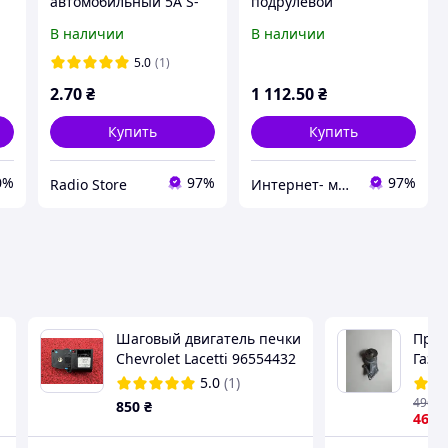
автомобильный 5А S-
подрулевoй
21
типа
VOLKSWAGEN GOLF IV
В наличии
В наличии
т
1J0953513
5.0
(1)
2
.70
₴
1 112
.50
₴
Купить
Купить
0%
97%
97%
Radio Store
Интернет- магазин "АВТОДЕТАЛЬ"
Шаговый двигатель печки
Прив
Chevrolet Lacetti 96554432
Газе
2003-2012
алюм
5.0
(1)
496
.6
850
₴
464
.