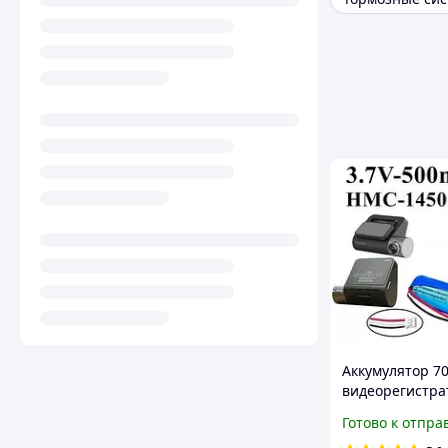
Аккумулятор 7
видеорегистра
Xiaomi PRO A51
Готово к отпра
A500S, A200, A8