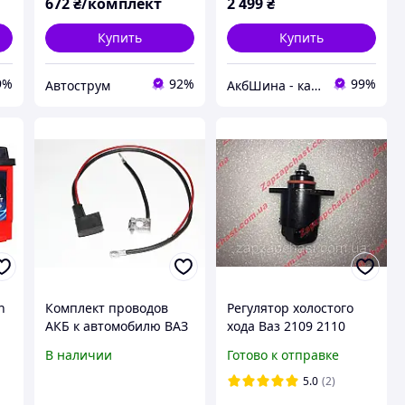
672
₴/комплект
2 499
₴
Купить
Купить
9%
92%
99%
Автострум
АкбШина - качественные товары
h
Комплект проводов
Регулятор холостого
АКБ к автомобилю ВАЗ
хода Ваз 2109 2110
2101 со свинцовыми
2112 2113 2115 1118
В наличии
Готово к отправке
клеммами
1102 1103 Славута Сенс
Sens метал наконечник
5.0
(2)