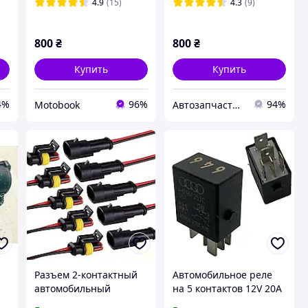
4.9
(15)
4.3
(9)
800
₴
800
₴
Купить
Купить
4%
96%
94%
Motobook
Автозапчастини с Польші.
Разъем 2-контактный
Автомобильное реле
автомобильный
на 5 контактов 12V 20A
герметичный для
на японские и