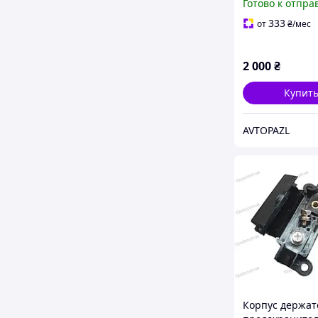
Готово к отпра
97-07
333
от
₴
/мес
2 000
₴
Купит
AVTOPAZL
Корпус держат