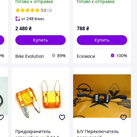
Готово к отправке
Готово к отправке
кислотних
акумуляторів
5.0
(3)
248
от
₴
/мес
2 480
₴
788
₴
Купить
Купить
9%
89%
100%
Bike Evolution
Ескімоси
Предохранитель
Б/У Переключатель