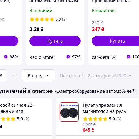
я Fd,
автомобильный 15А M-
проводами на ваз
 плавкой
типа
2101,2102,2103,2104,
В наличии
В наличии
идной
05,2106,2107 комплек
9
2шт
(4)
5.0
(3)
260
₴
3
.20
₴
247
₴
ь
Купить
Купить
98%
97%
10
Radio Store
car-detali24
3
...
Вперед
Показано 1 - 29 товаров из 9000+
упателей
в категории «Электрооборудование автомобилей»
овой сигнал 22-
Пульт управления
альный для
магнитолой на руль
мобиля 2 шт., 12 В с
автомобиля с подсветкой,
5.0
(2)
5.0
(3)
троллером, японский
Кнопки руля
1 290
₴
₴
изводитель
универсальные
645
₴
амиков
дистанционные