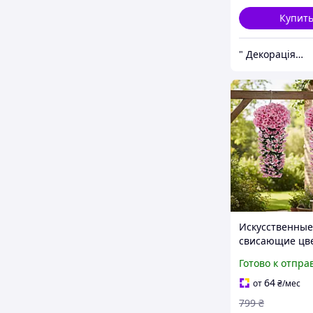
Купит
" Декорація" магазин текстилю та декору для дому
Искусственные
свисающие цв
Плющ для деко
Готово к отпра
интерьера 2 ш
Розовый
64
от
₴
/мес
799
₴