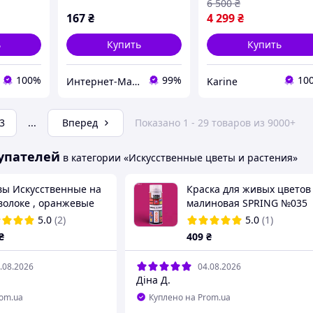
6 500
₴
167
₴
4 299
₴
ь
Купить
Купить
100%
99%
10
Интернет-Магазин искусственных цветов Kvitochky
Karine
3
...
Вперед
Показано 1 - 29 товаров из 9000+
упателей
в категории «Искусственные цветы и растения»
вы Искусственные на
Краска для живых цветов
волоке , оранжевые
малиновая SPRING №035
 шт
400мл
5.0
(2)
5.0
(1)
₴
409
₴
.08.2026
04.08.2026
Діна Д.
rom.ua
Куплено на Prom.ua