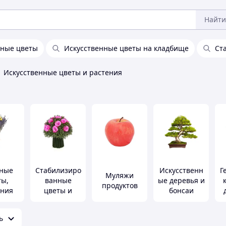
Найти
нные цветы
Искусственные цветы на кладбище
Ст
Искусственные цветы и растения
ные
Стабилизиро
Искусственн
Г
Муляжи
ты,
ванные
ые деревья и
продуктов
ения
цветы и
бонсаи
растения
ь