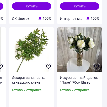
Купить
Купить
9%
100%
100%
ОК Цветок
Интернет магазин- Фантастический букет
ая
Декоративная ветка
Искусственный цветок
ми
канадского клена .
"Пион" 70см Elisey
Ветка клена для декора
2026-19 (Айвори,
Готово к отправке
Готово к отправке
( зеленая с бордовыми
розовый)
краями 85 см )