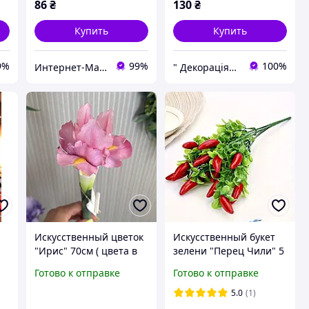
86
₴
130
₴
Купить
Купить
9%
99%
100%
Интернет-Магазин искусственных цветов Kvitochky
" Декорація" магазин текстилю та декору для дому
Искусственный цветок
Искусственный букет
"Ирис" 70см ( цвета в
зелени "Перец Чили" 5
ый
ассортименте )
веток, 32см
Готово к отправке
Готово к отправке
5.0
(1)