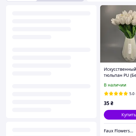
Искусственны
тюльпан PU (Б
В наличии
5.0
35
₴
Купит
Faux Flowers Boutique