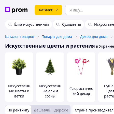
Каталог
Ёлка искусственная
Сухоцветы
Искусстве
Каталог товаров
Товары для дома
Декор для дома
Искусственные цветы и растения
в Украине
Искусственн
Искусственн
Суше
Флористичес
ые цветы и
ые ели и
цве
кий декор
ветки
сосны
раст
По рейтингу
Дешевле
Дороже
Страна производител