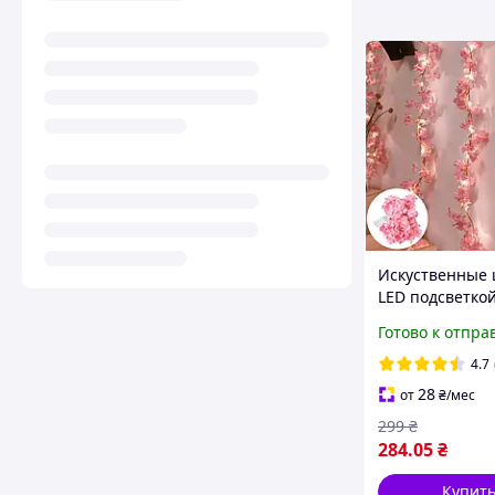
Искуственные 
LED подсветкой
светодиодная 
Готово к отпра
листья сакуры 
батарейках, ро
4.7
28
от
₴
/мес
299
₴
284
.05
₴
Купит