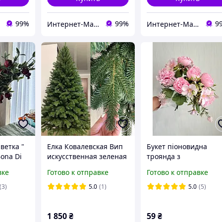
99%
99%
9
Интернет-Магазин искусственных цветов Kvitochky
Интернет-Магазин искусственных цветов Kvitochky
ветка "
Елка Ковалевская Вип
Букет піоновидна
Bona Di
искусственная зеленая
троянда з
голубая
хризантемою ( 30 см )
вке
Готово к отправке
Готово к отправке
(3)
5.0
(1)
5.0
(5)
1 850
₴
59
₴