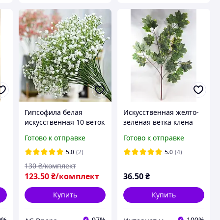
Гипсофила белая
Искусственная желто-
искусственная 10 веток
зеленая ветка клена
букет
65см остролистная
Готово к отправке
Готово к отправке
5.0
(2)
5.0
(4)
130
₴/комплект
123
.50
₴/комплект
36
.50
₴
Купить
Купить
9%
97%
100%