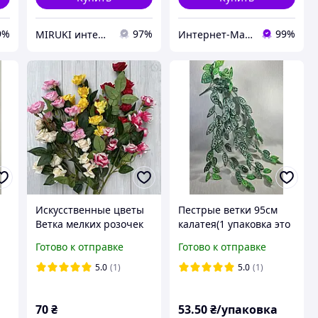
9%
97%
99%
MIRUKI интернет-магазин
Интернет-Магазин искусственных цветов Kvitochky
Искусственные цветы
Пестрые ветки 95см
Ветка мелких розочек
калатея(1 упаковка это
67 см
5 веток с общим
Готово к отправке
Готово к отправке
основанием),искусстве
нная зелень
5.0
(1)
5.0
(1)
70
₴
53
.50
₴/упаковка