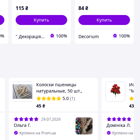
115
₴
84
₴
Купить
Купить
0%
100%
100%
" Декорація" магазин текстилю та декору для дому
Decorium
Колоски пшеницы
Иску
натуральные, 50 шт.,
"Мак"
висота колоска 8-14 см
цвет
5.0
(1)
45
₴
43
₴
29.07.2026
28.
Ольга Г.
Домініка Л.
Куплено на Prom.ua
Куплено на Pr