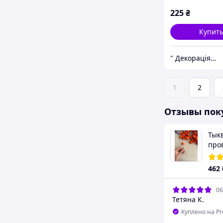
225
₴
Купит
" Декорація" магазин текстилю та декору для дому
1
2
Отзывы пок
Тык
про
100
462
06
Тетяна К.
Куплено на P