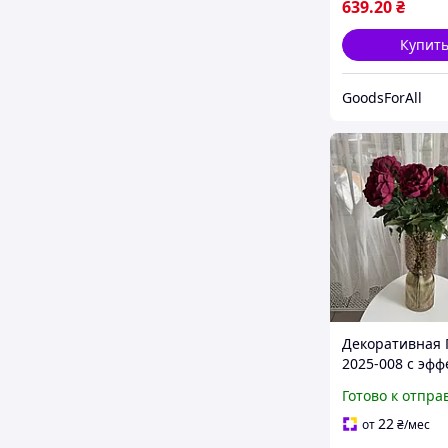
639
.20
₴
Купит
GoodsForAll
Декоративная
2025-008 с эфф
живого прикос
Готово к отпра
Elisey 60см
22
от
₴
/мес