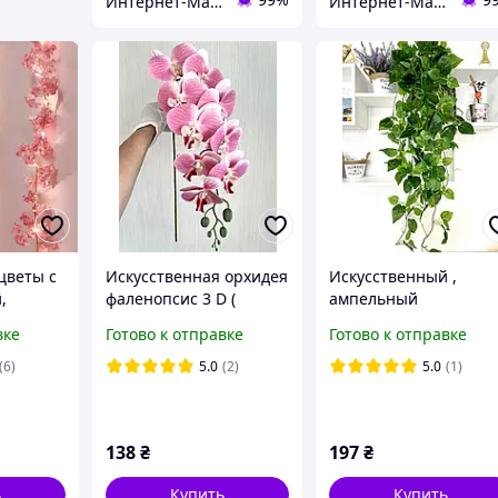
Интернет-Магазин искусственных цветов Kvitochky
Интернет-Магазин искусственных цветов Kvitochky
цветы с
Искусственная орхидея
Искусственный ,
,
фаленопсис 3 D (
ампельный
гирлянда
латекс 97 см )
филодендрон ( латекс
вке
Готово к отправке
Готово к отправке
2м на
105 см )
зовая
(6)
5.0
(2)
5.0
(1)
138
₴
197
₴
ь
Купить
Купить