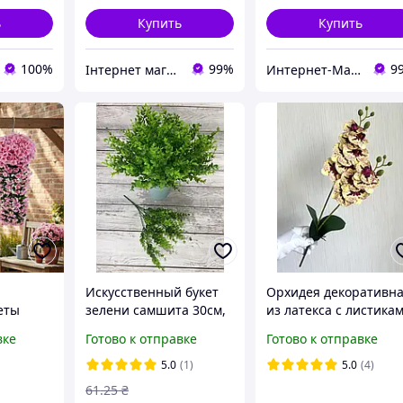
ь
Купить
Купить
100%
99%
9
Інтернет магазин "Чобіток"
Интернет-Магазин искусственных цветов Kvitochky
Искусственный букет
Орхидея декоративн
еты
зелени самшита 30см,
из латекса с листика
ра стен
за 1 шт 201107
и корешками ( 54 см )
вке
Готово к отправке
Готово к отправке
т
5.0
(1)
5.0
(4)
61
.25
₴