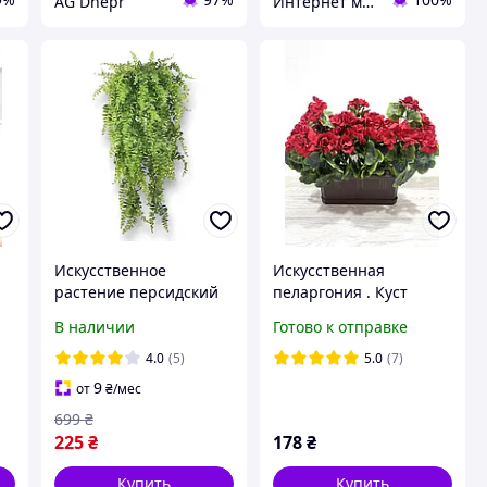
AG Dnepr
Интернет магазин- Фантастический букет
Искусственное
Искусственная
растение персидский
пеларгония . Куст
 ,
папоротник украшение
цветущей пеларгонии (
В наличии
Готово к отправке
для дома и сада |
48 см )
Minimalism style
4.0
(5)
5.0
(7)
9
от
₴
/мес
699
₴
225
₴
178
₴
Купить
Купить