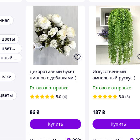
енная
 цветы
Искусственные цветы на кладбище
Стабилизированный мох
Декоративный букет
Искусственный
 елки
пионов с добавками (
ампельный рускус (
32 см , белый )
иглица 1:1 ) Premium
Готово к отправке
Готово к отправке
97 см
 цветы
5.0
(4)
5.0
(8)
86
₴
187
₴
Купить
Купить
99%
9