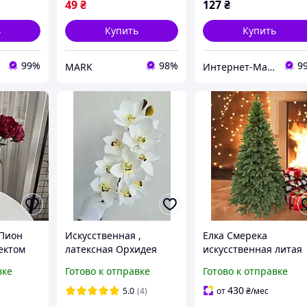
49
₴
127
₴
ь
Купить
Купить
99%
98%
9
MARK
Интернет-Магазин искусственных цветов Kvitochky
 Пион
Искусственная ,
Елка Смерека
ектом
латексная Орхидея
искусственная литая
новения
Цимбидиум ( 80 см )
премиум 2,1 м Зелен
вке
Готово к отправке
Готово к отправке
430
5.0
(4)
от
₴
/мес