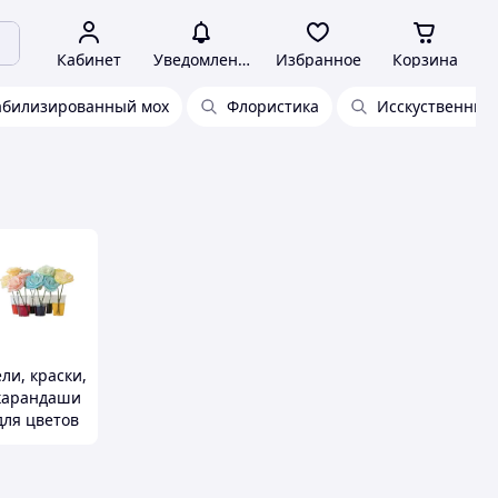
Кабинет
Уведомления
Избранное
Корзина
абилизированный мох
Флористика
Исскуственные
ели, краски,
карандаши
для цветов