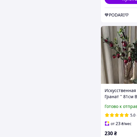
💙PODARI💛
Искусственная 
Гранат " 81см 
119-051
Готово к отпра
5.0
23
от
₴
/мес
230
₴