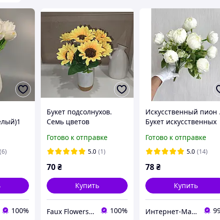
й
Букет подсолнухов.
Искусственный пион 
елый)1
Семь цветов
Букет искусственных
пионов ( 37 см )
Готово к отправке
Готово к отправке
(6)
5.0
(1)
5.0
(14)
70
₴
78
₴
ь
Купить
Купить
100%
100%
9
Faux Flowers Boutique
Интернет-Магазин искусственных цветов Kvitochky