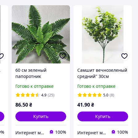
.
60 см зеленый
Самшит вечнозеленый
папоротник
средний" 30см
многорядный
искусственный куст
Готово к отправке
Готово к отправке
искусственный,16
декоративной зелени
листьев
4.9
(25)
5.0
(8)
86
.50
₴
41
.90
₴
Купить
Купить
9%
100%
100%
Интернет магазин- Фантастический букет
Интернет магазин- Фантастический букет