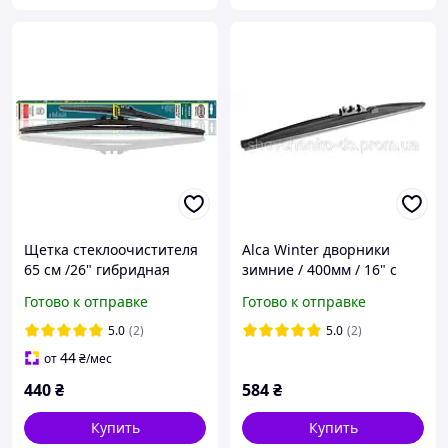
Щетка стеклоочистителя
Alca Winter дворники
65 см /26" гибридная
зимние / 400мм / 16" с
Heyner Hybrid 036000
защитным чехлом - 1 шт.
Готово к отправке
Готово к отправке
5.0
(2)
5.0
(2)
44
от
₴
/мес
440
₴
584
₴
Купить
Купить