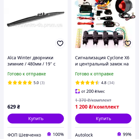
Alca Winter дворники
Сигнализация Cyclone X6
зимние / 480мм / 19" с
и центральный замок на
защитным чехлом - 1 шт.
четыре двери комплект с
Готово к отправке
Готово к отправке
сиреной.
5.0
(3)
4.8
(34)
200
от
₴
/мес
1 370
₴/комплект
629
₴
1 200
₴/комплект
Купить
Купить
100%
99%
ФОП Шевченко
Autolock