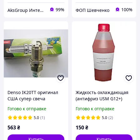
99%
100%
AksGroup Интернет-магазин автотоваров aksgroup.com.ua
ФОП Шевченко
Denso IK20TT оригинал
Жидкость охлаждающая
США cупер свеча
(антифриз USM G12+)
зажигания (1шт.)
концентрат,1л
Готово к отправке
Готово к отправке
5.0
(1)
5.0
(2)
563
₴
150
₴
Купить
Купить