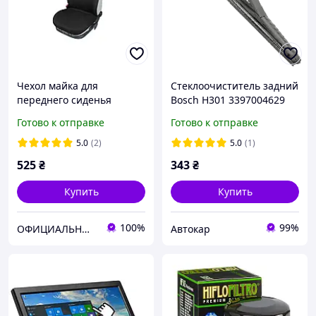
Чехол майка для
Cтеклоочиститель задний
переднего сиденья
Bosch H301 3397004629
Singlet черный,1 шт.
Готово к отправке
Готово к отправке
Kegel-Błażusiak
5.0
(2)
5.0
(1)
525
₴
343
₴
Купить
Купить
100%
99%
ОФИЦИАЛЬНЫЙ интернет-магазин "KEGEL 24" от официального импортера товаров KEGEL-BŁAŻUSIAK в Украину.
Автокар