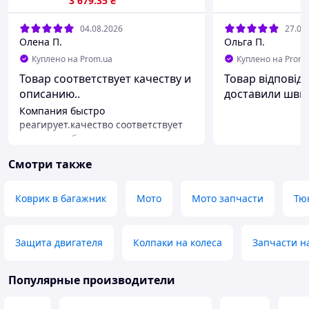
3 679
.35
₴
04.08.2026
27.07
Олена П.
Ольга П.
Куплено на Prom.ua
Куплено на Prom.
Товар соответствует качеству и
Товар відповіда
описанию..
доставили швид
підійшло
Компания быстро
реагирует.качество соответствует
описанию.быстрая доставка.
Рекомендую.
Смотри также
Коврик в багажник
Мото
Мото запчасти
Тю
Защита двигателя
Колпаки на колеса
Запчасти н
Популярные производители