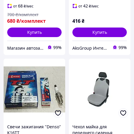
68
42
от
₴
/мес
от
₴
/мес
700
₴/комплект
680
₴/комплект
416
₴
Купить
Купить
99%
99%
Магазин автозапчастей - Levoparts
AksGroup Интернет-магазин автотоваров aksgroup.com.ua
Свечи зажигания "Denso"
Чехол майка для
K16TT
переднего сиденья