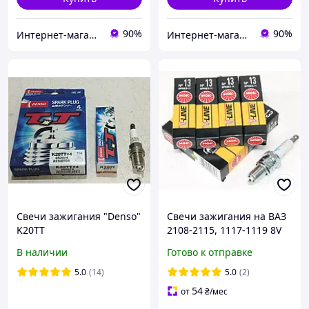
90%
90%
Интернет-магазин "Сила Света"
Интернет-магазин "Сила Света"
Свечи зажигания "Denso"
Свечи зажигания на ВАЗ
K20TT
2108-2115, 1117-1119 8V
(компл.4 шт) (пр-во NGK
В наличии
Готово к отправке
VL-13 BPR6ES-11)
5.0
(14)
5.0
(2)
54
от
₴
/мес