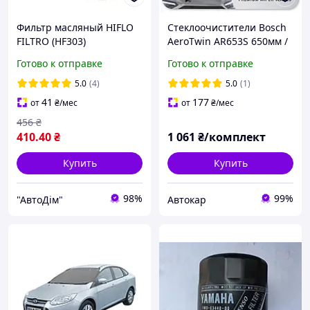
Фильтр масляный HIFLO
Стеклоочистители Bosch
FILTRO (HF303)
AeroTwin AR653S 650мм /
400мм 3397118911
Готово к отправке
Готово к отправке
5.0
(4)
5.0
(1)
41
177
от
₴
/мес
от
₴
/мес
456
₴
410
.40
₴
1 061
₴/комплект
Купить
Купить
98%
99%
"АвтоДім"
Автокар