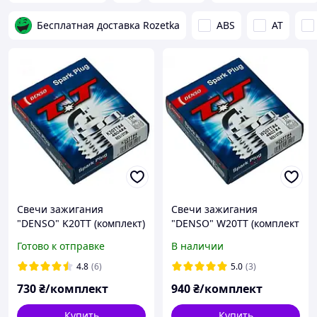
Бесплатная доставка Rozetka
ABS
AT
Свечи зажигания
Свечи зажигания
"DENSO" K20TT (комплект)
"DENSO" W20TT (комплект
4шт)
Готово к отправке
В наличии
4.8
(6)
5.0
(3)
730
₴/комплект
940
₴/комплект
Купить
Купить