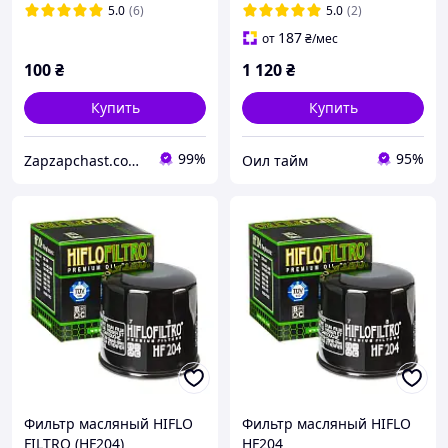
таврия славута Vortex VX-
5.0
(6)
5.0
(2)
201
187
от
₴
/мес
100
₴
1 120
₴
Купить
Купить
99%
95%
Zapzapchast.com.ua Интернет Магазин Автозапчастей
Оил тайм
Фильтр масляный HIFLO
Фильтр масляный HIFLO
FILTRO (HF204)
HF204