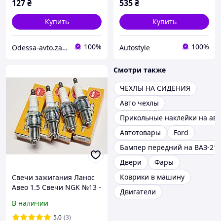
127
₴
535
₴
Купить
Купить
100%
100%
Odessa-avto.zapchasti
Autostyle
Смотри также
ЧЕХЛЫ НА СИДЕНИЯ
Авто чехлы
Прикольные наклейки на авт
Автотовары
Ford
Бампер передний на ВАЗ-21
Двери
Фары
Коврики в машину
Свечи зажигания Ланос
Авео 1.5 Свечи NGK №13 -
Двигатели
BPR6ES-11
В наличии
5.0
(3)