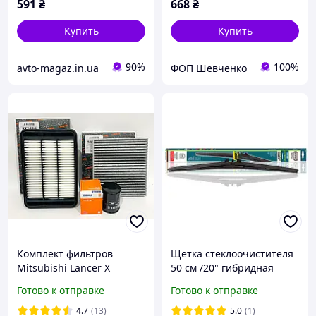
591
₴
668
₴
Купить
Купить
90%
100%
avto-magaz.in.ua
ФОП Шевченко
Комплект фильтров
Щетка стеклоочистителя
Mitsubishi Lancer X
50 см /20" гибридная
(Мицубиси Лансер 10) 1.5
Heyner Hybrid 030000
Готово к отправке
Готово к отправке
1.8 2.0 Outlander XL
Аутлендер
4.7
(13)
5.0
(1)