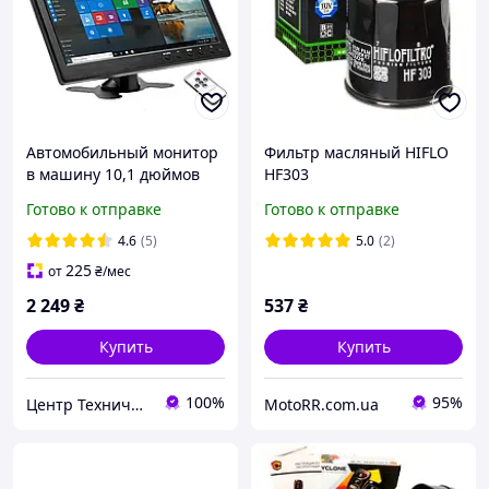
Автомобильный монитор
Фильтр масляный HIFLO
в машину 10,1 дюймов
HF303
для камер Podofo K101,
Готово к отправке
Готово к отправке
1024х600, VGA, BNC, USB,
HDMI, AV
4.6
(5)
5.0
(2)
225
от
₴
/мес
2 249
₴
537
₴
Купить
Купить
100%
95%
Центр Технической Безопасности
MotoRR.com.ua