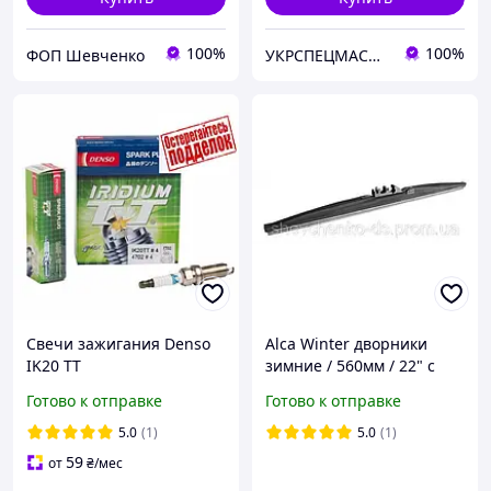
100%
100%
ФОП Шевченко
УКРСПЕЦМАСЛА ТД, ООО
Свечи зажигания Denso
Alca Winter дворники
IK20 TT
зимние / 560мм / 22" с
защитным чехлом - 1 шт.
Готово к отправке
Готово к отправке
5.0
(1)
5.0
(1)
59
от
₴
/мес