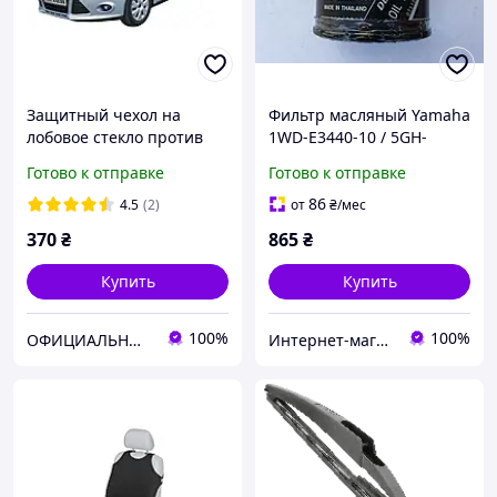
Защитный чехол на
Фильтр масляный Yamaha
лобовое стекло против
1WD-E3440-10 / 5GH-
инея Winter, L 77х160см,
13440-90
Готово к отправке
Готово к отправке
Kegel-Błażusiak
86
4.5
(2)
от
₴
/мес
370
₴
865
₴
Купить
Купить
100%
100%
ОФИЦИАЛЬНЫЙ интернет-магазин "KEGEL 24" от официального импортера товаров KEGEL-BŁAŻUSIAK в Украину.
Интернет-магазин «Техномарин»