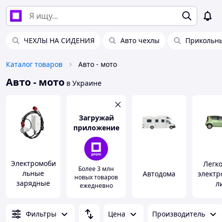
ЧЕХЛЫ НА СИДЕНИЯ
Авто чехлы
Прикольны
Каталог товаров
Авто - мото
Авто - мото
в Украине
Загружай
приложение
Электромоби
Легк
Более 3 млн
льные
Автодома
электр
новых товаров
зарядные
л
ежедневно
устройства и
станции
Фильтры
Цена
Производитель