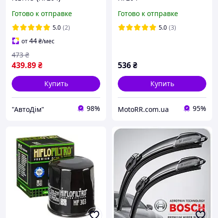
Готово к отправке
Готово к отправке
5.0
(2)
5.0
(3)
44
от
₴
/мес
473
₴
439
.89
₴
536
₴
Купить
Купить
98%
95%
"АвтоДім"
MotoRR.com.ua