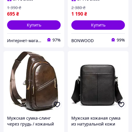
1 390
₴
2 380
₴
695
₴
1 190
₴
Купить
Купить
97%
99%
Интернет-магазин "EasyBuy"
BONWOOD
Мужская сумка-слинг
Мужская кожаная сумка
через грудь / кожаный
из натуральной кожи
нагрудный рюкзак для
Marrant Сумка через