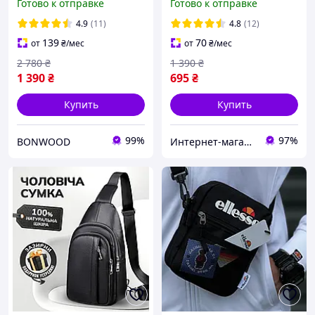
Готово к отправке
Готово к отправке
телефона и документов,
плечо Мужская Барсетка
коричневый
100% Натуральная кожа
4.9
(11)
4.8
(12)
139
70
от
₴
/мес
от
₴
/мес
2 780
₴
1 390
₴
1 390
₴
695
₴
Купить
Купить
99%
97%
BONWOOD
Интернет-магазин "EasyBuy"