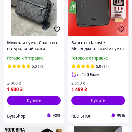
Мужская сумка Coach из
Барсетка lacoste
натуральной кожи
Месенджер Lacoste сумка
черная кроссбоди с
через плечо
Готово к отправке
Готово к отправке
коробкой и пыльником в
подарок
5.0
(18)
5.0
(17)
150
от
₴
/мес
2 800
₴
2 998
₴
1 900
₴
1 499
₴
Купить
Купить
90%
99%
ByteShop
RED SHOP