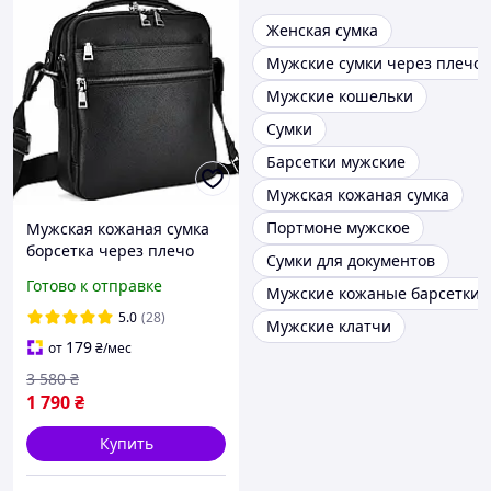
Женская сумка
Мужские сумки через плечо
Мужские кошельки
Сумки
Барсетки мужские
Мужская кожаная сумка
Портмоне мужское
Мужская кожаная сумка
борсетка через плечо
Сумки для документов
23х26х8 / messenger bag
Готово к отправке
Мужские кожаные барсетки
из натуральной кожи для
документов и телефона,
5.0
(28)
Мужские клатчи
черная
179
от
₴
/мес
3 580
₴
1 790
₴
Купить