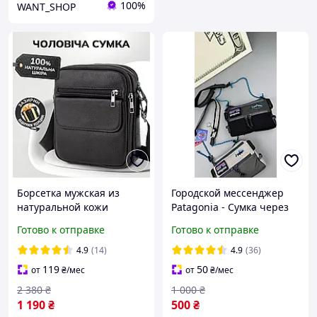
100%
WANT_SHOP
Борсетка мужская из
Городской мессенджер
натуральной кожи
Patagonia - Сумка через
17х21х5 см / компактный
плечо Патагония
Готово к отправке
Готово к отправке
мессенджер для
барсетка Черный
телефона и мелочей,
4.9
(14)
4.9
(36)
черный
119
50
от
₴
/мес
от
₴
/мес
2 380
₴
1 000
₴
1 190
₴
500
₴