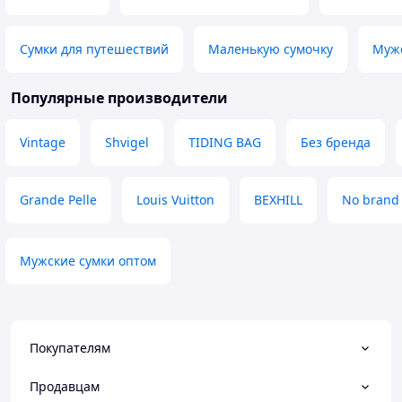
сумка может упасть на асфальт или
обслуговування! 
бетон.
річ а за пам'ять 
завжди
Преимущества
Сумки для путешествий
Маленькую сумочку
Мужс
цена / качество
Недостатки
Популярные производители
может отцепится пластиковый
карабин в любой момент
Vintage
Shvigel
TIDING BAG
Без бренда
Grande Pelle
Louis Vuitton
BEXHILL
No brand
Мужские сумки оптом
Покупателям
Продавцам