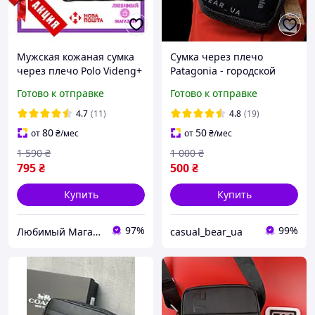
Мужская кожаная сумка
Сумка через плечо
через плечо Polo Videng+
Patagonia - городской
Подарок Сумка-планшет
Мессенджер Патагония
Готово к отправке
Готово к отправке
Барсетка. Оригинал
Барсетка Черный
4.7
(11)
4.8
(19)
80
50
от
₴
/мес
от
₴
/мес
1 590
₴
1 000
₴
795
₴
500
₴
Купить
Купить
97%
99%
Любимый Магазин
casual_bear_ua