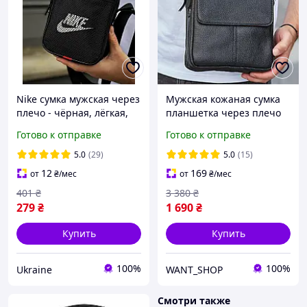
Nike сумка мужская через
Мужская кожаная сумка
плечо - чёрная, лёгкая,
планшетка через плечо
всегда под рукой
мягкая 21х24х6,
Готово к отправке
Готово к отправке
мессенджер на плечо,
кожаная мужская сумочка
5.0
(29)
5.0
(15)
черны
12
169
от
₴
/мес
от
₴
/мес
401
₴
3 380
₴
279
₴
1 690
₴
Купить
Купить
100%
100%
Ukraine
WANT_SHOP
Смотри также