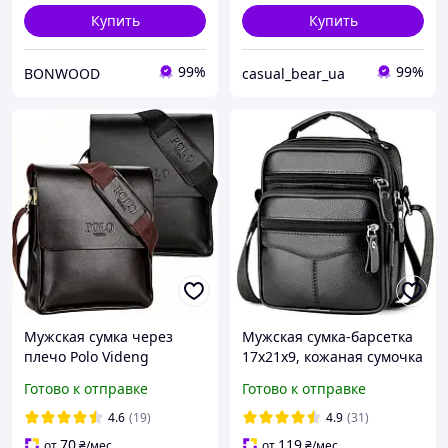
Купить
Купить
99%
99%
BONWOOD
casual_bear_ua
Мужская сумка через
Мужская сумка-барсетка
плечо Polo Videng
17x21x9, кожаная сумочка
Барсетка Сумка-
планшет Tiding Bag
Готово к отправке
Готово к отправке
планшет+Подарок
75003 черная
4.6
(19)
4.9
(31)
70
119
от
₴
/мес
от
₴
/мес