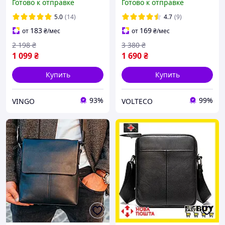
Готово к отправке
Готово к отправке
кожаная сумка для
21х26х6 / сумка планшет
документов планшет
для документов и
5.0
(14)
4.7
(9)
Черный
телефона, черная
183
169
от
₴
/мес
от
₴
/мес
2 198
₴
3 380
₴
1 099
₴
1 690
₴
Купить
Купить
93%
99%
VINGO
VOLTECO