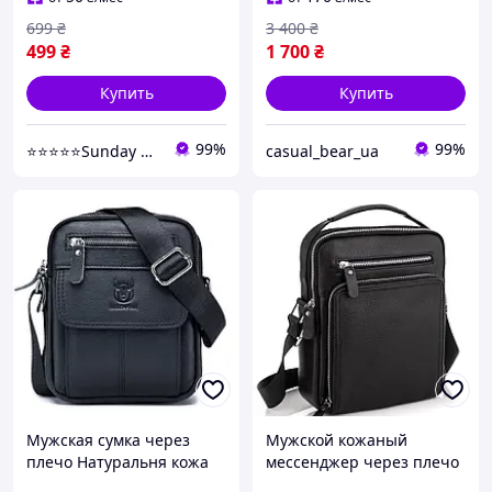
699
₴
3 400
₴
499
₴
1 700
₴
Купить
Купить
99%
99%
⭐⭐⭐⭐⭐Sunday Market - обувь и одежда на ваш вкус
casual_bear_ua
Мужская сумка через
Мужской кожаный
плечо Натуральня кожа
мессенджер через плечо
Барсетка Мужская
натуральная кожа