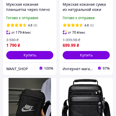
Мужская кожаная
Мужская кожаная сумка
планшетка через плечо
из натуральной кожи
23x26x6 см / сумка
Marrant Сумка через
Готово к отправке
Готово к отправке
мессенджер из
плечо Мужская Барсетка
натуральной кожи для
100% Натуральная кожа
4.8
(8)
4.8
(6)
документов и телефона,
179
70
от
₴
/мес
от
₴
/мес
черная
3 580
₴
1 399
.98
₴
1 790
₴
699
.99
₴
Купить
Купить
100%
97%
WANT_SHOP
Интернет-магазин "EasyBuy"