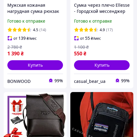
Мужская кожаная
Сумка через плечо Ellesse
нагрудная сумка рюкзак
- Городской мессенджер
18x32x7, бананка на
Елис барсетка Черный
Готово к отправке
Готово к отправке
плечо Tiding Bag черная
4.5
(14)
4.9
(17)
139
55
от
₴
/мес
от
₴
/мес
2 780
₴
1 100
₴
1 390
₴
550
₴
Купить
Купить
99%
99%
BONWOOD
casual_bear_ua