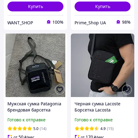
Купить
Купить
100%
98%
WANT_SHOP
Prime_Shop UA
Мужская сумка Patagonia
Черная сумка Lacoste
брендовая барсетка
Борсетка Lacosta
через плечо черная.
Фирменная Лакоста
Готово к отправке
Готово к отправке
Сумка мессенджер
Лакосте Мужская
Патагония. Живое фото
Классическая Городская
5.0
(14)
4.9
(15)
50
170
от
₴
/мес
от
₴
/мес