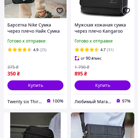
Барсетка Nike Сумка
Мужская кожаная сумка
через плечо Найк Сумка
через плечо Kangaroo
Nike Сумка через плечо
Kingdom+ Подарок Сумка-
Готово к отправке
Готово к отправке
планшет Барсетка.
Оригинал
4.9
(25)
4.7
(31)
90
от
₴
/мес
375
₴
1 790
₴
350
₴
895
₴
Купить
Купить
100%
97%
Twenty six Thirty eight
Любимый Магазин