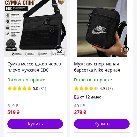
Сумка мессенджер через
Мужская спортивная
плечо мужская EDC
барсетка Nike черная
черная 4 отделения с
Сумка через плечо Найк
Готово к отправке
Готово к отправке
панелью Velcro ля
Nike
скрытого ношения с
5.0
(31)
4.9
(18)
кобурой Urban Pro
12
от
₴
/мес
619
₴
401
₴
519
₴
279
₴
Купить
Купить