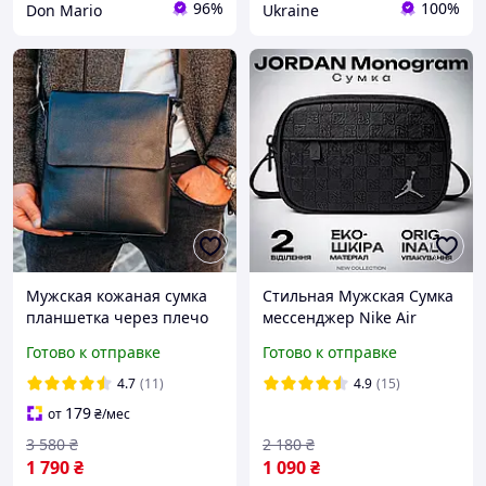
96%
100%
Don Mario
Ukraine
Мужская кожаная сумка
Стильная Мужская Сумка
планшетка через плечо
мессенджер Nike Air
23x26x6/мессенджер из
Jordan monogram Эко
Готово к отправке
Готово к отправке
натуральной кожи для
кожа через плечо
мужчин, черный
вместительная черная
4.7
(11)
4.9
(15)
барсетка
179
от
₴
/мес
3 580
₴
2 180
₴
1 790
₴
1 090
₴