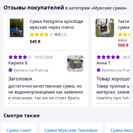
Отзывы покупателей
в категории «Мужские сумки»
Сумка Patagonia кросбоди
Тактич
мужская через плечо
сумка 
месенджер Патагония
плечо 
4.0
(1)
спортивная длинная
для ше
800
₴
545
₴
Crossbody bag
560
₴
19.07.2026
28.05
Кирилл Б.
Анна Т.
Куплено на Prom.ua
Куплено на Prom.
Заголовок
Товар хорошог
достаточно качественная сумка, но
Товар приїхав шв
не водонепроницемая как заявлено
матеріал, замовл
в описании. так же не стоит брать
пам'ять про тата,
белую потому что очень быстро
важлива для мене
пачкается. очень раздражает
шеврони та сумка
Смотри также
пластиковве застежки на которых
очікувала, прода
она держится за плечо, они в
один з шевронів 
любой момент могут отстегнутся и
наявності та пов
Сумка слинг
Сумки Мужские Тканевые
Сумка-мес