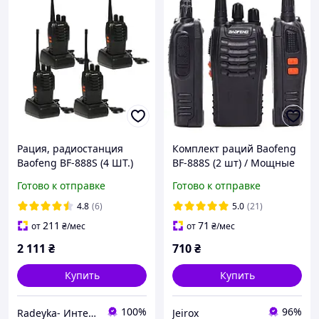
Рация, радиостанция
Комплект раций Baofeng
Baofeng BF-888S (4 ШТ.)
BF-888S (2 шт) / Мощные
Комплект из 4 раций
5W радиостанции /
Готово к отправке
Готово к отправке
Baofeng 888S.
Расстояние 10 км /
Профессиональные 16
4.8
(6)
5.0
(21)
каналов
211
71
от
₴
/мес
от
₴
/мес
2 111
₴
710
₴
Купить
Купить
100%
96%
Radeyka- Интернет магазин раций и аксессуаров
Jeirox