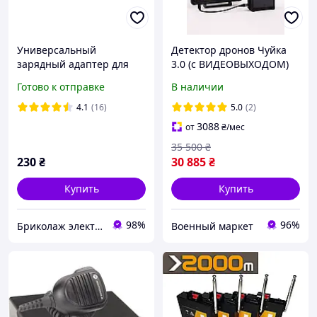
Универсальный
Детектор дронов Чуйка
зарядный адаптер для
3.0 (с ВИДЕОВЫХОДОМ)
рации Motorola DP4 R7
Готово к отправке
В наличии
4.1
(16)
5.0
(2)
3088
от
₴
/мес
35 500
₴
230
₴
30 885
₴
Купить
Купить
98%
96%
Бриколаж электроника для военных
Военный маркет