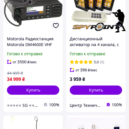
Motorola Радиостанция
Дистанционный
Motorola DM4600E VHF
активатор на 4 канала, с
MotoTRBO (Цифро-
увеличенной дальностью
Готово к отправке
Готово к отправке
аналоговая)+ лицензия
ДУ 2км! SPYPOINT
AES256
CH2000/4
3500
от
₴
/мес
5.0
(5)
396
от
₴
/мес
44 499
₴
34 999
₴
3 959
₴
Купить
Купить
100%
100%
⭐️⭐️⭐️⭐️⭐️ SG ⭐️⭐️⭐️⭐️⭐️
Центр Технической Безопасности