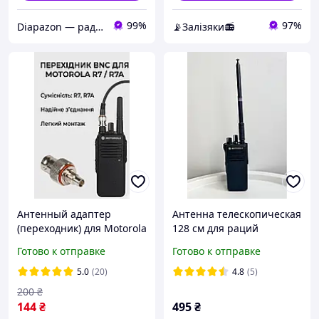
99%
97%
Diapazon — радіостанції та аксесуари
📡Залізяки📻
Антенный адаптер
Антенна телескопическая
(переходник) для Motorola
128 см для раций
R7 / R7a на BNC-разъем
Motorola DP4400e,
Готово к отправке
Готово к отправке
DP4600e, DP4800e, R7 для
усиления сигнала
5.0
(20)
4.8
(5)
200
₴
144
₴
495
₴