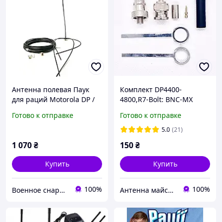
Антенна полевая Паук
Комплект DP4400-
для раций Motorola DP /
4800,R7-Bolt: BNC-MX
R7 с кабелем 20 м и
Motorola+2 длинных
Готово к отправке
Готово к отправке
переходником Motorola
контакта + BNC RG58
Bolt
качественное обжимное
5.0
(21)
кольцо+термоусадка
1 070
₴
150
₴
Купить
Купить
100%
100%
Военное снаряжение, дроны и БПЛА | интернет-магазин QUASAR
Антенна майстерня