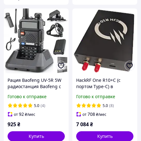
Рация Baofeng UV-5R 5W
HackRF One R10+C (с
радиостанция Baofeng с
портом Type-C) в
FM Радио + ГАРНИТУРА
металлическом корпусе
Готово к отправке
Готово к отправке
5.0
(4)
5.0
(8)
92
708
от
₴
/мес
от
₴
/мес
925
₴
7 084
₴
Купить
Купить