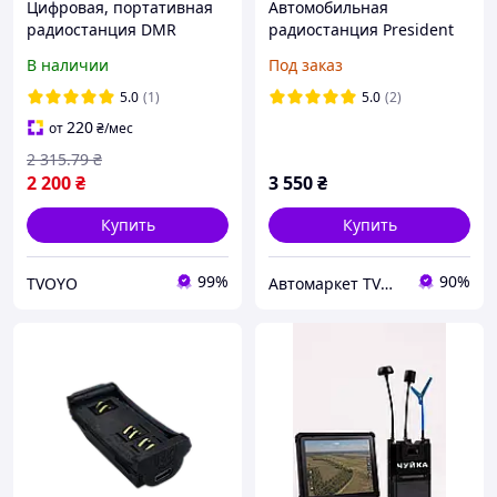
Цифровая, портативная
Автомобильная
радиостанция DMR
радиостанция President
Baofeng DR-1801
Jimmy III ASC
В наличии
Под заказ
5.0
(1)
5.0
(2)
220
от
₴
/мес
2 315
.79
₴
2 200
₴
3 550
₴
Купить
Купить
99%
90%
TVOYO
Автомаркет TVMusic