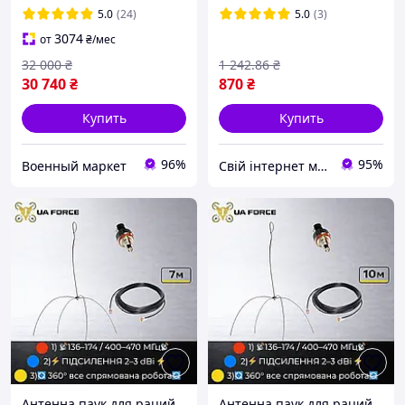
раций
5.0
(24)
5.0
(3)
3074
от
₴
/мес
32 000
₴
1 242
.86
₴
30 740
₴
870
₴
Купить
Купить
96%
95%
Военный маркет
Свій інтернет магазин
Антенна паук для раций
Антенна паук для раций