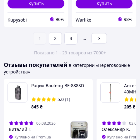
Купить
Купить
96%
98%
Kupysobi
Warlike
1
2
3
...
Показано 1 - 29 товаров из 7000+
Отзывы покупателей
в категории «Переговорные
устройства»
Рация Baofeng BF-888SD
Антена
40MHz
5.0
(1)
845
₴
205
₴
06.08.2026
03.08
Виталий Г.
Олександр К.
+
4
Куплено на Prom.ua
Куплено на Prom.