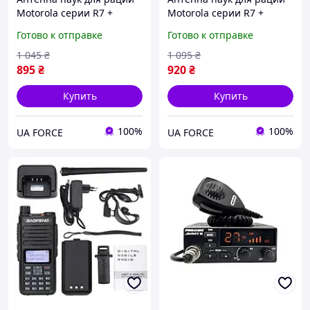
Motorola серии R7 +
Motorola серии R7 +
кабель 7 м
кабель 10 м
Готово к отправке
Готово к отправке
1 045
₴
1 095
₴
895
₴
920
₴
Купить
Купить
100%
100%
UA FORCE
UA FORCE