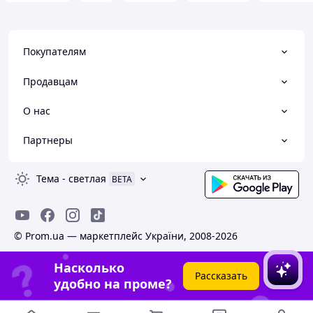
Універсальна антенна (400-480мГц),
оптимальна лише для частот 450-
460мГц (SWR 1.6). На встановлених
виробником частотах 430-439мГц
Покупателям
SWR вже 2.62 За можливістю
купуйте у продавця якісні антенни
Продавцам
під потрібні дозволені
радіочастоти.
О нас
Партнеры
Тема
-
светлая
BETA
© Prom.ua — маркетплейс України, 2008-2026
Насколько
Рассказать
удобно на проме?