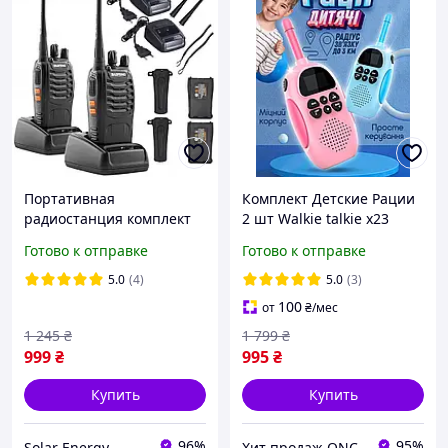
Портативная
Комплект Детские Рации
радиостанция комплект
2 шт Walkie talkie x23
2шт, рация 16 каналов до
радиус действия 3 км
Готово к отправке
Готово к отправке
5км, Baofeng BF-888S
детская рация с
фонариком зарядка от
5.0
(4)
5.0
(3)
usb
100
от
₴
/мес
1 245
₴
1 799
₴
999
₴
995
₴
Купить
Купить
96%
95%
Solar Energy
Хит продаж ONC