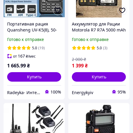
Портативная рация
Аккумулятор для Рации
Quansheng UV-K5(8), 50-
Motorola R7 R7A 5000 mAh
600MHz, 5W, FM , AM,
с USB-C Батарея на
Готово к отправке
Готово к отправке
Type-C зарядка
Радиостанцию Моторола
Р7 Р7А PMNN4808A
5.0
(19)
5.0
(3)
167
от
₴
/мес
2 000
₴
1 665
.99
₴
1 399
₴
Купить
Купить
100%
95%
Radeyka- Интернет магазин раций и аксессуаров
Energykyiv