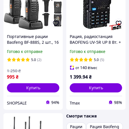
Портативные рации
Рация, радиостанция
Baofeng BF-888S, 2 шт., 16
BAOFENG UV-5R UP 8 Вт. +
каналов, дальность до 5
ГАРНИТУРА!
Готово к отправке
Готово к отправке
км, комплект
5.0
(2)
5.0
(5)
140
от
₴
/мес
1 250
₴
995
₴
1 399
.94
₴
Купить
Купить
94%
98%
SHOPSALE
Tmax
Смотри также
Рации
Рация Baofeng