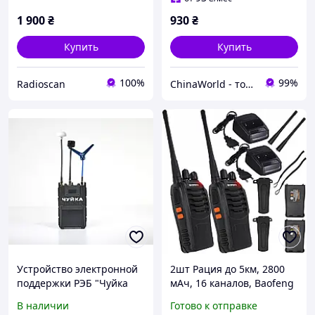
1 900
₴
930
₴
Купить
Купить
100%
99%
Radioscan
ChinaWorld - товары высокого качества!
Устройство электронной
2шт Рация до 5км, 2800
поддержки РЭБ "Чуйка
мАч, 16 каналов, Baofeng
3.0"
BF-888S / Военная
В наличии
Готово к отправке
радиостанция / Комплект