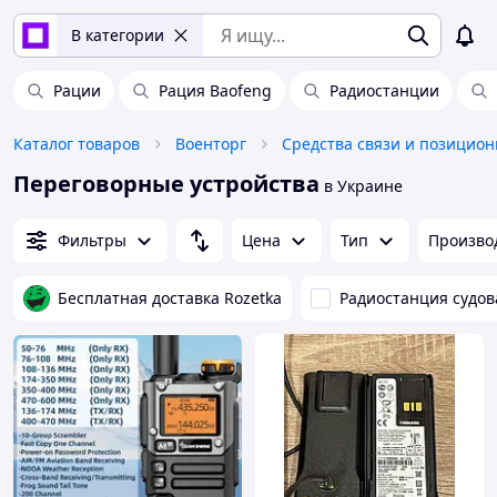
В категории
Рации
Рация Baofeng
Радиостанции
Каталог товаров
Военторг
Переговорные устройства
в Украине
Фильтры
Цена
Тип
Произво
Бесплатная доставка Rozetka
Радиостанция судов