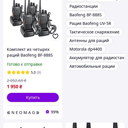
Радиостанции
Baofeng BF-888S
Рация Baofeng UV-5R
Тактическое снаряжение
Антенны для раций
Motorola dp4400
Комплект из четырех
раций Baofeng BF-888S
Аккумулятор для радиостанц
MAX+4 гарнитуры
Готово к отправке
Автомобильные рации
5.0
(8)
2 052
.63
₴
1 950
₴
Купить
99%
⋐ N E O M A G ⋑