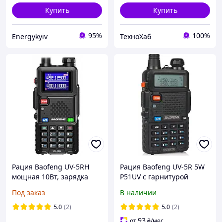
Купить
Купить
95%
100%
Energykyiv
ТехноХаб
Рация Baofeng UV-5RH
Рация Baofeng UV-5R 5W
мощная 10Вт, зарядка
P51UV с гарнитурой
type-c
Под заказ
В наличии
5.0
(2)
5.0
(2)
93
от
₴
/мес