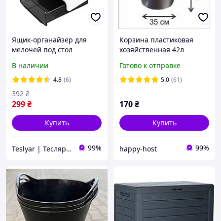
Ящик-органайзер для
Корзина пластиковая
мелочей под стол
хозяйственная 42л
выдвижной пластиковый
Испания
В наличии
Готово к отправке
20х17х7.5 см Черный
4.8
(6)
5.0
(61)
392
₴
299
₴
170
₴
Купить
Купить
99%
99%
Teslyar | Тесляр | Всё для дома | Подарки | Опт
happy-host