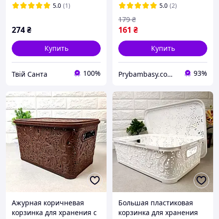
DOLONI
Алеана
5.0
(1)
5.0
(2)
179
₴
274
₴
161
₴
Купить
Купить
100%
93%
Твій Санта
Prybambasy.com.ua - магазин товаров для дома
Ажурная коричневая
Большая пластиковая
корзинка для хранения с
корзинка для хранения