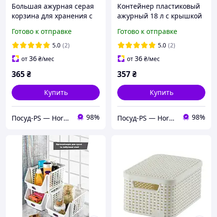
Большая ажурная серая
Контейнер пластиковый
корзина для хранения с
ажурный 18 л с крышкой
крышкой 18л
коричневый для
Готово к отправке
Готово к отправке
хранения вещей
5.0
(2)
5.0
(2)
36
36
от
₴
/мес
от
₴
/мес
365
₴
357
₴
Купить
Купить
98%
98%
Посуд-PS — Horeca Посуда Подарки
Посуд-PS — Horeca Посуда Подарки