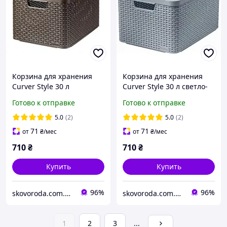
Корзина для хранения
Корзина для хранения
Curver Style 30 л
Curver Style 30 л светло-
коричневая (03619)
серая (03619)
Готово к отправке
Готово к отправке
5.0
(2)
5.0
(2)
71
71
от
₴
/мес
от
₴
/мес
710
₴
710
₴
Купить
Купить
96%
96%
skovoroda.com.ua – все для кухни и дома
skovoroda.com.ua – все для кухни и дома
1
2
3
...