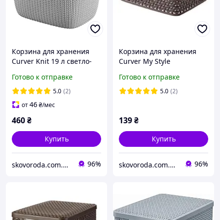
Корзина для хранения
Корзина для хранения
Curver Knit 19 л светло-
Curver My Style
серая (03670)
коричневая (00096)
Готово к отправке
Готово к отправке
5.0
(2)
5.0
(2)
46
от
₴
/мес
460
₴
139
₴
Купить
Купить
96%
96%
skovoroda.com.ua – все для кухни и дома
skovoroda.com.ua – все для кухни и дома