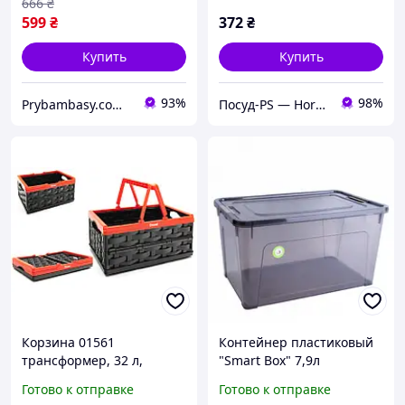
666
₴
599
₴
372
₴
Купить
Купить
93%
98%
Prybambasy.com.ua - магазин товаров для дома
Посуд-PS — Horeca Посуда Подарки
Корзина 01561
Контейнер пластиковый
трансформер, 32 л,
"Smart Box" 7,9л
чорно-червона
32*24*14см коричневый
Готово к отправке
Готово к отправке
р.47,2x35,6x23,4 см
прозрачный/какао