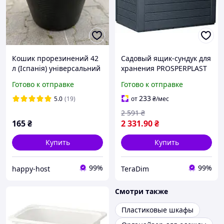
Кошик прорезинений 42
Садовый ящик-сундук для
л (Іспанія) універсальний
хранения PROSPERPLAST
господарський
Woodebox MBWL190-S433
Готово к отправке
Готово к отправке
190L, антрацит
233
5.0
(19)
от
₴
/мес
2 591
₴
165
₴
2 331
.90
₴
Купить
Купить
99%
99%
happy-host
TeraDim
Смотри также
Пластиковые шкафы