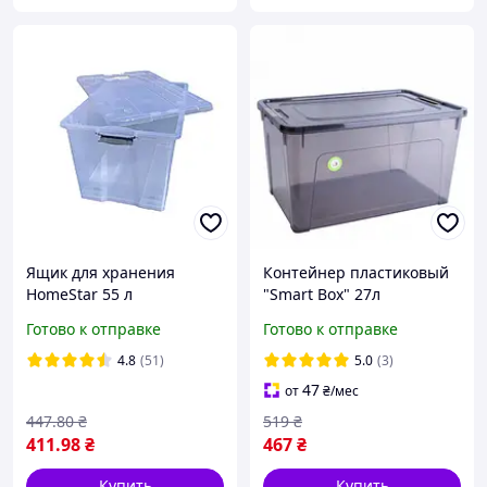
Ящик для хранения
Контейнер пластиковый
HomeStar 55 л
"Smart Box" 27л
прозрачный
49*32*26см коричневый
Готово к отправке
Готово к отправке
прозрачный/какао
Алеана
4.8
(51)
5.0
(3)
47
от
₴
/мес
447
.80
₴
519
₴
411
.98
₴
467
₴
Купить
Купить