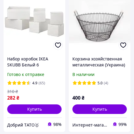
Набор коробок IKEA
Корзина хозяйственная
SKUBB Белый 6
металлическая (Украина)
предметов 004.285.49
Готово к отправке
В наличии
4.9
(65)
5.0
(4)
310
₴
282
₴
400
₴
Купить
Купить
98%
99%
Добрий TАТО🥇
Интернет-магазин «24 инструмента»