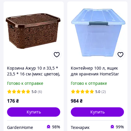
Корзина Ажур 10 л 33,5 *
Контейнер 100 л, ящик
23,5 * 16 см (микс цветов),
для хранения HomeStar
R-plastic
прозрачный,
Готово к отправке
Готово к отправке
пластиковый
5.0
(6)
5.0
(2)
176
₴
984
₴
Купить
Купить
98%
99%
GardenHome
Технарик