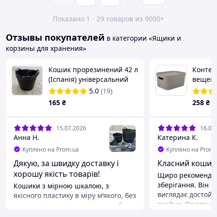
Показано 1 - 29 товаров из 9000+
Отзывы покупателей
в категории «Ящики и
корзины для хранения»
Кошик прорезинений 42 л
Контей
(Іспанія) універсальний
вещей 
господарський
Jive 5 
5.0
(19)
165
₴
258
₴
15.07.2026
16.06
Анна Н.
Катерина К.
+
2
Куплено на Prom.ua
Куплено на Prom.
Дякую, за швидку доставку і
Класний кошик
хорошу якість товарів!
Щиро рекомендую
зберігання. Він чу
Кошики з мірною шкалою, з
виглядає достойн
якісного пластику в міру мʼякого, без
охайно. Пакуванн
запаху, зі зручними ручками, обсяг
мега надійне, жо
не перевіряла влізло 25 л грунту