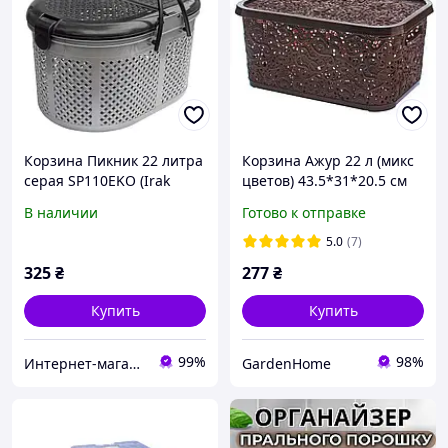
Корзина Пикник 22 литра
Корзина Ажур 22 л (микс
серая SP110EKO (Irak
цветов) 43.5*31*20.5 см
plastic)
В наличии
Готово к отправке
5.0
(7)
325
₴
277
₴
Купить
Купить
99%
98%
Интернет-магазин Тайфун
GardenHome