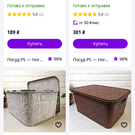
крышкой 7.5л
12л Ажур Белый
Готово к отправке
Готово к отправке
5.0
(2)
5.0
(2)
30
от
₴
/мес
189
₴
301
₴
Купить
Купить
98%
98%
Посуд-PS — Horeca Посуда Подарки
Посуд-PS — Horeca Посуда Подарки