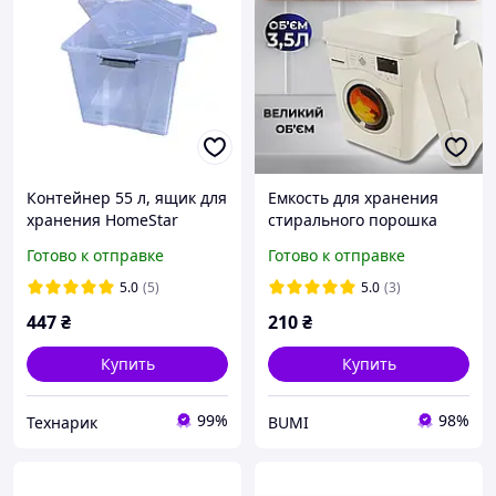
Контейнер 55 л, ящик для
Емкость для хранения
хранения HomeStar
стирального порошка
прозрачный,
большой контейнер
Готово к отправке
Готово к отправке
пластиковый
органайзер ведерко в
форме стиральной
5.0
(5)
5.0
(3)
машинки на 3,5 литров
447
₴
210
₴
Купить
Купить
99%
98%
Технарик
BUMI