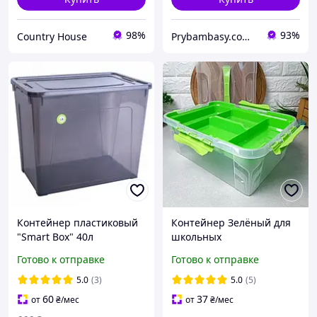
98%
93%
Country House
Prybambasy.com.ua - магазин товаров для дома
Контейнер пластиковый
Контейнер Зелёный для
"Smart Box" 40л
школьных
49*32*39см коричневый
принадлежностей с
Готово к отправке
Готово к отправке
прозрачный/какао
вкладышем А4 Школьная
Алеана
реформа
5.0
(3)
5.0
(5)
60
37
от
₴
/мес
от
₴
/мес