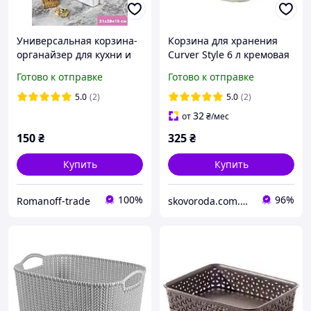
Универсальная корзина-
Корзина для хранения
органайзер для кухни и
Curver Style 6 л кремовая
ванной
(03617)
Готово к отправке
Готово к отправке
5.0
(2)
5.0
(2)
32
от
₴
/мес
150
₴
325
₴
Купить
Купить
100%
96%
Romanoff-trade
skovoroda.com.ua – все для кухни и дома