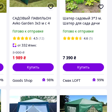
САДОВЫЙ ПАВИЛЬОН
Шатер садовый 3*3 м.
Avko Garden 3x3 м с 4
Шатер для сада дачи
стенами
дома. Садовый шатер
Готово к отправке
Готово к отправке
КАЧЕСТВЕННАЯ
для дачи. Садовый
палатка из прочного
павильон. Шатер на
4.5
(12)
4.6
(5)
стального каркаса
дачу
332
от
₴
/мес
Зелёный
3 000
₴
1 989
₴
7 390
₴
Купить
Купить
9%
98%
99%
Goods Shop
Смак LOFT