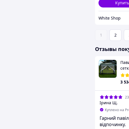
Купит
White Shop
1
2
Отзывы пок
Пав
сет
3 53
23
Ірина Щ.
Куплено на P
Гарний паві
відпочинку.