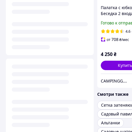
Палатка с юбк
Беседка 2 вход
усиленный кар
Готово к отпра
320х320см Lan
4.6
708
от
₴
/мес
4 250
₴
Купит
CAMPINGG.COM.UA
Смотри также
Сетка затеня
Садовый пави
Альтанки
Садовые шатр