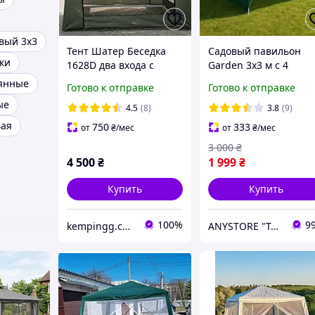
вый 3х3
Тент Шатер Беседка
Садовый павильон
ки
1628D два входа с
Garden 3х3 м с 4
москитной сеткой
стенками,СТАЛЬНАЯ
вянные
Готово к отправке
Готово к отправке
320х320 высота 245см
ПРОЧНАЯ РАМА
ые
Зеленый Польша
4.5
(8)
3.8
(9)
вая
750
333
от
₴
/мес
от
₴
/мес
3 000
₴
4 500
₴
1 999
₴
Купить
Купить
100%
9
kempingg.com.ua
ANYSTORE "Товары для дома и активного отдыха"