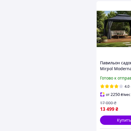
Павильон сад
Mirpol Modern
Premium 3×4 м
Готово к отпра
металлический
шторами и мо
4.0
сеткой
2250
от
₴
/мес
17 000
₴
13 499
₴
Купит