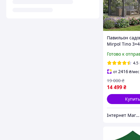
Павильон сад
Mirpol Tino 3×4
металлический
Готово к отпра
шторами и мо
сеткой
4.5
2416
от
₴
/мес
19 000
₴
14 499
₴
Купит
Інтернет Магазин Melville