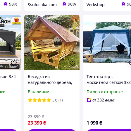
98%
98%
9
Ssulochka.com
Verkshop
ьон 3×4
Беседка из
Тент-шатер с
натурального дерева,
москитной сеткой 3х3
аемый
длиной 3 метра.
метра для пасеки и
вке
В наличии
Готово к отправке
тальной
"стандарт 3"
откачки меда
и с
332
5.0
(1)
от
₴
/мес
ая
ка д
23 890
₴
23 390
₴
1 990
₴