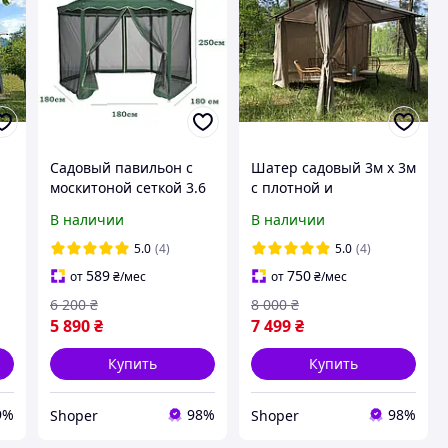
Садовый павильон с
Шатер садовый 3м х 3м
москитоной сеткой 3.6
с плотной и
метра диаметр
долговечной ткани
В наличии
В наличии
ер
полиэстер, шторки в
е
комплекте
5.0
(4)
5.0
(4)
589
750
от
₴
/мес
от
₴
/мес
6 200
₴
8 000
₴
5 890
₴
7 499
₴
Купить
Купить
9%
98%
98%
Shoper
Shoper