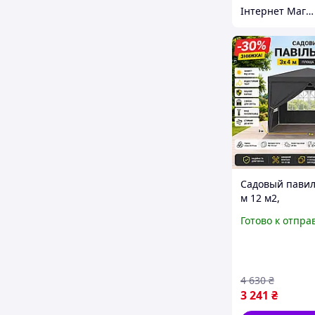
Інтернет Магазин Melville
Садовый павил
м 12 м2,
водонепрониц
Готово к отпра
тент UV 50+, с
каркас, 4 стенк
окнами, торгов
палатка, бесед
4 630
₴
3 241
₴