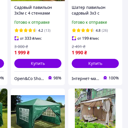
Садовый павильон
Шатер павильон
3х3м с 4 стенками
садовый 3х3 с
Garden Зеленый
москитными сетками
Готово к отправке
Готово к отправке
м
(тент - полипропилен)
4.2
(13)
4.8
(26)
333
199
от
₴
/мес
от
₴
/мес
3 000
₴
2 491
₴
1 999
₴
1 990
₴
Купить
Купить
0%
98%
100%
Open&Co Shop l Товары с Европы
Інтернет-магазин "Торгпалатка"