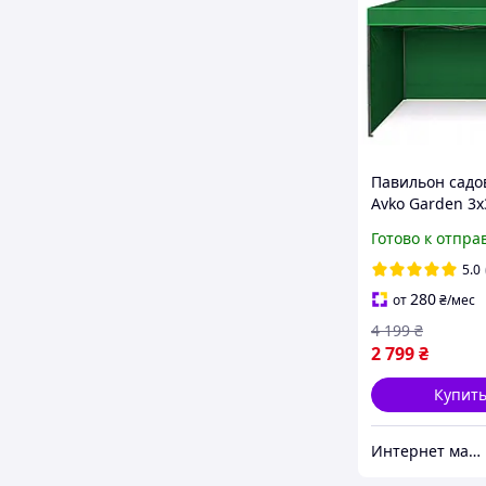
Павильон сад
Avko Garden 3
складной з 3 с
Готово к отпра
зеленый
5.0
280
от
₴
/мес
4 199
₴
2 799
₴
Купит
Интернет магазин "12ка"