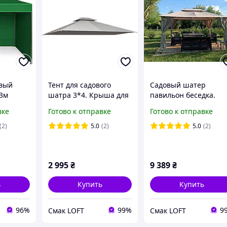
овый
Тент для садового
Садовый шатер
х3м
шатра 3*4. Крыша для
павильон беседка.
тенками,
садового шатра.
Павильон садовый
вке
Готово к отправке
Готово к отправке
Крыша для бежевого
металлический. Шат
шатра. Крыша тент
3х4 для дачи. Садовы
(2)
5.0
(2)
5.0
(2)
для павильона 3х4
шатры беседка
2 995
₴
9 389
₴
ь
Купить
Купить
96%
99%
9
Смак LOFT
Смак LOFT