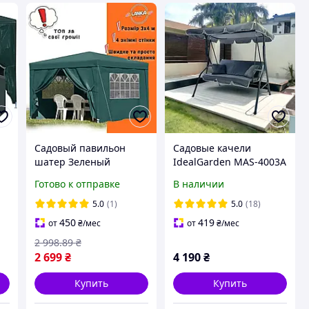
Садовый павильон
Садовые качели
м
шатер Зеленый
IdealGarden MAS-4003A
нт
торговый шатер 3х3
3-х местные
Готово к отправке
В наличии
метра беседка палатка
Графитовый
тент шатер для сада
5.0
(1)
5.0
(18)
дачи всесезонный
450
419
от
₴
/мес
от
₴
/мес
2 998
.89
₴
2 699
₴
4 190
₴
Купить
Купить