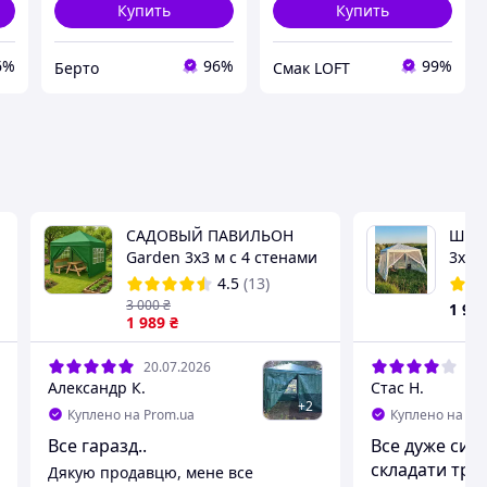
Купить
Купить
6%
96%
99%
Берто
Смак LOFT
САДОВЫЙ ПАВИЛЬОН
Шате
Garden 3x3 м с 4 стенами
3х3 
КАЧЕСТВЕННАЯ палатка
моск
4.5
(13)
из прочного стального
поли
3 000
₴
1 99
каркаса Зелёный
1 989
₴
20.07.2026
16.
Александр К.
Стас Н.
+
2
Куплено на Prom.ua
Куплено на Pr
Все гаразд..
Все дуже сил
складати тро
Дякую продавцю, мене все