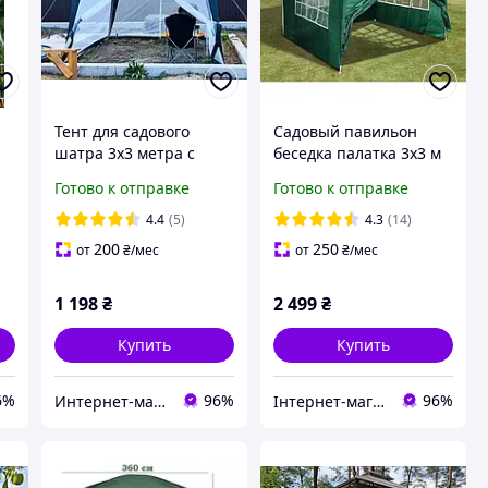
Тент для садового
Садовый павильон
шатра 3х3 метра с
беседка палатка 3х3 м
й
москитной сеткой
Bonro B-1023 (4 стенки)
Готово к отправке
Готово к отправке
зеленый (42401014)
4.4
(5)
4.3
(14)
200
250
от
₴
/мес
от
₴
/мес
1 198
₴
2 499
₴
Купить
Купить
6%
96%
96%
Интернет-магазин электро-бытовых товаров "Восторг"
Інтернет-магазин "Атлант Спорт"