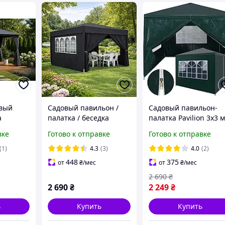
овый
Садовый павильон /
Садовый павильон-
a
палатка / беседка
палатка Pavilion 3х3 
.
Gordon (3×3х2,5 м) 4
зеленый, альтанка те
вке
Готово к отправке
Готово к отправке
 со
стены, с окнами и
с окнами для дачи и
скитной
защитой UV 50+
сада
(1)
4.3
(3)
4.0
(2)
(Графитовый)
448
375
от
₴
/мес
от
₴
/мес
2 690
₴
2 690
₴
2 249
₴
ь
Купить
Купить