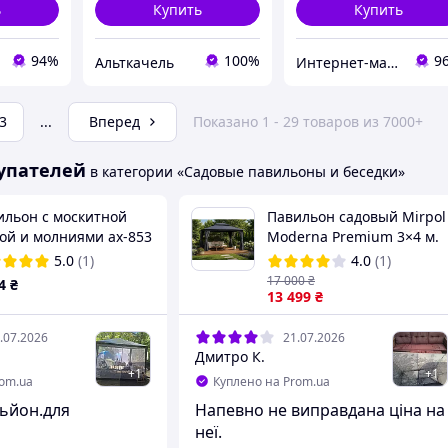
ь
Купить
Купить
94%
100%
9
Альткачель
Интернет-магазин электро-бытовых товаров "Восторг"
3
...
Вперед
Показано 1 - 29 товаров из 7000+
упателей
в категории «Садовые павильоны и беседки»
ильон с москитной
Павильон садовый Mirpol
кой и молниями ax-853
Moderna Premium 3×4 м.
металлический со
5.0
(1)
4.0
(1)
шторами и москитной
17 000
₴
4
₴
сеткой
13 499
₴
.07.2026
21.07.2026
Дмитро К.
+
1
+
1
rom.ua
Куплено на Prom.ua
льйон.для
Напевно не виправдана ціна на
неї.