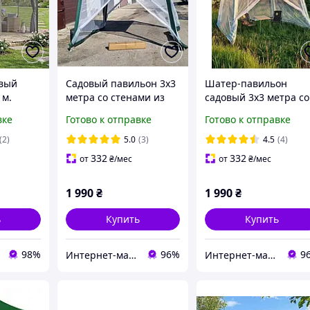
овый
Садовый павильон 3х3
Шатер-павильон
 м.
метра со стенами из
садовый 3х3 метра со
 с
москитной сетки тент
стенами из москитно
вке
Готово к отправке
Готово к отправке
скитной
из полипропилена
сетки тент из
полипропилена
(2)
5.0
(3)
4.5
(4)
332
332
от
₴
/мес
от
₴
/мес
1 990
₴
1 990
₴
ь
Купить
Купить
98%
96%
9
Интернет-магазин электро-бытовых товаров "Восторг"
Интернет-магазин электро-бытовых товаров "Восторг"