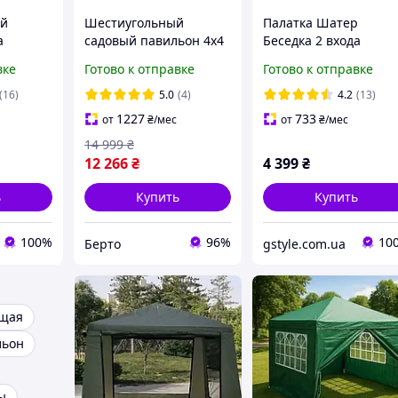
ой
Шестиугольный
Палатка Шатер
а
садовый павильон 4х4
Беседка 2 входа
кас
метра
усиленный каркас
вке
Готово к отправке
Готово к отправке
yu 1628D
320х320 высота 245 с
1628d
(16)
5.0
(4)
4.2
(13)
1227
733
от
₴
/мес
от
₴
/мес
14 999
₴
12 266
₴
4 399
₴
ь
Купить
Купить
100%
96%
10
Берто
gstyle.com.ua
ющая
льон
ы