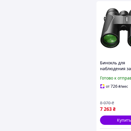
Бинокль для
наблюдения за
птицами
Готово к отпра
726
от
₴
/мес
8 070
₴
7 263
₴
Купит