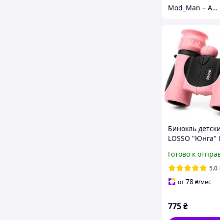
Mod_Man – Аксессуары для мужчин!
Бинокль детск
LOSSO "Юнга" 
розовый
Готово к отпра
5.0
78
от
₴
/мес
775
₴