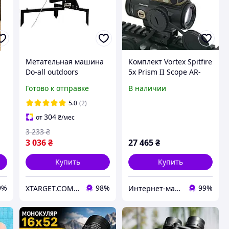
Метательная машина
Комплект Vortex Spitfire
Do-all outdoors
5x Prism II Scope AR-
Competitor Full Cock
BDC4 Reticle + Dawn
Готово к отправке
В наличии
Trap
Force M1 Reflex Red
5.0
(2)
304
от
₴
/мес
3 233
₴
3 036
₴
27 465
₴
Купить
Купить
9%
98%
99%
XTARGET.COM.UA
Интернет-магазин Комбат