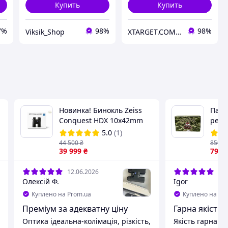
Купить
Купить
7%
98%
98%
Viksik_Shop
XTARGET.COM.UA
Новинка! Бинокль Zeiss
Патр
Conquest HDX 10x42mm
резь
Охот
5.0
(1)
15 ш
44 500
₴
850
₴
39 999
₴
крас
792
12.06.2026
11.
Олексій Ф.
Igor
Куплено на Prom.ua
Куплено на Pr
Преміум за адекватну ціну
Гарна якість з
Оптика ідеальна-колімація, різкість,
Якість гарна за