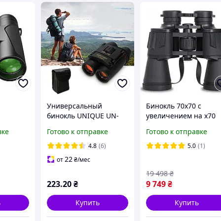
Универсальный
Бинокль 70х70 с
бинокль UNIQUE UN-
увеличением на х70
3003 30x60 складной,
Черный
вке
Готово к отправке
Готово к отправке
компактный, с
Противоударный
увеличением 30 крат
бинокль
4.8
(6)
5.0
(1)
для охоты и туризма
22
от
₴
/мес
19 498
₴
223
.20
₴
9 749
₴
ь
Купить
Купить