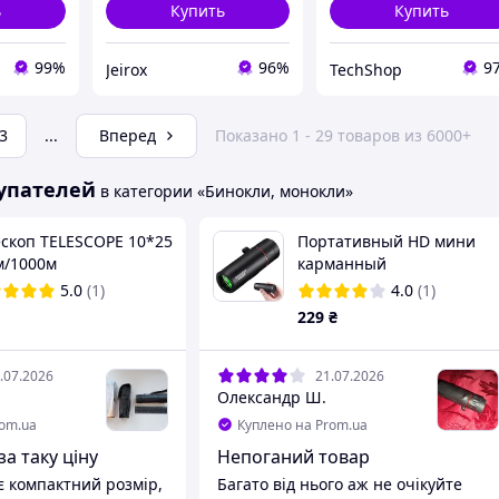
ь
Купить
Купить
99%
96%
9
Jeirox
TechShop
3
...
Вперед
Показано 1 - 29 товаров из 6000+
упателей
в категории «Бинокли, монокли»
ескоп TELESCOPE 10*25
Портативный HD мини
м/1000м
карманный
монокулярный телескоп с
5.0
(1)
4.0
(1)
высоким увеличением
229
₴
.07.2026
21.07.2026
Олександр Ш.
rom.ua
Куплено на Prom.ua
за таку ціну
Непоганий товар
 компактний розмір,
Багато від нього аж не очікуйте