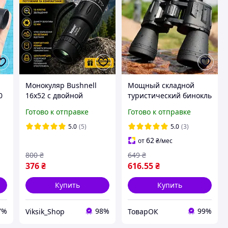
Монокуляр Bushnell
Мощный складной
0
16x52 с двойной
туристический бинокль
фокусировкой
70х70 ударопрочный и
Готово к отправке
Готово к отправке
 и
водонепроницаемый
для наблюдения охоты,
5.0
(5)
5.0
(3)
й
рыбалки и туризма
62
от
₴
/мес
800
₴
649
₴
376
₴
616
.55
₴
Купить
Купить
7%
98%
99%
Viksik_Shop
ТоварОК