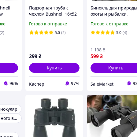
hnell
Подзорная труба с
Бинокль для природы
ew
чехлом Bushnell 16x52
охоты и рыбалки,
ел,
PowerView
водонепроницаемый
вке
Готово к отправке
Готово к отправке
а с
противоударный с
оптикой х80. Бинокль
(2)
5.0
(2)
5.0
(4)
для наблюдения
туристический
1 198
₴
299
₴
599
₴
ь
Купить
Купить
96%
97%
9
Каспер
SaleMarket
нокуляр
Монокуляр ночного видения
инокль