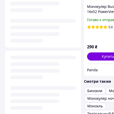
Монокуляр Bus
16x52 PowerVi
монокль, Бушн
Готово к отпра
подзорная труб
чехлом
5.0
290
₴
Купит
Panda
Смотри также
Бинокли
Мо
Монокль
Театральный б