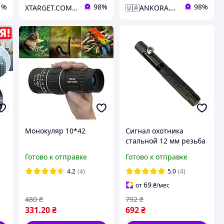
1%
98%
98%
XTARGET.COM.UA
🇺🇦ANKORA.COM.UA🇺🇦
Монокуляр 10*42
Сигнал охотника
стальной 12 мм резьба
пусковой устройство
Готово к отправке
Готово к отправке
оп
ПУ
4.2
(4)
5.0
(4)
69
от
₴
/мес
480
₴
792
₴
331
.20
₴
692
₴