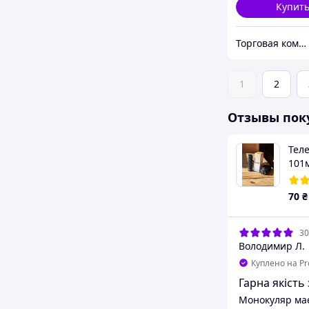
Купит
Торговая компания LOSSO
1
2
Отзывы пок
Тел
101
70
₴
30
Володимир Л.
Куплено на P
Гарна якість 
Монокуляр має