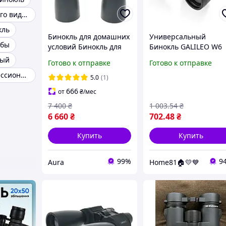
Бинокль ночного видения
кль
Бинокль для домашних
Универсальный
убы
условий Бинокль для
Бинокль GALILEO W6
наблюдения за
20X50 / Бинокль для
ный
Готово к отправке
Готово к отправке
птицами
рыбалки и охоты
Бинокль профессиональный
5.0
(1)
666
от
₴
/мес
7 400
₴
1 003
.54
₴
6 660
₴
702
.48
₴
Купить
Купить
99%
9
Aura
Home81🏠💛💙