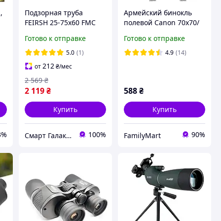
,
Подзорная труба
Армейский бинокль
FEIRSH 25-75x60 FMC
полевой Canon 70х70/
,
BAK4 со штативом и
Мощный бинокль для
Готово к отправке
Готово к отправке
держателем для
охоты/
телефона black
Водонепроницаемый
5.0
(1)
4.9
(14)
противоударный
212
от
₴
/мес
FM227
2 569
₴
2 119
₴
588
₴
Купить
Купить
3%
100%
90%
Смарт Галактика
FamilyMart