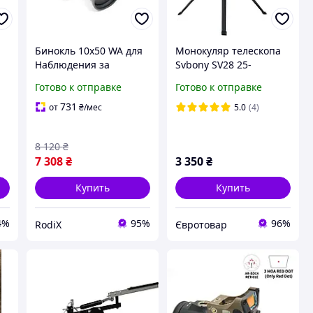
Бинокль 10x50 WA для
Монокуляр телескопа
Наблюдения за
Svbony SV28 25-
Птицами
75x70mm+держатель
Готово к отправке
Готово к отправке
Широкоугольный
смартфона+штатив
Прорезиненный
731
от
₴
/мес
5.0
(4)
Корпус
8 120
₴
7 308
₴
3 350
₴
Купить
Купить
4%
95%
96%
RodiX
Євротовар