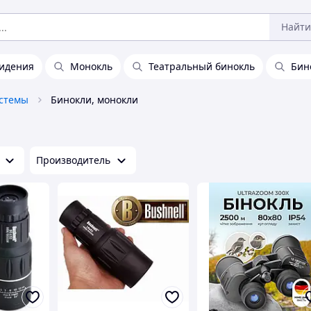
Найти
видения
Монокль
Театральный бинокль
Бин
истемы
Бинокли, монокли
Производитель