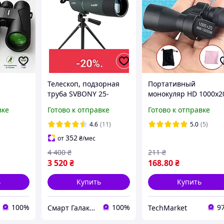
Телескоп, подзорная
Портативный
труба SVBONY 25-
монокуляр HD 1000x2
а
75x70mm SV28 BAK4 +
м, монокулярный
вке
Готово к отправке
Готово к отправке
ким
штатив+крепление
телескоп для туризма
телефона
рыбалки, увеличение
4.6
(11)
5.0
(5)
8х, легкий оптически
352
от
₴
/мес
прибор + чехол
4 400
₴
211
₴
3 520
₴
168
.80
₴
ь
Купить
Купить
100%
100%
9
Смарт Галактика
TechMarket