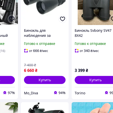
Бинокль для
Бинокль Svbony SV47
ьный
наблюдения за
8X42
50
птицами Бинокль для
вке
Готово к отправке
Готово к отправке
домашних условий
666
340
(16)
от
₴
/мес
от
₴
/мес
нный
й с
7 400
₴
6 660
₴
3 399
₴
ь
Купить
Купить
97%
94%
9
Mo_Diva
Torino