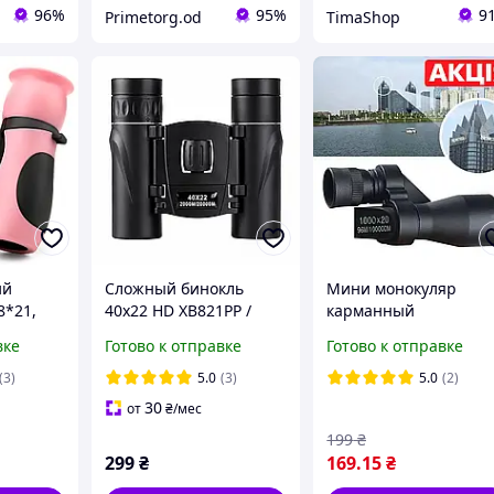
96%
95%
9
Primetorg.od
TimaShop
ий
Сложный бинокль
Мини монокуляр
8*21,
40x22 HD XB821PP /
карманный
компактный
96/100000м,
вке
Готово к отправке
Готово к отправке
туристический бинокль
портативный телеск
для путешествий,
8X зум, оптический
(3)
5.0
(3)
5.0
(2)
рыбалки и охоты
прибор для
30
от
₴
/мес
наблюдения за
199
₴
птицами и природой
299
₴
169
.15
₴