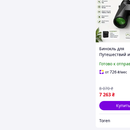
Бинокль для
Путешествий и
Наблюдение з
Готово к отпра
Птицами с Чет
Изображением
726
от
₴
/мес
8 070
₴
7 263
₴
Купит
Toren