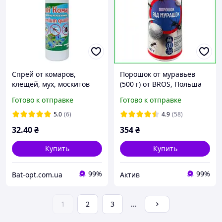
Спрей от комаров,
Порошок от муравьев
клещей, мух, москитов
(500 г) от BROS, Польша
ANTI-Комар Премиум
Готово к отправке
Готово к отправке
100мл / Средство от
кровососущих насекомых
5.0
(6)
4.9
(58)
32
.40
₴
354
₴
Купить
Купить
99%
99%
Bat-opt.com.ua
Актив
1
2
3
...