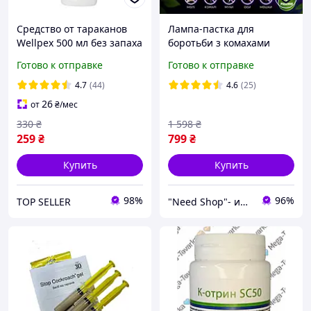
Средство от тараканов
Лампа-пастка для
Wellpex 500 мл без запаха
боротьби з комахами
также эффективное от
Інсектицидна
Готово к отправке
Готово к отправке
клопов муравьев блох
Антимоскітна лампа від
комарів електрична,
4.7
(44)
4.6
(25)
знищувач комах
26
от
₴
/мес
330
₴
1 598
₴
259
₴
799
₴
Купить
Купить
98%
96%
TOP SELLER
"Need Shop"- интернет-магазин