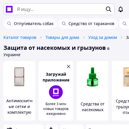
Отпугиватель собак
Средство от тараканов
Каталог товаров
Товары для дома
Уход за домом
З
Защита от насекомых и грызунов
в
Украине
Загружай
приложение
Антимоскитн
Средст
Средства от
Более 3 млн
ые сетки и
грызу
новых товаров
насекомых
комплектую
пт
ежедневно
щие к ним