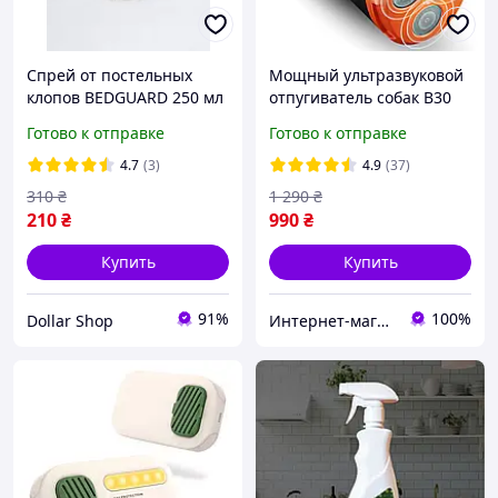
Спрей от постельных
Мощный ультразвуковой
клопов BEDGUARD 250 мл
отпугиватель собак B30
аккумуляторный с 3-мя
Готово к отправке
Готово к отправке
излучателями и
дальностью до 15 м
4.7
(3)
4.9
(37)
310
₴
1 290
₴
210
₴
990
₴
Купить
Купить
91%
100%
Dollar Shop
Интернет-магазин "PrimeZone"