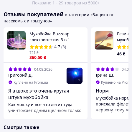
Показано 1 - 29 товаров из 5000+
Отзывы покупателей
в категории «Защита от
насекомых и грызунов»
Мухобойка Buzzeap
Резино
электрическая 3 в 1
мухобо
складная, ракетка от
ручкой
4.7
(3)
комаров, мух, насекомых,
721
₴
46
₴
ловушка
360
.50
₴
04.08.2026
04.08
Григорий Д.
Ірина Ш.
+
1
Куплено на Prom.ua
Куплено на Prom.
Я в шоке это очень крутая
Норм
штука мухобойка
Мухобойка норма
прислали фіолетов
Как мошку и всё что летит туда
червону, тому мін
уничтожает одним щелчком только
палёным воняет от пригорелых
Преимущества
пернатых
Функцію виконує
Смотри также
Недостатки