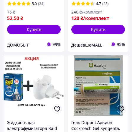
тараканов рыжих черных
5.0
(24)
4.7
(23)
и прусиков
75
₴
240
₴/комплект
52
.50
₴
120
₴/комплект
Купить
Купить
99%
95%
ДОМОБЫТ
ДешевшеMALL
Жидкость для
Гель Dupont Адвион
электрофумигатора Raid
Cockroach Gel Syngenta.