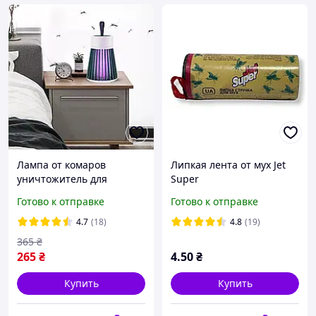
Лампа от комаров
Липкая лента от мух Jet
уничтожитель для
Super
насекомых Electrik Shock
Готово к отправке
Готово к отправке
Электрическая ловушка
для насекомых
4.7
(18)
4.8
(19)
365
₴
265
₴
4
.50
₴
Купить
Купить