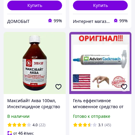
Купить
Купить
99%
99%
ДОМОБЫТ
Интернет магазин товаров из США "Dez-Express"
Максибайт Аква 100мл,
Гель еффективное
Инсектицидное средство
мгновенное средство от
с пролонгированным
тараканов в шприце
В наличии
Готово к отправке
действием для
Advios Cockroach Gel
уничтожения мух и
Syngenta. Dupont 30г
4.0
(22)
3.1
(45)
других синтропатных
46
от
₴
/мес