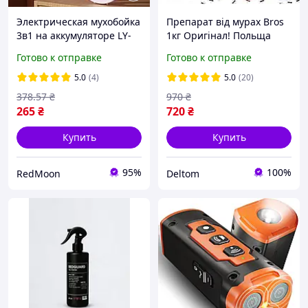
Электрическая мухобойка
Препарат від мурах Bros
3в1 на аккумуляторе LY-
1кг Оригінал! Польща
474 / Электромухобойка /
Готово к отправке
Готово к отправке
Ловушка для насекомых
5.0
(4)
5.0
(20)
378
.57
₴
970
₴
265
₴
720
₴
Купить
Купить
95%
100%
RedMoon
Deltom