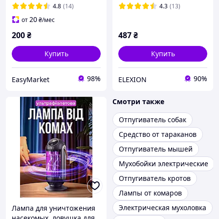
ловушек для насекомых
Lamp WD-010 Whit
4.8
(14)
4.3
(13)
BAS77/N
20
от
₴
/мес
200
₴
487
₴
Купить
Купить
98%
90%
EasyMarket
ELEXION
Смотри также
Отпугиватель собак
Средство от тараканов
Отпугиватель мышей
Мухобойки электрические
Отпугиватель кротов
Лампы от комаров
Электрическая мухоловка
Лампа для уничтожения
насекомых, ловушка для