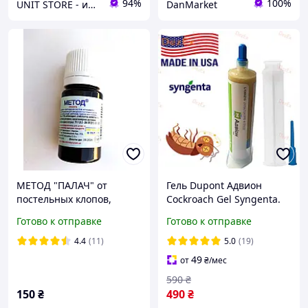
94%
100%
UNIT STORE - интернет-магазин для всей семьи
DanMarket
МЕТОД "ПАЛАЧ" от
Гель Dupont Адвион
постельных клопов,
Cockroach Gel Syngenta.
тараканов, блох и других
Лучшее средство от
Готово к отправке
Готово к отправке
насекомых 6 мл
тараканов. Дюпонт гель.
Оригинал 100%. С
4.4
(11)
5.0
(19)
носиком
49
от
₴
/мес
590
₴
150
₴
490
₴