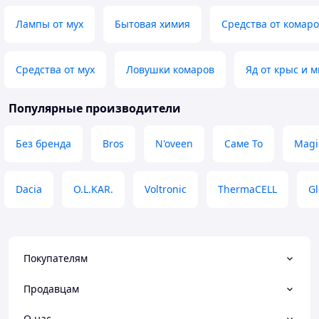
Не той колір
Лампы от мух
Бытовая химия
Средства от комар
Средства от мух
Ловушки комаров
Яд от крыс и 
Популярные производители
Без бренда
Bros
N'oveen
Саме То
Magi
Dacia
O.L.KAR.
Voltronic
ThermaCELL
Gl
Покупателям
Продавцам
О нас