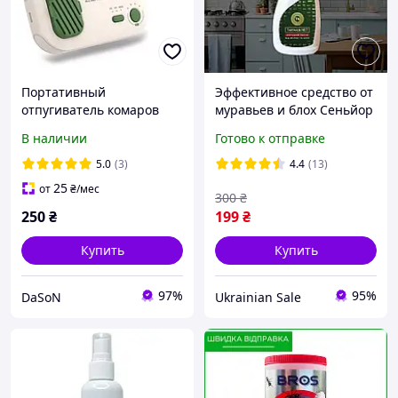
Портативный
Эффективное средство от
отпугиватель комаров
муравьев и блох Сеньйор
репеллент с USB
Тараканов Хорошее
В наличии
Готово к отправке
питанием фумигатор
средство спрей с
аккумуляторный защита
пульверизатором 500 мл
5.0
(3)
4.4
(13)
для кемпинга
25
от
₴
/мес
300
₴
250
₴
199
₴
Купить
Купить
97%
95%
DaSoN
Ukrainian Sale