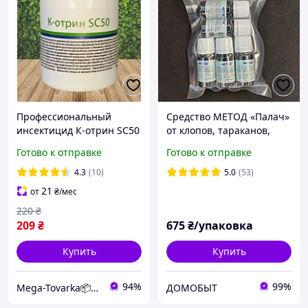
Профессиональный
Средство МЕТОД «Палач»
инсектицид К-отрин SC50
от клопов, тараканов,
(K-Othrine SC 50) Bayer от
блох и других насекомых,
Готово к отправке
Готово к отправке
тараканов, клопов, блох и
5 флаконов × 6 мл
муравьев
4.3
(10)
5.0
(53)
21
от
₴
/мес
220
₴
209
₴
675
₴/упаковка
Купить
Купить
94%
99%
Mega-Tovarka📦💙💛
ДОМОБЫТ