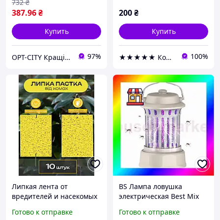
732
₴
387
.96
₴
200
₴
Купить
Купить
97%
100%
OPT-CITY Кращі ціни в інтернеті
★★★★★ Компания Targan-Dez
Липкая лента от
BS Лампа ловушка
вредителей и насекомых
электрическая Best Mix
10×15 см | Жёлтая
для насекомых Electric
Готово к отправке
Готово к отправке
клеевая ловушка | Набор
Shock Mosquito Killing