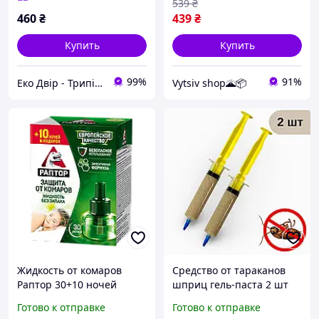
539
₴
насекомых
460
₴
439
₴
Купить
Купить
99%
91%
Еко Двір - Трипільський двір
Vytsiv shop🌋📦
Жидкость от комаров
Средство от тараканов
Раптор 30+10 ночей
шприц гель-паста 2 шт
оригинал
по 20мл Cockroach gel
Готово к отправке
Готово к отправке
эффективное гель от