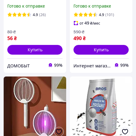
против комаров, 30
Лучшее средство от
Готово к отправке
Готово к отправке
ночей Оригинал+
тараканов. Дюпонт гель.
Подарок Фумигатор Raid
Оригинал 100%. С
4.9
(26)
4.9
(101)
носиком
49
от
₴
/мес
80
₴
590
₴
56
₴
490
₴
Купить
Купить
99%
99%
ДОМОБЫТ
Интернет магазин товаров из США "Dez-Express"