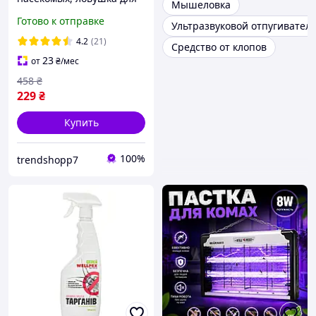
Мышеловка
комаров, мух, Mosquito
Готово к отправке
Ультразвуковой отпугиватель
Killer LY-852
аккумуляторная
4.2
(21)
Средство от клопов
электрическая
23
от
₴
/мес
458
₴
229
₴
Купить
100%
trendshopp7