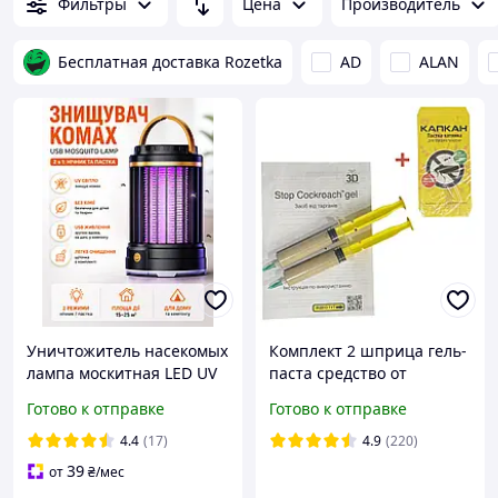
Фильтры
Цена
Производитель
Бесплатная доставка Rozetka
AD
ALAN
Уничтожитель насекомых
Комплект 2 шприца гель-
лампа москитная LED UV
паста средство от
USB Type C ночник 5W до
тараканов Targan-dez
Готово к отправке
Готово к отправке
20м2 Camping Mosquito
Stop Cockroach gel +
Lamp черная защита
Подарок Клеевая ловушка
4.4
(17)
4.9
(220)
14x8.5 компактная
39
от
₴
/мес