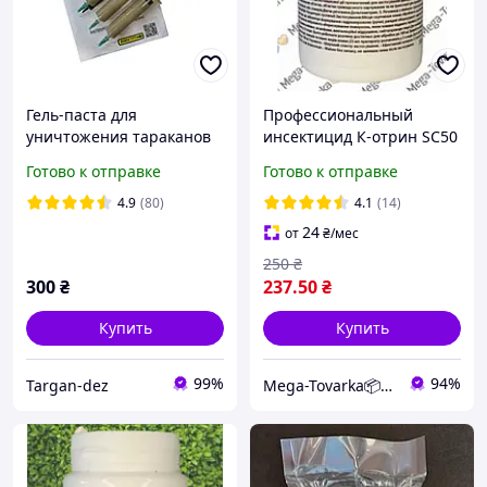
Гель-паста для
Профессиональный
уничтожения тараканов
инсектицид К-отрин SC50
Targan-dez Stop
(K-Othrine SC 50) Bayer от
Готово к отправке
Готово к отправке
Cockroach gel 20 мл (3
тараканов, клопов, блох и
шприца в комплекте)
муравьев
4.9
(80)
4.1
(14)
24
от
₴
/мес
250
₴
300
₴
237
.50
₴
Купить
Купить
99%
94%
Targan-dez
Mega-Tovarka📦💙💛