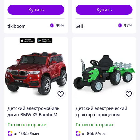
Купить
Купить
99%
97%
tikiboom
Seli
Детский электромобиль
Детский электрический
джип BMW X5 Bambi M
трактор с прицепом
6139EBLRS-3 красный,
BAMBI M 6261EBLR-5
Готово к отправке
Готово к отправке
автопокраска, EVA,
зеленый (EVA, экокожа,
экокожа
MP3, USB, Bluetooth)
1065
866
от
₴
/мес
от
₴
/мес