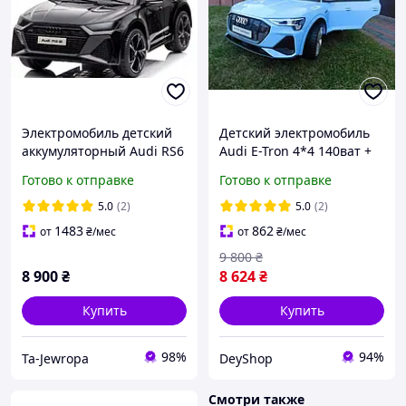
Электромобиль детский
Детский электромобиль
аккумуляторный Audi RS6
Audi E-Tron 4*4 140ват +
4X4 Автомобиль детский
пульт
Готово к отправке
Готово к отправке
Ауди Автомобиль на
аккумуляторе для детей
5.0
(2)
5.0
(2)
1483
862
от
₴
/мес
от
₴
/мес
9 800
₴
8 900
₴
8 624
₴
Купить
Купить
98%
94%
Ta-Jewropa
DeyShop
Смотри также