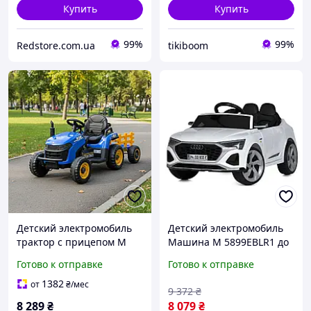
Купить
Купить
99%
99%
Redstore.com.ua
tikiboom
Детский электромобиль
Детский электромобиль
трактор с прицепом M
Машина M 5899EBLR1 до
5111EBLR-4 на пульте
30 кг Seli Дитячий
Готово к отправке
Готово к отправке
управления, музыка, MP3,
електромобіль Машина M
свет, синий
5899EBLR1 до 30 кг
1382
от
₴
/мес
9 372
₴
8 289
₴
8 079
₴