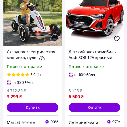
Складная электрическая
Детский электромобиль
машинка, пульт ДУ,
Audi SQ8 12V красный с
Белый / Детский
пультом управления
Готово к отправке
Готово к отправке
электромобиль с
Diego
подсветкой и музыкой
650
5.0
(1)
от
₴
/мес
330
от
₴
/мес
4 712
.86
₴
8 125
₴
3 299
₴
6 500
₴
Купить
Купить
90%
97%
Marcat ⭐⭐⭐⭐⭐
Интернет-магазин «Копейка»