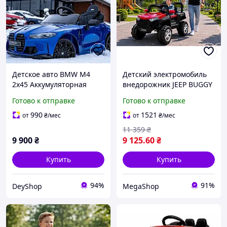
Детское авто BMW M4
Детский электромобиль
2x45 Аккумуляторная
внедорожник JEEP BUGGY
детская машина Авто для
4х4 электромашина для
Готово к отправке
Готово к отправке
детей на аккумуляторе
детей авто на
аккумуляторе с пультом
990
1521
от
₴
/мес
от
₴
/мес
11 359
₴
9 900
₴
9 125
.60
₴
Купить
Купить
94%
91%
DeyShop
MegaShop