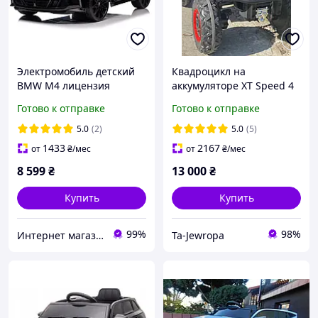
Электромобиль детский
Квадроцикл на
BMW M4 лицензия
аккумуляторе XT Speed 4
черный (9960)
x 80 Вт 24 В 7 Ач
Готово к отправке
Готово к отправке
Квадроцикл детский
Квадроцикл с
5.0
(2)
5.0
(5)
аккумулятором
1433
2167
от
₴
/мес
от
₴
/мес
8 599
₴
13 000
₴
Купить
Купить
99%
98%
Интернет магазин tsarsky-shop.com.ua
Ta-Jewropa