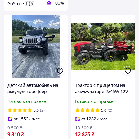
100%
GoStore 🇺🇦
Детский автомобиль на
Трактор с прицепом на
аккумуляторе Jeep
аккумуляторе 2x45W 12V
Supercar FT-938
10Ah Детский
Готово к отправке
Готово к отправке
Электромобиль детский
электромобиль
Джип Автомобиль для
5.0
(2)
5.0
(2)
детей
1552
1282
от
₴
/мес
от
₴
/мес
9 500
₴
13 500
₴
9 310
₴
12 825
₴