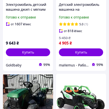
Электромобиль детский
Детский электромобиль
машина джип с мягким
машинка на
сидением Лексус (M
аккумуляторе Spoko SP-
Готово к отправке
Готово к отправке
6140EBLR-1)
V80 Красный с пультом
управления (12V, 2
1607
от
₴
/мес
5.0
(1)
мотора, музыка, свет)
818
от
₴
/мес
5 450
₴
9 643
₴
4 905
₴
Купить
Купить
99%
99%
Goldbaby
maXemus - Работаем по максимуму