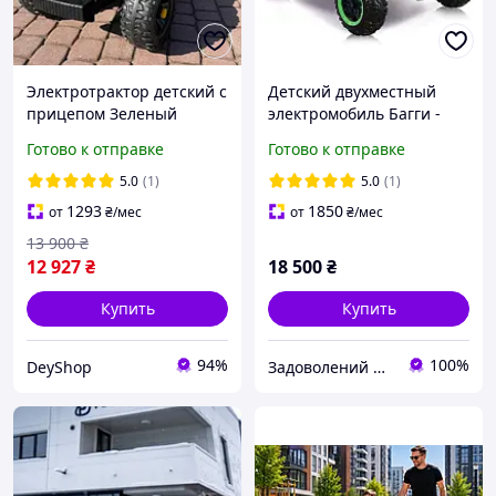
Электротрактор детский с
Детский двухместный
прицепом Зеленый
электромобиль Багги -
Детский трактор на
Джип на EVA колесах
Готово к отправке
Готово к отправке
аккумуляторе Большой
детский электротрактор
5.0
(1)
5.0
(1)
1293
1850
от
₴
/мес
от
₴
/мес
13 900
₴
12 927
₴
18 500
₴
Купить
Купить
94%
100%
DeyShop
Задоволений Малюк