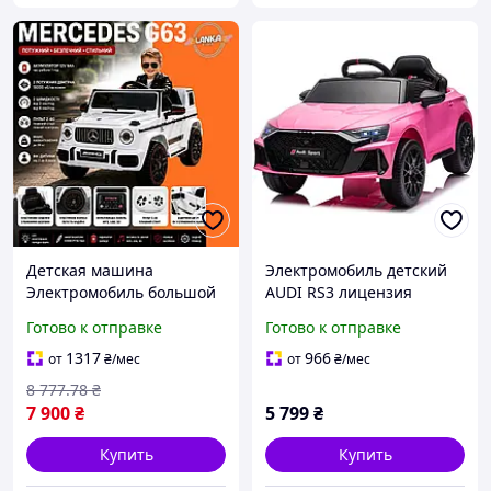
Детская машина
Электромобиль детский
Электромобиль большой
AUDI RS3 лицензия
на аккумуляторе с
розовый (10036)
Готово к отправке
Готово к отправке
пультом ДУ Детские
электромобили Машины
1317
966
от
₴
/мес
от
₴
/мес
аккумуляторные для
8 777
.78
₴
детей
7 900
₴
5 799
₴
Купить
Купить