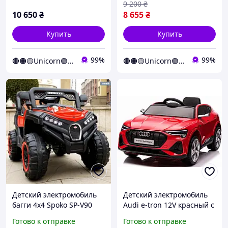
9 200
₴
10 650
₴
8 655
₴
Купить
Купить
99%
99%
🔴🟠🟡Unicorn🟢🔵🟣
🔴🟠🟡Unicorn🟢🔵🟣
Детский электромобиль
Детский электромобиль
багги 4х4 Spoko SP-V90
Audi e-tron 12V красный с
красный
пультом управления
Готово к отправке
Готово к отправке
Diego