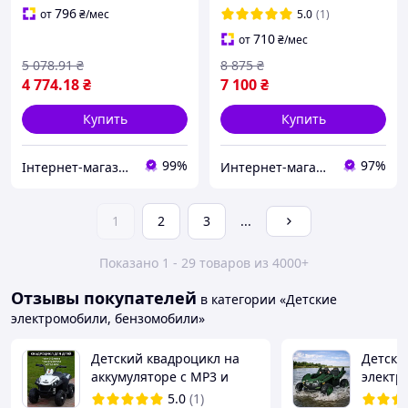
796
от
₴
/мес
5.0
(1)
710
от
₴
/мес
5 078
.91
₴
8 875
₴
4 774
.18
₴
7 100
₴
Купить
Купить
99%
97%
Інтернет-магазин "Marke"
Интернет-магазин «Копейка»
1
2
3
...
Показано 1 - 29 товаров из 4000+
Отзывы покупателей
в категории «Детские
электромобили, бензомобили»
Детский квадроцикл на
Детски
аккумуляторе с MP3 и
электр
подсветкой M 4131EL-1
Shark (
5.0
(1)