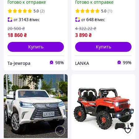
Готово к отправке
Готово к отправке
на АКБ с пультом ДУ
Электромобили Машины
5.0
(2)
5.0
(1)
аккумуляторные для
3143
648
от
₴
/мес
от
₴
/мес
детей
20 500
₴
4 322
.22
₴
18 860
₴
3 890
₴
Купить
Купить
98%
99%
Ta-Jewropa
LANKA