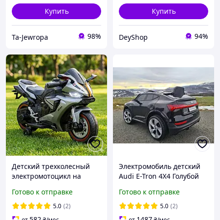
Купить
Купить
98%
94%
Ta-Jewropa
DeyShop
Детский трехколесный
Электромобиль детский
электромотоцикл на
Audi E-Tron 4X4 Голубой
аккумуляторе SPOKO
Детская машина на
Готово к отправке
Готово к отправке
1900S Серый с MP3 и
аккумуляторе с пультом
подсветкой для детей от 3
Электро машинка детская
5.0
(2)
5.0
(2)
лет (до 40 кг)
582
1487
от
₴
/мес
от
₴
/мес