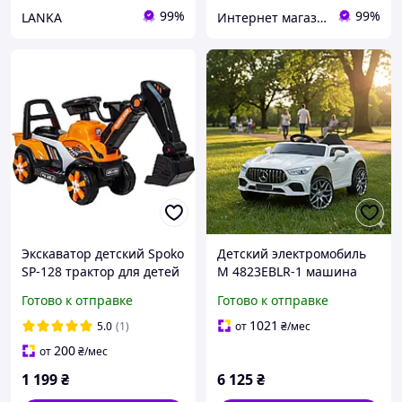
99%
99%
LANKA
Интернет магазин tsarsky-shop.com.ua
Экскаватор детский Spoko
Детский электромобиль
SP-128 трактор для детей
M 4823EBLR-1 машина
R_2322
автомобиль Mercedes
Готово к отправке
Готово к отправке
одноместный, кожаное
сидение, MP3, USB, свет
1021
5.0
(1)
от
₴
/мес
фар, белый
200
от
₴
/мес
1 199
₴
6 125
₴