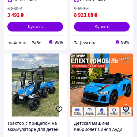
3 880
₴
9 699
₴
3 492
₴
8 923
.08
₴
Купить
Купить
99%
98%
maXemus - Работаем по максимуму
Ta-Jewropa
Трактор с прицепом на
Детская машина
аккумуляторе Для детей
Кабриолет Синяя Ауди
2х200W
Электромобиль большой