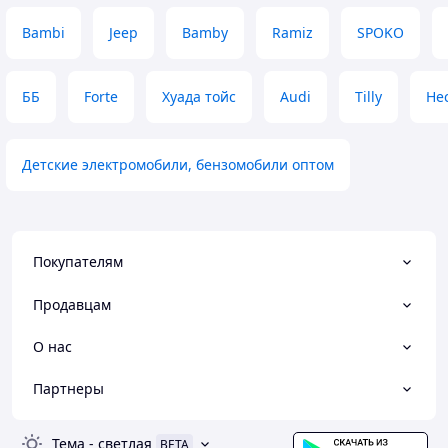
Bambi
Jeep
Bamby
Ramiz
SPOKO
ББ
Forte
Хуада тойс
Audi
Tilly
He
Детские электромобили, бензомобили оптом
Покупателям
Продавцам
О нас
Партнеры
Тема
-
светлая
BETA