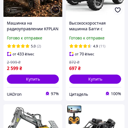
Машинка на
Высокоскоростная
радиоуправлении KFPLAN
машинка Багги с
KF11 1:16 монстр-трак
дистанционным
Готово к отправке
Готово к отправке
4WD, до 40 км/ч
управлением Ready Go
внедорожник джип,
Race 15+ км/ч
5.0
(2)
4.9
(11)
полный привод
433
70
от
₴
/мес
от
₴
/мес
2 999
₴
872
₴
2 599
₴
697
₴
Купить
Купить
97%
100%
UADron
Цитадель