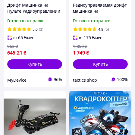
Дрифт Машинка на
Радиоуправляемая дрифт
Пульте Радиоуправлении
машинка на
Nissan GTR RC Drift Car
радиоуправлении с
Готово к отправке
Готово к отправке
подсветкой BMW E30
Гоночная для дрифта
5.0
(3)
4.8
(5)
пульте управления
65
175
от
₴
/мес
от
₴
/мес
963
₴
1 850
₴
645
.21
₴
1 749
₴
Купить
Купить
96%
100%
MyDevice
tactics shop