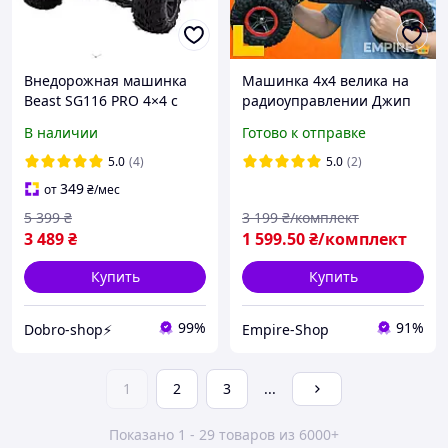
Внедорожная машинка
Машинка 4х4 велика на
Beast SG116 PRO 4×4 с
радиоуправлении Джип
дистанционным
внедорожник Монстер
В наличии
Готово к отправке
управлением 1:16, 40 км/
трак БОЛЬШОЙ ЗИМНИЙ
ч, зеленая
(снег / песок) с
5.0
(4)
5.0
(2)
амортизаторами
349
от
₴
/мес
5 399
₴
3 199
₴/комплект
3 489
₴
1 599
.50
₴/комплект
Купить
Купить
99%
91%
Dobro-shop⚡
Empire-Shop
1
2
3
...
Показано 1 - 29 товаров из 6000+