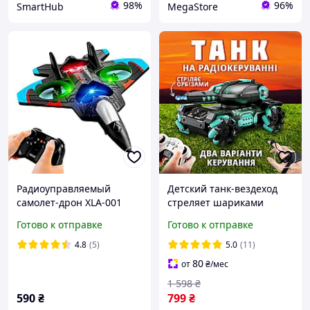
98%
96%
SmartHub
MegaStore
Радиоуправляемый
Детский танк-вездеход
самолет-дрон XLA-001
стреляет шариками
истребитель 2.4GHz с
орбиз на
Готово к отправке
Готово к отправке
LED-подсветкой,
радиоуправлении с
гироскопом и пультом
управлением рукой и
4.8
(5)
5.0
(11)
пультом водные пульки
80
от
₴
/мес
1 598
₴
590
₴
799
₴