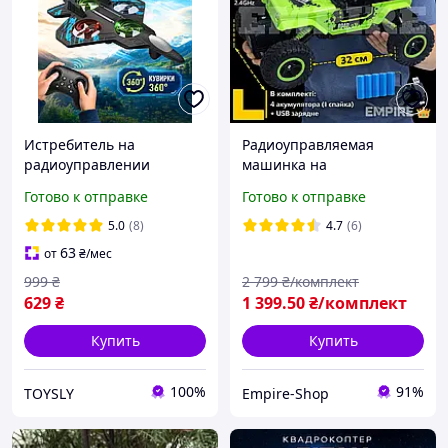
Истребитель на
Радиоуправляемая
радиоуправлении
машинка на
Трюковый самолет на
радиоуправлении
Готово к отправке
Готово к отправке
пульте управления с
Радиоуправляемый джип
подсветкой и вращением
на пульте управления
5.0
(8)
4.7
(6)
360 Дрон Беспилотник
багги машинка 4х4 с
63
от
₴
/мес
пультом /аккумуляторная
999
₴
2 799
₴/комплект
629
₴
1 399
.50
₴/комплект
Купить
Купить
100%
91%
TOYSLY
Empire-Shop