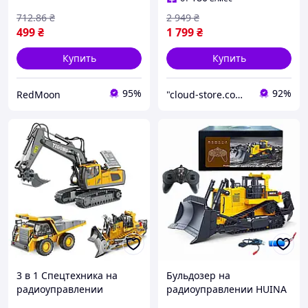
детей
712
.86
₴
2 949
₴
499
₴
1 799
₴
Купить
Купить
95%
92%
RedMoon
"cloud-store.com.ua" - Интернет-магазин
3 в 1 Спецтехника на
Бульдозер на
радиоуправлении
радиоуправлении HUINA
YIGONG - Экскаватор |
1554 (Масштаб 1:16) |