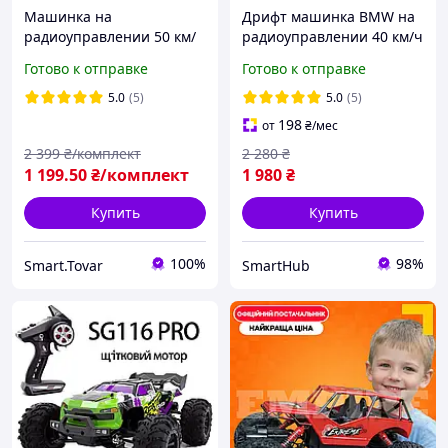
Машинка на
Дрифт машинка BMW на
радиоуправлении 50 км/
радиоуправлении 40 км/ч
ч, Машина на
Черная. Машинка для
Готово к отправке
Готово к отправке
радиоуправлении для
дрифта БМВ на пульте, на
детей, Джип на
аккумуляторе
5.0
(5)
5.0
(5)
радиоуправлении,
198
от
₴
/мес
машинка баггі на
2 399
₴/комплект
2 280
₴
радіоуправлінні
1 199
.50
₴/комплект
1 980
₴
Купить
Купить
100%
98%
Smart.Tovar
SmartHub