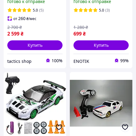
Готово к отправке
Готово к отправке
SCY 16103
Тойота Труено на пульте
Радиоуправляемый джип
5.0
(5)
5.0
(3)
на пульте управления
260
от
₴
/мес
багги
2 700
₴
1 280
₴
2 599
₴
699
₴
Купить
Купить
100%
99%
tactics shop
ENOTIK