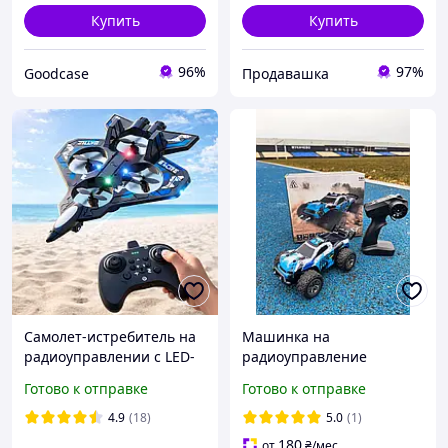
Купить
Купить
96%
97%
Goodcase
Продавашка
Самолет-истребитель на
Машинка на
радиоуправлении с LED-
радиоуправление
подсветкой и пультом,
внедорожник SG318 PRO
Готово к отправке
Готово к отправке
М33 / Радиоуправляемый
1:20 20 км/ч
самолет на
радиоуправляемый
4.9
(18)
5.0
(1)
радиоуправлении
игрушка для взрослых и
180
от
₴
/мес