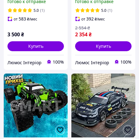
Готово к отправке
Готово к отправке
Самосвал | Бульдозер
Спецтехника на
радиоуправлении
5.0
(1)
5.0
(1)
583
392
от
₴
/мес
от
₴
/мес
2 554
₴
3 500
₴
2 354
₴
Купить
Купить
100%
100%
Люмос Інтеріор
Люмос Інтеріор