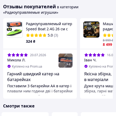
Отзывы покупателей
в категории
«Радиоуправляемые игрушки»
Радиоуправляемый катер
Машин
Speed Boat 2.4G 26 см с
радиоу
пультом, 2 цвета, в
SG110 
5.0
(3)
коробке
Monste
8 999
₴
324
₴
внедор
8 499
₴
RC маш
60 км/ч
20.07.2026
16.07
Микола Л.
Іван Ч.
+
4
Куплено на Prom.ua
Куплено на Prom.
Гарний швидкий катер на
Якісна збірка, 
батарейках
в матеріали
Поставили 3 батарейки АА в катер і
Дуже крута машин
плавали ним години дві і батарейки
збірка, гарні мат
не розрядились. Зручне керування
потужна. 60кмч т
кожним двигуном окремо - правий і
лише на 3s батаре
Смотри также
лівий Все просто і герметично, вода
питанням. Гарна
не потрапляє в човен. Дистанційне
тюнінг. Дуже міц