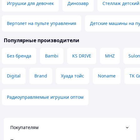
керування десь на метрів 20-25 діє
мабуть кращий ви
Игрушки для девочек
Динозавр
Стеллаж детский
Рекомендую
в цьому ціновому
Преимущества
Преимущества
Надійність, швидкість, простота
Багато металевих
Вертолет на пульте управления
Детские машины на пу
керування
платформа для тю
з коробки також 
Недостатки
Популярные производители
Поки що нічого
Недостатки
Додаткову батар
гарно пошукати,
Без бренда
Bambi
KS DRIVE
MHZ
Sulon
зарядний пристр
балансування і 
акумулятори до 
Digital
Brand
Хуада тойс
Noname
TK G
значно довше
Радиоуправляемые игрушки оптом
Покупателям