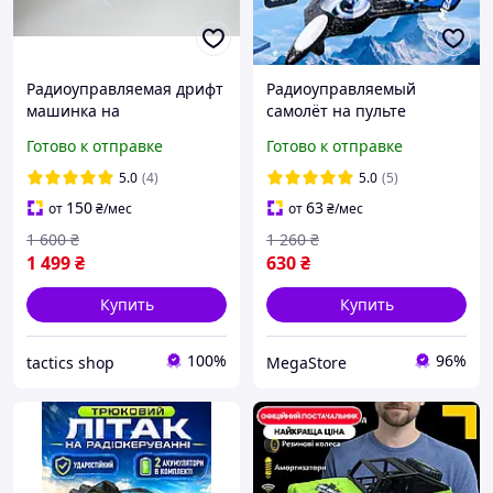
Радиоуправляемая дрифт
Радиоуправляемый
машинка на
самолёт на пульте
радиоуправлении с
управления, летающая
Готово к отправке
Готово к отправке
подсветкой BMW M4
игрушка-истребитель для
Гоночная для дрифта
детей, отличный подарок
5.0
(4)
5.0
(5)
пульте управления
детям и взрослым
150
63
от
₴
/мес
от
₴
/мес
1 600
₴
1 260
₴
1 499
₴
630
₴
Купить
Купить
100%
96%
tactics shop
MegaStore