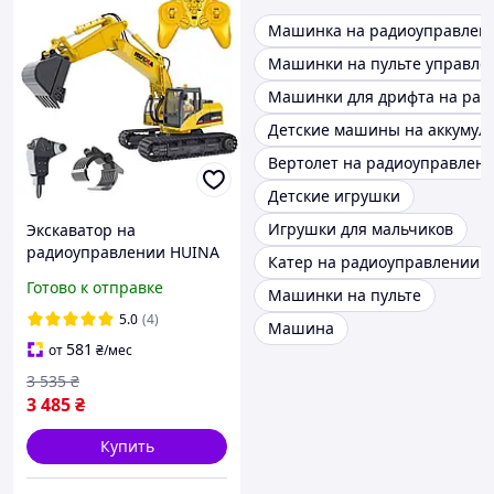
Машинка на радиоуправлен
Машинки на пульте управле
Машинки для дрифта на рад
Детские машины на аккумул
Вертолет на радиоуправлен
Детские игрушки
Игрушки для мальчиков
Экскаватор на
радиоуправлении HUINA
Катер на радиоуправлении
1535-1 (Масштаб 1/14) с
Готово к отправке
Машинки на пульте
Гидравлическим
Молотом, Захватом и
5.0
(4)
Машина
Ковшом
581
от
₴
/мес
3 535
₴
3 485
₴
Купить