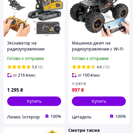
Экскаватор на
Машинка-джип на
радиоуправлении
радиоуправлении с Wi-Fi
YIGONG - YG258C
камерой 720p.BigFoot
Готово к отправке
Готово к отправке
Monster. Просмотр в
реальном времени на
5.0
(6)
4.6
(10)
смартфоне
216
100
от
₴
/мес
от
₴
/мес
1 247
₴
1 295
₴
997
₴
Купить
Купить
100%
100%
Люмос Інтеріор
Цитадель
Смотри также