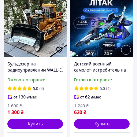
Бульдозер на
Детский военный
радиоуправлении WALL-E.
самолет-истребитель на
Бульдозер на пульте
радиоуправлении,
Готово к отправке
Готово к отправке
управления. Экскаватор
управляемая игрушка для
на аккумуляторе
полетов на улице и в
5.0
(4)
5.0
(4)
доме, аккумуляторный
130
62
от
₴
/мес
от
₴
/мес
1 600
₴
1 240
₴
1 300
₴
620
₴
Купить
Купить