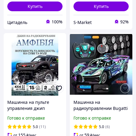
Купить
Купить
100%
92%
Цитадель
S-Market
Машинка на пульте
Машинка на
управления джип
радиоуправлении Bugatti
амфибия JJRC RC Car
с гальваническим
Готово к отправке
Готово к отправке
покрытием гоночная
Машинки на пульте
5.0
(11)
5.0
(6)
управления
155
59
от
₴
/мес
от
₴
/мес