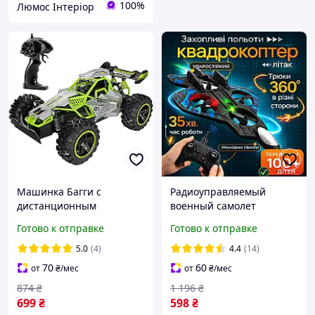
100%
Люмос Інтеріор
Машинка Багги с
Радиоуправляемый
дистанционным
военный самолет
управлением Victory 15+
истребитель на
Готово к отправке
Готово к отправке
км/ч Зеленая
дистанционном
управлении L0712 из
5.0
(4)
4.4
(14)
пенопласта Детский
70
60
от
₴
/мес
от
₴
/мес
трюковый квадрокоптер
874
₴
1 196
₴
699
₴
598
₴