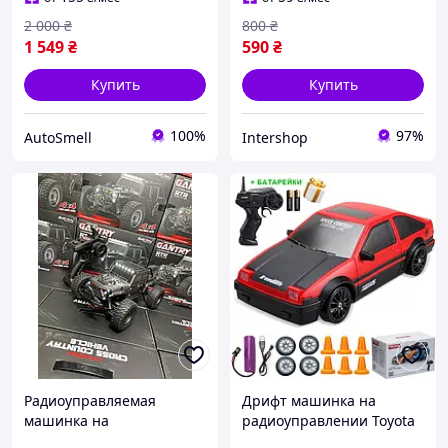
2 000
₴
800
₴
1 549
₴
590
₴
Купить
Купить
100%
97%
AutoSmell
Intershop
Радиоуправляемая
Дрифт машинка на
машинка на
радиоуправлении Toyota
радиоуправлении Gantry
Trueno AE86 1:24 4WD /